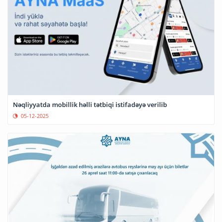
Nəqliyyatda mobillik həlli tətbiqi istifadəyə verilib
05-12-2025