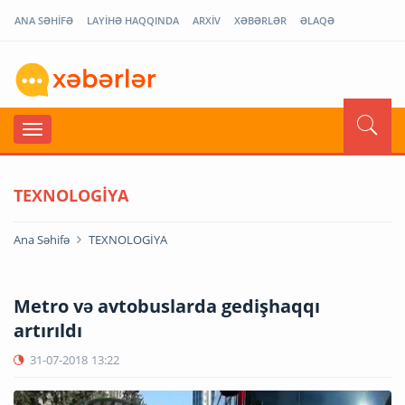
ANA SƏHİFƏ
LAYİHƏ HAQQINDA
ARXİV
XƏBƏRLƏR
ƏLAQƏ
TEXNOLOGİYA
Ana Səhifə
TEXNOLOGİYA
Metro və avtobuslarda gedişhaqqı
artırıldı
31-07-2018
13:22