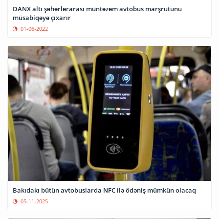
DANX altı şəhərlərarası müntəzəm avtobus marşrutunu
müsabiqəyə çıxarır
01-06-2022
Bakıdakı bütün avtobuslarda NFC ilə ödəniş mümkün olacaq
05-11-2025