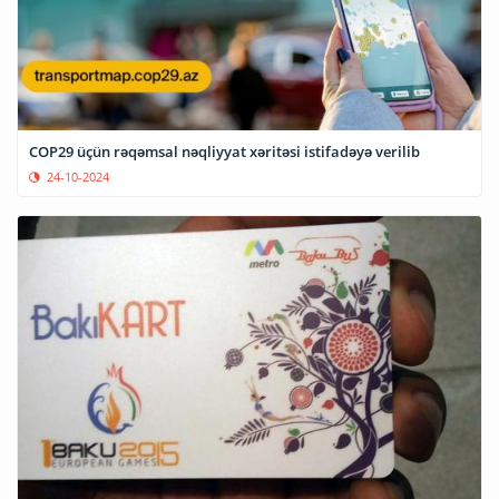
COP29 üçün rəqəmsal nəqliyyat xəritəsi istifadəyə verilib
24-10-2024