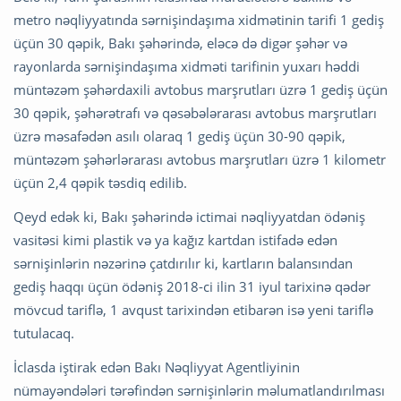
metro nəqliyyatında sərnişindaşıma xidmətinin tarifi 1 gediş
üçün 30 qəpik, Bakı şəhərində, eləcə də digər şəhər və
rayonlarda sərnişindaşıma xidməti tarifinin yuxarı həddi
müntəzəm şəhərdaxili avtobus marşrutları üzrə 1 gediş üçün
30 qəpik, şəhərətrafı və qəsəbələrarası avtobus marşrutları
üzrə məsafədən asılı olaraq 1 gediş üçün 30-90 qəpik,
müntəzəm şəhərlərarası avtobus marşrutları üzrə 1 kilometr
üçün 2,4 qəpik təsdiq edilib.
Qeyd edək ki, Bakı şəhərində ictimai nəqliyyatdan ödəniş
vasitəsi kimi plastik və ya kağız kartdan istifadə edən
sərnişinlərin nəzərinə çatdırılır ki, kartların balansından
gediş haqqı üçün ödəniş 2018-ci ilin 31 iyul tarixinə qədər
mövcud tariflə, 1 avqust tarixindən etibarən isə yeni tariflə
tutulacaq.
İclasda iştirak edən Bakı Nəqliyyat Agentliyinin
nümayəndələri tərəfindən sərnişinlərin məlumatlandırılması