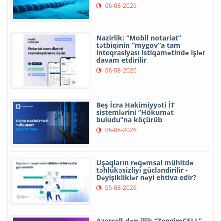
06-08-2026
Nazirlik: “Mobil notariat”
tətbiqinin “mygov”a tam
inteqrasiyası istiqamətində işlər
davam etdirilir
06-08-2026
Beş İcra Hakimiyyəti İT
sistemlərini “Hökumət
buludu”na köçürüb
06-08-2026
Uşaqların rəqəmsal mühitdə
təhlükəsizliyi gücləndirilir -
Dəyişikliklər nəyi ehtiva edir?
05-08-2026
Azercell-dən illik “ZengimCELL”