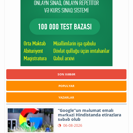
SON XƏBƏR
POPULYAR
YAZARLAR
“Google”un məlumat emalı
mərkəzi Hindistanda etirazlara
səbəb olub
06-08-2026