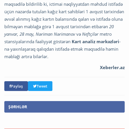
məqsədilə bildirilib ki, ictimai nəqliyyatdan məhdud istifadə
üçün nəzərdə tutulan kağız kart sahibləri 1 avqust tarixindən
əvvəl alınmış kağız kartın balansında qalan və istifadə oluna
bilməyən məbləğə görə 1 avqust tarixindən etibarən
20
yanvar, 28 may, Nəriman Nərimanov
və
Neftçilər
metro
stansiyalarında fəaliyyət göstərən
Kart analiz mərkəzləri
-
nə yaxınlaşaraq qalıqdan istifadə etmək məqsədilə həmin
məbləği artıra bilərlər.
Xeberler.az
Paylaş
Tweet
ŞƏRHLƏR