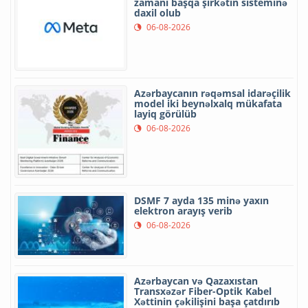
zamanı başqa şirkətin sisteminə
daxil olub
06-08-2026
Azərbaycanın rəqəmsal idarəçilik
model iki beynəlxalq mükafata
layiq görülüb
06-08-2026
DSMF 7 ayda 135 minə yaxın
elektron arayış verib
06-08-2026
Azərbaycan və Qazaxıstan
Transxəzər Fiber-Optik Kabel
Xəttinin çəkilişini başa çatdırıb