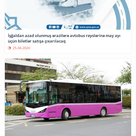
İşğaldan azad olunmuş ərazilərə avtobus reyslərinə may ayı
üçün biletlər satışa çıxarılacaq
25-04-2024