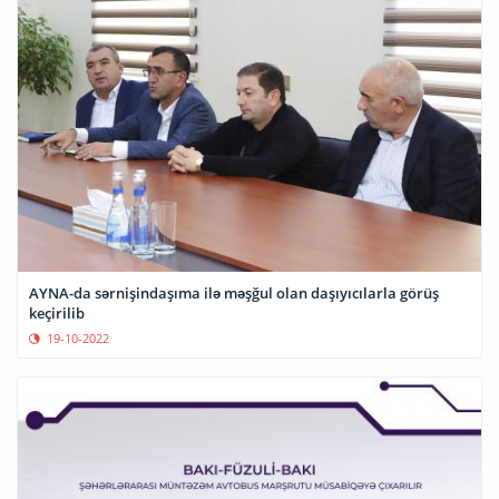
AYNA-da sərnişindaşıma ilə məşğul olan daşıyıcılarla görüş
keçirilib
19-10-2022