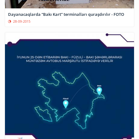
Dayanacaqlarda “Bakı Kart” terminalları quraşdırılır - FOTO
28-09-2015