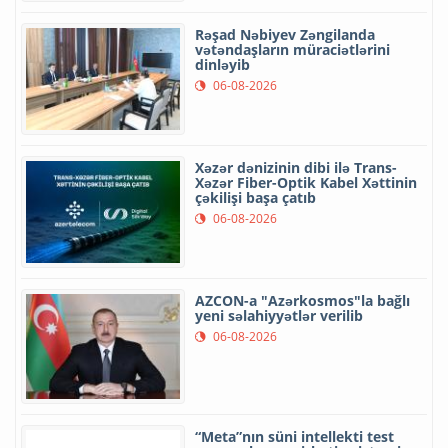
Rəşad Nəbiyev Zəngilanda
vətəndaşların müraciətlərini
dinləyib
06-08-2026
Xəzər dənizinin dibi ilə Trans-
Xəzər Fiber-Optik Kabel Xəttinin
çəkilişi başa çatıb
06-08-2026
AZCON-a "Azərkosmos"la bağlı
yeni səlahiyyətlər verilib
06-08-2026
“Meta”nın süni intellekti test