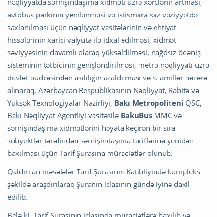
nəqliyyatda sərnişindaşıma xidməti üzrə xərclərin artması,
avtobus parkının yenilənməsi və istismara saz vəziyyətdə
saxlanılması üçün nəqliyyat vasitələrinin və ehtiyat
hissələrinin xarici valyuta ilə idxal edilməsi, xidmət
səviyyəsinin davamlı olaraq yüksəldilməsi, nağdsız ödəniş
sisteminin tətbiqinin genişləndirilməsi, metro nəqliyyatı üzrə
dövlət büdcəsindən asılılığın azaldılması və s. amillər nəzərə
alınaraq, Azərbaycan Respublikasının Nəqliyyat, Rabitə və
Yüksək Texnologiyalar Nazirliyi,
Bakı Metropoliteni
QSC,
Bakı Nəqliyyat Agentliyi vasitəsilə
BakuBus
MMC və
sərnişindaşıma xidmətlərini həyata keçirən bir sıra
subyektlər tərəfindən sərnişindaşıma tariflərinə yenidən
baxılması üçün Tarif Şurasına müraciətlər olunub.
Qaldırılan məsələlər Tarif Şurasının Katibliyində kompleks
şəkildə araşdırılaraq Şuranın iclasının gündəliyinə daxil
edilib.
Belə ki, Tarif Şurasının iclasında müraciətlərə baxılıb və