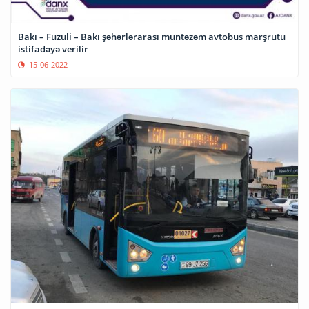
Bakı – Füzuli – Bakı şəhərlərarası müntəzəm avtobus marşrutu
istifadəyə verilir
15-06-2022