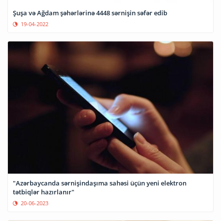
Şuşa və Ağdam şəhərlərinə 4448 sərnişin səfər edib
19-04-2022
"Azərbaycanda sərnişindaşıma sahəsi üçün yeni elektron
tətbiqlər hazırlanır"
20-06-2023