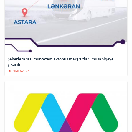
Şəhərlərarası müntəzəm avtobus marşrutları müsabiqəyə
çıxarılır
30-09-2022