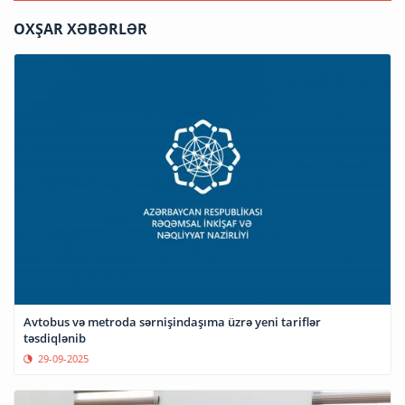
OXŞAR XƏBƏRLƏR
Avtobus və metroda sərnişindaşıma üzrə yeni tariflər
təsdiqlənib
29-09-2025