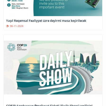
Yaşıl Rəqəmsal Fəaliyyət üzrə dəyirmi masa keçiriləcək
06-11-2024
COP29 Azərbaycan Əməliyyat Şirkəti “Daily Show” verilişini