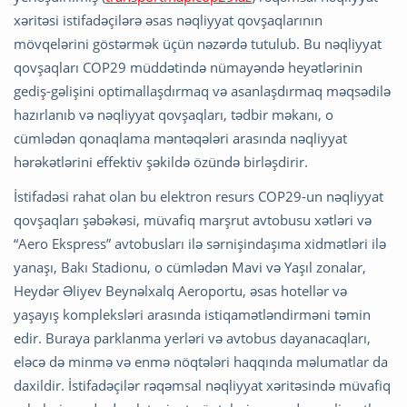
xəritəsi istifadəçilərə əsas nəqliyyat qovşaqlarının
mövqelərini göstərmək üçün nəzərdə tutulub. Bu nəqliyyat
qovşaqları COP29 müddətində nümayəndə heyətlərinin
gediş-gəlişini optimallaşdırmaq və asanlaşdırmaq məqsədilə
hazırlanıb və nəqliyyat qovşaqları, tədbir məkanı, o
cümlədən qonaqlama məntəqələri arasında nəqliyyat
hərəkətlərini effektiv şəkildə özündə birləşdirir.
İstifadəsi rahat olan bu elektron resurs COP29-un nəqliyyat
qovşaqları şəbəkəsi, müvafiq marşrut avtobusu xətləri və
“Aero Ekspress” avtobusları ilə sərnişindaşıma xidmətləri ilə
yanaşı, Bakı Stadionu, o cümlədən Mavi və Yaşıl zonalar,
Heydər Əliyev Beynəlxalq Aeroportu, əsas hotellər və
yaşayış kompleksləri arasında istiqamətləndirməni təmin
edir. Buraya parklanma yerləri və avtobus dayanacaqları,
eləcə də minmə və enmə nöqtələri haqqında məlumatlar da
daxildir. İstifadəçilər rəqəmsal nəqliyyat xəritəsində müvafiq