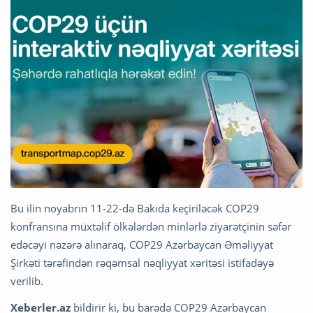
Bu ilin noyabrın 11-22-də Bakıda keçiriləcək COP29
konfransına müxtəlif ölkələrdən minlərlə ziyarətçinin səfər
edəcəyi nəzərə alınaraq, COP29 Azərbaycan Əməliyyat
Şirkəti tərəfindən rəqəmsal nəqliyyat xəritəsi istifadəyə
verilib.
Xeberler.az
bildirir ki, bu barədə COP29 Azərbaycan