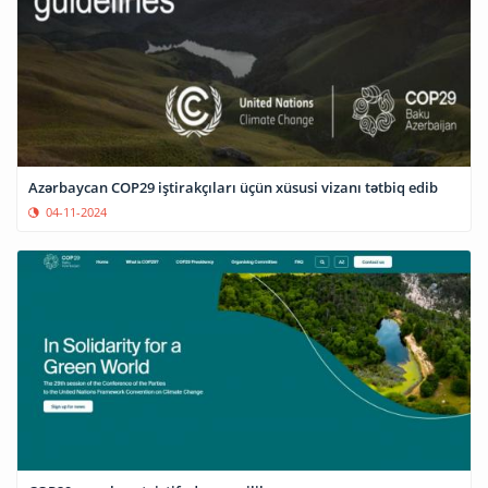
Azərbaycan COP29 iştirakçıları üçün xüsusi vizanı tətbiq edib
04-11-2024