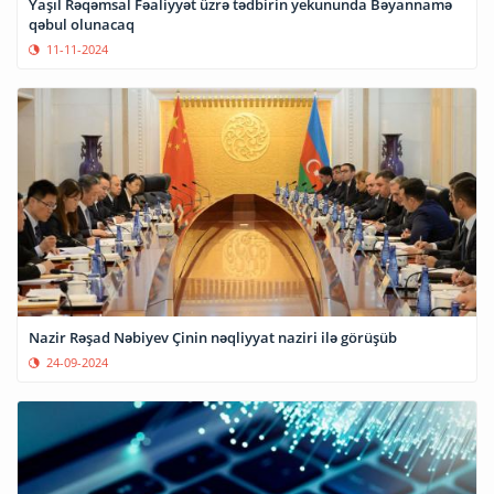
Yaşıl Rəqəmsal Fəaliyyət üzrə tədbirin yekununda Bəyannamə
qəbul olunacaq
11-11-2024
Nazir Rəşad Nəbiyev Çinin nəqliyyat naziri ilə görüşüb
24-09-2024