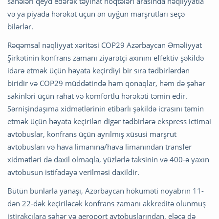
sahələri qeyd edərək təyinat nöqtələri arasında nəqliyyatla
və ya piyada hərəkət üçün ən uyğun marşrutları seçə
bilərlər.
Rəqəmsal nəqliyyat xəritəsi COP29 Azərbaycan Əməliyyat
Şirkətinin konfrans zamanı ziyarətçi axınını effektiv şəkildə
idarə etmək üçün həyata keçirdiyi bir sıra tədbirlərdən
biridir və COP29 müddətində həm qonaqlar, həm də şəhər
sakinləri üçün rahat və komfortlu hərəkəti təmin edir.
Sərnişindaşıma xidmətlərinin etibarlı şəkildə icrasını təmin
etmək üçün həyata keçirilən digər tədbirlərə ekspress ictimai
avtobuslar, konfrans üçün ayrılmış xüsusi marşrut
avtobusları və hava limanına/hava limanından transfer
xidmətləri də daxil olmaqla, yüzlərlə taksinin və 400-ə yaxın
avtobusun istifadəyə verilməsi daxildir.
Bütün bunlarla yanaşı, Azərbaycan hökuməti noyabrın 11-
dən 22-dək keçiriləcək konfrans zamanı akkreditə olunmuş
iştirakçılara şəhər və aeroport avtobuslarından, eləcə də