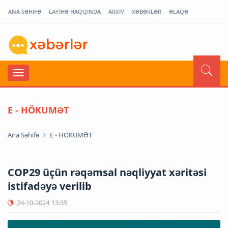
ANA SƏHİFƏ
LAYİHƏ HAQQINDA
ARXİV
XƏBƏRLƏR
ƏLAQƏ
E - HÖKUMƏT
Ana Səhifə
E - HÖKUMƏT
COP29 üçün rəqəmsal nəqliyyat xəritəsi
istifadəyə verilib
24-10-2024
13:35