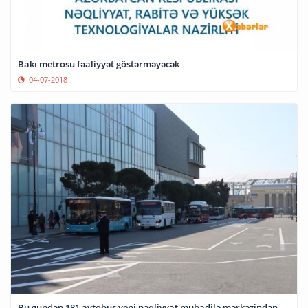
Bakı metrosu fəaliyyət göstərməyəcək
04-07-2018
Bu gündən 181 avtobus yeni nəqliyyat mübadilə mərkəzindən