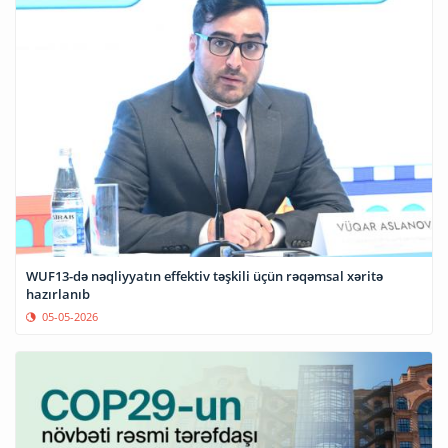
WUF13-də nəqliyyatın effektiv təşkili üçün rəqəmsal xəritə
hazırlanıb
05-05-2026