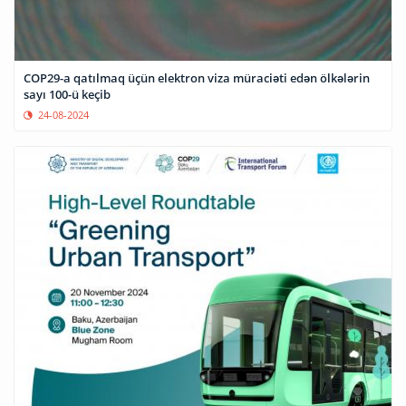
COP29-a qatılmaq üçün elektron viza müraciəti edən ölkələrin
sayı 100-ü keçib
24-08-2024