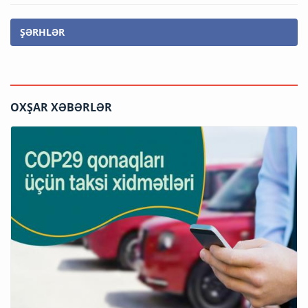
ŞƏRHLƏR
OXŞAR XƏBƏRLƏR