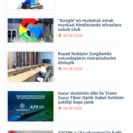
“Google”un məlumat emalı
mərkəzi Hindistanda etirazlara
səbəb olub
06-08-2026
Rəşad Nəbiyev Zəngilanda
vətəndaşların müraciətlərini
dinləyib
06-08-2026
Xəzər dənizinin dibi ilə Trans-
Xəzər Fiber-Optik Kabel Xəttinin
çəkilişi başa çatıb
06-08-2026
AZCON-a "Azərkosmos"la bağlı