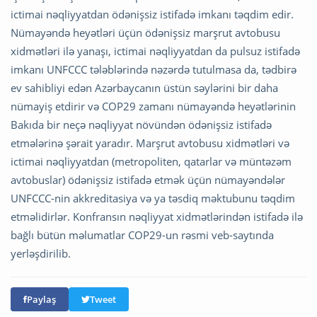
ictimai nəqliyyatdan ödənişsiz istifadə imkanı təqdim edir.
Nümayəndə heyətləri üçün ödənişsiz marşrut avtobusu
xidmətləri ilə yanaşı, ictimai nəqliyyatdan da pulsuz istifadə
imkanı UNFCCC tələblərində nəzərdə tutulmasa da, tədbirə
ev sahibliyi edən Azərbaycanın üstün səylərini bir daha
nümayiş etdirir və COP29 zamanı nümayəndə heyətlərinin
Bakıda bir neçə nəqliyyat növündən ödənişsiz istifadə
etmələrinə şərait yaradır. Marşrut avtobusu xidmətləri və
ictimai nəqliyyatdan (metropoliten, qatarlar və müntəzəm
avtobuslar) ödənişsiz istifadə etmək üçün nümayəndələr
UNFCCC-nin akkreditasiya və ya təsdiq məktubunu təqdim
etməlidirlər. Konfransın nəqliyyat xidmətlərindən istifadə ilə
bağlı bütün məlumatlar COP29-un rəsmi veb-saytında
yerləşdirilib.
Paylaş
Tweet