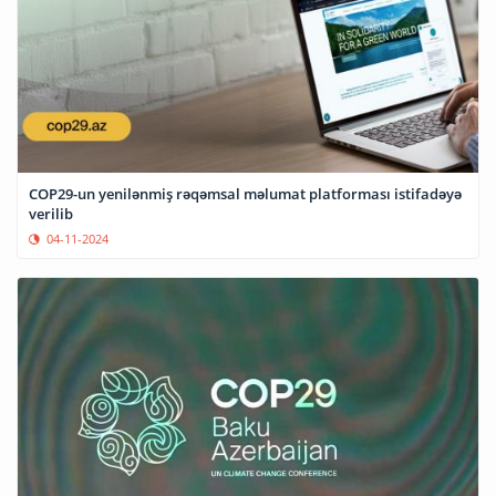
COP29-un yenilənmiş rəqəmsal məlumat platforması istifadəyə
verilib
04-11-2024