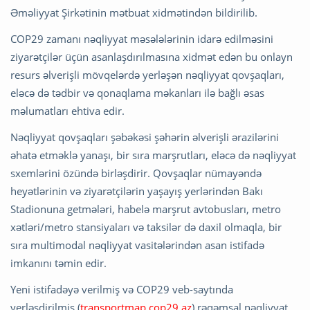
Əməliyyat Şirkətinin mətbuat xidmətindən bildirilib.
COP29 zamanı nəqliyyat məsələlərinin idarə edilməsini
ziyarətçilər üçün asanlaşdırılmasına xidmət edən bu onlayn
resurs əlverişli mövqelərdə yerləşən nəqliyyat qovşaqları,
eləcə də tədbir və qonaqlama məkanları ilə bağlı əsas
məlumatları ehtiva edir.
Nəqliyyat qovşaqları şəbəkəsi şəhərin əlverişli ərazilərini
əhatə etməklə yanaşı, bir sıra marşrutları, eləcə də nəqliyyat
sxemlərini özündə birləşdirir. Qovşaqlar nümayəndə
heyətlərinin və ziyarətçilərin yaşayış yerlərindən Bakı
Stadionuna getmələri, habelə marşrut avtobusları, metro
xətləri/metro stansiyaları və taksilər də daxil olmaqla, bir
sıra multimodal nəqliyyat vasitələrindən asan istifadə
imkanını təmin edir.
Yeni istifadəyə verilmiş və COP29 veb-saytında
yerləşdirilmiş (
transportmap.cop29.az
) rəqəmsal nəqliyyat