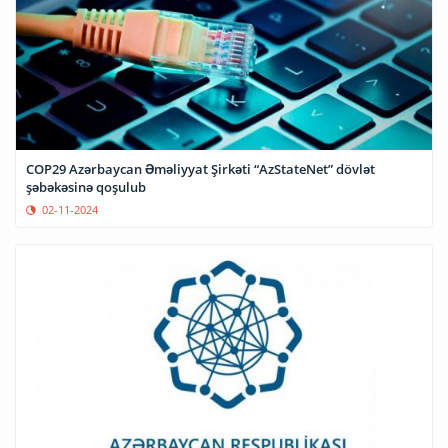
COP29 Azərbaycan Əməliyyat Şirkəti “AzStateNet” dövlət
şəbəkəsinə qoşulub
02-11-2024