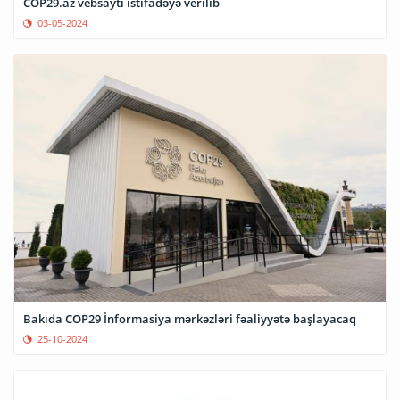
COP29.az vebsaytı istifadəyə verilib
03-05-2024
Bakıda COP29 İnformasiya mərkəzləri fəaliyyətə başlayacaq
25-10-2024