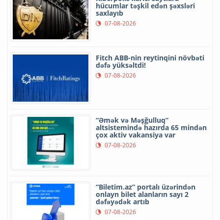
hücumlar təşkil edən şəxsləri
saxlayıb
07-08-2026
Fitch ABB-nin reytinqini növbəti
dəfə yüksəltdi!
07-08-2026
“Əmək və Məşğulluq”
altsistemində hazırda 65 mindən
çox aktiv vakansiya var
07-08-2026
“Biletim.az” portalı üzərindən
onlayn bilet alanların sayı 2
dəfəyədək artıb
07-08-2026