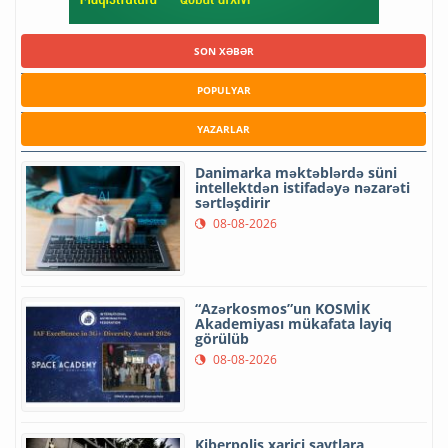
SON XƏBƏR
POPULYAR
YAZARLAR
Danimarka məktəblərdə süni
intellektdən istifadəyə nəzarəti
sərtləşdirir
08-08-2026
“Azərkosmos”un KOSMİK
Akademiyası mükafata layiq
görülüb
08-08-2026
Kiberpolis xarici saytlara