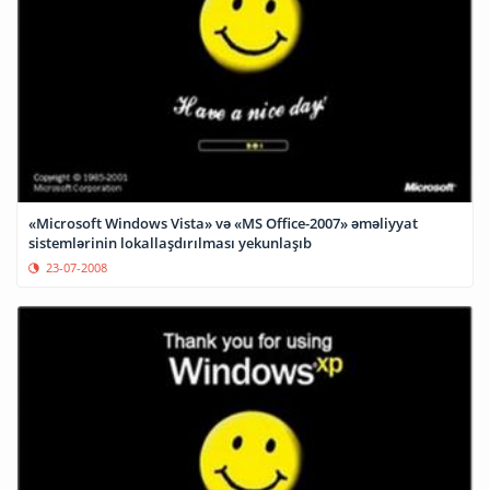
«Microsoft Windows Vista» və «MS Office-2007» əməliyyat
sistemlərinin lokallaşdırılması yekunlaşıb
23-07-2008