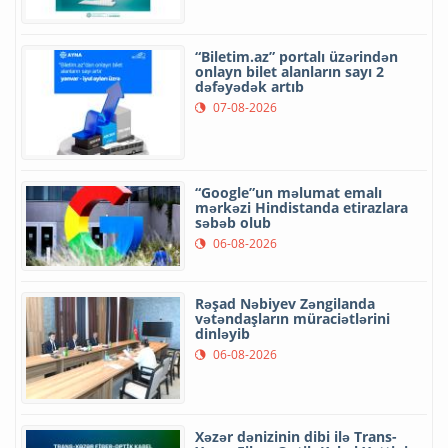
“Biletim.az” portalı üzərindən
onlayn bilet alanların sayı 2
dəfəyədək artıb
07-08-2026
“Google”un məlumat emalı
mərkəzi Hindistanda etirazlara
səbəb olub
06-08-2026
Rəşad Nəbiyev Zəngilanda
vətəndaşların müraciətlərini
dinləyib
06-08-2026
Xəzər dənizinin dibi ilə Trans-