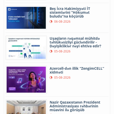
Beş İcra Hakimiyyəti İT
sistemlərini “Hökumət
buludu”na köçürüb
06-08-2026
Uşaqların rəqəmsal mühitdə
təhlükəsizliyi gücləndirilir -
Dəyişikliklər nəyi ehtiva edir?
05-08-2026
Azercell-dən illik “ZengimCELL”
xidməti
05-08-2026
Nazir Qazaxıstanın Prezident
Administrasiyası rəhbərinin
müavini ilə görüşüb