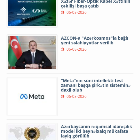
Xəzər Fiber-Optik Kabel Xəttinin
çəkilişi başa çatıb
06-08-2026
AZCON-a "Azərkosmos"la bağlı
yeni səlahiyyətlər verilib
06-08-2026
“Meta”nın süni intellekti test
zamanı başqa şirkətin sisteminə
daxil olub
06-08-2026
Azərbaycanın rəqəmsal idarəçilik
model iki beynəlxalq mükafata
layiq görülüb