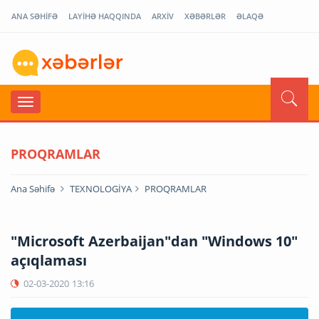
ANA SƏHİFƏ
LAYİHƏ HAQQINDA
ARXİV
XƏBƏRLƏR
ƏLAQƏ
PROQRAMLAR
Ana Səhifə
TEXNOLOGİYA
PROQRAMLAR
"Microsoft Azerbaijan"dan "Windows 10"
açıqlaması
02-03-2020
13:16