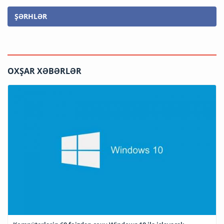
ŞƏRHLƏR
OXŞAR XƏBƏRLƏR