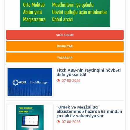
SON XƏBƏR
POPULYAR
YAZARLAR
Fitch ABB-nin reytinqini növbəti
dəfə yüksəltdi!
07-08-2026
“Əmək və Məşğulluq”
altsistemində hazırda 65 mindən
çox aktiv vakansiya var
07-08-2026