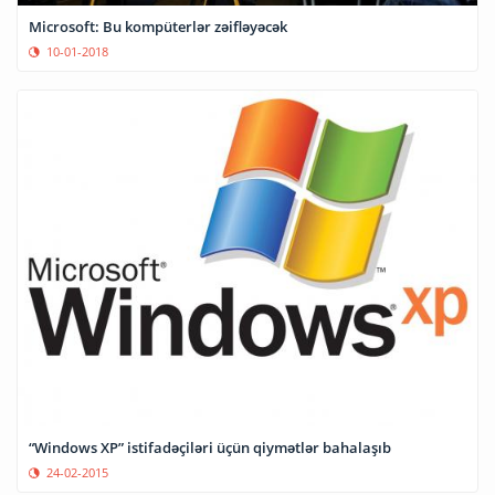
Microsoft: Bu kompüterlər zəifləyəcək
10-01-2018
“Windows XP” istifadəçiləri üçün qiymətlər bahalaşıb
24-02-2015