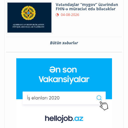
Vətəndaşlar “mygov” üzərindən
FHN-ə müraciət edə biləcəklər
04-08-2026
Bütün xəbərlər