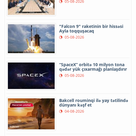
05-08-2026
"Falcon 9" raketinin bir hissəsi
Ayla toqquşacaq
05-08-2026
“SpaceX” orbitə 10 milyon tona
qədər yük çıxarmağı planlaşdırır
05-08-2026
Bakcell rouminqi ilə yay tətilində
dünyanı kəşf et
04-08-2026