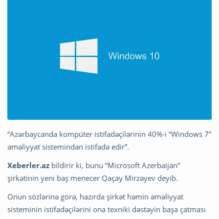
“Azərbaycanda kompüter istifadəçilərinin 40%-i “Windows 7”
əməliyyat sistemindən istifadə edir”.
Xeberler.az
bildirir ki, bunu “Microsoft Azerbaijan”
şirkətinin yeni baş menecer Qaçay Mirzəyev deyib.
Onun sözlərinə görə, hazırda şirkət həmin əməliyyat
sisteminin istifadəçilərini ona texniki dəstəyin başa çatması