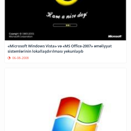
«Microsoft Windows Vista» və «MS Office-2007» əməliyyat
sistemlərinin lokallaşdırılması yekunlaşıb
06-08-2008