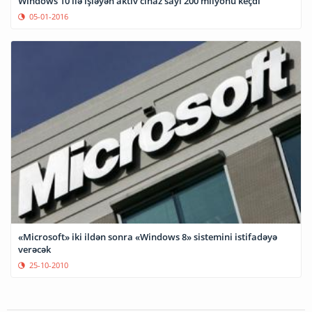
Windows 10 ilə işləyən aktiv cihaz sayı 200 milyonu keçdi
05-01-2016
«Microsoft» iki ildən sonra «Windows 8» sistemini istifadəyə
verəcək
25-10-2010