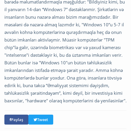
barədə məlumatlandırmaqla məşğuldur: "Bildiyiniz kimi, bu
il yanvarın 14-dən “Windows 7” dəstəklənmir. Şirkətlərin və
insanların bunu nəzərə alması bizim marağımızdadır. Bir
məsələni də nəzərə almaq lazımdır ki, "Windows 10”u 5-7 il
əvvəlin köhnə kompüterlərinə quraşdırmaqla heç də onun
bütün imkanları aktivləşmir. Müasir kompüterlər "TPM
chip"lə gəlir, üzərində biometrikası var və yaxud kamerası
"intelsense"i dəstəkləyir ki, bu da üztanıma imkanları verir.
Bütün bunlar isə "Windows 10"un bütün təhlükəsizlik
imkanlarından istifadə etməyə şərait yaradır. Amma köhnə
kompüterlərdə bunlar yoxdur. Ona görə, insanlara tövsiyə
edirik ki, buna təkcə “Əməliyyat sistemimi dəyişdim,
təhlükəsizlik şəraitindəyəm”, kimi deyil, bir investisiya kimi
baxsınlar, "hardware" olaraq kompüterlərini də yeniləsinlər".
Paylaş
Tweet