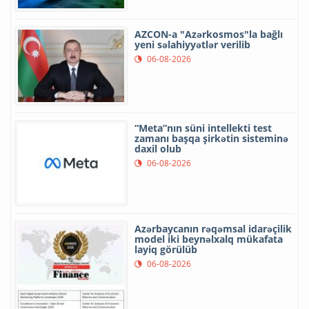
AZCON-a "Azərkosmos"la bağlı
yeni səlahiyyətlər verilib
06-08-2026
“Meta”nın süni intellekti test
zamanı başqa şirkətin sisteminə
daxil olub
06-08-2026
Azərbaycanın rəqəmsal idarəçilik
model iki beynəlxalq mükafata
layiq görülüb
06-08-2026