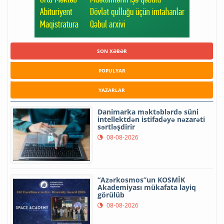
SON XƏBƏR
POPULYAR
YAZARLAR
Danimarka məktəblərdə süni
intellektdən istifadəyə nəzarəti
sərtləşdirir
08-08-2026
“Azərkosmos”un KOSMİK
Akademiyası mükafata layiq
görülüb
08-08-2026