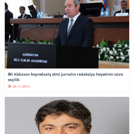
Əli Abbasov beynəlxalq elmi jurnalın redaksiya heyətinin üzvü
seçilib
04-11-2015