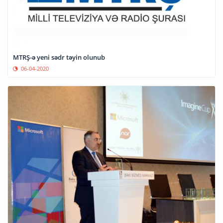
MTRŞ-ə yeni sədr təyin olunub
06-04-2020