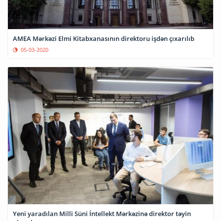
AMEA Mərkəzi Elmi Kitabxanasının direktoru işdən çıxarılıb
05-03-2020
Yeni yaradılan Milli Süni İntellekt Mərkəzinə direktor təyin