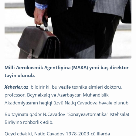
Milli Aerokosmik Agentliyinə (MAKA) yeni baş direktor
təyin olunub.
Xeberler.az
bildirir ki, bu vəzifə texnika elmləri doktoru,
professor, Beynəlxalq və Azərbaycan Mühəndislik
Akademiyasının həqiqi üzvü Natiq Cavadova həvalə olunub.
Bu təyinata qədər N.Cavadov "Sənayeavtomatika" İstehsalat
Birliyinə rəhbərlik edib.
Qeyd edək ki, Natiq Cavadov 1978-2003-cü illərdə