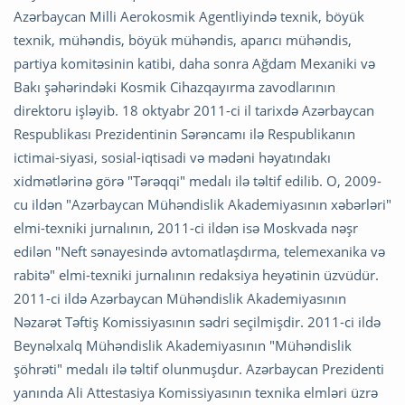
Azərbaycan Milli Aerokosmik Agentliyində texnik, böyük
texnik, mühəndis, böyük mühəndis, aparıcı mühəndis,
partiya komitəsinin katibi, daha sonra Ağdam Mexaniki və
Bakı şəhərindəki Kosmik Cihazqayırma zavodlarının
direktoru işləyib. 18 oktyabr 2011-ci il tarixdə Azərbaycan
Respublikası Prezidentinin Sərəncamı ilə Respublikanın
ictimai-siyasi, sosial-iqtisadi və mədəni həyatındakı
xidmətlərinə görə "Tərəqqi" medalı ilə təltif edilib. O, 2009-
cu ildən "Azərbaycan Mühəndislik Akademiyasının xəbərləri"
elmi-texniki jurnalının, 2011-ci ildən isə Moskvada nəşr
edilən "Neft sənayesində avtomatlaşdırma, telemexanika və
rabitə" elmi-texniki jurnalının redaksiya heyətinin üzvüdür.
2011-ci ildə Azərbaycan Mühəndislik Akademiyasının
Nəzarət Təftiş Komissiyasının sədri seçilmişdir. 2011-ci ildə
Beynəlxalq Mühəndislik Akademiyasının "Mühəndislik
şöhrəti" medalı ilə təltif olunmuşdur. Azərbaycan Prezidenti
yanında Ali Attestasiya Komissiyasının texnika elmləri üzrə