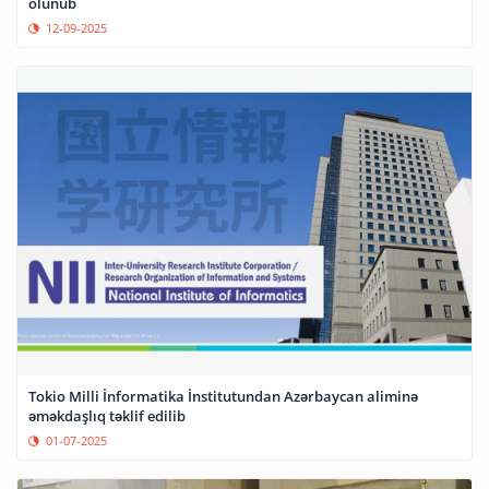
olunub
12-09-2025
Tokio Milli İnformatika İnstitutundan Azərbaycan aliminə
əməkdaşlıq təklif edilib
01-07-2025