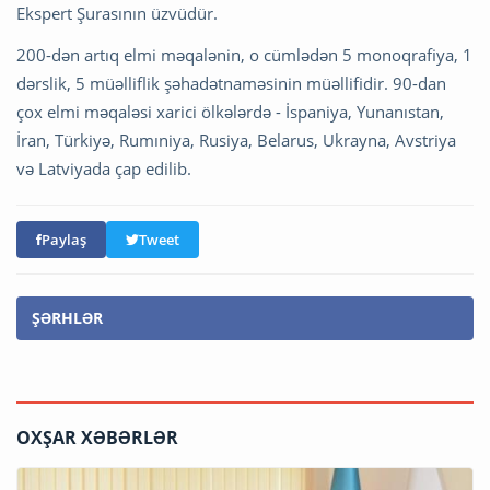
Ekspert Şurasının üzvüdür.
200-dən artıq elmi məqalənin, o cümlədən 5 monoqrafiya, 1
dərslik, 5 müəlliflik şəhadətnaməsinin müəllifidir. 90-dan
çox elmi məqaləsi xarici ölkələrdə - İspaniya, Yunanıstan,
İran, Türkiyə, Rumıniya, Rusiya, Belarus, Ukrayna, Avstriya
və Latviyada çap edilib.
Paylaş
Tweet
ŞƏRHLƏR
OXŞAR XƏBƏRLƏR