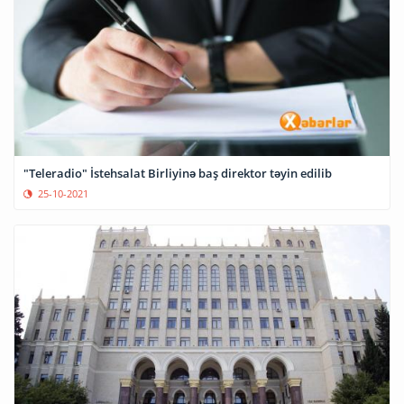
"Teleradio" İstehsalat Birliyinə baş direktor təyin edilib
25-10-2021