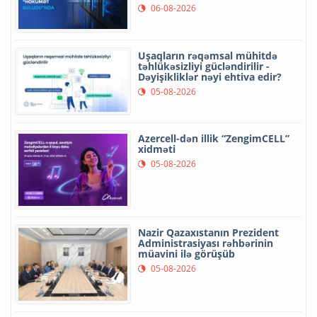
06-08-2026
Uşaqların rəqəmsal mühitdə
təhlükəsizliyi gücləndirilir -
Dəyişikliklər nəyi ehtiva edir?
05-08-2026
Azercell-dən illik “ZengimCELL”
xidməti
05-08-2026
Nazir Qazaxıstanın Prezident
Administrasiyası rəhbərinin
müavini ilə görüşüb
05-08-2026