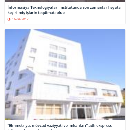
İnformasiya Texnologiyaları İnstitutunda son zamanlar həyata
keçirilmiş işlərin təqdimatı olub
16-04-2012
“Elmmetriya: mövcud vəziyyəti və imkanları” adlı ekspress-