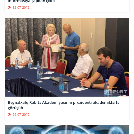
informasiya çapdan çıxıb
15-07-2013
Beynəlxalq Rabitə Akademiyasının prezidenti akademiklərlə
görüşüb
29-07-2019