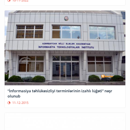
10-11-2022
“İnformasiya təhlükəsizliyi terminlərinin izahlı lüğəti” nəşr
olunub
11-12-2015