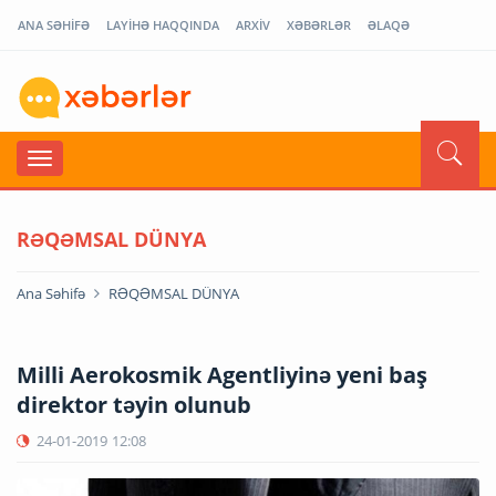
ANA SƏHİFƏ
LAYİHƏ HAQQINDA
ARXİV
XƏBƏRLƏR
ƏLAQƏ
RƏQƏMSAL DÜNYA
Ana Səhifə
RƏQƏMSAL DÜNYA
Milli Aerokosmik Agentliyinə yeni baş
direktor təyin olunub
24-01-2019
12:08