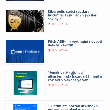
Kiberpolis xarici saytlara
hücumlar təşkil edən şəxsləri
saxlayıb
07-08-2026
Fitch ABB-nin reytinqini növbəti
dəfə yüksəltdi!
07-08-2026
“Əmək və Məşğulluq”
altsistemində hazırda 65 mindən
çox aktiv vakansiya var
07-08-2026
“Biletim.az” portalı üzərindən
onlayn bilet alanların sayı 2