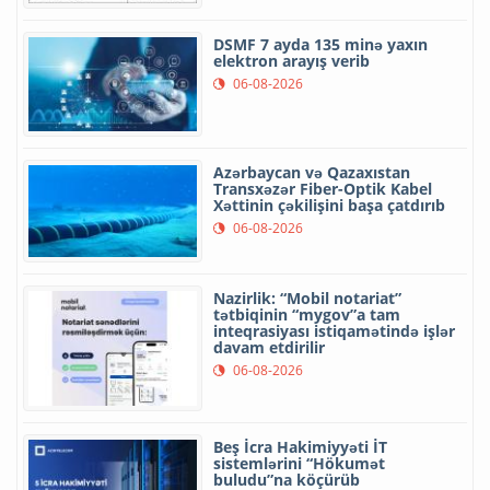
DSMF 7 ayda 135 minə yaxın
elektron arayış verib
06-08-2026
Azərbaycan və Qazaxıstan
Transxəzər Fiber-Optik Kabel
Xəttinin çəkilişini başa çatdırıb
06-08-2026
Nazirlik: “Mobil notariat”
tətbiqinin “mygov”a tam
inteqrasiyası istiqamətində işlər
davam etdirilir
06-08-2026
Beş İcra Hakimiyyəti İT
sistemlərini “Hökumət
buludu”na köçürüb