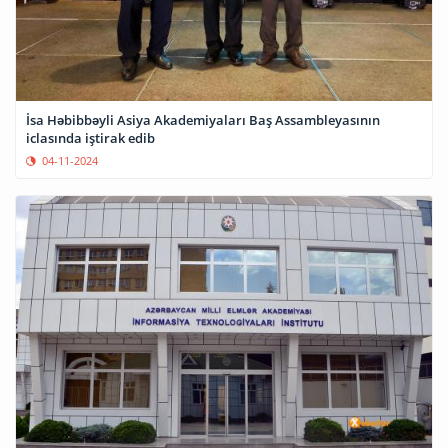
İsa Həbibbəyli Asiya Akademiyaları Baş Assambleyasının
iclasında iştirak edib
04-11-2024