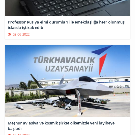
Professor Rusiya elmi qurumları ilə əməkdaşlığa həsr olunmuş
iclasda iştirak edib
02-06-2022
Məşhur aviasiya və kosmik şirkət ölkəmizdə yeni layihəyə
başladı