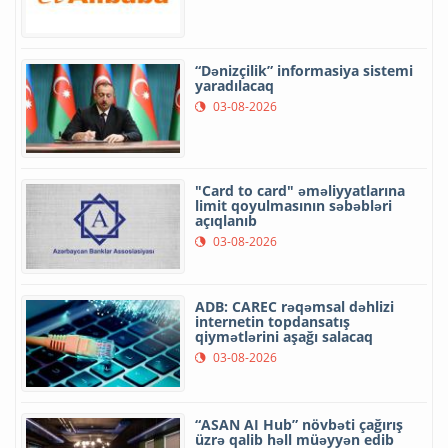
“Dənizçilik” informasiya sistemi
yaradılacaq
03-08-2026
"Card to card" əməliyyatlarına
limit qoyulmasının səbəbləri
açıqlanıb
03-08-2026
ADB: CAREC rəqəmsal dəhlizi
internetin topdansatış
qiymətlərini aşağı salacaq
03-08-2026
“ASAN AI Hub” növbəti çağırış
üzrə qalib həll müəyyən edib