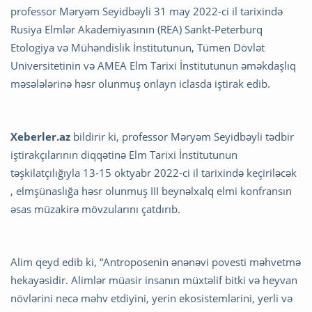
professor Məryəm Seyidbəyli 31 may 2022-ci il tarixində
Rusiya Elmlər Akademiyasının (REA) Sankt-Peterburq
Etologiya və Mühəndislik İnstitutunun, Tümen Dövlət
Universitetinin və AMEA Elm Tarixi İnstitutunun əməkdaşlıq
məsələlərinə həsr olunmuş onlayn iclasda iştirak edib.
Xeberler.az
bildirir ki, professor Məryəm Seyidbəyli tədbir
iştirakçılarının diqqətinə Elm Tarixi İnstitutunun
təşkilatçılığıyla 13-15 oktyabr 2022-ci il tarixində keçiriləcək
, elmşünaslığa həsr olunmuş III beynəlxalq elmi konfransın
əsas müzakirə mövzularını çatdırıb.
Alim qeyd edib ki, “Antroposenin ənənəvi povesti məhvetmə
hekayəsidir. Alimlər müasir insanın müxtəlif bitki və heyvan
növlərini necə məhv etdiyini, yerin ekosistemlərini, yerli və