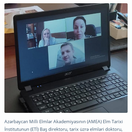
Azərbaycan Milli Elmlər Akademiyasının (AMEA) Elm Tarixi
İnstitutunun (ETİ) Baş direktoru, tarix üzrə elmləri doktoru,