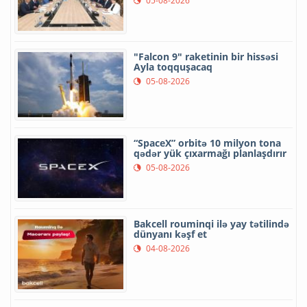
05-08-2026
"Falcon 9" raketinin bir hissəsi
Ayla toqquşacaq
05-08-2026
“SpaceX” orbitə 10 milyon tona
qədər yük çıxarmağı planlaşdırır
05-08-2026
Bakcell rouminqi ilə yay tətilində
dünyanı kəşf et
04-08-2026