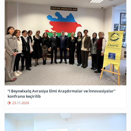
“I Beynəlxalq Avrasiya Elmi Araşdırmalar və İnnovasiyalar"
konfransı keçirilib
23-11-2024