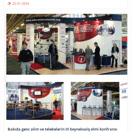
25-01-2024
Bakıda gənc alim və tələbələrin III beynəlxalq elmi konfransı