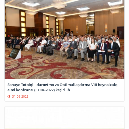
Sənaye Tətbiqli İdarəetmə və Optimallaşdırma VIII beynəlxalq
elmi konfransı (COIA-2022) keçirilib
31-08-2022