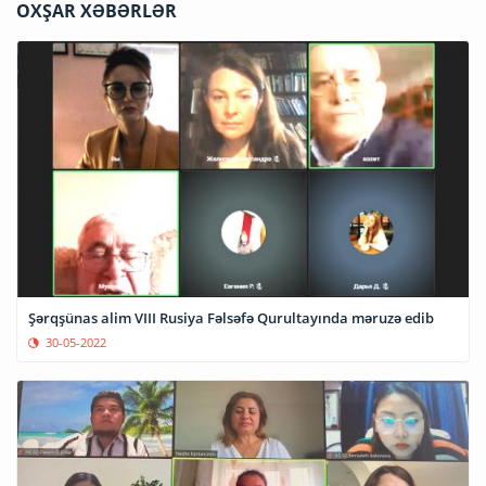
OXŞAR XƏBƏRLƏR
Şərqşünas alim VIII Rusiya Fəlsəfə Qurultayında məruzə edib
30-05-2022