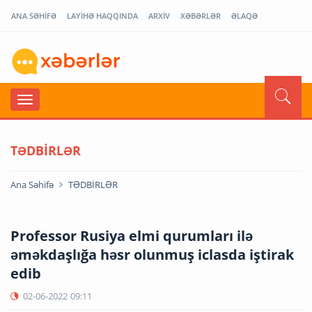
ANA SƏHİFƏ
LAYİHƏ HAQQINDA
ARXİV
XƏBƏRLƏR
ƏLAQƏ
TƏDBİRLƏR
Ana Səhifə
TƏDBİRLƏR
Professor Rusiya elmi qurumları ilə
əməkdaşlığa həsr olunmuş iclasda iştirak
edib
02-06-2022
09:11