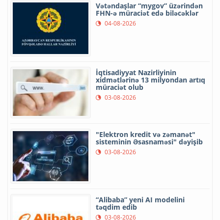
Vətəndaşlar “mygov” üzərindən
FHN-ə müraciət edə biləcəklər
04-08-2026
İqtisadiyyat Nazirliyinin
xidmətlərinə 13 milyondan artıq
müraciət olub
03-08-2026
"Elektron kredit və zəmanət"
sisteminin Əsasnaməsi" dəyişib
03-08-2026
“Alibaba” yeni AI modelini
təqdim edib
03-08-2026