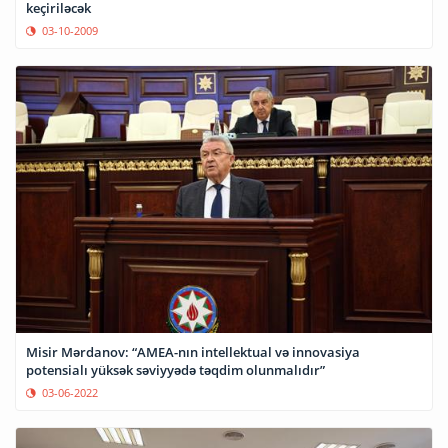
keçiriləcək
03-10-2009
Misir Mərdanov: “AMEA-nın intellektual və innovasiya
potensialı yüksək səviyyədə təqdim olunmalıdır”
03-06-2022