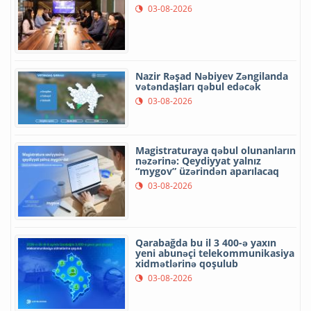
03-08-2026
Nazir Rəşad Nəbiyev Zəngilanda
vətəndaşları qəbul edəcək
03-08-2026
Magistraturaya qəbul olunanların
nəzərinə: Qeydiyyat yalnız
“mygov” üzərindən aparılacaq
03-08-2026
Qarabağda bu il 3 400-ə yaxın
yeni abunəçi telekommunikasiya
xidmətlərinə qoşulub
03-08-2026