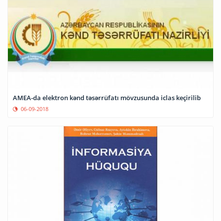
AMEA-da elektron kənd təsərrüfatı mövzusunda iclas keçirilib
06-09-2018