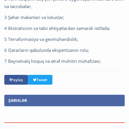
və təcrübələr;
3 Şəhər məkanları və lokuslar;
4 Ekstrativizm və təbii ehtiyatlardan səmərəli istifadə;
5 Terraformasiya və geomühəndislik;
6 Qərarların qəbulunda ekspertizanın rolu;
7 Beynəlxalq hüquq və ətraf mühitin mühafizəsi;
Paylaş
Tweet
ŞƏRHLƏR