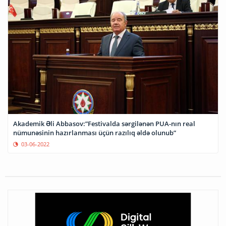
Akademik Əli Abbasov:”Festivalda sərgilənən PUA-nın real
nümunəsinin hazırlanması üçün razılıq əldə olunub”
03-06-2022