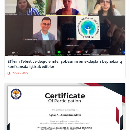
ETİ-nin Təbiət və dəqiq elmlər şöbəsinin əməkdaşları beynəlxalq
konfransda iştirak ediblər
22-06-2022