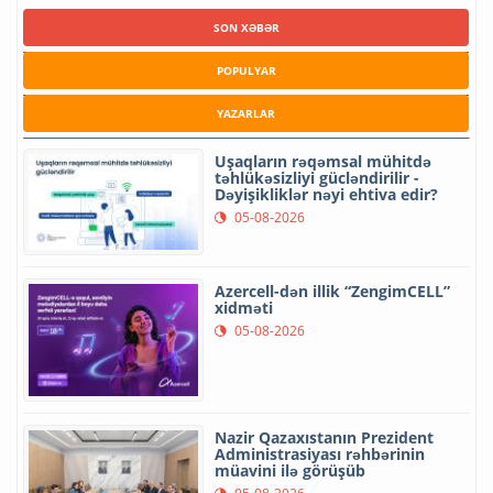
SON XƏBƏR
POPULYAR
YAZARLAR
Uşaqların rəqəmsal mühitdə
təhlükəsizliyi gücləndirilir -
Dəyişikliklər nəyi ehtiva edir?
05-08-2026
Azercell-dən illik “ZengimCELL”
xidməti
05-08-2026
Nazir Qazaxıstanın Prezident
Administrasiyası rəhbərinin
müavini ilə görüşüb