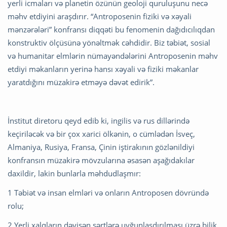
yerli icmaları və planetin özünün geoloji quruluşunu necə
məhv etdiyini araşdırır. “Antroposenin fiziki və xəyali
mənzərələri” konfransı diqqəti bu fenomenin dağıdıcılıqdan
konstruktiv ölçüsünə yönəltmək cəhdidir. Biz təbiət, sosial
və humanitar elmlərin nümayəndələrini Antroposenin məhv
etdiyi məkanların yerinə hansı xəyali və fiziki məkanlar
yaratdığını müzakirə etməyə dəvət edirik”.
İnstitut diretoru qeyd edib ki, ingilis və rus dillərində
keçiriləcək və bir çox xarici ölkənin, o cümlədən İsveç,
Almaniya, Rusiya, Fransa, Çinin iştirakının gözlənildiyi
konfransın müzakirə mövzularına əsasən aşağıdakılar
daxildir, lakin bunlarla məhdudlaşmır:
1 Təbiət və insan elmləri və onların Antroposen dövründə
rolu;
2 Yerli xalqların dəyişən şərtlərə uyğunlaşdırılması üzrə bilik