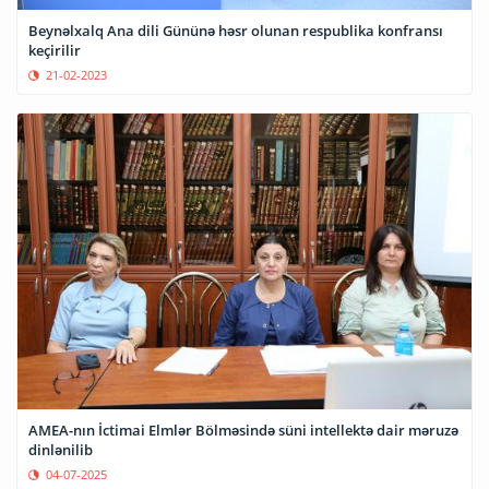
Beynəlxalq Ana dili Gününə həsr olunan respublika konfransı
keçirilir
21-02-2023
AMEA-nın İctimai Elmlər Bölməsində süni intellektə dair məruzə
dinlənilib
04-07-2025