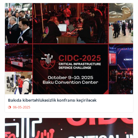
Bakıda kibertəhlükəsizlik konfransı keçiriləcək
06-05-2025