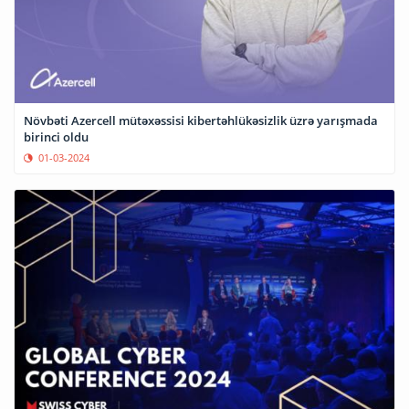
Növbəti Azercell mütəxəssisi kibertəhlükəsizlik üzrə yarışmada
birinci oldu
01-03-2024