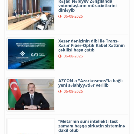
Rəşad Nəbiyev Zəngilanda
vətəndaşların müraciətlərini
dinləyib
06-08-2026
Xəzər dənizinin dibi ilə Trans-
Xəzər Fiber-Optik Kabel Xəttinin
çəkilişi başa çatıb
06-08-2026
AZCON-a "Azərkosmos"la bağlı
yeni səlahiyyətlər verilib
06-08-2026
“Meta”nın süni intellekti test
zamanı başqa şirkətin sisteminə
daxil olub