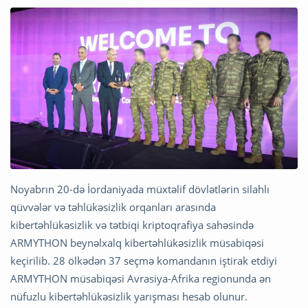
Noyabrın 20-də İordaniyada müxtəlif dövlətlərin silahlı
qüvvələr və təhlükəsizlik orqanları arasında
kibertəhlükəsizlik və tətbiqi kriptoqrafiya sahəsində
ARMYTHON beynəlxalq kibertəhlükəsizlik müsabiqəsi
keçirilib. 28 ölkədən 37 seçmə komandanın iştirak etdiyi
ARMYTHON müsabiqəsi Avrasiya-Afrika regionunda ən
nüfuzlu kibertəhlükəsizlik yarışması hesab olunur.