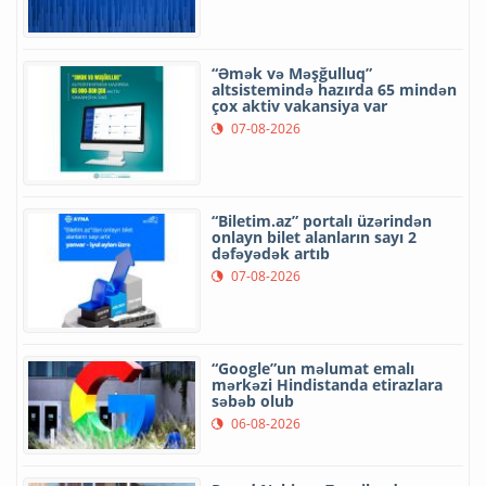
“Əmək və Məşğulluq”
altsistemində hazırda 65 mindən
çox aktiv vakansiya var
07-08-2026
“Biletim.az” portalı üzərindən
onlayn bilet alanların sayı 2
dəfəyədək artıb
07-08-2026
“Google”un məlumat emalı
mərkəzi Hindistanda etirazlara
səbəb olub
06-08-2026