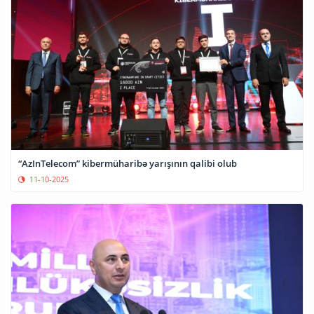
“AzInTelecom” kibermüharibə yarışının qalibi olub
11-10-2025