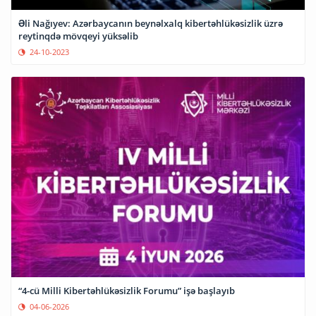
Əli Nağıyev: Azərbaycanın beynəlxalq kibertəhlükəsizlik üzrə
reytinqdə mövqeyi yüksəlib
24-10-2023
“4-cü Milli Kibertəhlükəsizlik Forumu” işə başlayıb
04-06-2026