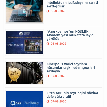
intellektdən istifadəyə nəzarəti
sərtləşdirir
08-08-2026
“Azərkosmos”un KOSMİK
Akademiyası mükafata layiq
görülüb
08-08-2026
Kiberpolis xarici saytlara
hücumlar təşkil edən şəxsləri
saxlayıb
07-08-2026
Fitch ABB-nin reytinqini növbəti
dəfə yüksəltdi!
07-08-2026