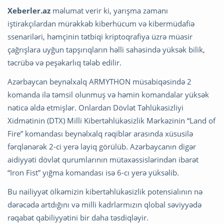
Xeberler.az
məlumat verir ki, yarışma zamanı
iştirakçılardan mürəkkəb kiberhücum və kibermüdafiə
ssenariləri, həmçinin tətbiqi kriptoqrafiya üzrə müasir
çağrışlara uyğun tapşırıqların həlli sahəsində yüksək bilik,
təcrübə və peşəkarlıq tələb edilir.
Azərbaycan beynəlxalq ARMYTHON müsabiqəsində 2
komanda ilə təmsil olunmuş və həmin komandalar yüksək
nəticə əldə etmişlər. Onlardan Dövlət Təhlükəsizliyi
Xidmətinin (DTX) Milli Kibertəhlükəsizlik Mərkəzinin “Land of
Fire” komandası beynəlxalq rəqiblər arasında xüsusilə
fərqlənərək 2-ci yerə layiq görülüb. Azərbaycanın digər
aidiyyəti dövlət qurumlarının mütəxəssislərindən ibarət
“Iron Fist” yığma komandası isə 6-cı yerə yüksəlib.
Bu nailiyyət ölkəmizin kibertəhlükəsizlik potensialının nə
dərəcədə artdığını və milli kadrlarmızın qlobal səviyyədə
rəqabət qabiliyyətini bir daha təsdiqləyir.