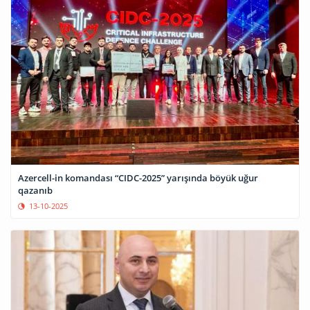
Azercell-in komandası “CIDC-2025” yarışında böyük uğur
qazanıb
13-10-2025