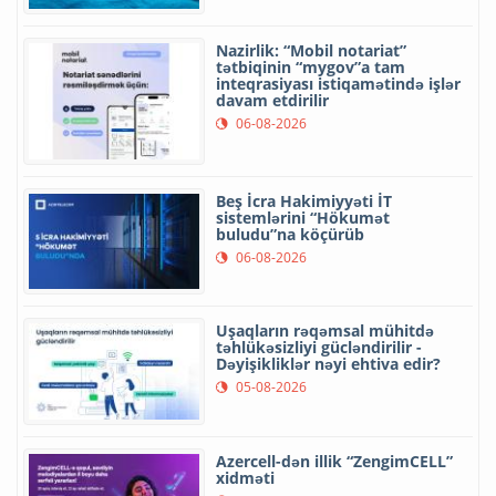
Nazirlik: “Mobil notariat”
tətbiqinin “mygov”a tam
inteqrasiyası istiqamətində işlər
davam etdirilir
06-08-2026
Beş İcra Hakimiyyəti İT
sistemlərini “Hökumət
buludu”na köçürüb
06-08-2026
Uşaqların rəqəmsal mühitdə
təhlükəsizliyi gücləndirilir -
Dəyişikliklər nəyi ehtiva edir?
05-08-2026
Azercell-dən illik “ZengimCELL”
xidməti