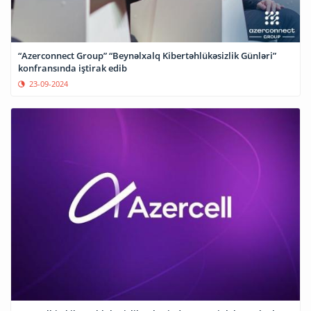
“Azerconnect Group” “Beynəlxalq Kibertəhlükəsizlik Günləri”
konfransında iştirak edib
23-09-2024