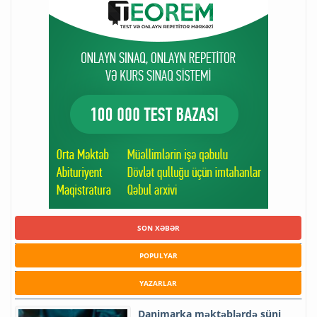
SON XƏBƏR
POPULYAR
YAZARLAR
Danimarka məktəblərdə süni