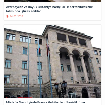
Azərbaycan və Böyük Britaniya hərbçiləri kibertəhlükəsizlik
təlimində iştirak ediblər
14-02-2026
Müdafiə Nazirliyində Fransa ilə kibertəhlükəsizlik üzrə