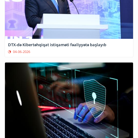
DTX-də Kibertəhqiqat istiqaməti fəaliyyətə başlayıb
04-06-2026