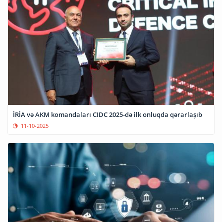
İRİA və AKM komandaları CIDC 2025-də ilk onluqda qərarlaşıb
11-10-2025