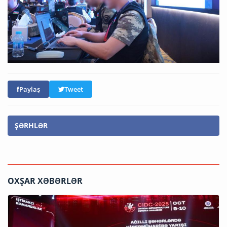
Paylaş
Tweet
ŞƏRHLƏR
OXŞAR XƏBƏRLƏR