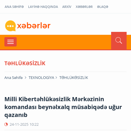
ANA SƏHİFƏ
LAYİHƏ HAQQINDA
ARXİV
XƏBƏRLƏR
ƏLAQƏ
TƏHLÜKƏSİZLİK
Ana Səhifə
TEXNOLOGİYA
TƏHLÜKƏSİZLİK
Milli Kibertəhlükəsizlik Mərkəzinin
komandası beynəlxalq müsabiqədə uğur
qazanıb
24-11-2025
10:22