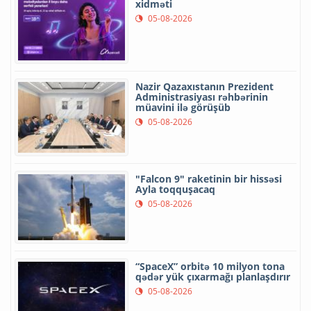
xidməti
05-08-2026
Nazir Qazaxıstanın Prezident
Administrasiyası rəhbərinin
müavini ilə görüşüb
05-08-2026
"Falcon 9" raketinin bir hissəsi
Ayla toqquşacaq
05-08-2026
“SpaceX” orbitə 10 milyon tona
qədər yük çıxarmağı planlaşdırır
05-08-2026