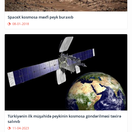
SpaceX kosmosa məxfi peyk buraxıb
08-01-2018
Türkiyənin ilk müşahidə peykinin kosmosa göndərilməsi təxirə
salınıb
11-04-2023