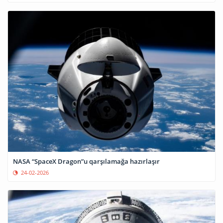
NASA “SpaceX Dragon”u qarşılamağa hazırlaşır
24-02-2026