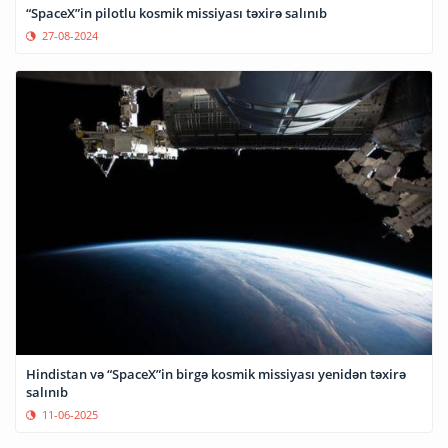
“SpaceX”in pilotlu kosmik missiyası təxirə salınıb
27-08-2024
Hindistan və “SpaceX”in birgə kosmik missiyası yenidən təxirə
salınıb
11-06-2025