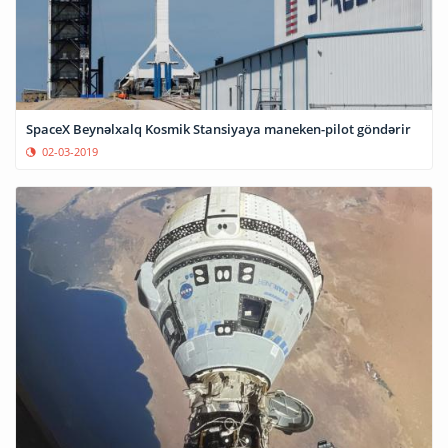
SpaceX Beynəlxalq Kosmik Stansiyaya maneken-pilot göndərir
02-03-2019