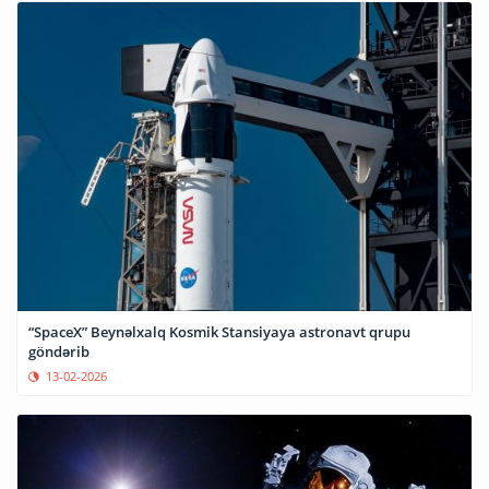
“SpaceX” Beynəlxalq Kosmik Stansiyaya astronavt qrupu
göndərib
13-02-2026