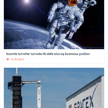
Kosmik turistlər tarixdə ilk dəfə olaraq kosmosa çıxıblar
13-09-2024