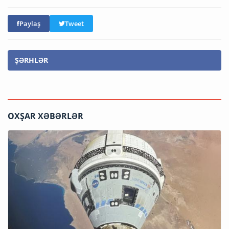
Paylaş
Tweet
ŞƏRHLƏR
OXŞAR XƏBƏRLƏR