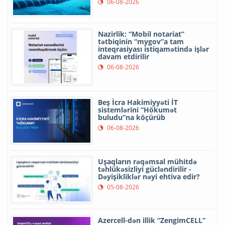
06-08-2026
Nazirlik: “Mobil notariat”
tətbiqinin “mygov”a tam
inteqrasiyası istiqamətində işlər
davam etdirilir
06-08-2026
Beş İcra Hakimiyyəti İT
sistemlərini “Hökumət
buludu”na köçürüb
06-08-2026
Uşaqların rəqəmsal mühitdə
təhlükəsizliyi gücləndirilir -
Dəyişikliklər nəyi ehtiva edir?
05-08-2026
Azercell-dən illik “ZengimCELL”