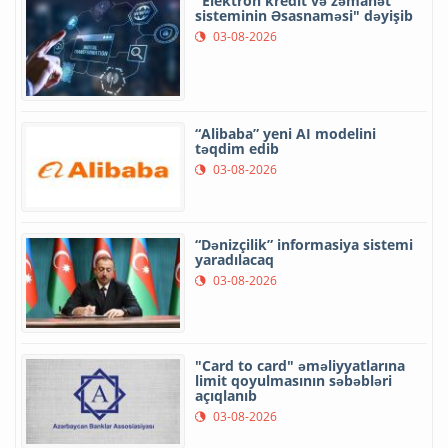
"Elektron kredit və zəmanət"
sisteminin Əsasnaməsi" dəyişib
03-08-2026
“Alibaba” yeni AI modelini
təqdim edib
03-08-2026
“Dənizçilik” informasiya sistemi
yaradılacaq
03-08-2026
"Card to card" əməliyyatlarına
limit qoyulmasının səbəbləri
açıqlanıb
03-08-2026