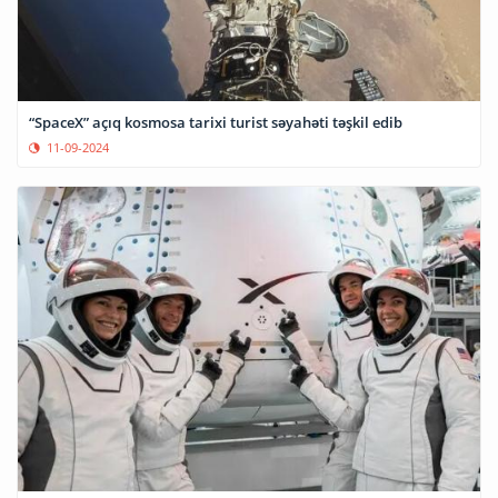
“SpaceX” açıq kosmosa tarixi turist səyahəti təşkil edib
11-09-2024