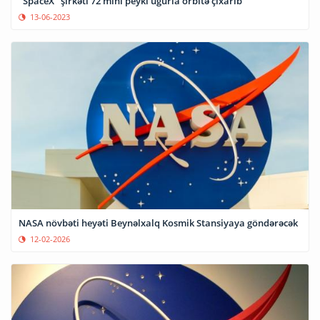
"SpaceX" şirkəti 72 mini peyki uğurla orbitə çıxarıb
13-06-2023
NASA növbəti heyəti Beynəlxalq Kosmik Stansiyaya göndərəcək
12-02-2026