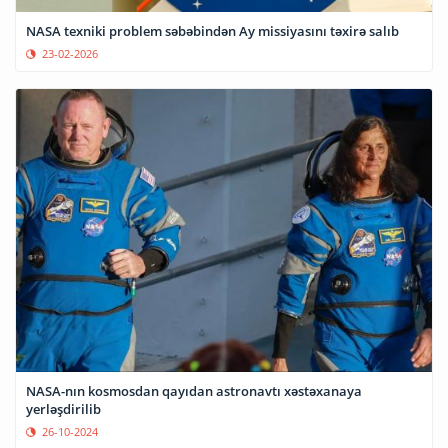
NASA texniki problem səbəbindən Ay missiyasını təxirə salıb
23-02-2026
NASA-nın kosmosdan qayıdan astronavtı xəstəxanaya
yerləşdirilib
26-10-2024