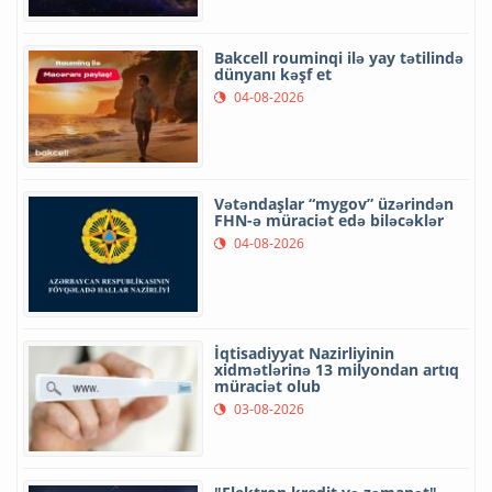
Bakcell rouminqi ilə yay tətilində
dünyanı kəşf et
04-08-2026
Vətəndaşlar “mygov” üzərindən
FHN-ə müraciət edə biləcəklər
04-08-2026
İqtisadiyyat Nazirliyinin
xidmətlərinə 13 milyondan artıq
müraciət olub
03-08-2026