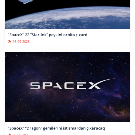
“SpaceX” 22 “Starlink” peykini orbitə çıxardı
16-09-2023
“SpaceX” “Dragon” gəmilərini istismardan çıxaracaq
06-06-2025