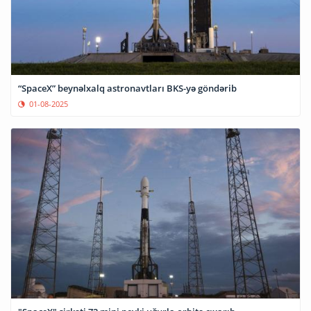
“SpaceX” beynəlxalq astronavtları BKS-yə göndərib
01-08-2025