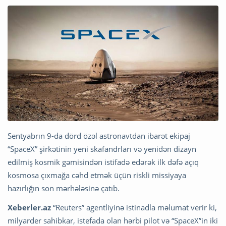
Sentyabrın 9-da dörd özəl astronavtdan ibarət ekipaj
“SpaceX” şirkətinin yeni skafandrları və yenidən dizayn
edilmiş kosmik gəmisindən istifadə edərək ilk dəfə açıq
kosmosa çıxmağa cəhd etmək üçün riskli missiyaya
hazırlığın son mərhələsinə çatıb.
Xeberler.az
“Reuters” agentliyinə istinadla məlumat verir ki,
milyarder sahibkar, istefada olan hərbi pilot və “SpaceX”in iki