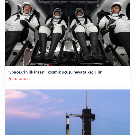
“SpaceX”in ilk insanlı kosmik uçuşu həyata keçirilir
01-04-2025