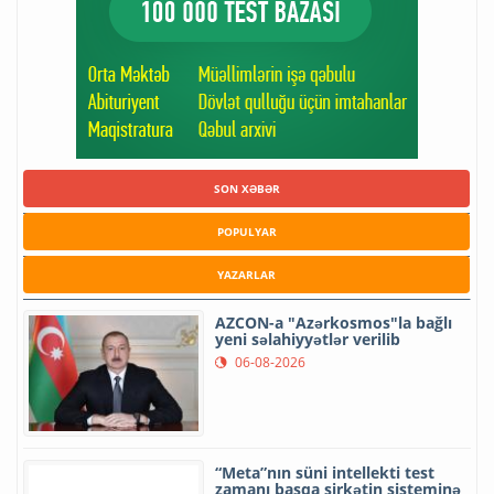
SON XƏBƏR
POPULYAR
YAZARLAR
AZCON-a "Azərkosmos"la bağlı
yeni səlahiyyətlər verilib
06-08-2026
“Meta”nın süni intellekti test
zamanı başqa şirkətin sisteminə