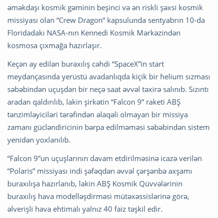
əməkdaşı kosmik gəminin beşinci və ən riskli şəxsi kosmik
missiyası olan “Crew Dragon” kapsulunda sentyabrın 10-da
Floridadakı NASA-nın Kennedi Kosmik Mərkəzindən
kosmosa çıxmağa hazırlaşır.
Keçən ay edilən buraxılış cəhdi “SpaceX”in start
meydançasında yerüstü avadanlıqda kiçik bir helium sızması
səbəbindən uçuşdan bir neçə saat əvvəl təxirə salınıb. Sızıntı
aradan qaldırılıb, lakin şirkətin “Falcon 9” raketi ABŞ
tənzimləyiciləri tərəfindən əlaqəli olmayan bir missiya
zamanı gücləndiricinin bərpa edilməməsi səbəbindən sistem
yenidən yoxlanılıb.
“Falcon 9”un uçuşlarının davam etdirilməsinə icazə verilən
“Polaris” missiyası indi şəfəqdən əvvəl çərşənbə axşamı
buraxılışa hazırlanıb, lakin ABŞ Kosmik Qüvvələrinin
buraxılış hava modelləşdirməsi mütəxəssislərinə görə,
əlverişli hava ehtimalı yalnız 40 faiz təşkil edir.