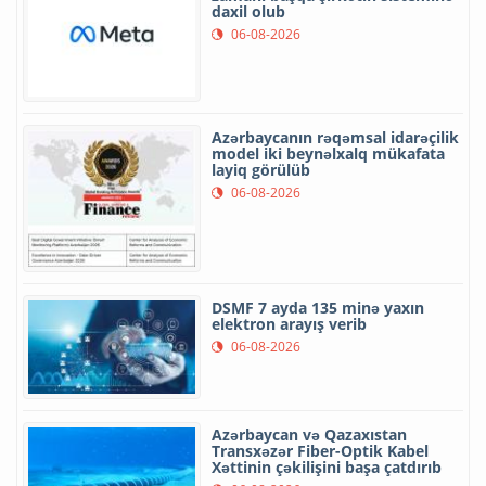
daxil olub
06-08-2026
Azərbaycanın rəqəmsal idarəçilik
model iki beynəlxalq mükafata
layiq görülüb
06-08-2026
DSMF 7 ayda 135 minə yaxın
elektron arayış verib
06-08-2026
Azərbaycan və Qazaxıstan
Transxəzər Fiber-Optik Kabel
Xəttinin çəkilişini başa çatdırıb