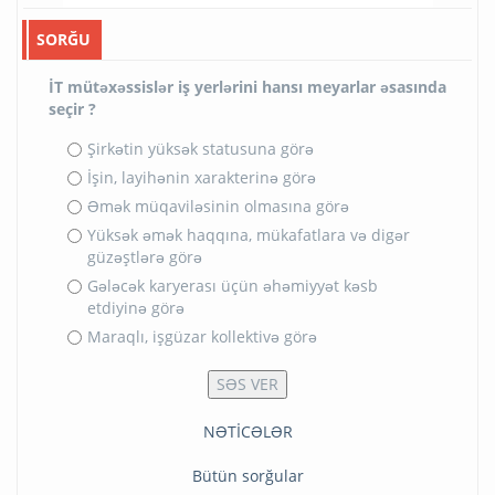
SORĞU
İT mütəxəssislər iş yerlərini hansı meyarlar əsasında
seçir ?
Şirkətin yüksək statusuna görə
İşin, layihənin xarakterinə görə
Əmək müqaviləsinin olmasına görə
Yüksək əmək haqqına, mükafatlara və digər
güzəştlərə görə
Gələcək karyerası üçün əhəmiyyət kəsb
etdiyinə görə
Maraqlı, işgüzar kollektivə görə
NƏTİCƏLƏR
Bütün sorğular