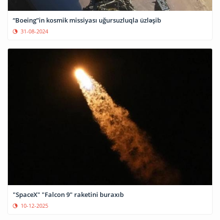
“Boeing”in kosmik missiyası uğursuzluqla üzləşib
31-08-2024
"SpaceX" "Falcon 9" raketini buraxıb
10-12-2025