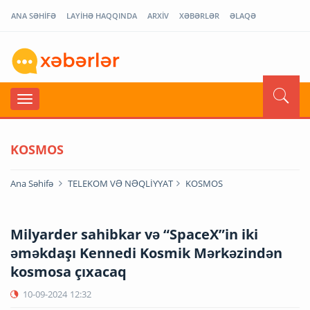
ANA SƏHİFƏ
LAYİHƏ HAQQINDA
ARXİV
XƏBƏRLƏR
ƏLAQƏ
KOSMOS
Ana Səhifə
TELEKOM VƏ NƏQLİYYAT
KOSMOS
Milyarder sahibkar və “SpaceX”in iki
əməkdaşı Kennedi Kosmik Mərkəzindən
kosmosa çıxacaq
10-09-2024
12:32