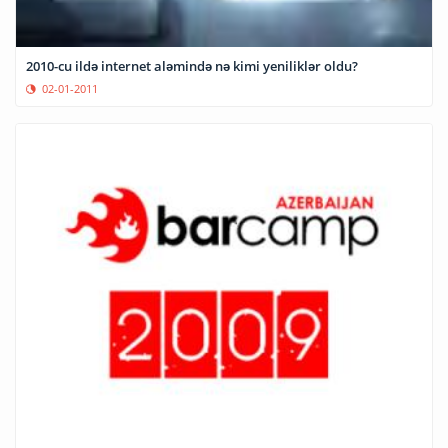
2010-cu ildə internet aləmində nə kimi yeniliklər oldu?
02-01-2011