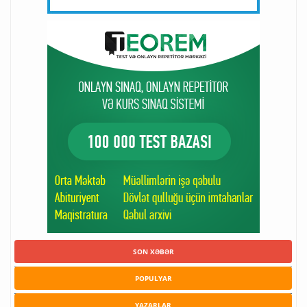
SON XƏBƏR
POPULYAR
YAZARLAR