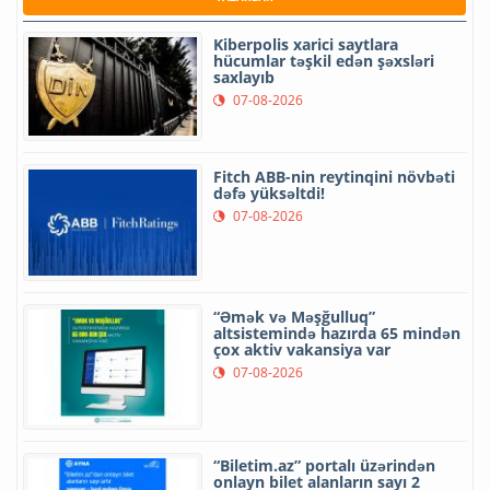
Kiberpolis xarici saytlara
hücumlar təşkil edən şəxsləri
saxlayıb
07-08-2026
Fitch ABB-nin reytinqini növbəti
dəfə yüksəltdi!
07-08-2026
“Əmək və Məşğulluq”
altsistemində hazırda 65 mindən
çox aktiv vakansiya var
07-08-2026
“Biletim.az” portalı üzərindən
onlayn bilet alanların sayı 2