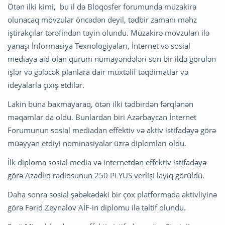
Ötən ilki kimi, bu il də Bloqosfer forumunda müzakirə
olunacaq mövzular öncədən deyil, tədbir zamanı məhz
iştirakçılar tərəfindən təyin olundu. Müzakirə mövzuları ilə
yanaşı İnformasiya Texnologiyaları, İnternet və sosial
mediaya aid olan qurum nümayəndələri son bir ildə görülən
işlər və gələcək planlara dair müxtəlif təqdimatlar və
ideyalarla çıxış etdilər.
Lakin buna baxmayaraq, ötən ilki tədbirdən fərqlənən
məqamlar da oldu. Bunlardan biri Azərbaycan İnternet
Forumunun sosial mediadan effektiv və aktiv istifadəyə görə
müəyyən etdiyi nominasiyalar üzrə diplomları oldu.
İlk diploma sosial media və internetdən effektiv istifadəyə
görə Azadlıq radiosunun 250 PLYUS verlişi layiq görüldü.
Daha sonra sosial şəbəkədəki bir çox platformada aktivliyinə
görə Fərid Zeynalov AİF-in diplomu ilə təltif olundu.