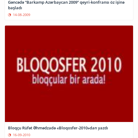
Gəncədə “Barkamp Azərbaycan 2009” qeyri-konfransı öz işinə
başladı
14-08-2009
Bloqçu Rüfət Əhmədzadə «Bloqosfer-2010»dan yazdı
16-09-2010