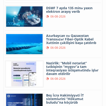
DSMF 7 ayda 135 minə yaxın
elektron arayış verib
06-08-2026
Azərbaycan və Qazaxıstan
Transxəzər Fiber-Optik Kabel
Xəttinin çəkilişini başa çatdırıb
06-08-2026
Nazirlik: “Mobil notariat”
tətbiqinin “mygov”a tam
inteqrasiyası istiqamətində işlər
davam etdirilir
06-08-2026
Beş İcra Hakimiyyəti İT
sistemlərini “Hökumət
buludu”na köçürüb