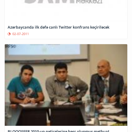
Azərbaycanda ilk dəfə canlı Twitter konfrans keçiriləcək
02-07-2011
BLOQOSFER 2010-un nəticələrinə həsr olunmuş mətbuat