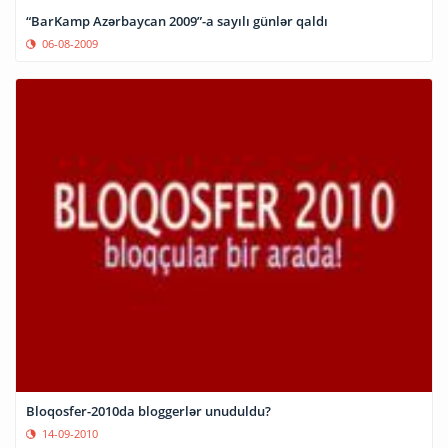
“BarKamp Azərbaycan 2009”-a sayılı günlər qaldı
06-08-2009
Bloqosfer-2010da bloggerlər unuduldu?
14-09-2010