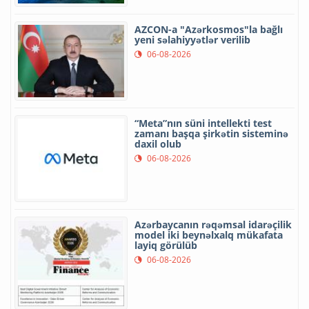
AZCON-a "Azərkosmos"la bağlı
yeni səlahiyyətlər verilib
06-08-2026
“Meta”nın süni intellekti test
zamanı başqa şirkətin sisteminə
daxil olub
06-08-2026
Azərbaycanın rəqəmsal idarəçilik
model iki beynəlxalq mükafata
layiq görülüb
06-08-2026