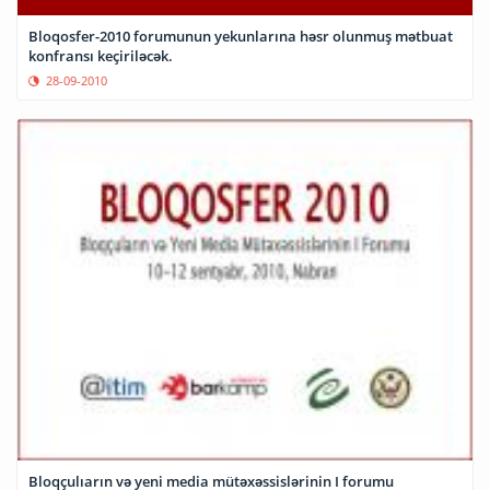
Bloqosfer-2010 forumunun yekunlarına həsr olunmuş mətbuat
konfransı keçiriləcək.
28-09-2010
Bloqçulıarın və yeni media mütəxəssislərinin I forumu