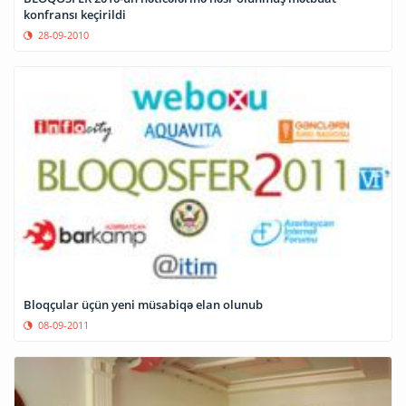
konfransı keçirildi
28-09-2010
Bloqçular üçün yeni müsabiqə elan olunub
08-09-2011