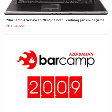
“BarKamp Azərbaycan 2009”-da notbuk udmaq şansını qaçırma!
11-08-2009