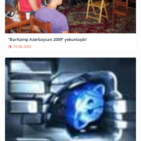
“BarKamp Azərbaycan 2009” yekunlaşdı!
18-08-2009