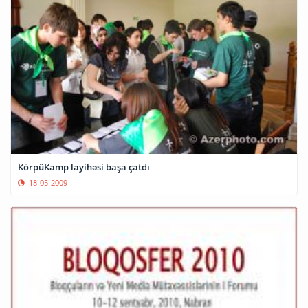
KörpüKamp layihəsi başa çatdı
18-05-2009