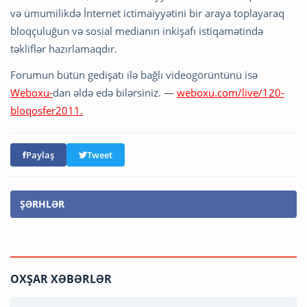
və ümumilikdə İnternet ictimaiyyətini bir araya toplayaraq
bloqçuluğun və sosial medianın inkişafı istiqamətində
təkliflər hazırlamaqdır.
Forumun bütün gedişatı ilə bağlı videogörüntünü isə
Weboxu-
dan əldə edə bilərsiniz. —
weboxu.com/live/120-
bloqosfer2011.
Paylaş
Tweet
ŞƏRHLƏR
OXŞAR XƏBƏRLƏR