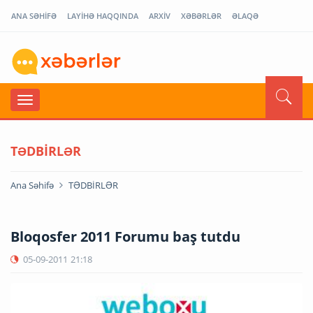
ANA SƏHİFƏ
LAYİHƏ HAQQINDA
ARXİV
XƏBƏRLƏR
ƏLAQƏ
TƏDBİRLƏR
Ana Səhifə
TƏDBİRLƏR
Bloqosfer 2011 Forumu baş tutdu
05-09-2011
21:18