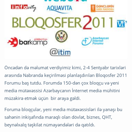
Öncədən də məlumat verdiyimiz kimi, 2-4 Sentyabr tarixləri
arasında Nabranda keçirilməsi planlaşdırılan Bloqosfer 2011
Forumu baş tutdu. Forumda 150-dən çox bloqçu və yeni
media mütəxəssisi Azərbaycanın İnternet media mühitini
müzakirə etmək üçün bir araya gəldi.
Foruma bloqçular, yeni media mütəxəssisləri ilə yanaşı bu
sahənin inkişafında maraqlı olan dövlət, biznes, QHT,
beynəlxalq təşkilat nümayəndələri də qatıldı.