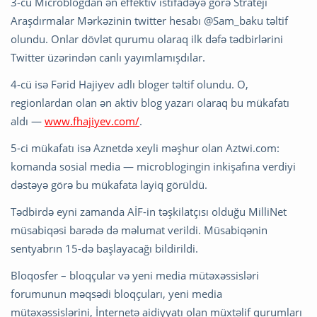
3-cü Microblogdan ən effektiv istifadəyə görə Strateji
Araşdırmalar Mərkəzinin twitter hesabı @Sam_baku təltif
olundu. Onlar dövlət qurumu olaraq ilk dəfə tədbirlərini
Twitter üzərindən canlı yayımlamışdılar.
4-cü isə Fərid Hajiyev adlı bloger təltif olundu. O,
regionlardan olan ən aktiv blog yazarı olaraq bu mükafatı
aldı —
www.fhajiyev.com/
.
5-ci mükafatı isə Aznetdə xeyli məşhur olan Aztwi.com:
komanda sosial media — microblogingin inkişafına verdiyi
dəstəyə görə bu mükafata layiq görüldü.
Tədbirdə eyni zamanda AİF-in təşkilatçısı olduğu MilliNet
müsabiqəsi barədə də məlumat verildi. Müsabiqənin
sentyabrın 15-də başlayacağı bildirildi.
Bloqosfer – bloqçular və yeni media mütəxəssisləri
forumunun məqsədi bloqçuları, yeni media
mütəxəssislərini, İnternetə aidiyyatı olan müxtəlif qurumları