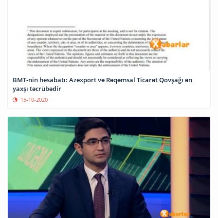
BMT-nin hesabatı: Azexport və Rəqəmsal Ticarət Qovşağı ən
yaxşı təcrübədir
15-10-2020