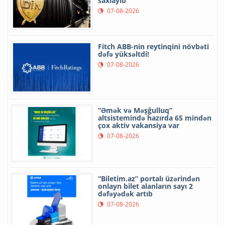
saxlayıb
07-08-2026
Fitch ABB-nin reytinqini növbəti
dəfə yüksəltdi!
07-08-2026
“Əmək və Məşğulluq”
altsistemində hazırda 65 mindən
çox aktiv vakansiya var
07-08-2026
“Biletim.az” portalı üzərindən
onlayn bilet alanların sayı 2
dəfəyədək artıb
07-08-2026