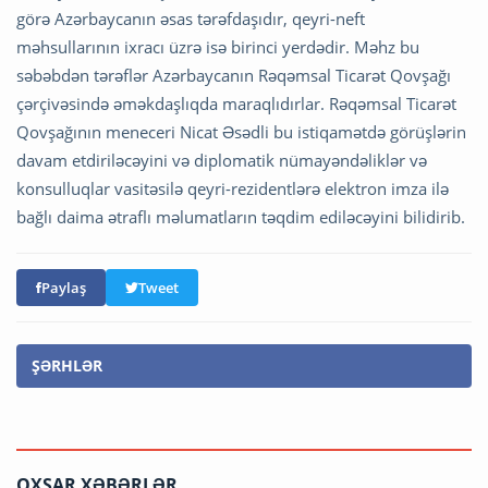
görə Azərbaycanın əsas tərəfdaşıdır, qeyri-neft
məhsullarının ixracı üzrə isə birinci yerdədir. Məhz bu
səbəbdən tərəflər Azərbaycanın Rəqəmsal Ticarət Qovşağı
çərçivəsində əməkdaşlıqda maraqlıdırlar. Rəqəmsal Ticarət
Qovşağının meneceri Nicat Əsədli bu istiqamətdə görüşlərin
davam etdiriləcəyini və diplomatik nümayəndəliklər və
konsulluqlar vasitəsilə qeyri-rezidentlərə elektron imza ilə
bağlı daima ətraflı məlumatların təqdim ediləcəyini bilidirib.
Paylaş
Tweet
ŞƏRHLƏR
OXŞAR XƏBƏRLƏR