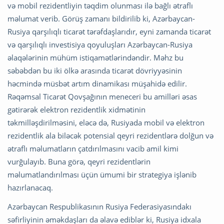
və mobil rezidentliyin təqdim olunması ilə bağlı ətraflı
məlumat verib. Görüş zamanı bildirilib ki, Azərbaycan-
Rusiya qarşılıqlı ticarət tərəfdaşlarıdır, eyni zamanda ticarət
və qarşılıqlı investisiya qoyuluşları Azərbaycan-Rusiya
əlaqələrinin mühüm istiqamətlərindəndir. Məhz bu
səbəbdən bu iki ölkə arasında ticarət dövriyyəsinin
həcmində müsbət artım dinamikası müşahidə edilir.
Rəqəmsal Ticarət Qovşağının meneceri bu amilləri əsas
gətirərək elektron rezidentlik xidmətinin
təkmilləşdirilməsini, eləcə də, Rusiyada mobil və elektron
rezidentlik ala biləcək potensial qeyri rezidentlərə dolğun və
ətraflı məlumatların çatdırılmasını vacib amil kimi
vurğulayıb. Buna görə, qeyri rezidentlərin
məlumatlandırılması üçün ümumi bir strategiya işlənib
hazırlanacaq.
Azərbaycan Respublikasının Rusiya Federasiyasındakı
səfirliyinin əməkdaşları da əlavə ediblər ki, Rusiya idxala