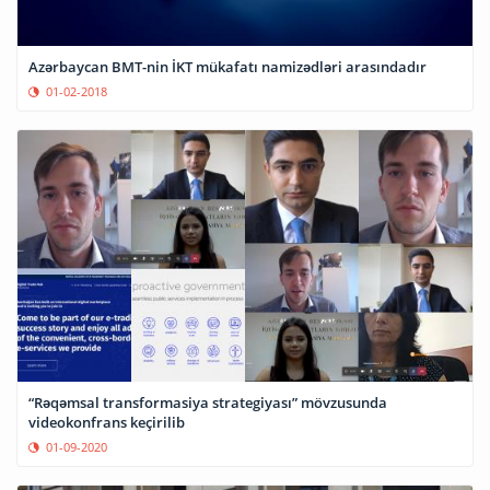
Azərbaycan BMT-nin İKT mükafatı namizədləri arasındadır
01-02-2018
“Rəqəmsal transformasiya strategiyası” mövzusunda
videokonfrans keçirilib
01-09-2020