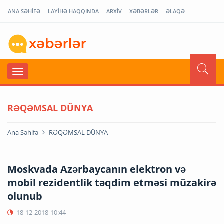
ANA SƏHİFƏ
LAYİHƏ HAQQINDA
ARXİV
XƏBƏRLƏR
ƏLAQƏ
RƏQƏMSAL DÜNYA
Ana Səhifə
RƏQƏMSAL DÜNYA
Moskvada Azərbaycanın elektron və
mobil rezidentlik təqdim etməsi müzakirə
olunub
18-12-2018
10:44