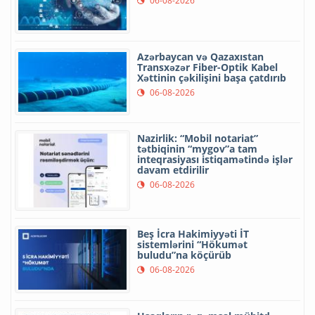
06-08-2026
Azərbaycan və Qazaxıstan
Transxəzər Fiber-Optik Kabel
Xəttinin çəkilişini başa çatdırıb
06-08-2026
Nazirlik: “Mobil notariat”
tətbiqinin “mygov”a tam
inteqrasiyası istiqamətində işlər
davam etdirilir
06-08-2026
Beş İcra Hakimiyyəti İT
sistemlərini “Hökumət
buludu”na köçürüb
06-08-2026