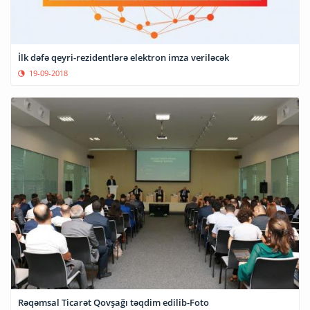
İlk dəfə qeyri-rezidentlərə elektron imza veriləcək
19-09-2018
Rəqəmsal Ticarət Qovşağı təqdim edilib-Foto