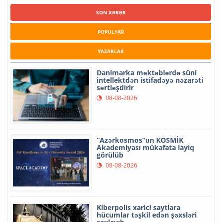
SON XƏBƏR
POPULYAR
YAZARLAR
Danimarka məktəblərdə süni
intellektdən istifadəyə nəzarəti
sərtləşdirir
08-08-2026
“Azərkosmos”un KOSMİK
Akademiyası mükafata layiq
görülüb
08-08-2026
Kiberpolis xarici saytlara
hücumlar təşkil edən şəxsləri