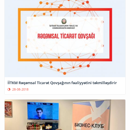
İİTKM Rəqəmsal Ticarət Qovşağının fəaliyyətini təkmilləşdirir
28-08-2018