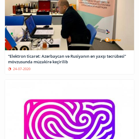
“Elektron ticarət: Azərbaycan və Rusiyanın ən yaxşı təcrübəsi”
mövzusunda müzakirə keçirilib
24-07-2020