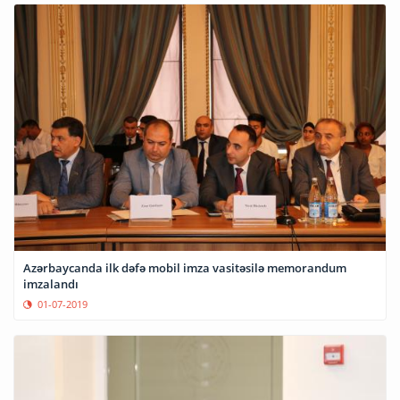
Azərbaycanda ilk dəfə mobil imza vasitəsilə memorandum
imzalandı
01-07-2019