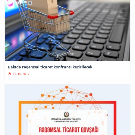
Bakıda rəqəmsal ticarət konfransı keçiriləcək
17-10-2017