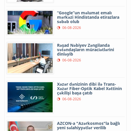
“Google”un məlumat emalı
mərkəzi Hindistanda etirazlara
səbəb olub
06-08-2026
Rəşad Nəbiyev Zəngilanda
vətəndaşların müraciətlərini
dinləyib
06-08-2026
Xəzər dənizinin dibi ilə Trans-
Xəzər Fiber-Optik Kabel Xəttinin
çəkilişi başa çatıb
06-08-2026
AZCON-a "Azərkosmos"la bağlı
yeni səlahiyyətlər verilib