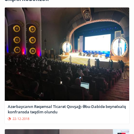
Azərbaycanın Rəqəmsal Ticarət Qovşağı Əbu-Dabidə beynəlxalq
konfransda təqdim olundu
22-12-2018