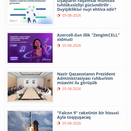
Uşaqların rəqəmsal mühitdə
təhlükəsizliyi gücləndirilir -
Dəyişikliklər nəyi ehtiva edir?
05-08-2026
Azercell-dən illik “ZengimCELL”
xidməti
05-08-2026
Nazir Qazaxıstanın Prezident
Administrasiyası rəhbərinin
müavini ilə görüşüb
05-08-2026
"Falcon 9" raketinin bir hissəsi
Ayla toqquşacaq
05-08-2026