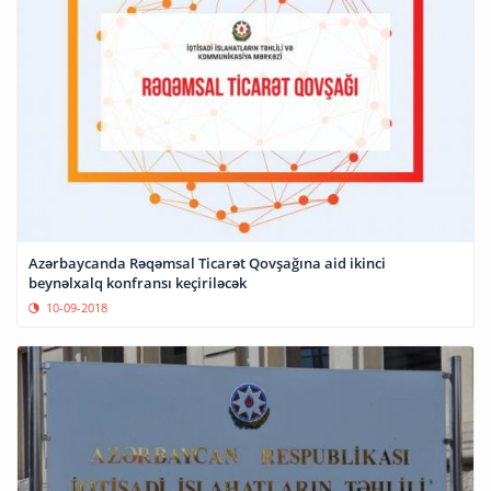
Azərbaycanda Rəqəmsal Ticarət Qovşağına aid ikinci
beynəlxalq konfransı keçiriləcək
10-09-2018