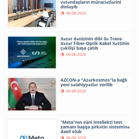
vətəndaşların müraciətlərini
dinləyib
06-08-2026
Xəzər dənizinin dibi ilə Trans-
Xəzər Fiber-Optik Kabel Xəttinin
çəkilişi başa çatıb
06-08-2026
AZCON-a "Azərkosmos"la bağlı
yeni səlahiyyətlər verilib
06-08-2026
“Meta”nın süni intellekti test
zamanı başqa şirkətin sisteminə
daxil olub
06-08-2026