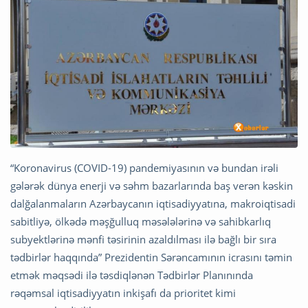
“Koronavirus (COVID-19) pandemiyasının və bundan irəli
gələrək dünya enerji və səhm bazarlarında baş verən kəskin
dalğalanmaların Azərbaycanın iqtisadiyyatına, makroiqtisadi
sabitliyə, ölkədə məşğulluq məsələlərinə və sahibkarlıq
subyektlərinə mənfi təsirinin azaldılması ilə bağlı bir sıra
tədbirlər haqqında” Prezidentin Sərəncamının icrasını təmin
etmək məqsədi ilə təsdiqlənən Tədbirlər Planınında
rəqəmsal iqtisadiyyatın inkişafı da prioritet kimi