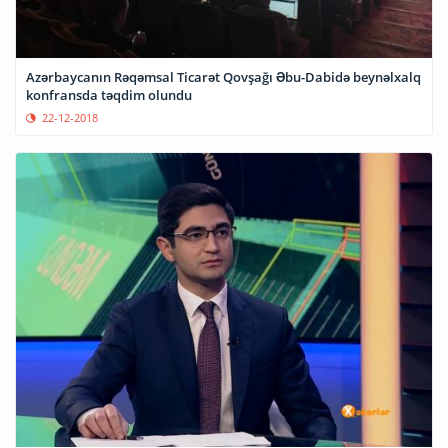
Azərbaycanın Rəqəmsal Ticarət Qovşağı Əbu-Dabidə beynəlxalq
konfransda təqdim olundu
22-12-2018