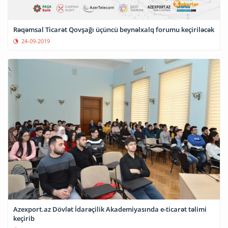
Rəqəmsal Ticarət Qovşağı üçüncü beynəlxalq forumu keçiriləcək
24-09-2019
Azexport.az Dövlət İdarəçilik Akademiyasında e-ticarət təlimi
keçirib