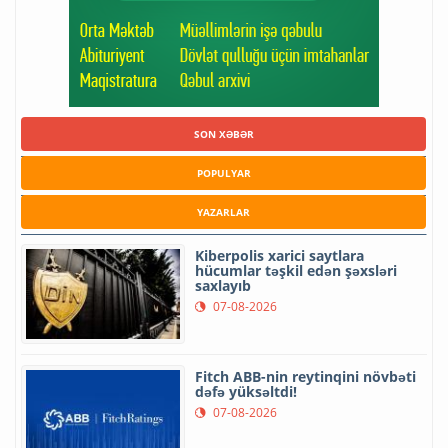
SON XƏBƏR
POPULYAR
YAZARLAR
Kiberpolis xarici saytlara
hücumlar təşkil edən şəxsləri
saxlayıb
07-08-2026
Fitch ABB-nin reytinqini növbəti
dəfə yüksəltdi!
07-08-2026