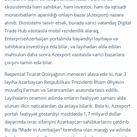
ekosistemdə həm sahibkar, həm investor, həm də iqtisadi
münasibətlərin aparıldığı onlayn bazar (Azexport) nəzərə
alınıb. Ekosistemi təsvir etsək, burada xarici vətəndaş Digital
Trade Hub vasitəsilə mobil rezidentlik alaraq,
EnterpriseAzerbaijan portalında bəyəndiyi layihəyə və
sahibkara investisiya edə bilər, və layihədən əldə edilən
məhsulun daha sonra Azexport vasitəsilə xarici bazarlara
çıxışını təmin edə bilər.
Rəqəmsal Ticarət Qovşağının meneceri əlavə edir ki, hər 3
layihə Azərbaycan Respublikası Prezidenti İlham Əliyevin
müvafiq Fərman və Sərəncamları əsasında təsis edilib.
Layihələrin önəmini əslində onların fəaliyyəti zamanı əldə
olunan ilkin nəticələrdən də anlaya bilərik. Belə ki, Azexport
portalı fəaliyyət göstərdiyi müddətdə 1,7 milyard dollar
dəyərində ixrac sifarişini Azərbaycan sahibkarlarını çatdırıb.
Bu da “Made in Azerbaijan” brendinə olan marağı və əslində