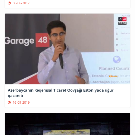
30-06-2017
Azərbaycanın Rəqəmsal Ticarət Qovşağı Estoniyada uğur
qazanıb
16-09-2019