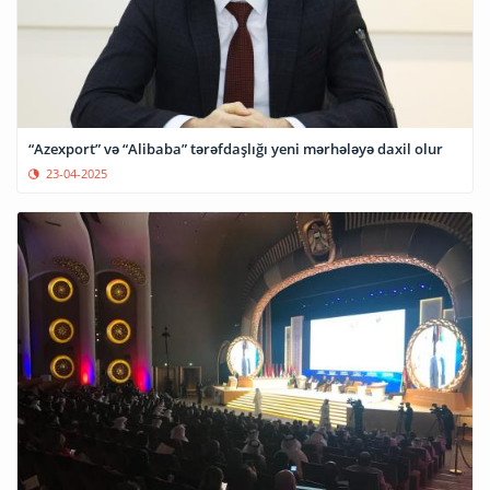
“Azexport” və “Alibaba” tərəfdaşlığı yeni mərhələyə daxil olur
23-04-2025