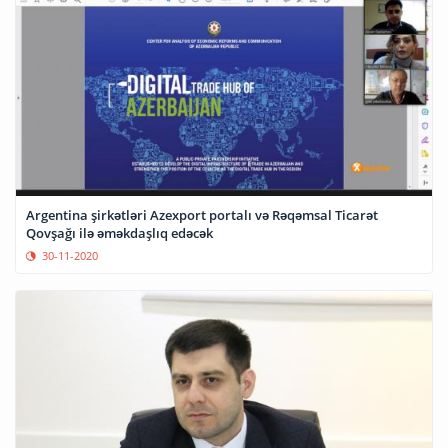
Argentina şirkətləri Azexport portalı və Rəqəmsal Ticarət
Qovşağı ilə əməkdaşlıq edəcək
30-11-2020