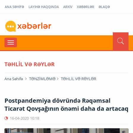
ANA SƏHİFƏ
LAYİHƏ HAQQINDA
ARXİV
XƏBƏRLƏR
ƏLAQƏ
TƏHLİL VƏ RƏYLƏR
Ana Səhifə
TƏNZİMLƏMƏ
TƏHLİL VƏ RƏYLƏR
Postpandemiya dövründə Rəqəmsal
Ticarət Qovşağının önəmi daha da artacaq
16-04-2020
10:18