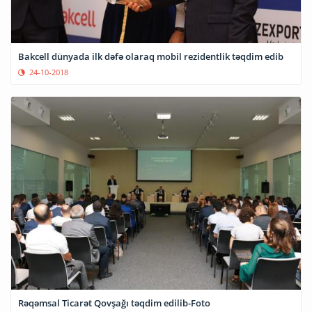
Bakcell dünyada ilk dəfə olaraq mobil rezidentlik təqdim edib
24-10-2018
Rəqəmsal Ticarət Qovşağı təqdim edilib-Foto