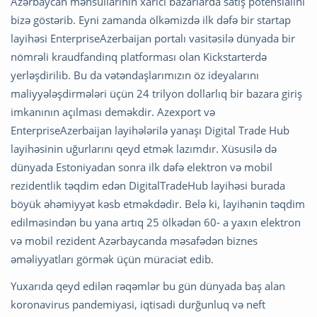
Azərbaycan məhsullarının xarici bazarlarda satış potensialını
bizə göstərib. Eyni zamanda ölkəmizdə ilk dəfə bir startap
layihəsi EnterpriseAzerbaijan portalı vasitəsilə dünyada bir
nömrəli kraudfandinq platforması olan Kickstarterdə
yerləşdirilib. Bu da vətəndaşlarımızın öz ideyalarını
maliyyələşdirmələri üçün 24 trilyon dollarlıq bir bazara giriş
imkanının açılması deməkdir. Azexport və
EnterpriseAzerbaijan layihələrilə yanaşı Digital Trade Hub
layihəsinin uğurlarını qeyd etmək lazımdır. Xüsusilə də
dünyada Estoniyadan sonra ilk dəfə elektron və mobil
rezidentlik təqdim edən DigitalTradeHub layihəsi burada
böyük əhəmiyyət kəsb etməkdədir. Belə ki, layihənin təqdim
edilməsindən bu yana artıq 25 ölkədən 60- a yaxın elektron
və mobil rezident Azərbaycanda məsafədən biznes
əməliyyatları görmək üçün müraciət edib.
Yuxarıda qeyd edilən rəqəmlər bu gün dünyada baş alan
koronavirus pandemiyasi, iqtisadi durğunluq və neft