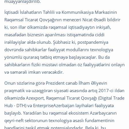
müəyyənləşdirilib.
İqtisadi İslahatların Təhlili və Kommunikasiya Mərkəzinin
Rəqəmsal Ticarət Qovşağının meneceri Nicat Əsədli bildirir
ki, son illər ölkəmizdə rəqəmsal iqtisadiyaytın inkişafı,
məsafədən biznesin aparılması istiqamətində ciddi
irəliləyişlər əldə olunub. Şübhəsiz ki, postpandemiya
dövründə sahibkarlar fəaliyyət modullarını texnologiya
yönümlü quraraq tətbiq etməyə başlayacaqlar. Bu da
sahibkarların fiziki müstəvi olmadan öz fəaliyyətlərini onlayn
və səmərəli imkan verəcəkdir.
Onun sözlərinə görə Prezident cənab İlham Əliyevin
praqmatik və uzaqgörən siyasəti əsasında artıq 2017-ci ildən
ölkəmizdə Azexport, Rəqəmsal Ticarət Qovşağı (Digital Trade
Hub - DTH) və EnterpriseAzerbaijan layihələri fəaliyyətə
başlayıb. Yaradılan bu rəqəmsal ekosistem Azərbaycanın
qeyri-neft sektorunun texnologiya əsaslı fundamentinin
bəndlərini təşkil etmək potensialındadır. Belə ki, bu