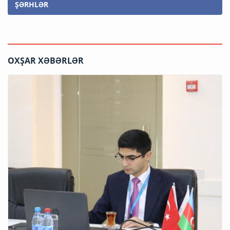
ŞƏRHLƏR
OXŞAR XƏBƏRLƏR