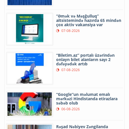
“Əmək və Məşğulluq”
altsistemində hazırda 65 mindən
çox aktiv vakansiya var
07-08-2026
“Biletim.az” portalı üzərindən
onlayn bilet alanların sayı 2
dəfəyədək artıb
07-08-2026
“Google”un məlumat emalı
mərkəzi Hindistanda etirazlara
səbəb olub
06-08-2026
Rəşad Nəbiyev Zəngilanda