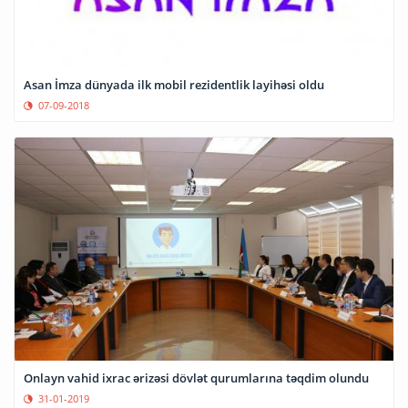
Asan İmza dünyada ilk mobil rezidentlik layihəsi oldu
07-09-2018
Onlayn vahid ixrac ərizəsi dövlət qurumlarına təqdim olundu
31-01-2019