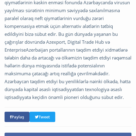
qiymətlərinin kəskin enməsi fonunda Azərbaycanda virusun
yayılması sürətinin minimum səviyyədə saxlanılmasına
paralel olaraq neft qiymətlərinin vurduğu zərəri
kompensasiya etmək üçün alternativ alətlərin tətbiq
edildiyini bizə sübut edir. Bu gün dünyada yaşanan bu
çağırışlar dövründə Azexport, Digital Trade Hub və
EnterpriseAzerbaijan portallarının təqdim etdiyi xidmətlərə
tələbin daha da artacağı və ölkəmizin təqdim etdiyi rəqəmsal
həllərin dünya miqyasında istifadə potensialının
maksimuma çatacağı artıq reallığa çevrilməkdədir.
Azərbaycan təqdim etdiyi bu yeniliklərlə nəinki ölkədə, hətta
dünyada kapital əsaslı iqtisadiyyatdan texnologiya əsaslı
iqtisadiyyata keçidin önəmli pioneri olduğunu sübut edir.
Paylaş
Tweet