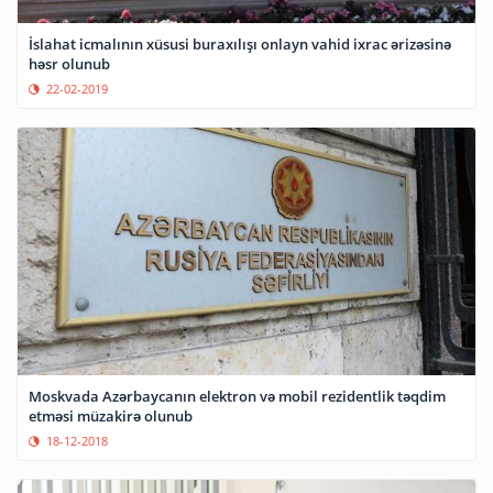
İslahat icmalının xüsusi buraxılışı onlayn vahid ixrac ərizəsinə
həsr olunub
22-02-2019
Moskvada Azərbaycanın elektron və mobil rezidentlik təqdim
etməsi müzakirə olunub
18-12-2018