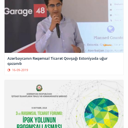
Azərbaycanın Rəqəmsal Ticarət Qovşağı Estoniyada uğur
qazanıb
16-09-2019