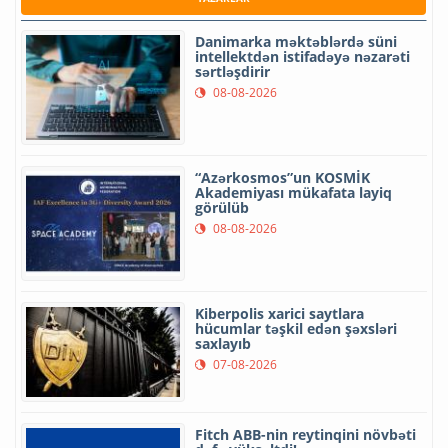
Danimarka məktəblərdə süni
intellektdən istifadəyə nəzarəti
sərtləşdirir
08-08-2026
“Azərkosmos”un KOSMİK
Akademiyası mükafata layiq
görülüb
08-08-2026
Kiberpolis xarici saytlara
hücumlar təşkil edən şəxsləri
saxlayıb
07-08-2026
Fitch ABB-nin reytinqini növbəti