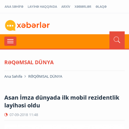
ANA SƏHİFƏ
LAYİHƏ HAQQINDA
ARXİV
XƏBƏRLƏR
ƏLAQƏ
RƏQƏMSAL DÜNYA
Ana Səhifə
RƏQƏMSAL DÜNYA
Asan İmza dünyada ilk mobil rezidentlik
layihəsi oldu
07-09-2018
11:48