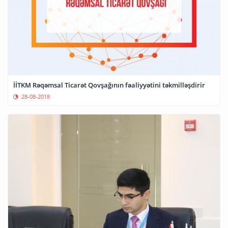
İİTKM Rəqəmsal Ticarət Qovşağının fəaliyyətini təkmilləşdirir
28-08-2018