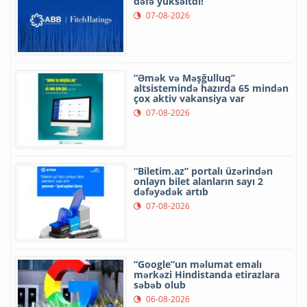
dəfə yüksəltdi!
07-08-2026
“Əmək və Məşğulluq”
altsistemində hazırda 65 mindən
çox aktiv vakansiya var
07-08-2026
“Biletim.az” portalı üzərindən
onlayn bilet alanların sayı 2
dəfəyədək artıb
07-08-2026
“Google”un məlumat emalı
mərkəzi Hindistanda etirazlara
səbəb olub
06-08-2026