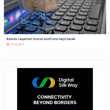
Bakıda rəqəmsal ticarət konfransı keçiriləcək
17-10-2017