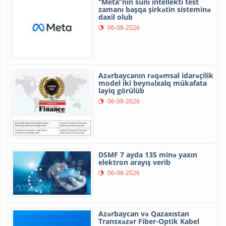
“Meta”nın süni intellekti test
zamanı başqa şirkətin sisteminə
daxil olub
06-08-2026
Azərbaycanın rəqəmsal idarəçilik
model iki beynəlxalq mükafata
layiq görülüb
06-08-2026
DSMF 7 ayda 135 minə yaxın
elektron arayış verib
06-08-2026
Azərbaycan və Qazaxıstan
Transxəzər Fiber-Optik Kabel