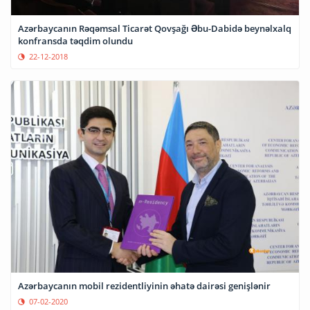
Azərbaycanın Rəqəmsal Ticarət Qovşağı Əbu-Dabidə beynəlxalq
konfransda təqdim olundu
22-12-2018
Azərbaycanın mobil rezidentliyinin əhatə dairəsi genişlənir
07-02-2020