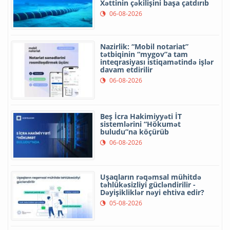
Xəttinin çəkilişini başa çatdırıb
06-08-2026
Nazirlik: “Mobil notariat”
tətbiqinin “mygov”a tam
inteqrasiyası istiqamətində işlər
davam etdirilir
06-08-2026
Beş İcra Hakimiyyəti İT
sistemlərini “Hökumət
buludu”na köçürüb
06-08-2026
Uşaqların rəqəmsal mühitdə
təhlükəsizliyi gücləndirilir -
Dəyişikliklər nəyi ehtiva edir?
05-08-2026