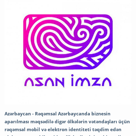
Azərbaycan - Rəqəmsal Azərbaycanda biznesin
aparılması məqsədilə digər ölkələrin vətəndaşları üçün
rəqəmsal mobil və elektron identiteti təqdim edən