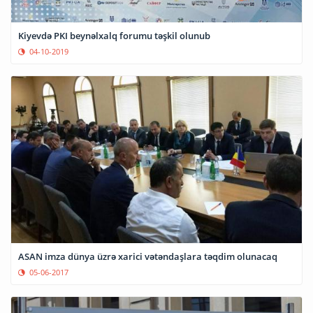
Kiyevdə PKI beynəlxalq forumu təşkil olunub
04-10-2019
ASAN imza dünya üzrə xarici vətəndaşlara təqdim olunacaq
05-06-2017