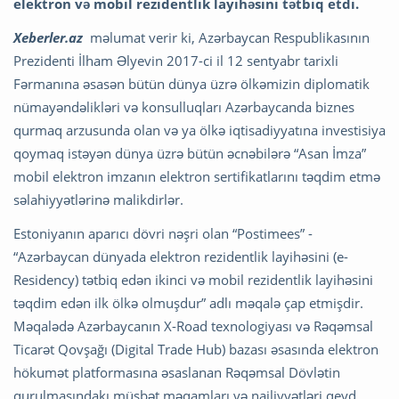
elektron və mobil rezidentlik layihəsini tətbiq etdi.
Xeberler.az
məlumat verir ki, Azərbaycan Respublikasının
Prezidenti İlham Əlyevin 2017-ci il 12 sentyabr tarixli
Fərmanına əsasən bütün dünya üzrə ölkəmizin diplomatik
nümayəndəlikləri və konsulluqları Azərbaycanda biznes
qurmaq arzusunda olan və ya ölkə iqtisadiyyatına investisiya
qoymaq istəyən dünya üzrə bütün əcnəbilərə “Asan İmza”
mobil elektron imzanın elektron sertifikatlarını təqdim etmə
səlahiyyətlərinə malikdirlər.
Estoniyanın aparıcı dövri nəşri olan “Postimees” -
“Azərbaycan dünyada elektron rezidentlik layihəsini (e-
Residency) tətbiq edən ikinci və mobil rezidentlik layihəsini
təqdim edən ilk ölkə olmuşdur” adlı məqalə çap etmişdir.
Məqalədə Azərbaycanın X-Road texnologiyası və Rəqəmsal
Ticarət Qovşağı (Digital Trade Hub) bazası əsasında elektron
hökumət platformasına əsaslanan Rəqəmsal Dövlətin
qurulmasındakı müsbət məqamları və nailiyyətləri qeyd