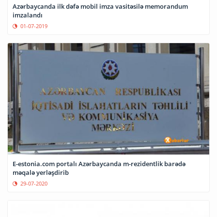
Azərbaycanda ilk dəfə mobil imza vasitəsilə memorandum
imzalandı
01-07-2019
E-estonia.com portalı Azərbaycanda m-rezidentlik barədə
məqalə yerləşdirib
29-07-2020