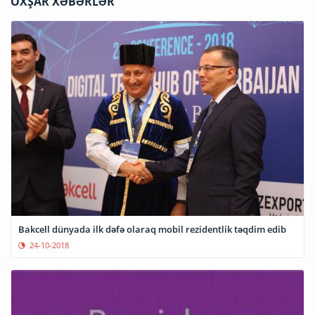
OXŞAR XƏBƏRLƏR
Bakcell dünyada ilk dəfə olaraq mobil rezidentlik təqdim edib
24-10-2018