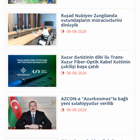
Rəşad Nəbiyev Zəngilanda
vətəndaşların müraciətlərini
dinləyib
06-08-2026
Xəzər dənizinin dibi ilə Trans-
Xəzər Fiber-Optik Kabel Xəttinin
çəkilişi başa çatıb
06-08-2026
AZCON-a "Azərkosmos"la bağlı
yeni səlahiyyətlər verilib
06-08-2026