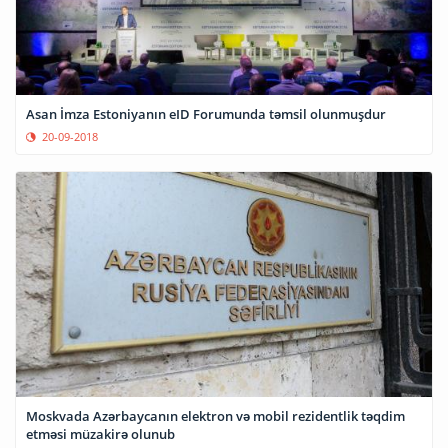
Asan İmza Estoniyanın eID Forumunda təmsil olunmuşdur
20-09-2018
Moskvada Azərbaycanın elektron və mobil rezidentlik təqdim
etməsi müzakirə olunub