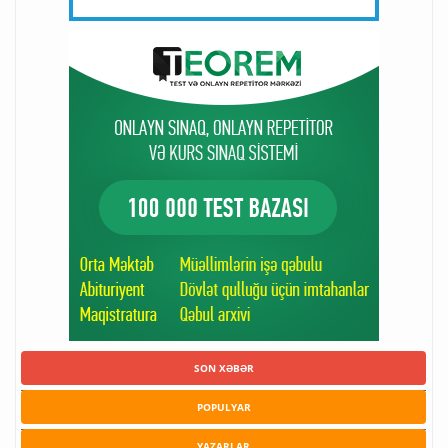
SON XƏBƏR
POPULYAR
YAZARLAR