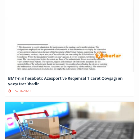
BMT-nin hesabatı: Azexport və Rəqəmsal Ticarət Qovşağı ən
yaxşı təcrübədir
15-10-2020