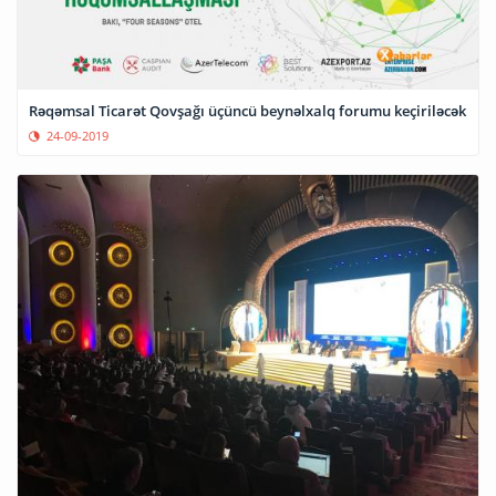
Rəqəmsal Ticarət Qovşağı üçüncü beynəlxalq forumu keçiriləcək
24-09-2019