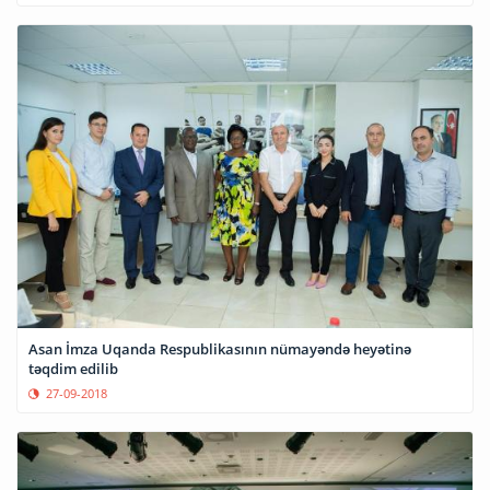
Аsan İmza Uqanda Respublikasının nümayəndə heyətinə
təqdim edilib
27-09-2018