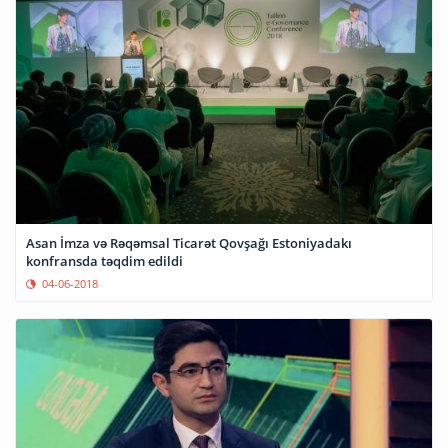
Asan İmza və Rəqəmsal Ticarət Qovşağı Estoniyadakı
konfransda təqdim edildi
04-06-2018