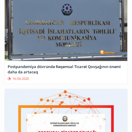
Postpandemiya dövründə Rəqəmsal Ticarət Qovşağının önəmi
daha da artacaq
16-04-2020