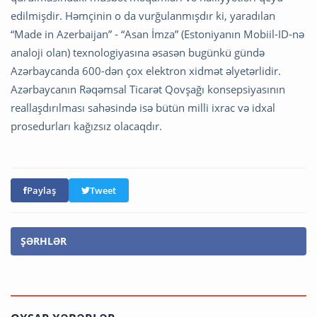
edilmişdir. Həmçinin o da vurğulanmışdır ki, yaradılan
“Made in Azerbaijan” - “Asan İmza” (Estoniyanın Mobiil-ID-nə
analoji olan) texnologiyasına əsasən bugünkü gündə
Azərbaycanda 600-dən çox elektron xidmət əlyetərlidir.
Azərbaycanın Rəqəmsal Ticarət Qovşağı konsepsiyasının
reallaşdırılması sahəsində isə bütün milli ixrac və idxal
prosedurları kağızsız olacaqdır.
Paylaş
Tweet
ŞƏRHLƏR