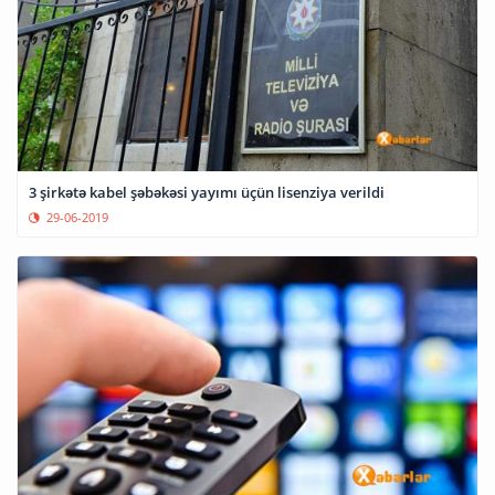
3 şirkətə kabel şəbəkəsi yayımı üçün lisenziya verildi
29-06-2019