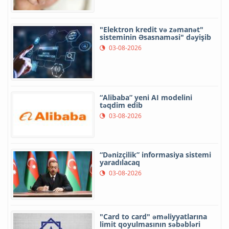
"Elektron kredit və zəmanət"
sisteminin Əsasnaməsi" dəyişib
03-08-2026
“Alibaba” yeni AI modelini
təqdim edib
03-08-2026
“Dənizçilik” informasiya sistemi
yaradılacaq
03-08-2026
"Card to card" əməliyyatlarına
limit qoyulmasının səbəbləri