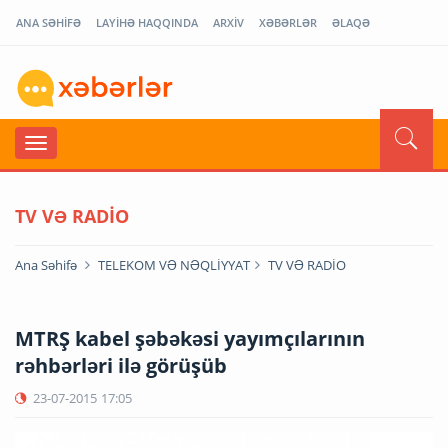
ANA SƏHİFƏ
LAYİHƏ HAQQINDA
ARXİV
XƏBƏRLƏR
ƏLAQƏ
TV VƏ RADİO
Ana Səhifə
TELEKOM VƏ NƏQLİYYAT
TV VƏ RADİO
MTRŞ kabel şəbəkəsi yayımçılarının
rəhbərləri ilə görüşüb
23-07-2015
17:05