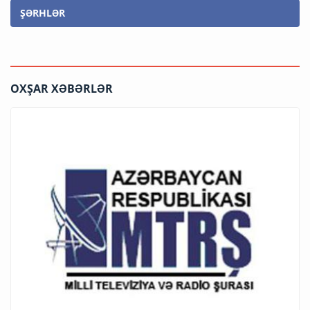
ŞƏRHLƏR
OXŞAR XƏBƏRLƏR