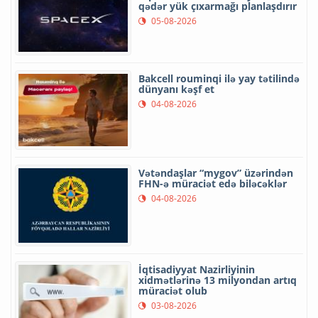
qədər yük çıxarmağı planlaşdırır
05-08-2026
Bakcell rouminqi ilə yay tətilində
dünyanı kəşf et
04-08-2026
Vətəndaşlar “mygov” üzərindən
FHN-ə müraciət edə biləcəklər
04-08-2026
İqtisadiyyat Nazirliyinin
xidmətlərinə 13 milyondan artıq
müraciət olub
03-08-2026