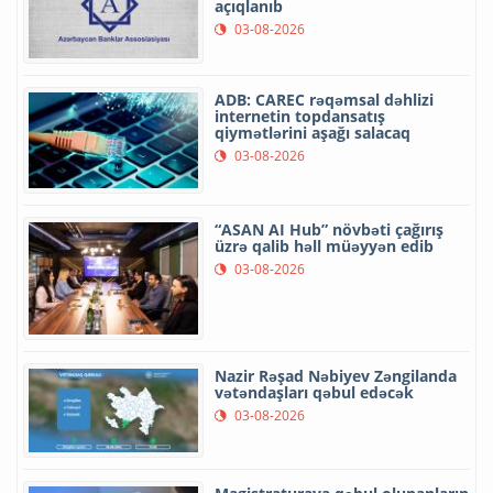
açıqlanıb
03-08-2026
ADB: CAREC rəqəmsal dəhlizi
internetin topdansatış
qiymətlərini aşağı salacaq
03-08-2026
“ASAN AI Hub” növbəti çağırış
üzrə qalib həll müəyyən edib
03-08-2026
Nazir Rəşad Nəbiyev Zəngilanda
vətəndaşları qəbul edəcək
03-08-2026