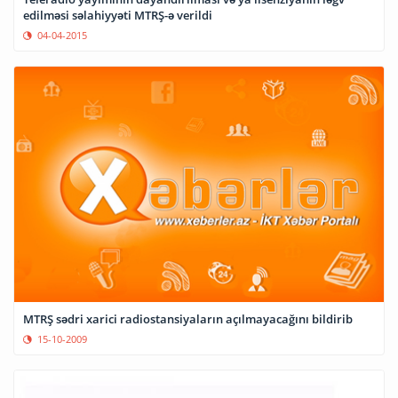
edilməsi səlahiyyəti MTRŞ-ə verildi
04-04-2015
MTRŞ sədri xarici radiostansiyaların açılmayacağını bildirib
15-10-2009