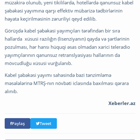
müzakirə olunub, yeni tikililərdə, hotellərdə qanunsuz kabel
şəbəkəsi yayımına qarşı effektiv mübarizə tədbirlərinin
həyata keçirilməsinin zəruriliyi qeyd edilib.
Görüşdə kabel şəbəkəsi yayımçıları tərəfindən bir sıra
hallarda xüsusi razılığın (lisenziyanın) qayda və şərtlərinin
pozulması, hər hansı hüquqi əsas olmadan xarici teleradio
yayımçılarının qanunsuz retranslyasiyası hallarının da
mövcudluğu xüsusi vurğulanıb.
Kabel şəbəkəsi yayımı sahəsində bəzi tənzimləmə
məsələlərinə MTRŞ-nın növbəti iclasında baxılması qərara
alınıb.
Xeberler.az
Paylaş
Tweet