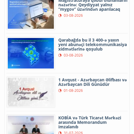
Magistraturaya qəbul olunanların
nəzərinə: Qeydiyyat yalnız
“mygov” üzərindən aparılacaq
03-08-2026
Qarabağda bu il 3 400-ə yaxın
yeni abunəçi telekommunikasiya
xidmətlərinə qoşulub
03-08-2026
1 Avqust - Azərbaycan Əlifbası və
Azərbaycan Dili Günüdür
01-08-2026
KOBİA və Türk Ticarət Mərkəzi
arasında Memorandum
imzalanıb
31-07-2026