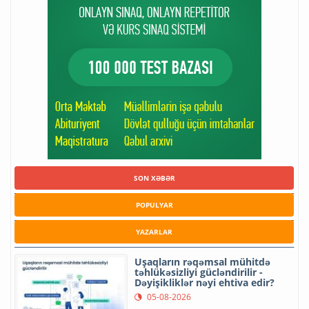
SON XƏBƏR
POPULYAR
YAZARLAR
Uşaqların rəqəmsal mühitdə
təhlükəsizliyi gücləndirilir -
Dəyişikliklər nəyi ehtiva edir?
05-08-2026