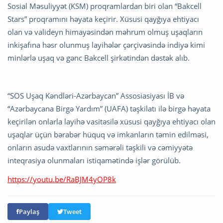
Sosial Məsuliyyət (KSM) proqramlardan biri olan “Bakcell
Stars” proqramını həyata keçirir. Xüsusi qayğıya ehtiyacı
olan və valideyn himayəsindən məhrum olmuş uşaqların
inkişafına həsr olunmuş layihələr çərçivəsində indiyə kimi
minlərlə uşaq və gənc Bakcell şirkətindən dəstək alıb.
“SOS Uşaq Kəndləri-Azərbaycan” Assosiasiyası İB və
“Azərbaycana Birgə Yardım” (UAFA) təşkilatı ilə birgə həyata
keçirilən onlarla layihə vasitəsilə xüsusi qayğıya ehtiyacı olan
uşaqlar üçün bərabər hüquq və imkanların təmin edilməsi,
onların asudə vaxtlarının səmərəli təşkili və cəmiyyətə
inteqrasiya olunmaları istiqamətində işlər görülüb.
https://youtu.be/RaBJM4yOP8k
Paylaş
Tweet