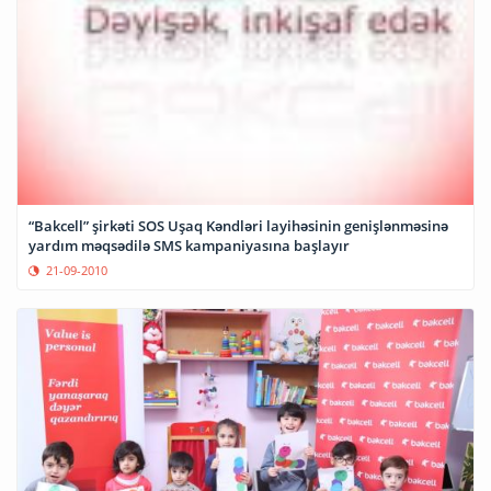
“Bakcell” şirkəti SOS Uşaq Kəndləri layihəsinin genişlənməsinə
yardım məqsədilə SMS kampaniyasına başlayır
21-09-2010