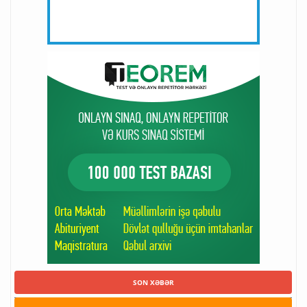
SON XƏBƏR