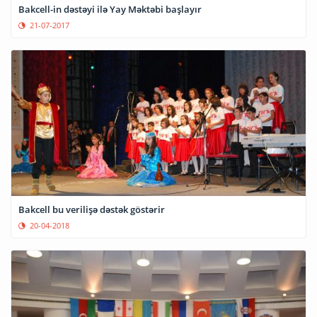
Bakcell-in dəstəyi ilə Yay Məktəbi başlayır
21-07-2017
Bakcell bu verilişə dəstək göstərir
20-04-2018