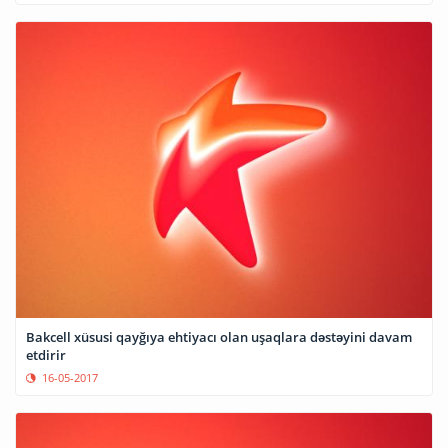
Bakcell xüsusi qayğıya ehtiyacı olan uşaqlara dəstəyini davam
etdirir
16-05-2017