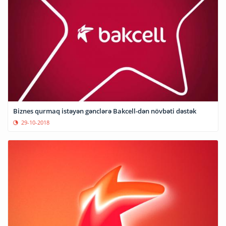
Biznes qurmaq istəyən gənclərə Bakcell-dən növbəti dəstək
29-10-2018