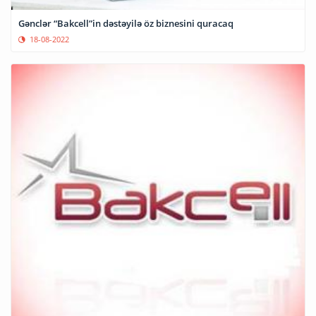
Gənclər “Bakcell”in dəstəyilə öz biznesini quracaq
18-08-2022