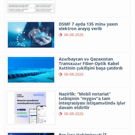
DSMF 7 ayda 135 minə yaxın
elektron arayış verib
06-08-2026
Azərbaycan və Qazaxıstan
Transxəzər Fiber-Optik Kabel
Xəttinin çəkilişini başa çatdırıb
06-08-2026
Nazirlik: “Mobil notariat”
tətbiqinin “mygov”a tam
inteqrasiyası istiqamətində işlər
davam etdirilir
06-08-2026
Beş İcra Hakimiyyəti İT