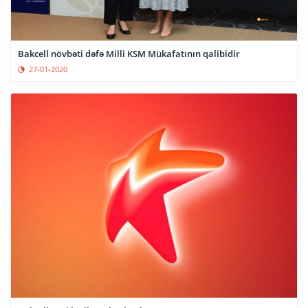
Bakcell növbəti dəfə Milli KSM Mükafatının qalibidir
27-01-2020