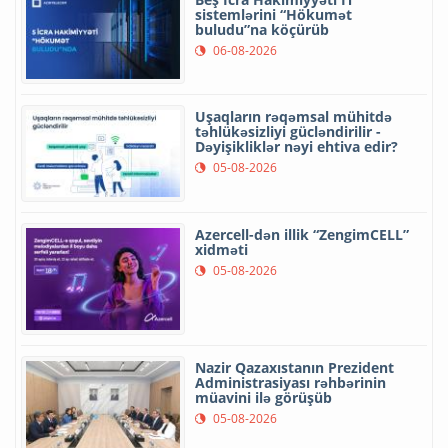
sistemlərini “Hökumət
buludu”na köçürüb
06-08-2026
Uşaqların rəqəmsal mühitdə
təhlükəsizliyi gücləndirilir -
Dəyişikliklər nəyi ehtiva edir?
05-08-2026
Azercell-dən illik “ZengimCELL”
xidməti
05-08-2026
Nazir Qazaxıstanın Prezident
Administrasiyası rəhbərinin
müavini ilə görüşüb
05-08-2026