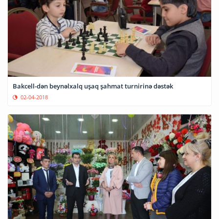
Bakcell-dən beynəlxalq uşaq şahmat turnirinə dəstək
02-04-2018