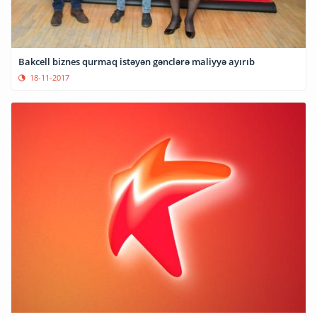
Bakcell biznes qurmaq istəyən gənclərə maliyyə ayırıb
18-11-2017