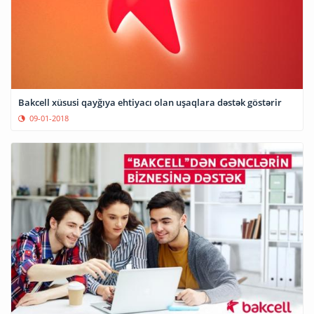
Bakcell xüsusi qayğıya ehtiyacı olan uşaqlara dəstək göstərir
09-01-2018