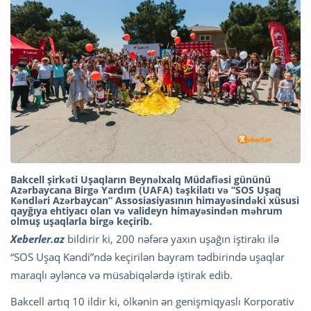
Bakcell şirkəti Uşaqların Beynəlxalq Müdafiəsi gününü
Azərbaycana Birgə Yardım (UAFA) təşkilatı və “SOS Uşaq
Kəndləri Azərbaycan” Assosiasiyasının himayəsindəki xüsusi
qayğıya ehtiyacı olan və valideyn himayəsindən məhrum
olmuş uşaqlarla birgə keçirib.
Xeberler.az
bildirir ki, 200 nəfərə yaxın uşağın iştirakı ilə
“SOS Uşaq Kəndi”ndə keçirilən bayram tədbirində uşaqlar
maraqlı əyləncə və müsabiqələrdə iştirak edib.
Bakcell artıq 10 ildir ki, ölkənin ən genişmiqyaslı Korporativ