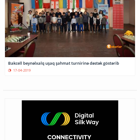
Bakcell beynəlxalq uşaq şahmat turnirinə dəstək göstərib
17-04-2019