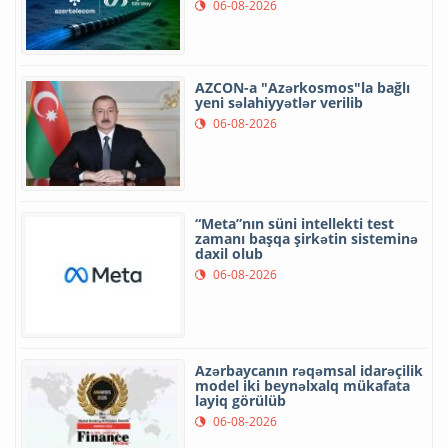
06-08-2026
AZCON-a "Azərkosmos"la bağlı
yeni səlahiyyətlər verilib
06-08-2026
“Meta”nın süni intellekti test
zamanı başqa şirkətin sisteminə
daxil olub
06-08-2026
Azərbaycanın rəqəmsal idarəçilik
model iki beynəlxalq mükafata
layiq görülüb
06-08-2026