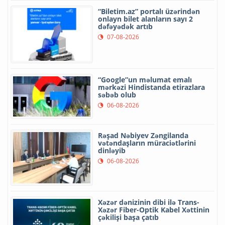
“Biletim.az” portalı üzərindən
onlayn bilet alanların sayı 2
dəfəyədək artıb
07-08-2026
“Google”un məlumat emalı
mərkəzi Hindistanda etirazlara
səbəb olub
06-08-2026
Rəşad Nəbiyev Zəngilanda
vətəndaşların müraciətlərini
dinləyib
06-08-2026
Xəzər dənizinin dibi ilə Trans-
Xəzər Fiber-Optik Kabel Xəttinin
çəkilişi başa çatıb