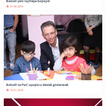
Bakcell yeni layihəyə başlayıb
01-06-2016
Bakcell və PwC uşaqlara dəstək göstərəcək
19-01-2018