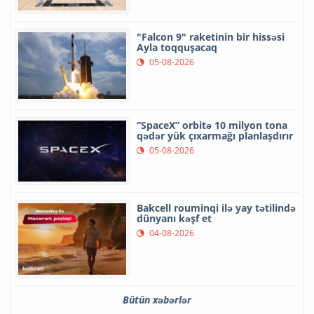
"Falcon 9" raketinin bir hissəsi
Ayla toqquşacaq
05-08-2026
“SpaceX” orbitə 10 milyon tona
qədər yük çıxarmağı planlaşdırır
05-08-2026
Bakcell rouminqi ilə yay tətilində
dünyanı kəşf et
04-08-2026
Bütün xəbərlər