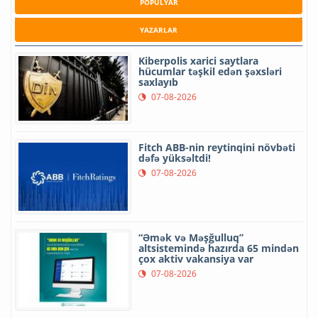
POPULYAR
YAZARLAR
Kiberpolis xarici saytlara
hücumlar təşkil edən şəxsləri
saxlayıb
07-08-2026
Fitch ABB-nin reytinqini növbəti
dəfə yüksəltdi!
07-08-2026
“Əmək və Məşğulluq”
altsistemində hazırda 65 mindən
çox aktiv vakansiya var
07-08-2026