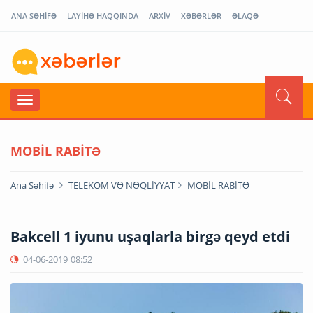
ANA SƏHİFƏ
LAYİHƏ HAQQINDA
ARXİV
XƏBƏRLƏR
ƏLAQƏ
MOBİL RABİTƏ
Ana Səhifə
TELEKOM VƏ NƏQLİYYAT
MOBİL RABİTƏ
Bakcell 1 iyunu uşaqlarla birgə qeyd etdi
04-06-2019
08:52