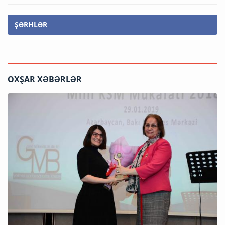
ŞƏRHLƏR
OXŞAR XƏBƏRLƏR