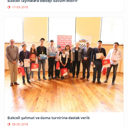
Bakcell layihələrə dəstəyi davam etdirir
17-03-2018
Bakcell şahmat və dama turnirinə dəstək verib
08-05-2018