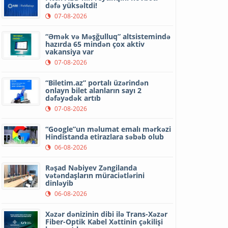
dəfə yüksəltdi!
07-08-2026
“Əmək və Məşğulluq” altsistemində
hazırda 65 mindən çox aktiv
vakansiya var
07-08-2026
“Biletim.az” portalı üzərindən
onlayn bilet alanların sayı 2
dəfəyədək artıb
07-08-2026
“Google”un məlumat emalı mərkəzi
Hindistanda etirazlara səbəb olub
06-08-2026
Rəşad Nəbiyev Zəngilanda
vətəndaşların müraciətlərini
dinləyib
06-08-2026
Xəzər dənizinin dibi ilə Trans-Xəzər
Fiber-Optik Kabel Xəttinin çəkilişi