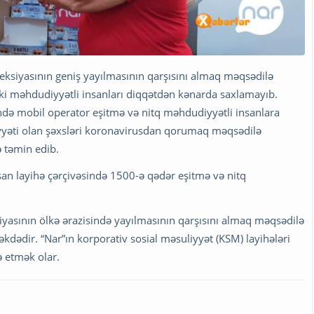
feksiyasının geniş yayılmasının qarşısını almaq məqsədilə
ziki məhdudiyyətli insanları diqqətdən kənarda saxlamayıb.
ində mobil operator eşitmə və nitq məhdudiyyətli insanlara
uyyəti olan şəxsləri koronavirusdan qorumaq məqsədilə
ə təmin edib.
laşan layihə çərçivəsində 1500-ə qədər eşitmə və nitq
iyasının ölkə ərazisində yayılmasının qarşısını almaq məqsədilə
əkdədir. “Nar”ın korporativ sosial məsuliyyət (KSM) layihələri
 etmək olar.