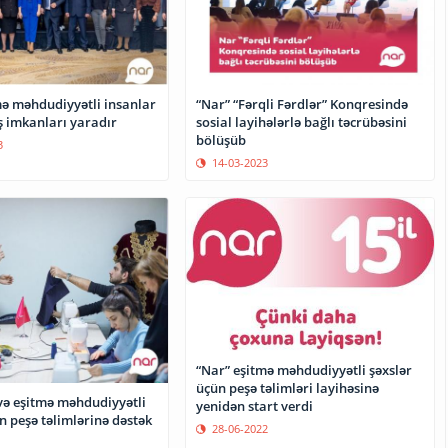
mə məhdudiyyətli insanlar
“Nar” “Fərqli Fərdlər” Konqresində
ş imkanları yaradır
sosial layihələrlə bağlı təcrübəsini
bölüşüb
3
14-03-2023
“Nar” eşitmə məhdudiyyətli şəxslər
üçün peşə təlimləri layihəsinə
 və eşitmə məhdudiyyətli
yenidən start verdi
n peşə təlimlərinə dəstək
28-06-2022