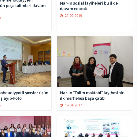
Nar-ın sosial layihələri bu il də
çün peşə təlimləri davam
davam edəcək
21-02-2019
9
məhdudiyyətli şəxslər üçün
Nar-ın “Təlim məktəbi” layihəsinin
aşlayıb-Foto
ilk mərhələsi başa çatıb
6
19-01-2017