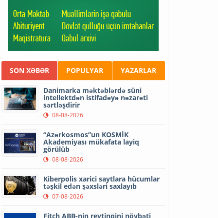
SON XƏBƏR
POPULYAR
YAZARLAR
Danimarka məktəblərdə süni
intellektdən istifadəyə nəzarəti
sərtləşdirir
08-08-2026
“Azərkosmos”un KOSMİK
Akademiyası mükafata layiq
görülüb
08-08-2026
Kiberpolis xarici saytlara hücumlar
təşkil edən şəxsləri saxlayıb
07-08-2026
Fitch ABB-nin reytinqini növbəti