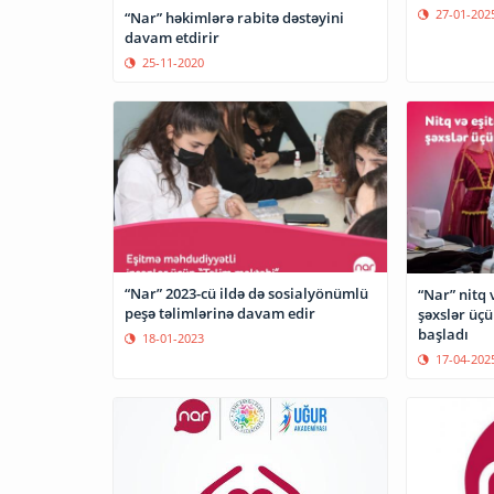
27-01-202
“Nar” həkimlərə rabitə dəstəyini
davam etdirir
25-11-2020
“Nar” 2023-cü ildə də sosialyönümlü
“Nar” nitq
peşə təlimlərinə davam edir
şəxslər üçü
başladı
18-01-2023
17-04-202