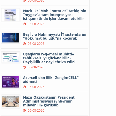
06-08-2026
Nazirlik: “Mobil notariat” tətbiqinin
“mygov”a tam inteqrasiyası
istiqamətində işlər davam etdirilir
06-08-2026
Beş İcra Hakimiyyəti İT sistemlərini
“Hökumət buludu”na köçürüb
06-08-2026
Uşaqların rəqəmsal mühitdə
təhlükəsizliyi gücləndirilir -
Dəyişikliklər nəyi ehtiva edir?
05-08-2026
Azercell-dən illik “ZengimCELL”
xidməti
05-08-2026
Nazir Qazaxıstanın Prezident
Administrasiyası rəhbərinin
müavini ilə görüşüb
05-08-2026