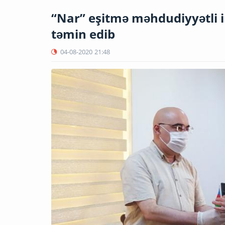
“Nar” eşitmə məhdudiyyətli in
təmin edib
04-08-2020
21:48