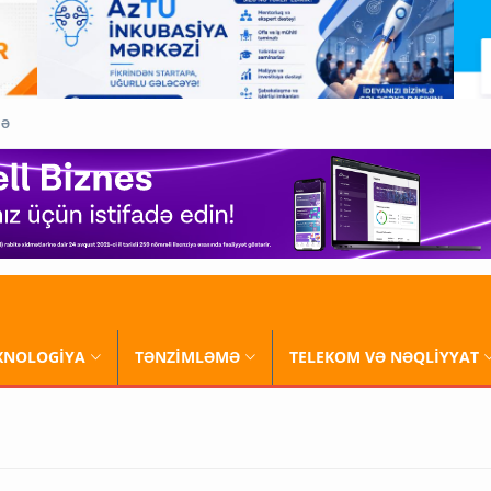
QƏ
XNOLOGİYA
TƏNZİMLƏMƏ
TELEKOM VƏ NƏQLİYYAT