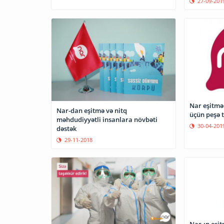
27-09-201
Nar eşitmə
Nar-dan eşitmə və nitq
üçün peşə t
məhdudiyyətli insanlara növbəti
30-04-201
dəstək
29-11-2018
Nar-ın eşi