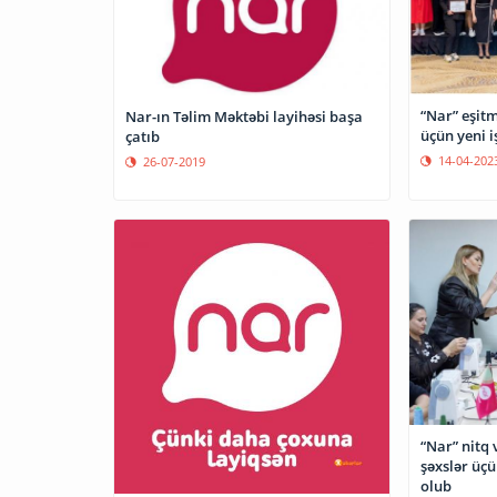
“Nar” eşit
Nar-ın Təlim Məktəbi layihəsi başa
üçün yeni i
çatıb
14-04-202
26-07-2019
“Nar” nitq
şəxslər üçü
olub