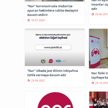
insanlar ü
“Nar” koronavirusla mübarizə
edir
aparan həkimlərə rabitə dəstəyini
25-06-201
davam etdirir
18-07-2020
“Nar” ölkədə jest dilinin inkişafına
Nar fiziki 
töhfə verməyə davam edir
layihəyə b
23-09-2022
24-10-201