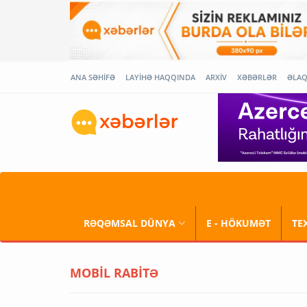
ANA SƏHİFƏ
LAYİHƏ HAQQINDA
ARXİV
XƏBƏRLƏR
ƏLA
RƏQƏMSAL DÜNYA
E - HÖKUMƏT
TE
MOBİL RABİTƏ