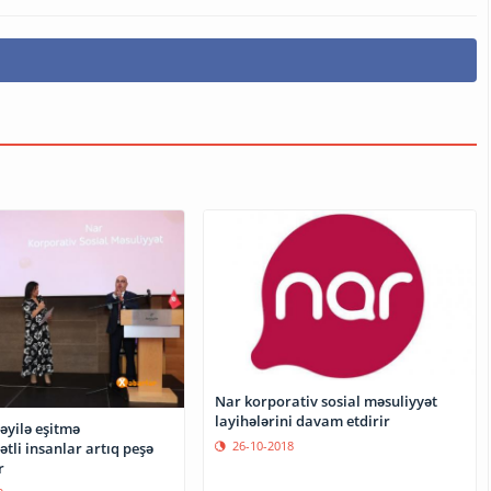
Nar korporativ sosial məsuliyyət
layihələrini davam etdirir
əyilə eşitmə
26-10-2018
tli insanlar artıq peşə
r