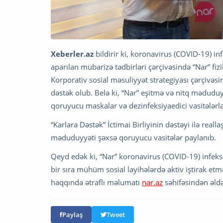
Xeberler.az
bildirir ki, koronavirus (COVID-19) in
aparılan mübarizə tədbirləri çərçivəsində “Nar” fi
Korporativ sosial məsuliyyət strategiyası çərçivəs
dəstək olub. Belə ki, “Nar” eşitmə və nitq mədud
qoruyucu maskalar və dezinfeksiyaedici vasitələrl
“Karlara Dəstək” İctimai Birliyinin dəstəyi ilə real
məduduyyəti şəxsə qoruyucu vasitələr paylanıb.
Qeyd edək ki, “Nar” koronavirus (COVID-19) infeks
bir sıra mühüm sosial layihələrdə aktiv iştirak etm
haqqında ətraflı məlumatı
nar.az
səhifəsindən əldə
Paylaş
Tweet