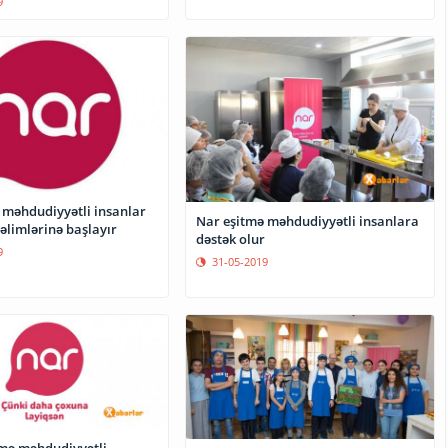
9
 məhdudiyyətli insanlar
Nar eşitmə məhdudiyyətli insanlara
əlimlərinə başlayır
dəstək olur
9
31-05-2019
tmə məhdudiyyətli