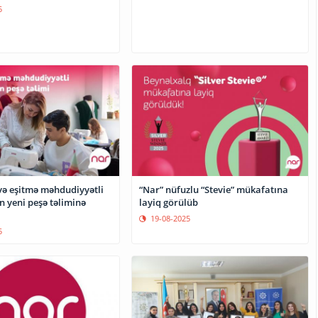
5
 və eşitmə məhdudiyyətli
“Nar” nüfuzlu “Stevie” mükafatına
n yeni peşə təliminə
layiq görülüb
19-08-2025
5