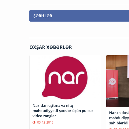
ŞƏRHLƏR
OXŞAR XƏBƏRLƏR
Nar-dan eşitmə və nitq
məhdudiyyətli şəxslər üçün pulsuz
Nar-ın dəst
video zənglər
məhdudiyyə
03-12-2018
sahibləridi