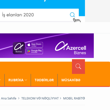
RUBRİKA
TƏDBİRLƏR
MÜSAHİBƏ
Ana Səhifə
TELEKOM VƏ NƏQLİYYAT
MOBİL RABİTƏ