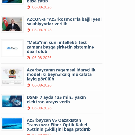
başa çatıb
06-08-2026
AZCON-a "Azərkosmos"la bağlı yeni
səlahiyyətlər verilib
06-08-2026
“Meta”nın süni intellekti test
zamanı başqa şirkətin sisteminə
daxil olub
06-08-2026
Azərbaycanın rəqəmsal idarəçilik
model iki beynəlxalq mükafata
layiq görülüb
06-08-2026
DSMF 7 ayda 135 minə yaxın
elektron arayış verib
06-08-2026
Azərbaycan və Qazaxıstan
Transxəzər Fiber-Optik Kabel
Xəttinin çəkilişini başa çatdırıb