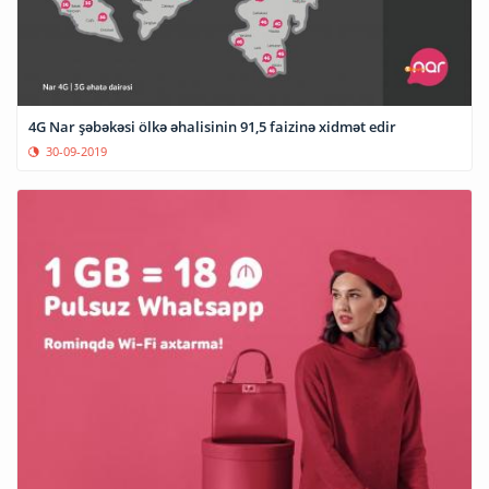
4G Nar şəbəkəsi ölkə əhalisinin 91,5 faizinə xidmət edir
30-09-2019