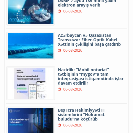
DSMF 7 ayda 135 minə yaxın
elektron arayış verib
06-08-2026
Azərbaycan və Qazaxıstan
Transxəzər Fiber-Optik Kabel
Xəttinin çəkilişini başa çatdırıb
06-08-2026
Nazirlik: “Mobil notariat”
tətbiqinin “mygov”a tam
inteqrasiyası istiqamətində işlər
davam etdirilir
06-08-2026
Beş İcra Hakimiyyəti İT
sistemlərini “Hökumət
buludu”na köçürüb
06-08-2026