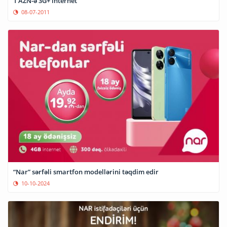
1 AZN-ə 3G+ internet
08-07-2011
“Nar” sərfəli smartfon modellərini təqdim edir
10-10-2024