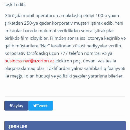
təşkil edib.
Görüşdə mobil operatorun əməkdaşlıq etdiyi 100-ə yaxın
şirkətdən 250-yə qədər korporativ müştəri iştirak edib. Yeni
imkanlar barədə məlumat verildikdən sonra iştirakçılar
birlikdə film izləyiblər. Filmdən sonra isə lotoreya keçirilib və
qalib müştərilərə “Nar” tərəfindən xüsusi hədiyyələr verilib.
Korporativ tərəfdaşlıq üçün 777 telefon nömrəsi və ya
business-nar@azerfon.az
elektron poçt ünvanı vasitəsilə
əlaqə saxlamaq olar. Təkliflərdən yalnız sahibkarlıq fəaliyyəti
ilə məşğul olan hüquqi və ya fiziki şəxslər yararlana bilərlər.
Paylaş
Tweet
ŞƏRHLƏR