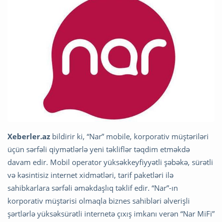
Xeberler.az
bildirir ki, “Nar” mobile, korporativ müştəriləri
üçün sərfəli qiymətlərlə yeni təkliflər təqdim etməkdə
davam edir. Mobil operator yüksəkkeyfiyyətli şəbəkə, sürətli
və kəsintisiz internet xidmətləri, tarif paketləri ilə
sahibkarlara sərfəli əməkdaşlıq təklif edir. “Nar”-ın
korporativ müştərisi olmaqla biznes sahibləri əlverişli
şərtlərlə yüksəksürətli internetə çıxış imkanı verən “Nar MiFi”