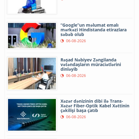
“Google”un məlumat emalı
mərkəzi Hindistanda etirazlara
səbəb olub
06-08-2026
Rəşad Nəbiyev Zəngilanda
vətəndaşların müraciətlərini
dinləyib
06-08-2026
Xəzər dənizinin dibi ilə Trans-
Xəzər Fiber-Optik Kabel Xəttinin
çəkilişi başa çatıb
06-08-2026