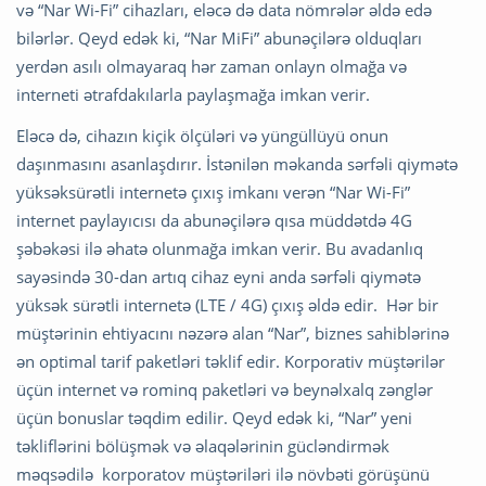
və “Nar Wi-Fi” cihazları, eləcə də data nömrələr əldə edə
bilərlər. Qeyd edək ki, “Nar MiFi” abunəçilərə olduqları
yerdən asılı olmayaraq hər zaman onlayn olmağa və
interneti ətrafdakılarla paylaşmağa imkan verir.
Eləcə də, cihazın kiçik ölçüləri və yüngüllüyü onun
daşınmasını asanlaşdırır. İstənilən məkanda sərfəli qiymətə
yüksəksürətli internetə çıxış imkanı verən “Nar Wi-Fi”
internet paylayıcısı da abunəçilərə qısa müddətdə 4G
şəbəkəsi ilə əhatə olunmağa imkan verir. Bu avadanlıq
sayəsində 30-dan artıq cihaz eyni anda sərfəli qiymətə
yüksək sürətli internetə (LTE / 4G) çıxış əldə edir. Hər bir
müştərinin ehtiyacını nəzərə alan “Nar”, biznes sahiblərinə
ən optimal tarif paketləri təklif edir. Korporativ müştərilər
üçün internet və rominq paketləri və beynəlxalq zənglər
üçün bonuslar təqdim edilir. Qeyd edək ki, “Nar” yeni
təkliflərini bölüşmək və əlaqələrinin gücləndirmək
məqsədilə korporatov müştəriləri ilə növbəti görüşünü