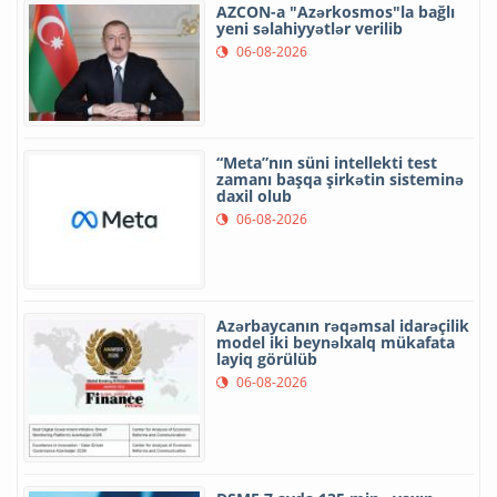
AZCON-a "Azərkosmos"la bağlı
yeni səlahiyyətlər verilib
06-08-2026
“Meta”nın süni intellekti test
zamanı başqa şirkətin sisteminə
daxil olub
06-08-2026
Azərbaycanın rəqəmsal idarəçilik
model iki beynəlxalq mükafata
layiq görülüb
06-08-2026