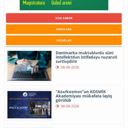
SON XƏBƏR
POPULYAR
YAZARLAR
Danimarka məktəblərdə süni
intellektdən istifadəyə nəzarəti
sərtləşdirir
08-08-2026
“Azərkosmos”un KOSMİK
Akademiyası mükafata layiq
görülüb
08-08-2026