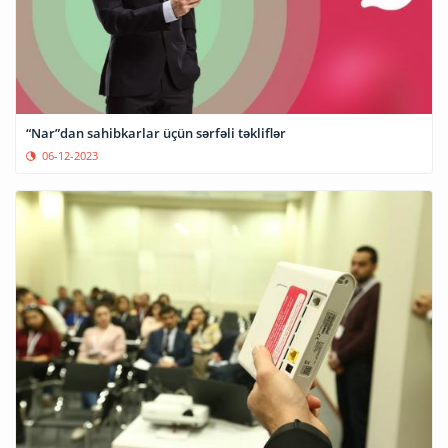
“Nar”dan sahibkarlar üçün sərfəli təkliflər
06-12-2023