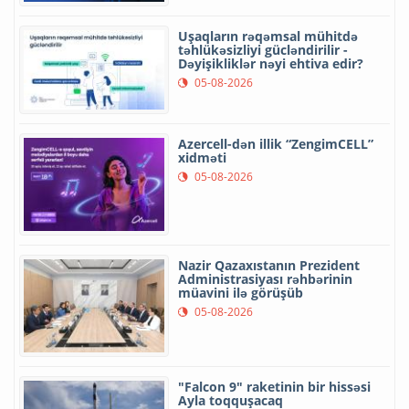
Uşaqların rəqəmsal mühitdə
təhlükəsizliyi gücləndirilir -
Dəyişikliklər nəyi ehtiva edir?
05-08-2026
Azercell-dən illik “ZengimCELL”
xidməti
05-08-2026
Nazir Qazaxıstanın Prezident
Administrasiyası rəhbərinin
müavini ilə görüşüb
05-08-2026
"Falcon 9" raketinin bir hissəsi
Ayla toqquşacaq