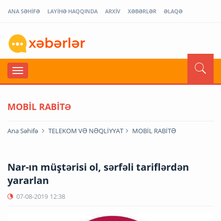
ANA SƏHİFƏ
LAYİHƏ HAQQINDA
ARXİV
XƏBƏRLƏR
ƏLAQƏ
MOBİL RABİTƏ
Ana Səhifə
TELEKOM VƏ NƏQLİYYAT
MOBİL RABİTƏ
Nar-ın müştərisi ol, sərfəli tariflərdən
yararlan
07-08-2019
12:38