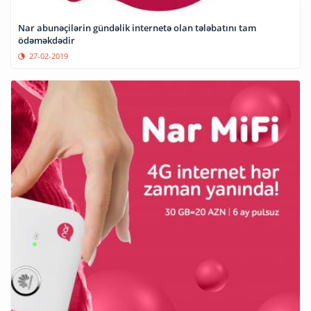
Nar abunəçilərin gündəlik internetə olan tələbatını tam
ödəməkdədir
27-02-2019