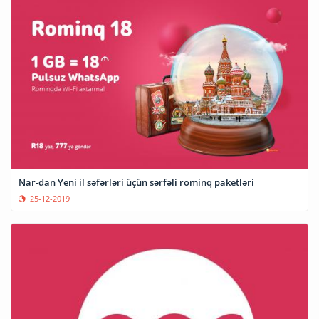
Nar-dan Yeni il səfərləri üçün sərfəli rominq paketləri
25-12-2019