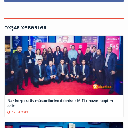
OXŞAR XƏBƏRLƏR
Nar korporativ müştərilərinə ödənişsiz MiFi cihazını təqdim
edir
19-04-2019