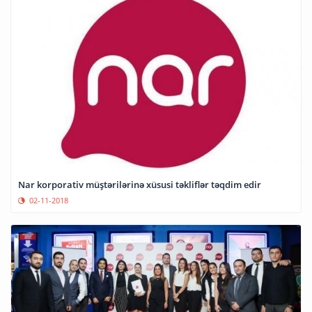
Nar korporativ müştərilərinə xüsusi təkliflər təqdim edir
02-11-2018