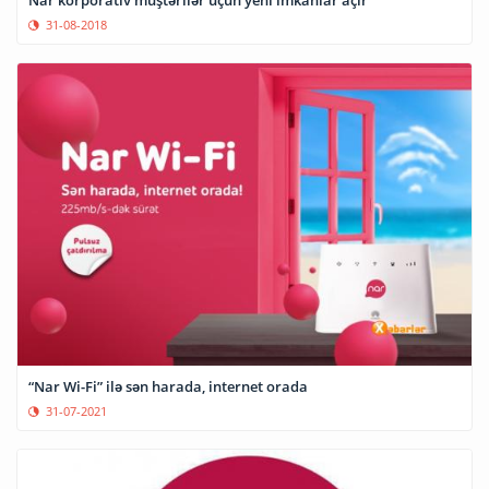
Nar korporativ müştərilər üçün yeni imkanlar açır
31-08-2018
“Nar Wi-Fi” ilə sən harada, internet orada
31-07-2021