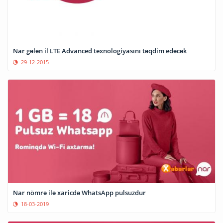
Nar gələn il LTE Advanced texnologiyasını təqdim edəcək
29-12-2015
Nar nömrə ilə xaricdə WhatsApp pulsuzdur
18-03-2019