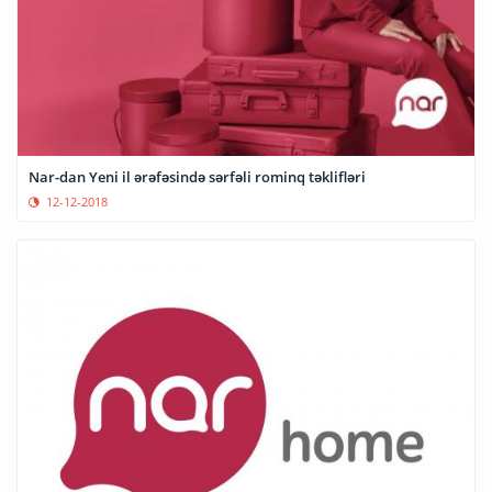
Nar-dan Yeni il ərəfəsində sərfəli rominq təklifləri
12-12-2018