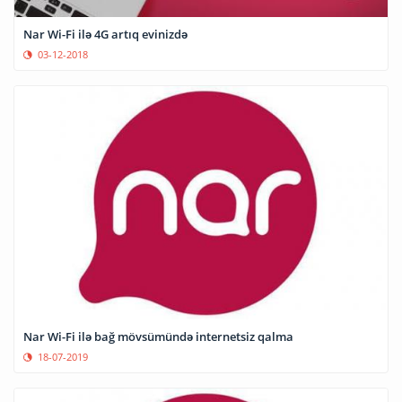
Nar Wi-Fi ilə 4G artıq evinizdə
03-12-2018
Nar Wi-Fi ilə bağ mövsümündə internetsiz qalma
18-07-2019