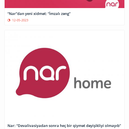
“Nar”dan yeni xidmət: “İmzalı zəng”
12-05-2023
Nar: “Devalivasiyadan sonra heç bir qiymət dəyişikliyi olmayıb”