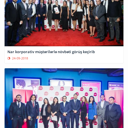
Nar korporativ müştərilərlə növbəti görüş keçirib
24-09-2018