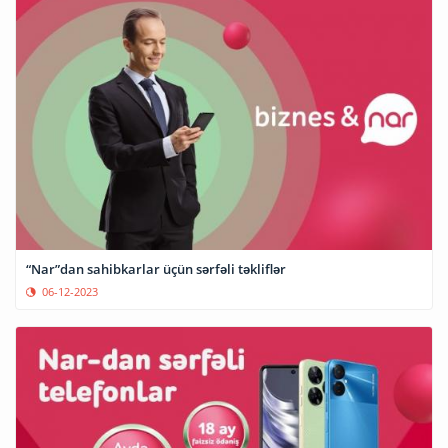
“Nar”dan sahibkarlar üçün sərfəli təkliflər
06-12-2023