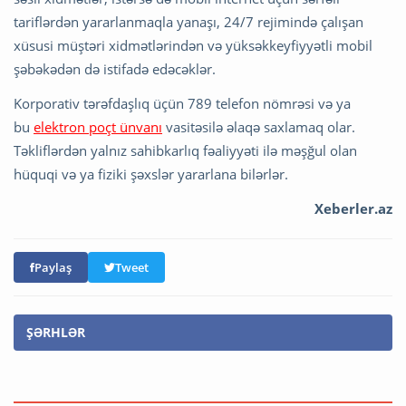
tariflərdən yararlanmaqla yanaşı, 24/7 rejimində çalışan
xüsusi müştəri xidmətlərindən və yüksəkkeyfiyyətli mobil
şəbəkədən də istifadə edəcəklər.
Korporativ tərəfdaşlıq üçün 789 telefon nömrəsi və ya
bu
elektron poçt ünvanı
vasitəsilə əlaqə saxlamaq olar.
Təkliflərdən yalnız sahibkarlıq fəaliyyəti ilə məşğul olan
hüquqi və ya fiziki şəxslər yararlana bilərlər.
Xeberler.az
Paylaş
Tweet
ŞƏRHLƏR