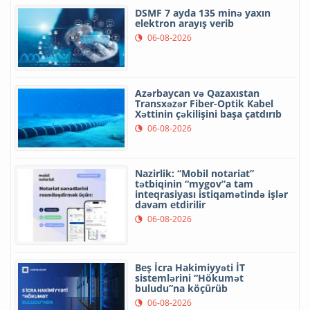
DSMF 7 ayda 135 minə yaxın
elektron arayış verib
06-08-2026
Azərbaycan və Qazaxıstan
Transxəzər Fiber-Optik Kabel
Xəttinin çəkilişini başa çatdırıb
06-08-2026
Nazirlik: “Mobil notariat”
tətbiqinin “mygov”a tam
inteqrasiyası istiqamətində işlər
davam etdirilir
06-08-2026
Beş İcra Hakimiyyəti İT
sistemlərini “Hökumət
buludu”na köçürüb
06-08-2026