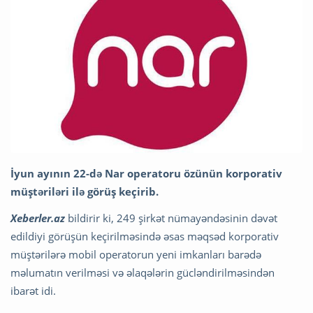
İyun ayının 22-də Nar operatoru özünün korporativ
müştəriləri ilə görüş keçirib.
Xeberler.az
bildirir ki, 249 şirkət nümayəndəsinin dəvət
edildiyi görüşün keçirilməsində əsas məqsəd korporativ
müştərilərə mobil operatorun yeni imkanları barədə
məlumatın verilməsi və əlaqələrin gücləndirilməsindən
ibarət idi.