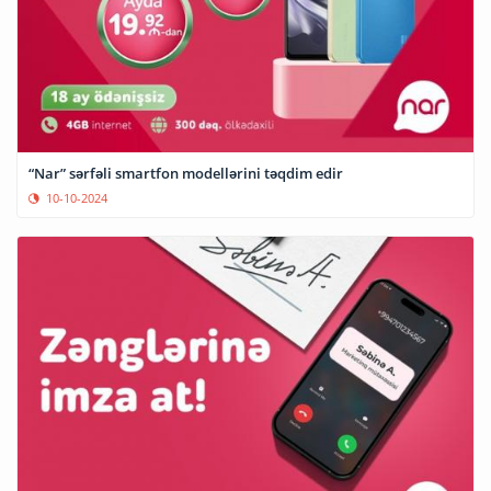
“Nar” sərfəli smartfon modellərini təqdim edir
10-10-2024