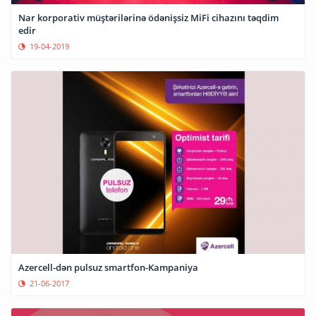
Nar korporativ müştərilərinə ödənişsiz MiFi cihazını təqdim
edir
19-04-2019
Azercell-dən pulsuz smartfon-Kampaniya
21-06-2017