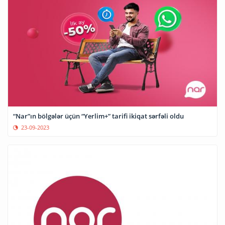
“Nar”ın bölgələr üçün “Yerlim+” tarifi ikiqat sərfəli oldu
23-09-2023