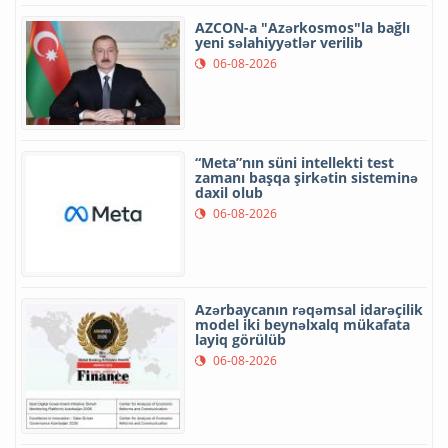
AZCON-a "Azərkosmos"la bağlı
yeni səlahiyyətlər verilib
06-08-2026
“Meta”nın süni intellekti test
zamanı başqa şirkətin sisteminə
daxil olub
06-08-2026
Azərbaycanın rəqəmsal idarəçilik
model iki beynəlxalq mükafata
layiq görülüb
06-08-2026