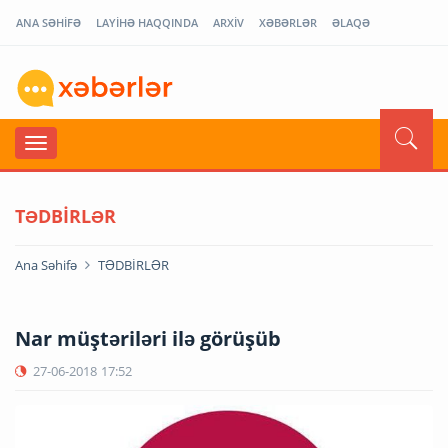
ANA SƏHİFƏ
LAYİHƏ HAQQINDA
ARXİV
XƏBƏRLƏR
ƏLAQƏ
TƏDBİRLƏR
Ana Səhifə
TƏDBİRLƏR
Nar müştəriləri ilə görüşüb
27-06-2018
17:52