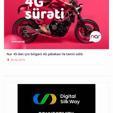
Nar 45-dən çox bölgəni 4G şəbəkəsi ilə təmin edib
20-02-2019