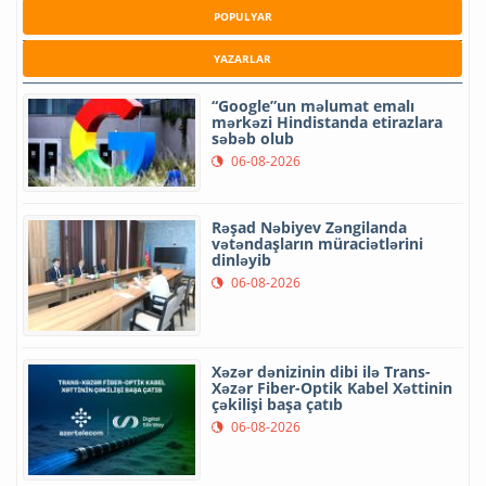
POPULYAR
YAZARLAR
“Google”un məlumat emalı
mərkəzi Hindistanda etirazlara
səbəb olub
06-08-2026
Rəşad Nəbiyev Zəngilanda
vətəndaşların müraciətlərini
dinləyib
06-08-2026
Xəzər dənizinin dibi ilə Trans-
Xəzər Fiber-Optik Kabel Xəttinin
çəkilişi başa çatıb
06-08-2026