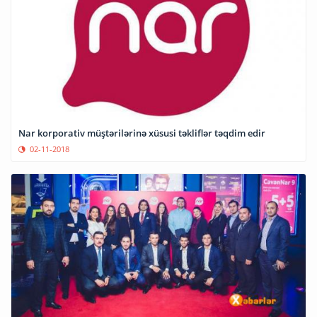
Nar korporativ müştərilərinə xüsusi təkliflər təqdim edir
02-11-2018