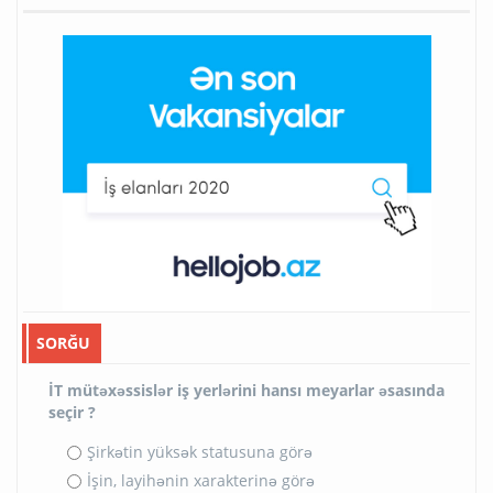
SORĞU
İT mütəxəssislər iş yerlərini hansı meyarlar əsasında
seçir ?
Şirkətin yüksək statusuna görə
İşin, layihənin xarakterinə görə