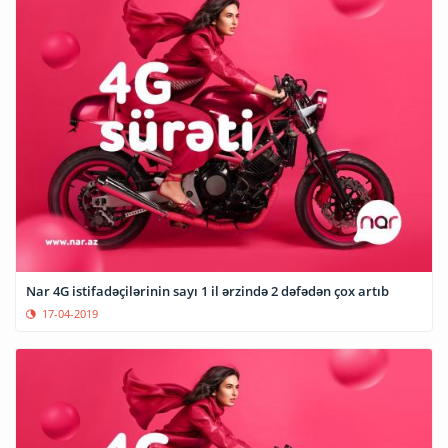
Nar 4G istifadəçilərinin sayı 1 il ərzində 2 dəfədən çox artıb
17-04-2019