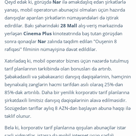
Qeyd edək ki, görüşdə
Nar
ilə əməkdaşlıq edən şirkətlərlə
yanaşı, mobil operatorun abunəçisi olmaları üçün hazırda
danışıqlar aparılan şirkətlərin nümayəndələri də iştirak
edirdilər. Bakı şəhərindəki
28 Mall
alış-veriş mərkəzində
yerləşən
Cinema Plus
kinoteatrında baş tutan görüşdən
sonra qonaqlar
Nar
zalında təqdim edilən "Ouşenin 8
rəfiqəsi" filminin nümayişinə dəvət edildilər.
Xatırladaq ki, mobil operator biznes üçün nəzərdə tutulmuş
tarif planlarının tərkibində olan bonusları da artırıb.
Şəbəkədaxili və şəbəkəxarici danışıq dəqiqələrinin, həmçinin
beynəlxalq zənglərin həcmi tarifdən asılı olaraq 25%-dən
85%-dək artırılıb. Daha bir yenilik korporativ tarif planlarına
şirkətdaxili limitsiz danışıq dəqiqələrinin əlavə edilməsidir.
Sözügedən tariflər aylıq 8 AZN-dən başlayan abunə haqqı ilə
təklif olunur.
Belə ki, korporativ tarif planlarına qoşulan abunəçilər istər
səsli xidmətlər, istərsə də mobil internet üçün sərfəli