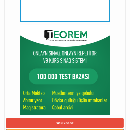
SON XƏBƏR