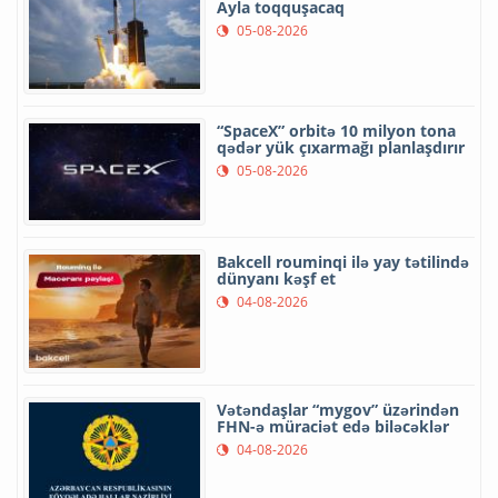
Ayla toqquşacaq
05-08-2026
“SpaceX” orbitə 10 milyon tona
qədər yük çıxarmağı planlaşdırır
05-08-2026
Bakcell rouminqi ilə yay tətilində
dünyanı kəşf et
04-08-2026
Vətəndaşlar “mygov” üzərindən
FHN-ə müraciət edə biləcəklər
04-08-2026