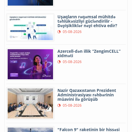
Uşaqların rəqəmsal mühitdə
təhlükəsizliyi gücləndirilir -
Dəyişikliklər nəyi ehtiva edir?
05-08-2026
Azercell-dən illik “ZengimCELL”
xidməti
05-08-2026
Nazir Qazaxıstanın Prezident
Administrasiyası rəhbərinin
müavini ilə görüşüb
05-08-2026
"Falcon 9" raketinin bir hissəsi