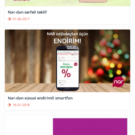
Nar-dan sərfəli təklif
01-06-2017
Nar-dan xüsusi endirimli smartfon
16-01-2018