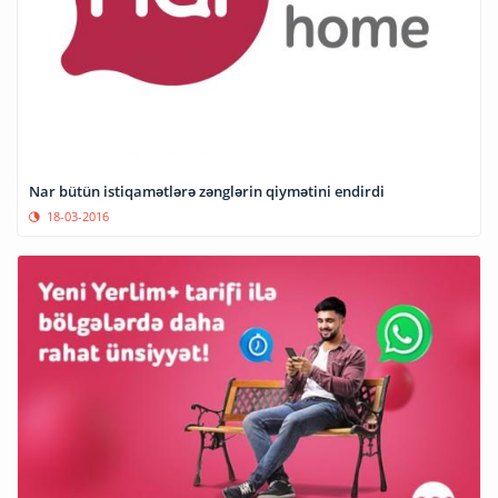
Nar bütün istiqamətlərə zənglərin qiymətini endirdi
18-03-2016