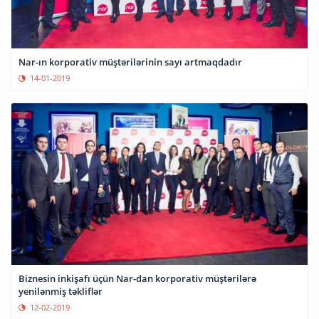
Nar-ın korporativ müştərilərinin sayı artmaqdadır
14-01-2019
Biznesin inkişafı üçün Nar-dan korporativ müştərilərə
yenilənmiş təkliflər
12-02-2019