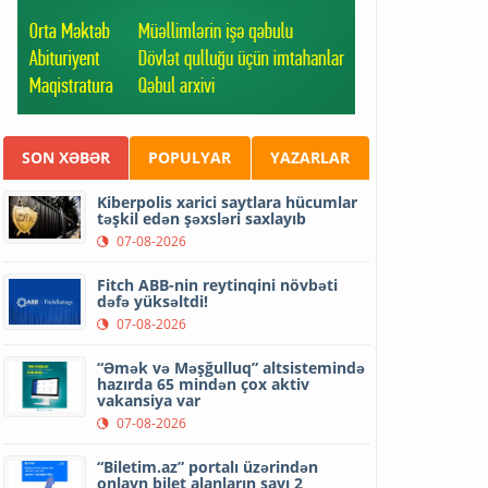
SON XƏBƏR
POPULYAR
YAZARLAR
Kiberpolis xarici saytlara hücumlar
təşkil edən şəxsləri saxlayıb
07-08-2026
Fitch ABB-nin reytinqini növbəti
dəfə yüksəltdi!
07-08-2026
“Əmək və Məşğulluq” altsistemində
hazırda 65 mindən çox aktiv
vakansiya var
07-08-2026
“Biletim.az” portalı üzərindən
onlayn bilet alanların sayı 2