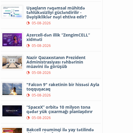
Uşaqların rəqəmsal mühitdə
təhlükəsizliyi gücləndirilir -
Dəyişikliklər nəyi ehtiva edir?
05-08-2026
Azercell-dən illik “ZengimCELL”
xidməti
05-08-2026
Nazir Qazaxıstanın Prezident
Administrasiyası rəhbərinin
müavini ilə görüşüb
05-08-2026
"Falcon 9" raketinin bir hissəsi Ayla
toqquşacaq
05-08-2026
“SpaceX” orbitə 10 milyon tona
qədər yük çıxarmağı planlaşdırır
05-08-2026
Bakcell rouminqi ilə yay tətilində