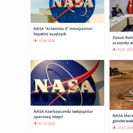
NASA “Artemida-3” missiyasının
heyətini açıqlayıb
Xüsusi Rab
10-06-2026
arasında ə
25-01-202
NASA Azərbaycanda tədqiqatlar
NASA Marsa
aparmaq istəyir
göndərəcə
03-10-2023
27-07-202