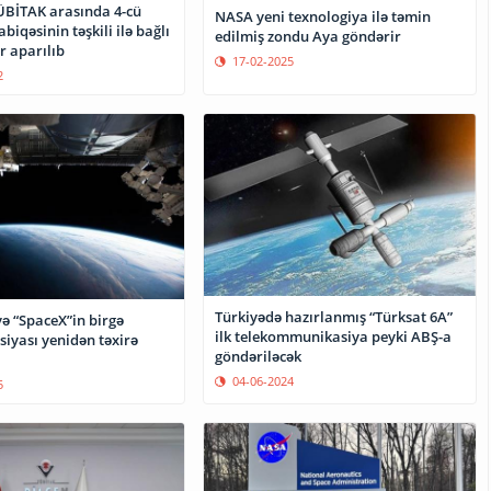
BİTAK arasında 4-cü
NASA yeni texnologiya ilə təmin
biqəsinin təşkili ilə bağlı
edilmiş zondu Aya göndərir
r aparılıb
17-02-2025
2
Türkiyədə hazırlanmış “Türksat 6A”
ə “SpaceX”in birgə
ilk telekommunikasiya peyki ABŞ-a
iyası yenidən təxirə
göndəriləcək
04-06-2024
5