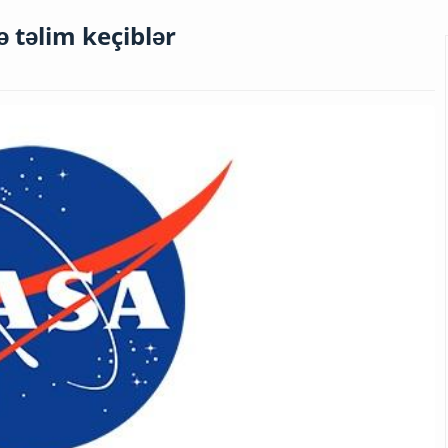
 təlim keçiblər