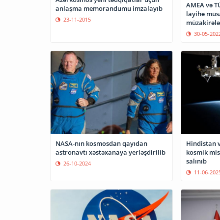
AMEA və TÜ
anlaşma memorandumu imzalayıb
layihə müsa
23-11-2015
müzakirələ
30-05-202
NASA-nın kosmosdan qayıdan
Hindistan v
astronavtı xəstəxanaya yerləşdirilib
kosmik miss
salınıb
26-10-2024
11-06-202