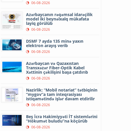
06-08-2026
Azərbaycanın rəqəmsal idarəçilik
model iki beynəlxalq mükafata
layiq görülüb
06-08-2026
DSMF 7 ayda 135 minə yaxın
elektron arayış verib
06-08-2026
Azərbaycan və Qazaxıstan
Transxəzər Fiber-Optik Kabel
Xəttinin çəkilişini başa çatdırıb
06-08-2026
Nazirlik: “Mobil notariat” tətbiqinin
“mygov”a tam inteqrasiyası
istiqamətində işlər davam etdirilir
06-08-2026
Beş İcra Hakimiyyəti İT sistemlərini
“Hökumət buludu”na köçürüb
06-08-2026