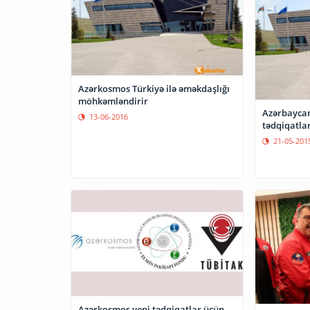
Azərkosmos Türkiyə ilə əməkdaşlığı
möhkəmləndirir
Azərbaycan
13-06-2016
21-05-201
Azərkosmos yeni tədqiqatlar üçün