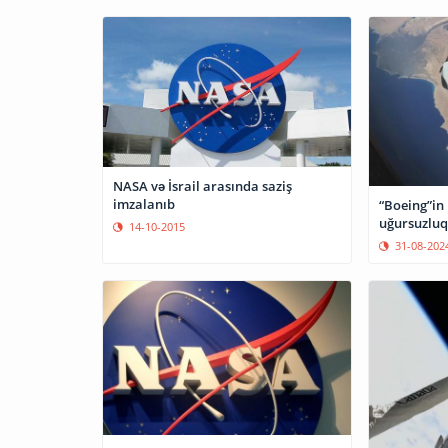
NASA və İsrail arasında saziş
imzalanıb
“Boeing”in
uğursuzluq
14-10-2015
31-08-202