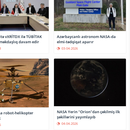
itə vXRİTDX ilə TÜBİTAK
Azərbaycanlı astronom NASA-da
məkdaşlıq davam edir
elmi-tədqiqat aparır
3
03-04-2026
NASA Yerin "Orion"dan çəkilmiş ilk
 robot-helikopter
şəkillərini yayımlayıb
k
04-04-2026
6