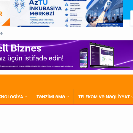
QƏ
XNOLOGİYA
TƏNZİMLƏMƏ
TELEKOM VƏ NƏQLİYYAT