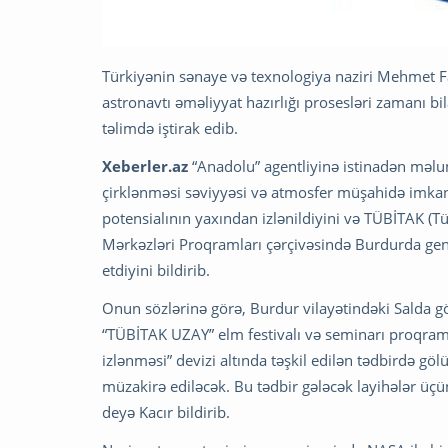
Türkiyənin sənaye və texnologiya naziri Mehmet Fa
astronavtı əməliyyat hazırlığı prosesləri zamanı b
təlimdə iştirak edib.
Xeberler.az
“Anadolu” agentliyinə istinadən məlum
çirklənməsi səviyyəsi və atmosfer müşahidə imkan
potensialının yaxından izlənildiyini və TÜBİTAK (T
Mərkəzləri Proqramları çərçivəsində Burdurda gen
etdiyini bildirib.
Onun sözlərinə görə, Burdur vilayətindəki Salda g
“TÜBİTAK UZAY” elm festivalı və seminarı proqramı
izlənməsi” devizi altında təşkil edilən tədbirdə gö
müzakirə ediləcək. Bu tədbir gələcək layihələr üçü
deyə Kacır bildirib.