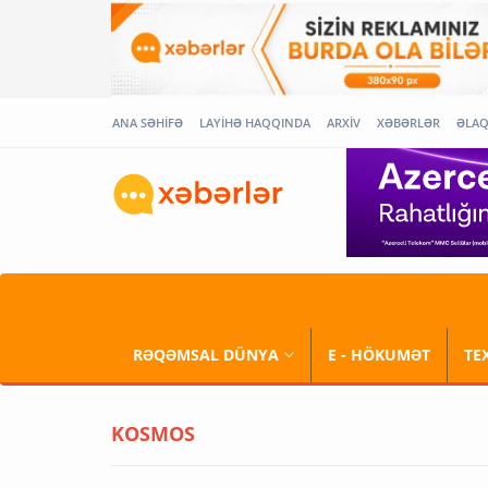
ANA SƏHİFƏ
LAYİHƏ HAQQINDA
ARXİV
XƏBƏRLƏR
ƏLA
RƏQƏMSAL DÜNYA
E - HÖKUMƏT
TE
KOSMOS