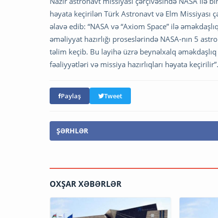
Nazir astronavt missiyası çərçivəsində NASA ilə bi
həyata keçirilən Türk Astronavt və Elm Missiyası çə
əlavə edib: “NASA və “Axiom Space” ilə əməkdaşlıq
əməliyyat hazırlığı proseslərində NASA-nın 5 astr
təlim keçib. Bu layihə üzrə beynəlxalq əməkdaşlıq
fəaliyyətləri və missiya hazırlıqları həyata keçirilir”
Paylaş
Tweet
ŞƏRHLƏR
OXŞAR XƏBƏRLƏR