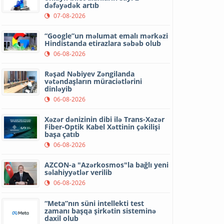
dəfəyədək artıb
07-08-2026
“Google”un məlumat emalı mərkəzi
Hindistanda etirazlara səbəb olub
06-08-2026
Rəşad Nəbiyev Zəngilanda
vətəndaşların müraciətlərini
dinləyib
06-08-2026
Xəzər dənizinin dibi ilə Trans-Xəzər
Fiber-Optik Kabel Xəttinin çəkilişi
başa çatıb
06-08-2026
AZCON-a "Azərkosmos"la bağlı yeni
səlahiyyətlər verilib
06-08-2026
“Meta”nın süni intellekti test
zamanı başqa şirkətin sisteminə
daxil olub