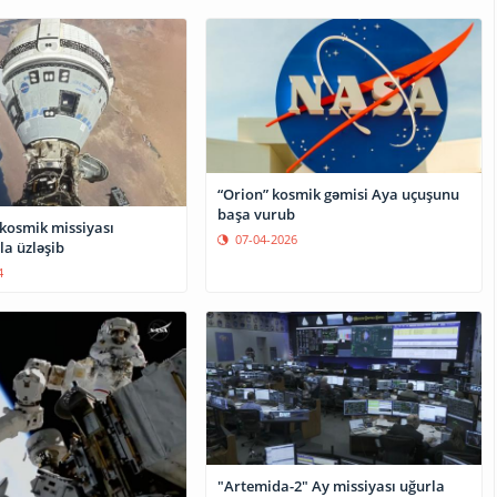
“Orion” kosmik gəmisi Aya uçuşunu
başa vurub
 kosmik missiyası
07-04-2026
la üzləşib
4
"Artemida-2" Ay missiyası uğurla