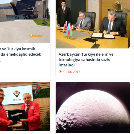
 və Türkiyə kosmik
Azərbaycan Türkiyə ilə elm və
tədqiqatlarda əməkdaşlıq edəcək
texnologiya sahəsində saziş
5
imzaladı
01-06-2015