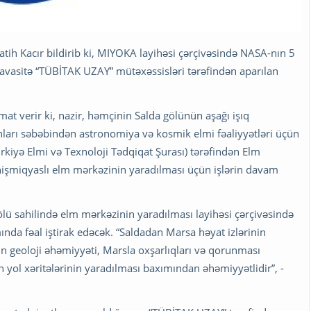
tih Kacır bildirib ki, MIYOKA layihəsi çərçivəsində NASA-nın 5
ilavasitə “TÜBİTAK UZAY” mütəxəssisləri tərəfindən aparılan
at verir ki, nazir, həmçinin Salda gölünün aşağı işıq
ları səbəbindən astronomiya və kosmik elmi fəaliyyətləri üçün
ürkiyə Elmi və Texnoloji Tədqiqat Şurası) tərəfindən Elm
işmiqyaslı elm mərkəzinin yaradılması üçün işlərin davam
ölü sahilində elm mərkəzinin yaradılması layihəsi çərçivəsində
nda fəal iştirak edəcək. “Saldadan Marsa həyat izlərinin
lün geoloji əhəmiyyəti, Marsla oxşarlıqları və qorunması
n yol xəritələrinin yaradılması baxımından əhəmiyyətlidir”, -