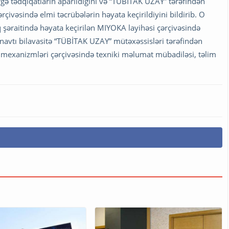
rgə tədqiqatların aparıldığını və “TÜBİTAK UZAY” tərəfindən
rçivəsində elmi təcrübələrin həyata keçirildiyini bildirib. O
 şəraitində həyata keçirilən MIYOKA layihəsi çərçivəsində
onavtı bilavasitə “TÜBİTAK UZAY” mütəxəssisləri tərəfindən
 mexanizmləri çərçivəsində texniki məlumat mübadiləsi, təlim
.