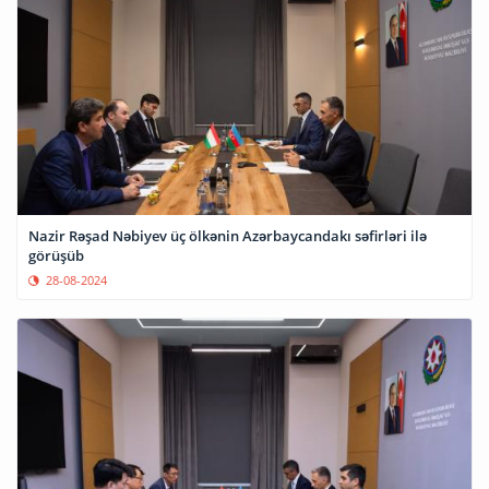
Nazir Rəşad Nəbiyev üç ölkənin Azərbaycandakı səfirləri ilə
görüşüb
28-08-2024