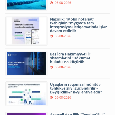
06-08-2026
Nazirlik: “Mobil notariat”
tətbiqinin “mygov”a tam
inteqrasiyası istiqamətində işlər
davam etdirilir
06-08-2026
Beş İcra Hakimiyyəti İT
sistemlərini “Hökumət
buludu”na köçürüb
06-08-2026
Uşaqların rəqəmsal mühitdə
təhlükəsizliyi gücləndirilir -
Dəyişikliklər nəyi ehtiva edir?
05-08-2026
Azercell-dən illik “ZengimCELL”