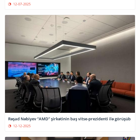
12-07-2025
Rəşad Nəbiyev “AMD” şirkətinin baş vitse-prezidenti ilə görüşüb
12-12-2025