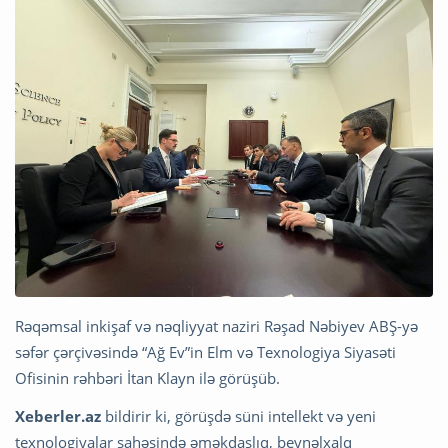
Rəqəmsal inkişaf və nəqliyyat naziri Rəşad Nəbiyev ABŞ-yə
səfər çərçivəsində “Ağ Ev”in Elm və Texnologiya Siyasəti
Ofisinin rəhbəri İtan Klayn ilə görüşüb.
Xeberler.az
bildirir ki, görüşdə süni intellekt və yeni
texnologiyalar sahəsində əməkdaşlıq, beynəlxalq