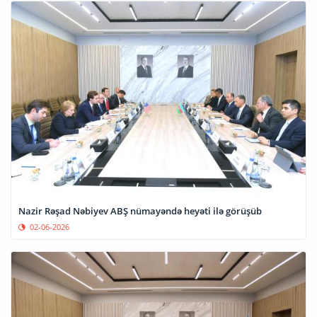
Nazir Rəşad Nəbiyev ABŞ nümayəndə heyəti ilə görüşüb
02-06-2026