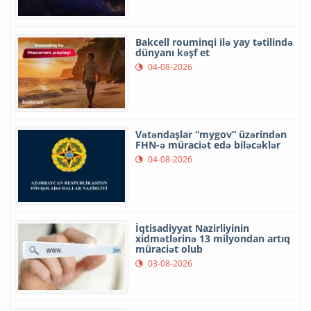
Bakcell rouminqi ilə yay tətilində
dünyanı kəşf et
04-08-2026
Vətəndaşlar “mygov” üzərindən
FHN-ə müraciət edə biləcəklər
04-08-2026
İqtisadiyyat Nazirliyinin
xidmətlərinə 13 milyondan artıq
müraciət olub
03-08-2026