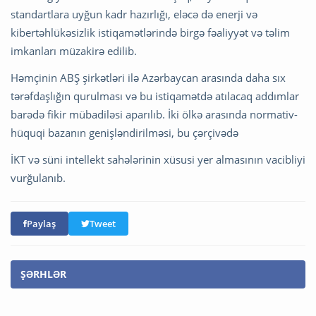
standartlara uyğun kadr hazırlığı, eləcə də enerji və
kibertəhlükəsizlik istiqamətlərində birgə fəaliyyət və təlim
imkanları müzakirə edilib.
Həmçinin ABŞ şirkətləri ilə Azərbaycan arasında daha sıx
tərəfdaşlığın qurulması və bu istiqamətdə atılacaq addımlar
barədə fikir mübadiləsi aparılıb. İki ölkə arasında normativ-
hüquqi bazanın genişləndirilməsi, bu çərçivədə
İKT və süni intellekt sahələrinin xüsusi yer almasının vacibliyi
vurğulanıb.
Paylaş
Tweet
ŞƏRHLƏR