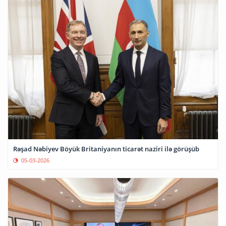
Rəşad Nəbiyev Böyük Britaniyanın ticarət naziri ilə görüşüb
05-03-2026