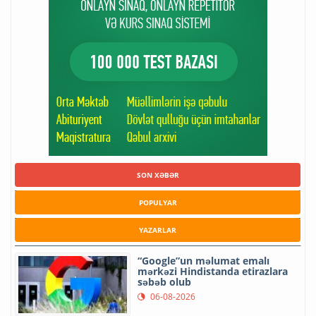
SON XƏBƏR
POPULYAR
YAZARLAR
“Google”un məlumat emalı
mərkəzi Hindistanda etirazlara
səbəb olub
06-08-2026