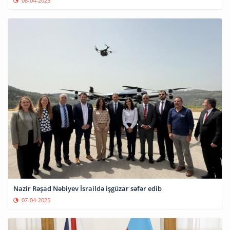
08-04-2025
Nazir Rəşad Nəbiyev İsraildə işgüzar səfər edib
07-04-2025