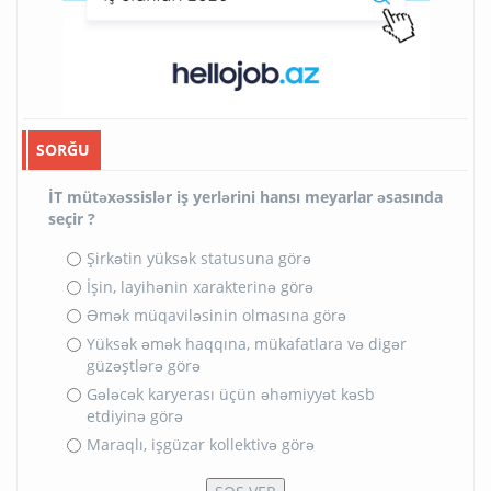
SORĞU
İT mütəxəssislər iş yerlərini hansı meyarlar əsasında
seçir ?
Şirkətin yüksək statusuna görə
İşin, layihənin xarakterinə görə
Əmək müqaviləsinin olmasına görə
Yüksək əmək haqqına, mükafatlara və digər
güzəştlərə görə
Gələcək karyerası üçün əhəmiyyət kəsb
etdiyinə görə
Maraqlı, işgüzar kollektivə görə