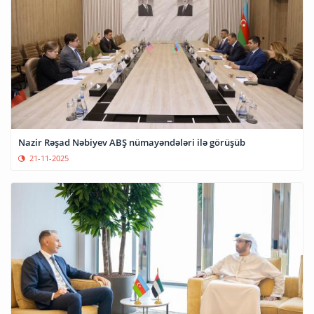
Nazir Rəşad Nəbiyev ABŞ nümayəndələri ilə görüşüb
21-11-2025