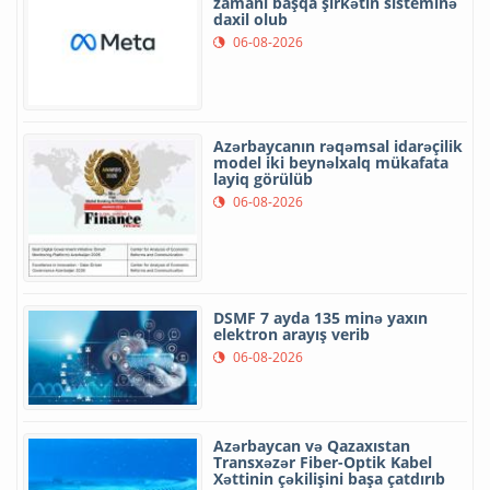
zamanı başqa şirkətin sisteminə
daxil olub
06-08-2026
Azərbaycanın rəqəmsal idarəçilik
model iki beynəlxalq mükafata
layiq görülüb
06-08-2026
DSMF 7 ayda 135 minə yaxın
elektron arayış verib
06-08-2026
Azərbaycan və Qazaxıstan
Transxəzər Fiber-Optik Kabel
Xəttinin çəkilişini başa çatdırıb