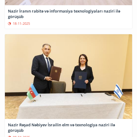
Nazir İranın rabitə və informasiya texnologiyaları naziri ilə
görüşüb
18-11-2025
Nazir Rəşad Nəbiyev İsrailin elm və texnologiya naziri ilə
görüşüb