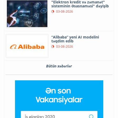
"Elektron kredit və zəmanət"
sisteminin Əsasnaməsi" dəyişib
03-08-2026
“Alibaba” yeni AI modelini
təqdim edib
03-08-2026
Bütün xəbərlər