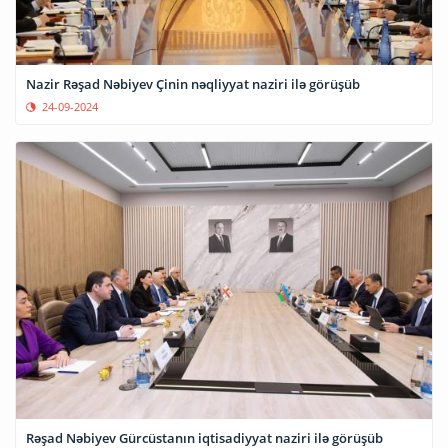
Nazir Rəşad Nəbiyev Çinin nəqliyyat naziri ilə görüşüb
24-09-2024
Rəşad Nəbiyev Gürcüstanın iqtisadiyyat naziri ilə görüşüb