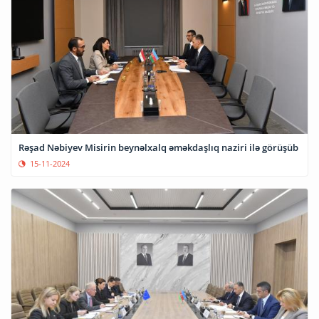
Rəşad Nəbiyev Misirin beynəlxalq əməkdaşlıq naziri ilə görüşüb
15-11-2024