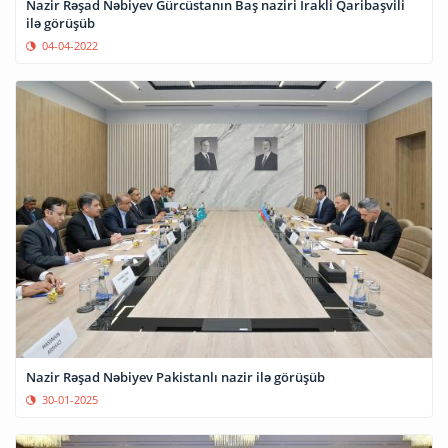
Nazir Rəşad Nəbiyev Gürcüstanın Baş naziri İrakli Qaribaşvili
ilə görüşüb
04-04-2022
Nazir Rəşad Nəbiyev Pakistanlı nazir ilə görüşüb
30-01-2025