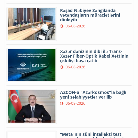
Rəşad Nəbiyev Zəngilanda
vətəndaşların müraciətlərini
dinləyib
06-08-2026
Xəzər dənizinin dibi ilə Trans-
Xəzər Fiber-Optik Kabel Xəttinin
çəkilişi başa çatıb
06-08-2026
AZCON-a "Azərkosmos"la bağlı
yeni səlahiyyətlər verilib
06-08-2026
“Meta”nın süni intellekti test