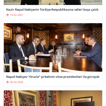
Nazir Rəşad Nəbiyevin Türkiyə Respublikasına səfəri başa çatıb
19-02-2021
Rəşad Nəbiyev “Oracle” şirkətinin vitse-prezidentləri ilə görüşüb
06-03-2026