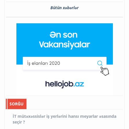
Bütün xəbərlər
SORĞU
İT mütəxəssislər iş yerlərini hansı meyarlar əsasında
seçir ?