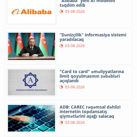
“Alibaba” yeni AI modelini
təqdim edib
03-08-2026
“Dənizçilik” informasiya sistemi
yaradılacaq
03-08-2026
"Card to card" əməliyyatlarına
limit qoyulmasının səbəbləri
açıqlanıb
03-08-2026
ADB: CAREC rəqəmsal dəhlizi
internetin topdansatış
qiymətlərini aşağı salacaq
03-08-2026