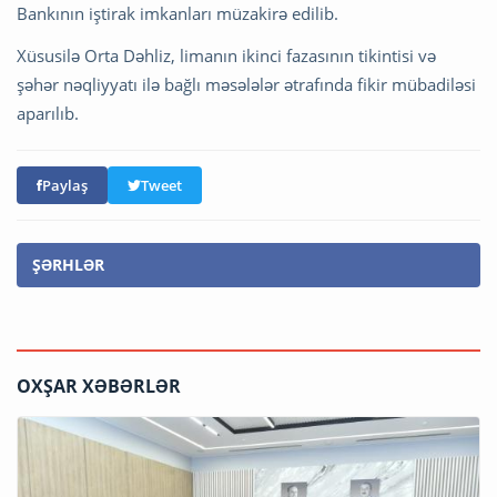
Bankının iştirak imkanları müzakirə edilib.
Xüsusilə Orta Dəhliz, limanın ikinci fazasının tikintisi və
şəhər nəqliyyatı ilə bağlı məsələlər ətrafında fikir mübadiləsi
aparılıb.
Paylaş
Tweet
ŞƏRHLƏR
OXŞAR XƏBƏRLƏR