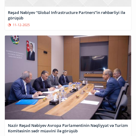
Rəşad Nəbiyev “Global Infrastructure Partners”in rəhbərliyi ilə
görüşüb
11-12-2025
Nazir Rəşad Nəbiyev Avropa Parlamentinin Nəqliyyat və Turizm
Komitəsinin sədr müavini ilə görüşüb