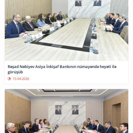
Rəşad Nəbiyev Asiya İnkişaf Bankının nümayəndə heyəti ilə
görüşüb
15-04-2026