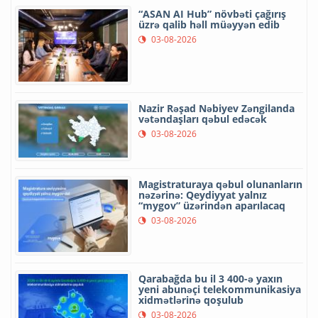
“ASAN AI Hub” növbəti çağırış
üzrə qalib həll müəyyən edib
03-08-2026
Nazir Rəşad Nəbiyev Zəngilanda
vətəndaşları qəbul edəcək
03-08-2026
Magistraturaya qəbul olunanların
nəzərinə: Qeydiyyat yalnız
“mygov” üzərindən aparılacaq
03-08-2026
Qarabağda bu il 3 400-ə yaxın
yeni abunəçi telekommunikasiya
xidmətlərinə qoşulub
03-08-2026