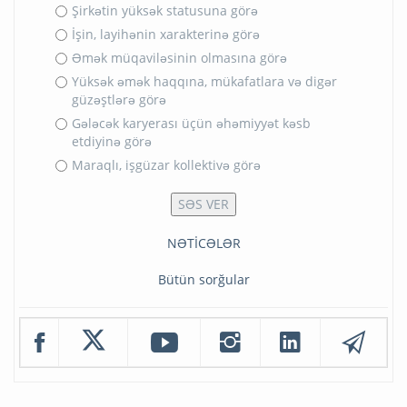
Şirkətin yüksək statusuna görə
İşin, layihənin xarakterinə görə
Əmək müqaviləsinin olmasına görə
Yüksək əmək haqqına, mükafatlara və digər
güzəştlərə görə
Gələcək karyerası üçün əhəmiyyət kəsb
etdiyinə görə
Maraqlı, işgüzar kollektivə görə
NƏTİCƏLƏR
Bütün sorğular