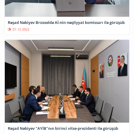
Rəşad Nəbiyev Brüsseldə Aİ-nin nəqliyyat komissarı ilə görüşüb
01-12-2022
Rəşad Nəbiyev "AYİB"nın birinci vitse-prezidenti ilə görüşüb