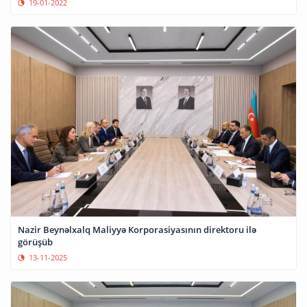
19-01-2022
Nazir Beynəlxalq Maliyyə Korporasiyasının direktoru ilə
görüşüb
13-11-2025