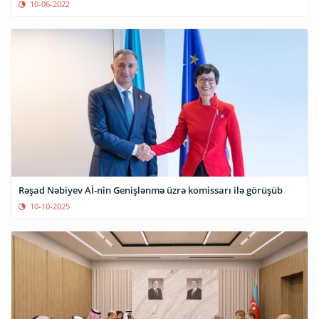
10-06-2022
Rəşad Nəbiyev Aİ-nin Genişlənmə üzrə komissarı ilə görüşüb
10-10-2025