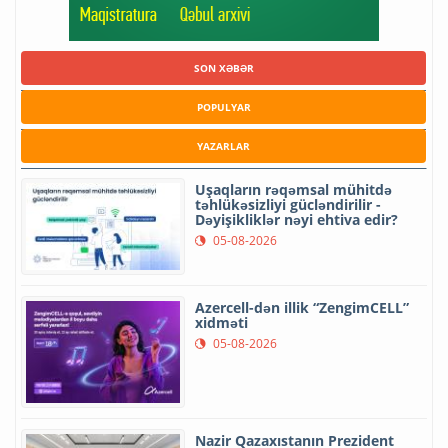
SON XƏBƏR
POPULYAR
YAZARLAR
Uşaqların rəqəmsal mühitdə
təhlükəsizliyi gücləndirilir -
Dəyişikliklər nəyi ehtiva edir?
05-08-2026
Azercell-dən illik “ZengimCELL”
xidməti
05-08-2026
Nazir Qazaxıstanın Prezident