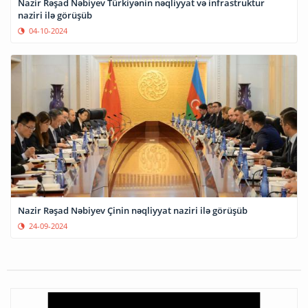
Nazir Rəşad Nəbiyev Türkiyənin nəqliyyat və infrastruktur
naziri ilə görüşüb
04-10-2024
Nazir Rəşad Nəbiyev Çinin nəqliyyat naziri ilə görüşüb
24-09-2024