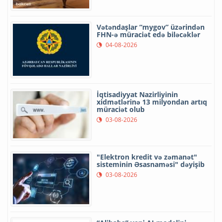
Vətəndaşlar “mygov” üzərindən
FHN-ə müraciət edə biləcəklər
04-08-2026
İqtisadiyyat Nazirliyinin
xidmətlərinə 13 milyondan artıq
müraciət olub
03-08-2026
"Elektron kredit və zəmanət"
sisteminin Əsasnaməsi" dəyişib
03-08-2026