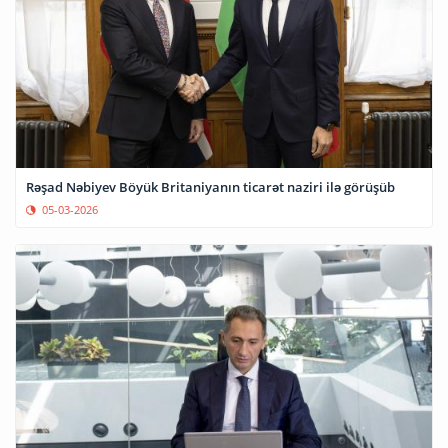
Rəşad Nəbiyev Böyük Britaniyanın ticarət naziri ilə görüşüb
05-03-2026