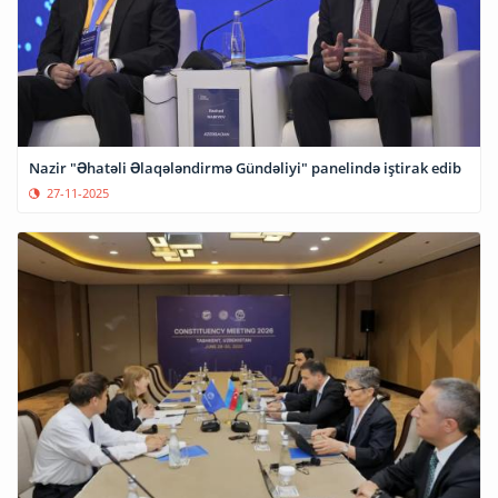
Nazir "Əhatəli Əlaqələndirmə Gündəliyi" panelində iştirak edib
27-11-2025