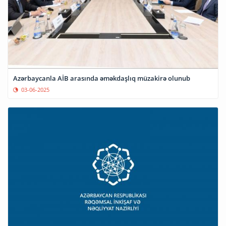
Azərbaycanla AİB arasında əməkdaşlıq müzakirə olunub
03-06-2025