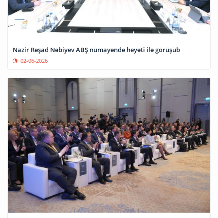
Nazir Rəşad Nəbiyev ABŞ nümayəndə heyəti ilə görüşüb
02-06-2026