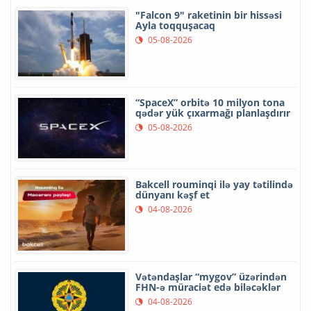
"Falcon 9" raketinin bir hissəsi
Ayla toqquşacaq
05-08-2026
“SpaceX” orbitə 10 milyon tona
qədər yük çıxarmağı planlaşdırır
05-08-2026
Bakcell rouminqi ilə yay tətilində
dünyanı kəşf et
04-08-2026
Vətəndaşlar “mygov” üzərindən
FHN-ə müraciət edə biləcəklər
04-08-2026