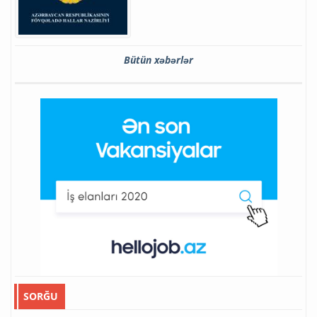
Bütün xəbərlər
SORĞU