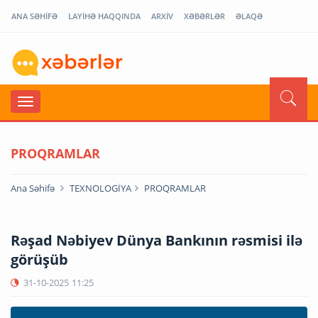
ANA SƏHİFƏ
LAYİHƏ HAQQINDA
ARXİV
XƏBƏRLƏR
ƏLAQƏ
PROQRAMLAR
Ana Səhifə
TEXNOLOGİYA
PROQRAMLAR
Rəşad Nəbiyev Dünya Bankının rəsmisi ilə
görüşüb
31-10-2025
11:25