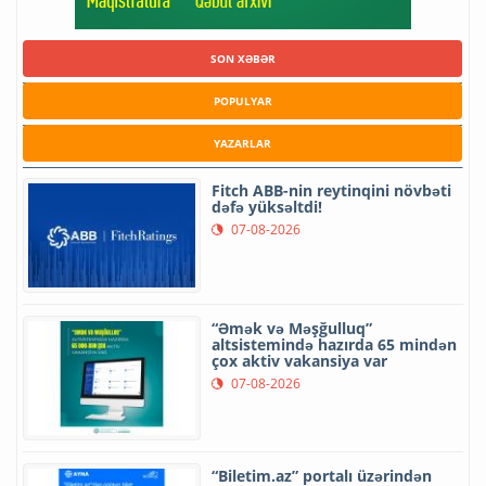
SON XƏBƏR
POPULYAR
YAZARLAR
Fitch ABB-nin reytinqini növbəti
dəfə yüksəltdi!
07-08-2026
“Əmək və Məşğulluq”
altsistemində hazırda 65 mindən
çox aktiv vakansiya var
07-08-2026
“Biletim.az” portalı üzərindən