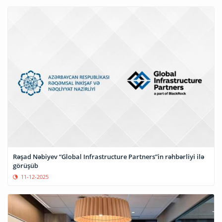
Rəşad Nəbiyev “Global Infrastructure Partners”in rəhbərliyi ilə
görüşüb
11-12-2025