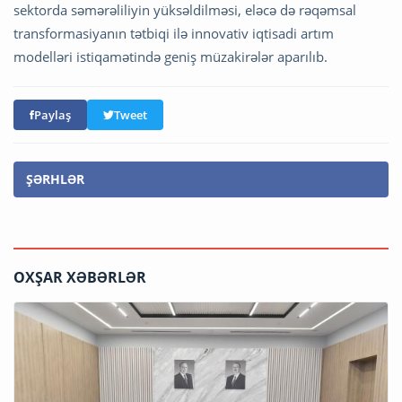
sektorda səmərəliliyin yüksəldilməsi, eləcə də rəqəmsal
transformasiyanın tətbiqi ilə innovativ iqtisadi artım
modelləri istiqamətində geniş müzakirələr aparılıb.
Paylaş
Tweet
ŞƏRHLƏR
OXŞAR XƏBƏRLƏR