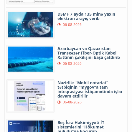
DSMF 7 ayda 135 minə yaxın
elektron arayış verib
06-08-2026
Azərbaycan və Qazaxıstan
Transxəzər Fiber-Optik Kabel
Xəttinin çəkilişini başa çatdırıb
06-08-2026
Nazirlik: “Mobil notariat”
tətbiqinin “mygov”a tam
inteqrasiyası istiqamətində işlər
davam etdirilir
06-08-2026
Beş İcra Hakimiyyəti İT
sistemlərini “Hökumət
buludu”na köçürüb