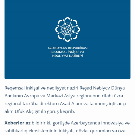
Rəqəmsal inkişaf və nəqliyyat naziri Rəşad Nəbiyev Dünya
Bankının Avropa və Mərkəzi Asiya regionunun rifahı üzrə
regional təcrübə direktoru Asad Alam və tanınmış iqtisadçı
alim Ufuk Akçiğit ilə görüş keçirib.
Xeberler.az
bildirir ki, görüşdə Azərbaycanda innovasiya və
sahibkarlıq ekosisteminin inkişafı, dövlət qurumları və özəl