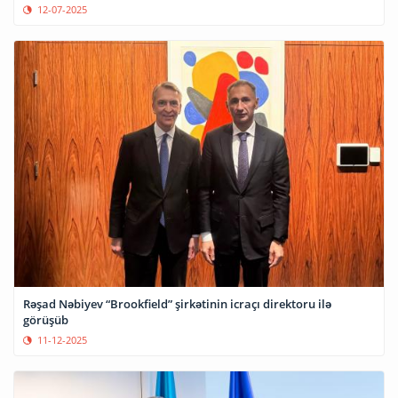
12-07-2025
Rəşad Nəbiyev “Brookfield” şirkətinin icraçı direktoru ilə
görüşüb
11-12-2025