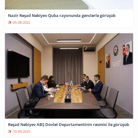
Nazir Rəşad Nəbiyev Quba rayonunda gənclərlə görüşüb
05-08-2022
Rəşad Nəbiyev ABŞ Dövlət Departamentinin rəsmisi ilə görüşüb
10-09-2025