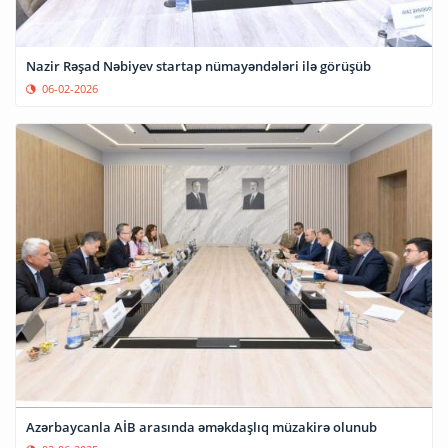
Nazir Rəşad Nəbiyev startap nümayəndələri ilə görüşüb
06-02-2026
Azərbaycanla AİB arasında əməkdaşlıq müzakirə olunub