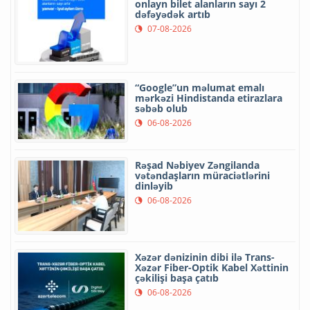
onlayn bilet alanların sayı 2
dəfəyədək artıb
07-08-2026
“Google”un məlumat emalı
mərkəzi Hindistanda etirazlara
səbəb olub
06-08-2026
Rəşad Nəbiyev Zəngilanda
vətəndaşların müraciətlərini
dinləyib
06-08-2026
Xəzər dənizinin dibi ilə Trans-
Xəzər Fiber-Optik Kabel Xəttinin
çəkilişi başa çatıb
06-08-2026