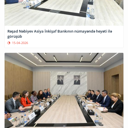
Rəşad Nəbiyev Asiya İnkişaf Bankının nümayəndə heyəti ilə
görüşüb
15-04-2026