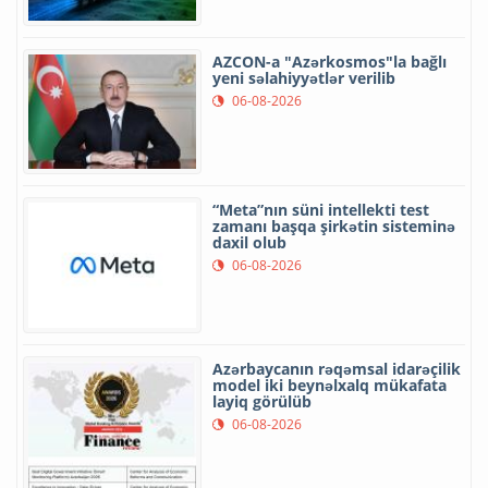
AZCON-a "Azərkosmos"la bağlı
yeni səlahiyyətlər verilib
06-08-2026
“Meta”nın süni intellekti test
zamanı başqa şirkətin sisteminə
daxil olub
06-08-2026
Azərbaycanın rəqəmsal idarəçilik
model iki beynəlxalq mükafata
layiq görülüb
06-08-2026