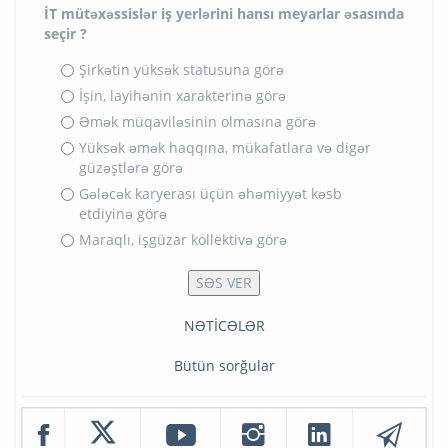
İT mütəxəssislər iş yerlərini hansı meyarlar əsasında
seçir ?
Şirkətin yüksək statusuna görə
İşin, layihənin xarakterinə görə
Əmək müqaviləsinin olmasına görə
Yüksək əmək haqqına, mükafatlara və digər
güzəştlərə görə
Gələcək karyerası üçün əhəmiyyət kəsb
etdiyinə görə
Maraqlı, işgüzar kollektivə görə
NƏTİCƏLƏR
Bütün sorğular