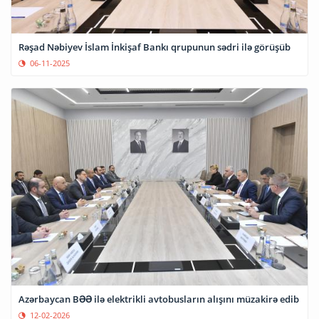
Rəşad Nəbiyev İslam İnkişaf Bankı qrupunun sədri ilə görüşüb
06-11-2025
Azərbaycan BƏƏ ilə elektrikli avtobusların alışını müzakirə edib
12-02-2026