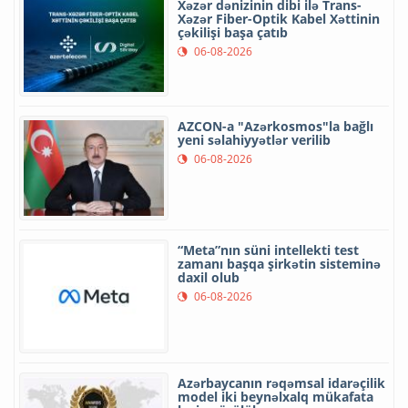
Xəzər dənizinin dibi ilə Trans-
Xəzər Fiber-Optik Kabel Xəttinin
çəkilişi başa çatıb
06-08-2026
AZCON-a "Azərkosmos"la bağlı
yeni səlahiyyətlər verilib
06-08-2026
“Meta”nın süni intellekti test
zamanı başqa şirkətin sisteminə
daxil olub
06-08-2026
Azərbaycanın rəqəmsal idarəçilik
model iki beynəlxalq mükafata