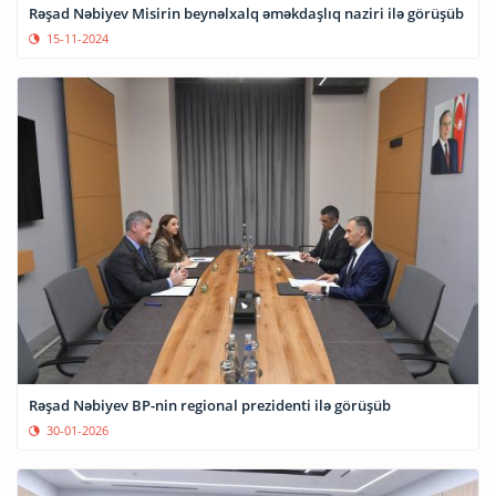
Rəşad Nəbiyev Misirin beynəlxalq əməkdaşlıq naziri ilə görüşüb
15-11-2024
Rəşad Nəbiyev BP-nin regional prezidenti ilə görüşüb
30-01-2026