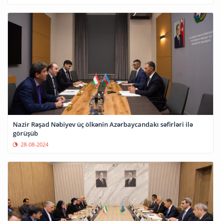
Nazir Rəşad Nəbiyev üç ölkənin Azərbaycandakı səfirləri ilə
görüşüb
28-08-2024