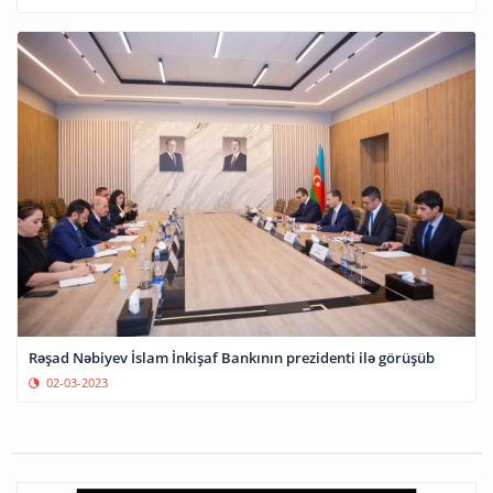
Rəşad Nəbiyev İslam İnkişaf Bankının prezidenti ilə görüşüb
02-03-2023