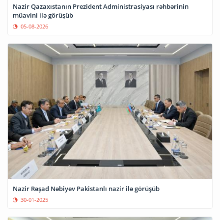
Nazir Qazaxıstanın Prezident Administrasiyası rəhbərinin
müavini ilə görüşüb
05-08-2026
Nazir Rəşad Nəbiyev Pakistanlı nazir ilə görüşüb
30-01-2025