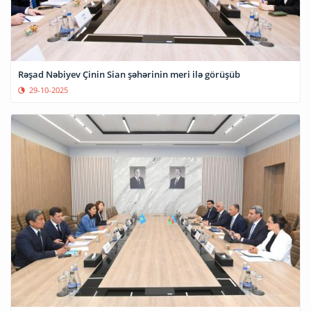
Rəşad Nəbiyev Çinin Sian şəhərinin meri ilə görüşüb
29-10-2025