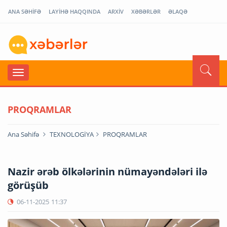
ANA SƏHİFƏ
LAYİHƏ HAQQINDA
ARXİV
XƏBƏRLƏR
ƏLAQƏ
PROQRAMLAR
Ana Səhifə
TEXNOLOGİYA
PROQRAMLAR
Nazir ərəb ölkələrinin nümayəndələri ilə
görüşüb
06-11-2025
11:37