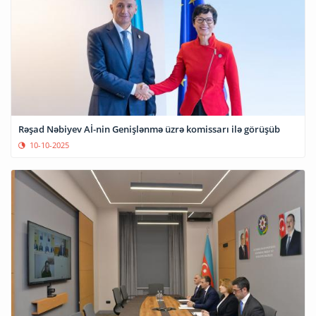
Rəşad Nəbiyev Aİ-nin Genişlənmə üzrə komissarı ilə görüşüb
10-10-2025