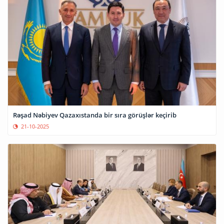
Rəşad Nəbiyev Qazaxıstanda bir sıra görüşlər keçirib
21-10-2025