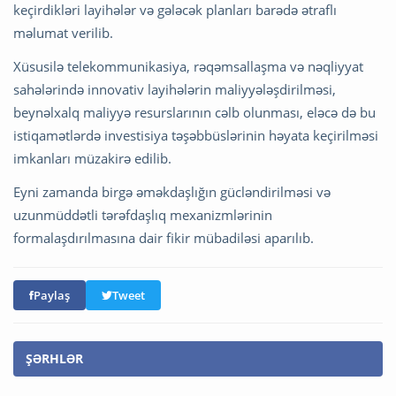
keçirdikləri layihələr və gələcək planları barədə ətraflı
məlumat verilib.
Xüsusilə telekommunikasiya, rəqəmsallaşma və nəqliyyat
sahələrində innovativ layihələrin maliyyələşdirilməsi,
beynəlxalq maliyyə resurslarının cəlb olunması, eləcə də bu
istiqamətlərdə investisiya təşəbbüslərinin həyata keçirilməsi
imkanları müzakirə edilib.
Eyni zamanda birgə əməkdaşlığın gücləndirilməsi və
uzunmüddətli tərəfdaşlıq mexanizmlərinin
formalaşdırılmasına dair fikir mübadiləsi aparılıb.
Paylaş
Tweet
ŞƏRHLƏR