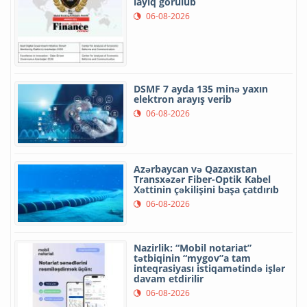
layiq görülüb
06-08-2026
DSMF 7 ayda 135 minə yaxın
elektron arayış verib
06-08-2026
Azərbaycan və Qazaxıstan
Transxəzər Fiber-Optik Kabel
Xəttinin çəkilişini başa çatdırıb
06-08-2026
Nazirlik: “Mobil notariat”
tətbiqinin “mygov”a tam
inteqrasiyası istiqamətində işlər
davam etdirilir
06-08-2026