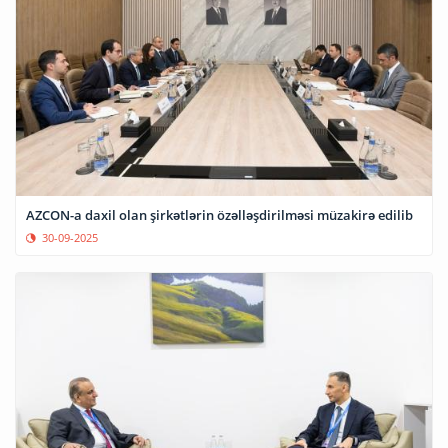
AZCON-a daxil olan şirkətlərin özəlləşdirilməsi müzakirə edilib
30-09-2025