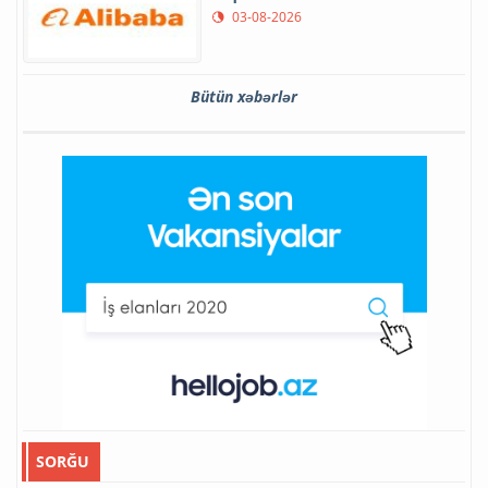
03-08-2026
Bütün xəbərlər
SORĞU