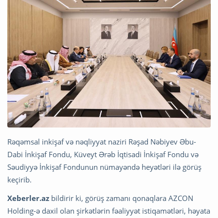
Rəqəmsal inkişaf və nəqliyyat naziri Rəşad Nəbiyev Əbu-
Dabi İnkişaf Fondu, Küveyt Ərəb İqtisadi İnkişaf Fondu və
Səudiyyə İnkişaf Fondunun nümayəndə heyətləri ilə görüş
keçirib.
Xeberler.az
bildirir ki, görüş zamanı qonaqlara AZCON
Holding-ə daxil olan şirkətlərin fəaliyyət istiqamətləri, həyata