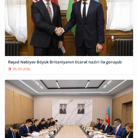
Rəşad Nəbiyev Böyük Britaniyanın ticarət naziri ilə görüşüb
05-03-2026