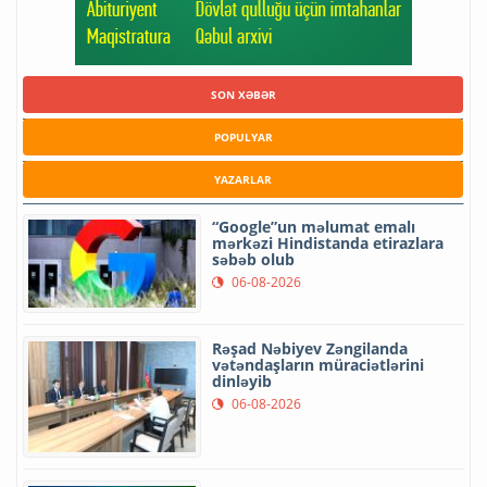
SON XƏBƏR
POPULYAR
YAZARLAR
“Google”un məlumat emalı
mərkəzi Hindistanda etirazlara
səbəb olub
06-08-2026
Rəşad Nəbiyev Zəngilanda
vətəndaşların müraciətlərini
dinləyib
06-08-2026