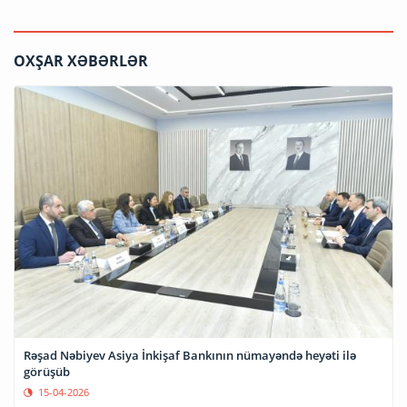
OXŞAR XƏBƏRLƏR
Rəşad Nəbiyev Asiya İnkişaf Bankının nümayəndə heyəti ilə
görüşüb
15-04-2026