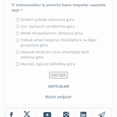
İT mütəxəssislər iş yerlərini hansı meyarlar əsasında
seçir ?
Şirkətin yüksək statusuna görə
İşin, layihənin xarakterinə görə
Əmək müqaviləsinin olmasına görə
Yüksək əmək haqqına, mükafatlara və digər
güzəştlərə görə
Gələcək karyerası üçün əhəmiyyət kəsb
etdiyinə görə
Maraqlı, işgüzar kollektivə görə
NƏTİCƏLƏR
Bütün sorğular