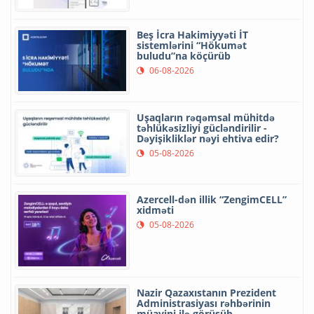
Beş İcra Hakimiyyəti İT
sistemlərini “Hökumət
buludu”na köçürüb
06-08-2026
Uşaqların rəqəmsal mühitdə
təhlükəsizliyi gücləndirilir -
Dəyişikliklər nəyi ehtiva edir?
05-08-2026
Azercell-dən illik “ZengimCELL”
xidməti
05-08-2026
Nazir Qazaxıstanın Prezident
Administrasiyası rəhbərinin
müavini ilə görüşüb