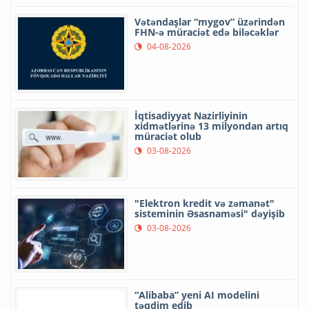
Vətəndaşlar “mygov” üzərindən
FHN-ə müraciət edə biləcəklər
04-08-2026
İqtisadiyyat Nazirliyinin
xidmətlərinə 13 milyondan artıq
müraciət olub
03-08-2026
"Elektron kredit və zəmanət"
sisteminin Əsasnaməsi" dəyişib
03-08-2026
“Alibaba” yeni AI modelini
təqdim edib