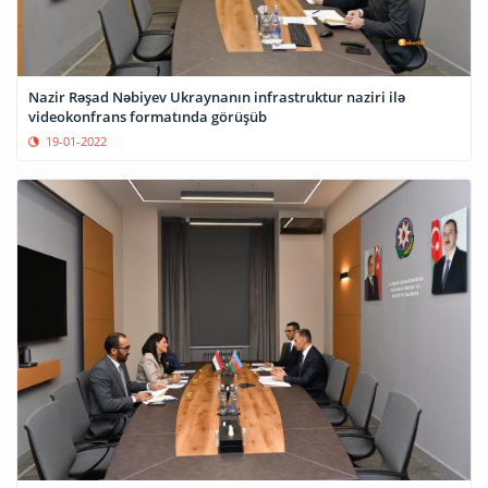
Nazir Rəşad Nəbiyev Ukraynanın infrastruktur naziri ilə
videokonfrans formatında görüşüb
19-01-2022