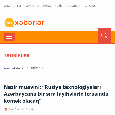
ANA SƏHİFƏ
LAYİHƏ HAQQINDA
ARXİV
XƏBƏRLƏR
ƏLAQƏ
TƏDBİRLƏR
Ana Səhifə
TƏDBİRLƏR
Nazir müavini: “Rusiya texnologiyaları
Azərbaycana bir sıra layihələrin icrasında
kömək olacaq”
17-11-2021
13:26