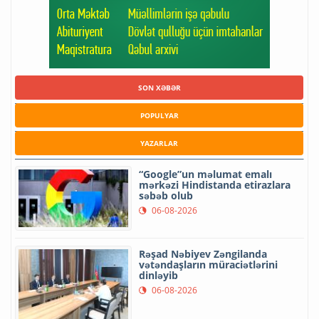
SON XƏBƏR
POPULYAR
YAZARLAR
“Google”un məlumat emalı
mərkəzi Hindistanda etirazlara
səbəb olub
06-08-2026
Rəşad Nəbiyev Zəngilanda
vətəndaşların müraciətlərini
dinləyib
06-08-2026