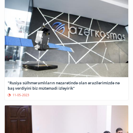
"Rusiya sülhməramlıların nəzarətində olan ərazilərimizdə nə
baş verdiyini biz mütəmadi izləyirik"
11-05-2023