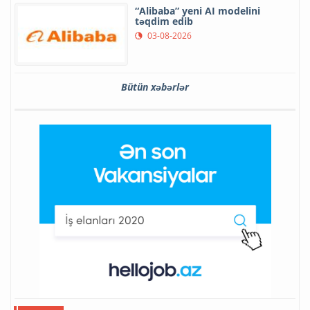
“Alibaba” yeni AI modelini
təqdim edib
03-08-2026
Bütün xəbərlər