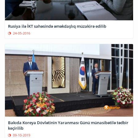
Rusiya ilə İKT sahəsində əməkdaşlıq müzakirə edilib
24-05-2016
Bakıda Koreya Dövlətinin Yaranması Günü münasibətilə tədbir
keçirilib
09-10-2019