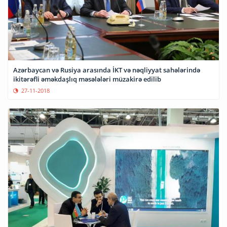
Azərbaycan və Rusiya arasında İKT və nəqliyyat sahələrində
ikitərəfli əməkdaşlıq məsələləri müzakirə edilib
27-11-2018