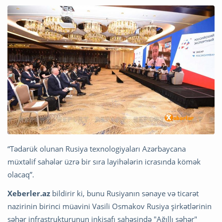
“Tədarük olunan Rusiya texnologiyaları Azərbaycana
müxtəlif sahələr üzrə bir sıra layihələrin icrasında kömək
olacaq”.
Xeberler.az
bildirir ki, bunu Rusiyanın sənaye və ticarət
nazirinin birinci müavini Vasili Osmakov Rusiya şirkətlərinin
şəhər infrastrukturunun inkişafı sahəsində "Ağıllı şəhər"