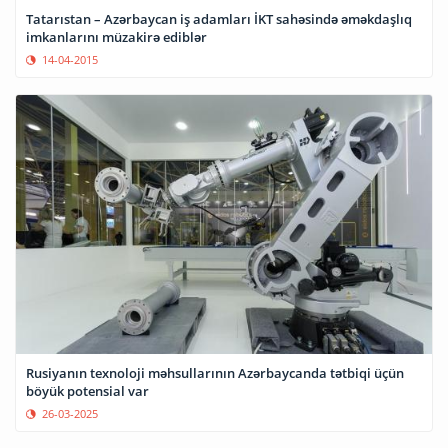
Tatarıstan – Azərbaycan iş adamları İKT sahəsində əməkdaşlıq
imkanlarını müzakirə ediblər
14-04-2015
Rusiyanın texnoloji məhsullarının Azərbaycanda tətbiqi üçün
böyük potensial var
26-03-2025