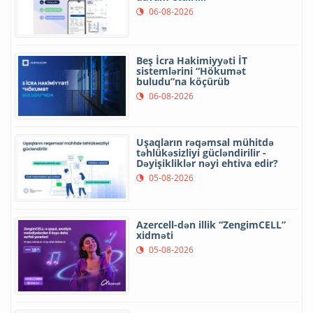
06-08-2026
Beş İcra Hakimiyyəti İT
sistemlərini “Hökumət
buludu”na köçürüb
06-08-2026
Uşaqların rəqəmsal mühitdə
təhlükəsizliyi gücləndirilir -
Dəyişikliklər nəyi ehtiva edir?
05-08-2026
Azercell-dən illik “ZengimCELL”
xidməti
05-08-2026