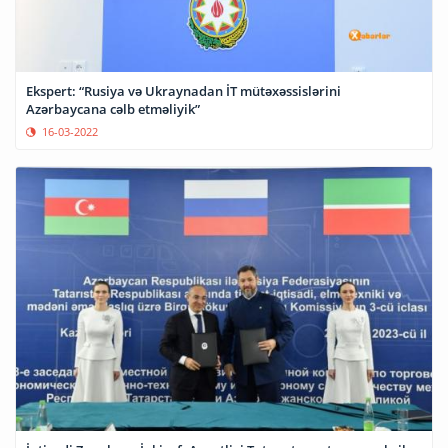
Ekspert: “Rusiya və Ukraynadan İT mütəxəssislərini
Azərbaycana cəlb etməliyik”
16-03-2022