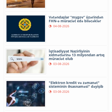
Vətəndaşlar “mygov” üzərindən
FHN-ə müraciət edə biləcəklər
04-08-2026
İqtisadiyyat Nazirliyinin
xidmətlərinə 13 milyondan artıq
müraciət olub
03-08-2026
"Elektron kredit və zəmanət"
sisteminin Əsasnaməsi" dəyişib
03-08-2026