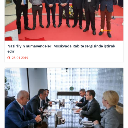
Nazirliyin nümayəndələri Moskvada Rabitə sərgisində iştirak
edir
23-04-2019