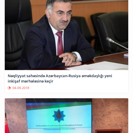
Nəqliyyat sahəsində Azərbaycan-Rusiya əməkdaşlığı yeni
inkişaf mərhələsinə keçir
04-09-2018