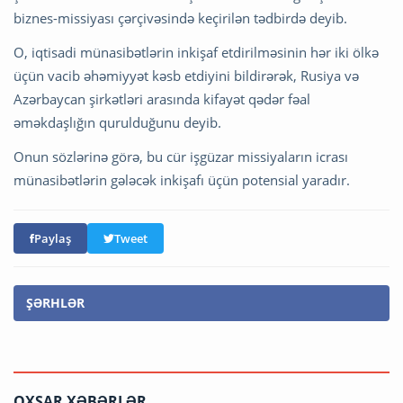
biznes-missiyası çərçivəsində keçirilən tədbirdə deyib.
O, iqtisadi münasibətlərin inkişaf etdirilməsinin hər iki ölkə
üçün vacib əhəmiyyət kəsb etdiyini bildirərək, Rusiya və
Azərbaycan şirkətləri arasında kifayət qədər fəal
əməkdaşlığın qurulduğunu deyib.
Onun sözlərinə görə, bu cür işgüzar missiyaların icrası
münasibətlərin gələcək inkişafı üçün potensial yaradır.
Paylaş
Tweet
ŞƏRHLƏR
OXŞAR XƏBƏRLƏR