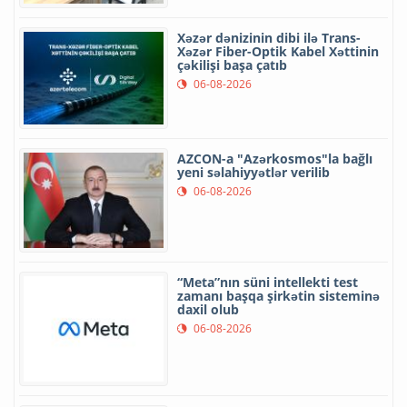
Xəzər dənizinin dibi ilə Trans-
Xəzər Fiber-Optik Kabel Xəttinin
çəkilişi başa çatıb
06-08-2026
AZCON-a "Azərkosmos"la bağlı
yeni səlahiyyətlər verilib
06-08-2026
“Meta”nın süni intellekti test
zamanı başqa şirkətin sisteminə
daxil olub
06-08-2026