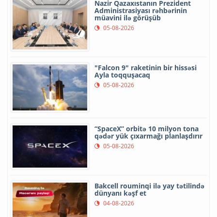
Nazir Qazaxıstanın Prezident
Administrasiyası rəhbərinin
müavini ilə görüşüb
05-08-2026
"Falcon 9" raketinin bir hissəsi
Ayla toqquşacaq
05-08-2026
“SpaceX” orbitə 10 milyon tona
qədər yük çıxarmağı planlaşdırır
05-08-2026
Bakcell rouminqi ilə yay tətilində
dünyanı kəşf et
04-08-2026