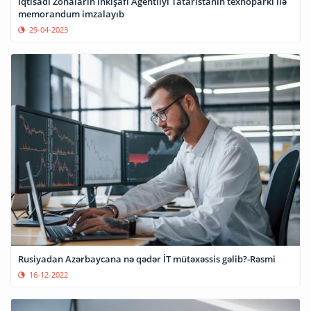
İqtisadi Zonaların İnkişafı Agentliyi Tatarıstanın texnoparkı ilə
memorandum imzalayıb
29-04-2023
Rusiyadan Azərbaycana nə qədər İT mütəxəssis gəlib?-Rəsmi
16-12-2022