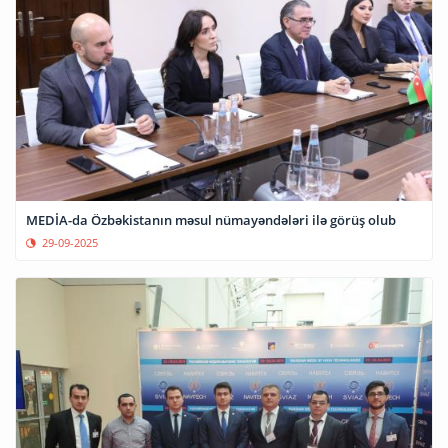
MEDİA-da Özbəkistanın məsul nümayəndələri ilə görüş olub
29-09-2025