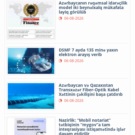
Azərbaycanın rəqəmsal idarəçilik
model iki beynəlxalq mükafata
layiq görülüb
06-08-2026
DSMF 7 ayda 135 minə yaxın
elektron arayış verib
06-08-2026
Azərbaycan və Qazaxıstan
Transxəzər Fiber-Optik Kabel
Xəttinin çəkilişini başa çatdırıb
06-08-2026
Nazirlik: “Mobil notariat”
tətbiqinin “mygov”a tam
inteqrasiyası istiqamətində işlər
davam etdirilir