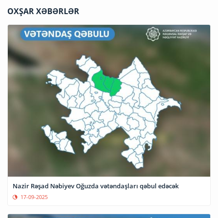
OXŞAR XƏBƏRLƏR
Nazir Rəşad Nəbiyev Oğuzda vətəndaşları qəbul edəcək
17-09-2025