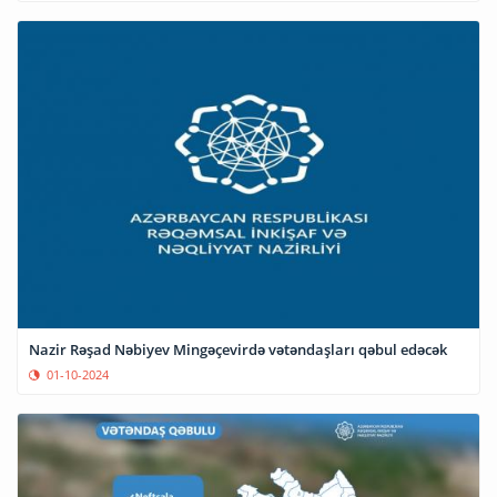
Nazir Rəşad Nəbiyev Mingəçevirdə vətəndaşları qəbul edəcək
01-10-2024