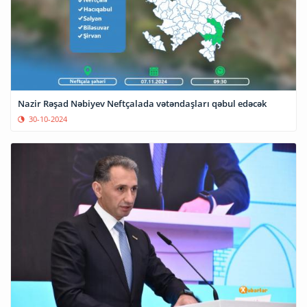
Nazir Rəşad Nəbiyev Neftçalada vətəndaşları qəbul edəcək
30-10-2024