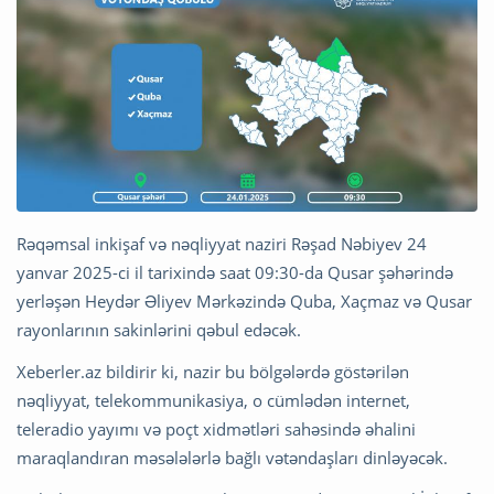
Rəqəmsal inkişaf və nəqliyyat naziri Rəşad Nəbiyev 24
yanvar 2025-ci il tarixində saat 09:30-da Qusar şəhərində
yerləşən Heydər Əliyev Mərkəzində Quba, Xaçmaz və Qusar
rayonlarının sakinlərini qəbul edəcək.
Xeberler.az bildirir ki, nazir bu bölgələrdə göstərilən
nəqliyyat, telekommunikasiya, o cümlədən internet,
teleradio yayımı və poçt xidmətləri sahəsində əhalini
maraqlandıran məsələlərlə bağlı vətəndaşları dinləyəcək.