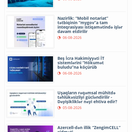
Nazirlik: “Mobil notariat”
tətbiqinin “mygov”a tam
inteqrasiyası istiqamətində işlər
davam etdirilir
06-08-2026
Beş İcra Hakimiyyəti İT
sistemlərini “Hökumət
buludu”na köçürüb
06-08-2026
Uşaqların rəqəmsal mühitdə
təhlükəsizliyi gücləndirilir -
Dəyişikliklər nəyi ehtiva edir?
05-08-2026
Azercell-dən illik “ZengimCELL”
xidməti