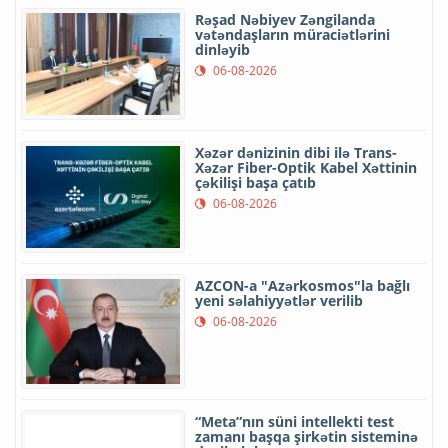
Rəşad Nəbiyev Zəngilanda
vətəndaşların müraciətlərini
dinləyib
06-08-2026
Xəzər dənizinin dibi ilə Trans-
Xəzər Fiber-Optik Kabel Xəttinin
çəkilişi başa çatıb
06-08-2026
AZCON-a "Azərkosmos"la bağlı
yeni səlahiyyətlər verilib
06-08-2026
“Meta”nın süni intellekti test
zamanı başqa şirkətin sisteminə