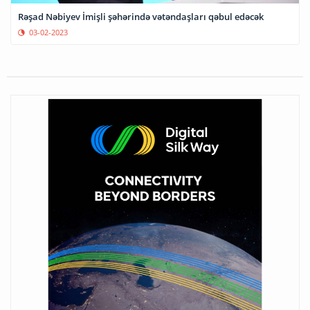
Rəşad Nəbiyev İmişli şəhərində vətəndaşları qəbul edəcək
03-02-2023