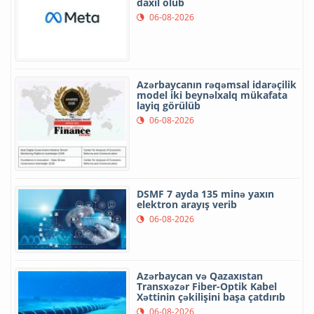
daxil olub
06-08-2026
Azərbaycanın rəqəmsal idarəçilik
model iki beynəlxalq mükafata
layiq görülüb
06-08-2026
DSMF 7 ayda 135 minə yaxın
elektron arayış verib
06-08-2026
Azərbaycan və Qazaxıstan
Transxəzər Fiber-Optik Kabel
Xəttinin çəkilişini başa çatdırıb
06-08-2026