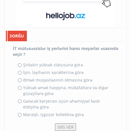
SORĞU
İT mütəxəssislər iş yerlərini hansı meyarlar əsasında
seçir ?
Şirkətin yüksək statusuna görə
İşin, layihənin xarakterinə görə
Əmək müqaviləsinin olmasına görə
Yüksək əmək haqqına, mükafatlara və digər
güzəştlərə görə
Gələcək karyerası üçün əhəmiyyət kəsb
etdiyinə görə
Maraqlı, işgüzar kollektivə görə