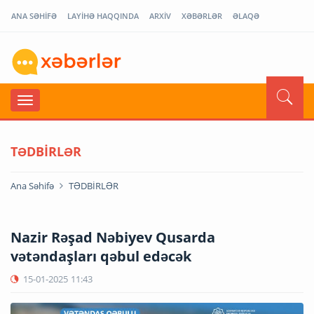
ANA SƏHİFƏ
LAYİHƏ HAQQINDA
ARXİV
XƏBƏRLƏR
ƏLAQƏ
TƏDBİRLƏR
Ana Səhifə
TƏDBİRLƏR
Nazir Rəşad Nəbiyev Qusarda
vətəndaşları qəbul edəcək
15-01-2025
11:43