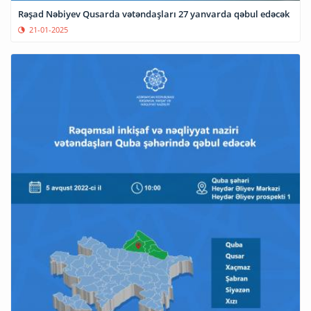
Rəşad Nəbiyev Qusarda vətəndaşları 27 yanvarda qəbul edəcək
21-01-2025