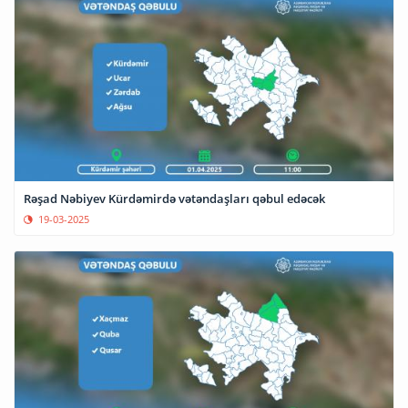
Rəşad Nəbiyev Kürdəmirdə vətəndaşları qəbul edəcək
19-03-2025