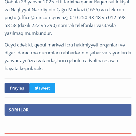
Qəbula 23 yanvar 2025-ci il tarixinə qədər Rəqəmsal İnkişaf
və Nəqliyyat Nazirliyinin Çağrı Mərkəzi (1655) və elektron
poçtu (
office@mincom.gov.az
), 010 250 48 48 və 012 598
58 58 (daxili 222 və 290) nömrəli telefonlar vasitəsilə
yazılmaq mümkündür.
Qeyd edək ki, qəbul mərkəzi icra hakimiyyəti orqanları və
digər idarəetmə qurumları rəhbərlərinin şəhər və rayonlarda
yanvar ayı üzrə vətəndaşların qəbulu cədvəlinə əsasən
həyata keçiriləcək.
Paylaş
Tweet
ŞƏRHLƏR