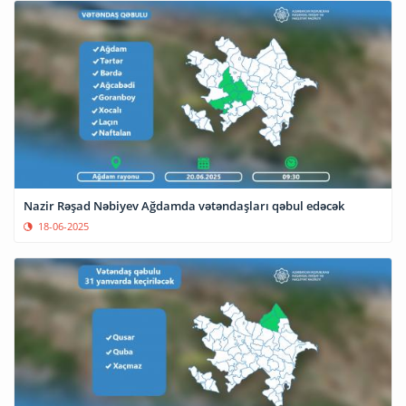
Nazir Rəşad Nəbiyev Ağdamda vətəndaşları qəbul edəcək
18-06-2025