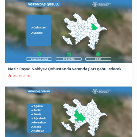
Nazir Rəşad Nəbiyev Qobustanda vətəndaşları qəbul edəcək
05-03-2026