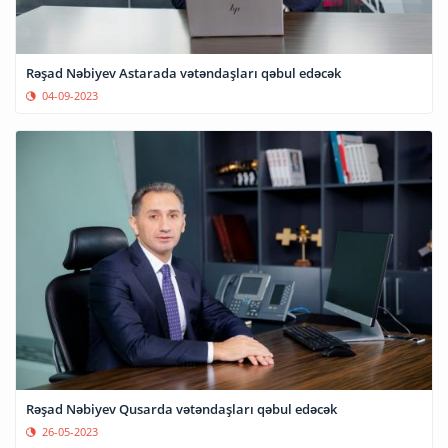
Rəşad Nəbiyev Astarada vətəndaşları qəbul edəcək
04-09-2023
Rəşad Nəbiyev Qusarda vətəndaşları qəbul edəcək
26-05-2023