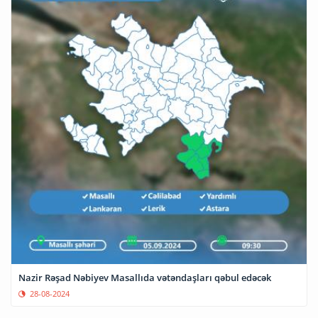
Nazir Rəşad Nəbiyev Masallıda vətəndaşları qəbul edəcək
28-08-2024