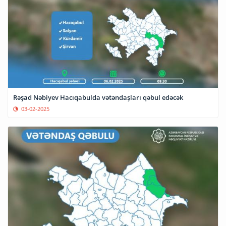
Rəşad Nəbiyev Hacıqabulda vətəndaşları qəbul edəcək
03-02-2025