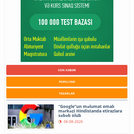
SON XƏBƏR
POPULYAR
YAZARLAR
“Google”un məlumat emalı
mərkəzi Hindistanda etirazlara
səbəb olub
06-08-2026