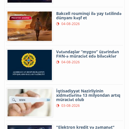
Bakcell rouminqi ilə yay tətilində
dünyanı kəşf et
04-08-2026
Vətəndaşlar “mygov” üzərindən
FHN-ə müraciət edə biləcəklər
04-08-2026
İqtisadiyyat Nazirliyinin
xidmətlərinə 13 milyondan artıq
müraciət olub
03-08-2026
"Elektron kredit və zəmanət"