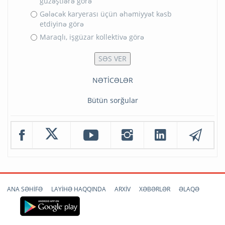
güzəştlərə görə
Gələcək karyerası üçün əhəmiyyət kəsb
etdiyinə görə
Maraqlı, işgüzar kollektivə görə
NƏTİCƏLƏR
Bütün sorğular
ANA SƏHİFƏ
LAYİHƏ HAQQINDA
ARXİV
XƏBƏRLƏR
ƏLAQƏ