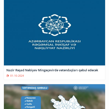
Nazir Rəşad Nəbiyev Mingəçevirdə vətəndaşları qəbul edəcək
01-10-2024