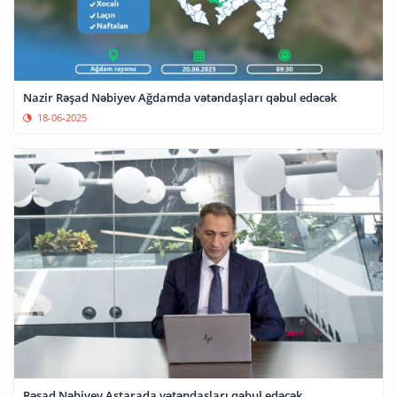
Nazir Rəşad Nəbiyev Ağdamda vətəndaşları qəbul edəcək
18-06-2025
Rəşad Nəbiyev Astarada vətəndaşları qəbul edəcək