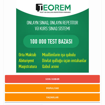
SON XƏBƏR
POPULYAR
YAZARLAR