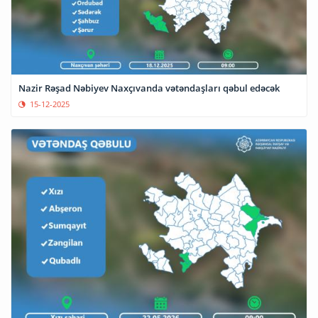
Nazir Rəşad Nəbiyev Naxçıvanda vətəndaşları qəbul edəcək
15-12-2025