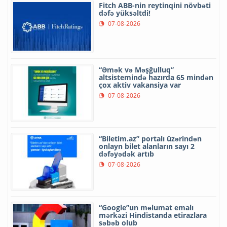
Fitch ABB-nin reytinqini növbəti
dəfə yüksəltdi!
07-08-2026
“Əmək və Məşğulluq”
altsistemində hazırda 65 mindən
çox aktiv vakansiya var
07-08-2026
“Biletim.az” portalı üzərindən
onlayn bilet alanların sayı 2
dəfəyədək artıb
07-08-2026
“Google”un məlumat emalı
mərkəzi Hindistanda etirazlara
səbəb olub