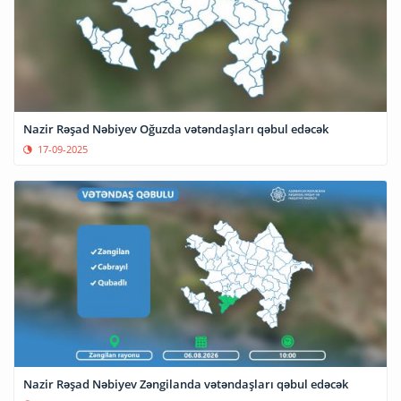
Nazir Rəşad Nəbiyev Oğuzda vətəndaşları qəbul edəcək
17-09-2025
Nazir Rəşad Nəbiyev Zəngilanda vətəndaşları qəbul edəcək