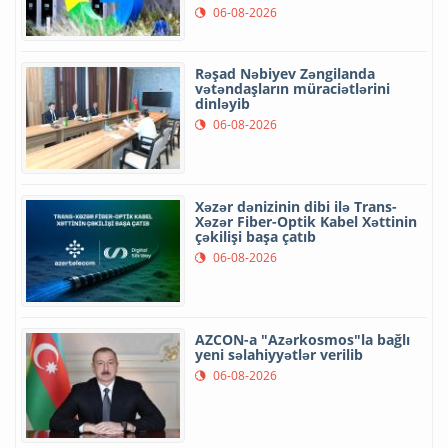
06-08-2026
Rəşad Nəbiyev Zəngilanda
vətəndaşların müraciətlərini
dinləyib
06-08-2026
Xəzər dənizinin dibi ilə Trans-
Xəzər Fiber-Optik Kabel Xəttinin
çəkilişi başa çatıb
06-08-2026
AZCON-a "Azərkosmos"la bağlı
yeni səlahiyyətlər verilib
06-08-2026