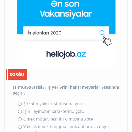
SORĞU
İT mütəxəssislər iş yerlərini hansı meyarlar əsasında
seçir ?
Şirkətin yüksək statusuna görə
İşin, layihənin xarakterinə görə
Əmək müqaviləsinin olmasına görə
Yüksək əmək haqqına, mükafatlara və digər