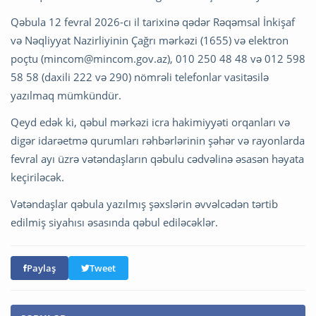
Qəbula 12 fevral 2026-cı il tarixinə qədər Rəqəmsal İnkişaf
və Nəqliyyat Nazirliyinin Çağrı mərkəzi (1655) və elektron
poçtu (
mincom@mincom.gov.az
), 010 250 48 48 və 012 598
58 58 (daxili 222 və 290) nömrəli telefonlar vasitəsilə
yazılmaq mümkündür.
Qeyd edək ki, qəbul mərkəzi icra hakimiyyəti orqanları və
digər idarəetmə qurumları rəhbərlərinin şəhər və rayonlarda
fevral ayı üzrə vətəndaşların qəbulu cədvəlinə əsasən həyata
keçiriləcək.
Vətəndaşlar qəbula yazılmış şəxslərin əvvəlcədən tərtib
edilmiş siyahısı əsasında qəbul ediləcəklər.
Paylaş
Tweet