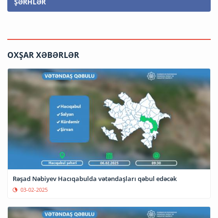
ŞƏRHLƏR
OXŞAR XƏBƏRLƏR
Rəşad Nəbiyev Hacıqabulda vətəndaşları qəbul edəcək
03-02-2025