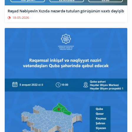
Rəşad Nəbiyevin Xızıda nəzərdə tutulan görüşünün vaxtı dəyişib
18-05-2026