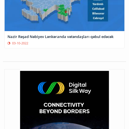
Nazir Rəşad Nəbiyev Lənkəranda vətəndaşları qəbul edəcək
03-10-2022