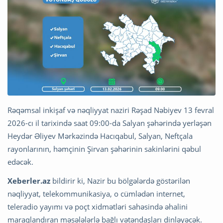
Rəqəmsal inkişaf və nəqliyyat naziri Rəşad Nəbiyev 13 fevral
2026-cı il tarixində saat 09:00-da Salyan şəhərində yerləşən
Heydər Əliyev Mərkəzində Hacıqabul, Salyan, Neftçala
rayonlarının, həmçinin Şirvan şəhərinin sakinlərini qəbul
edəcək.
Xeberler.az
bildirir ki, Nazir bu bölgələrdə göstərilən
nəqliyyat, telekommunikasiya, o cümlədən internet,
teleradio yayımı və poçt xidmətləri sahəsində əhalini
maraqlandıran məsələlərlə bağlı vətəndaşları dinləyəcək.