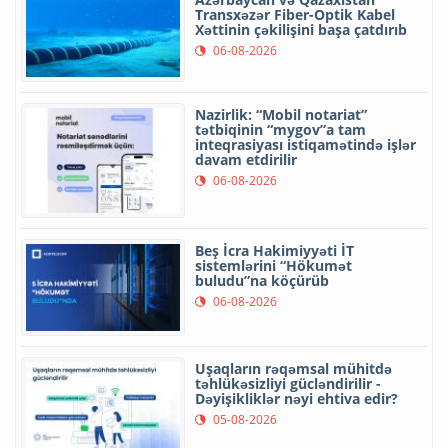
Transxəzər Fiber-Optik Kabel
Xəttinin çəkilişini başa çatdırıb
06-08-2026
Nazirlik: “Mobil notariat”
tətbiqinin “mygov”a tam
inteqrasiyası istiqamətində işlər
davam etdirilir
06-08-2026
Beş İcra Hakimiyyəti İT
sistemlərini “Hökumət
buludu”na köçürüb
06-08-2026
Uşaqların rəqəmsal mühitdə
təhlükəsizliyi gücləndirilir -
Dəyişikliklər nəyi ehtiva edir?
05-08-2026