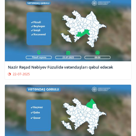
Nazir Rəşad Nəbiyev Füzulidə vətəndaşları qəbul edəcək
22-07-2025