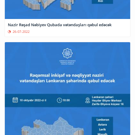
Nazir Rəşad Nəbiyev Qubada vətəndaşları qəbul edəcək
26-07-2022