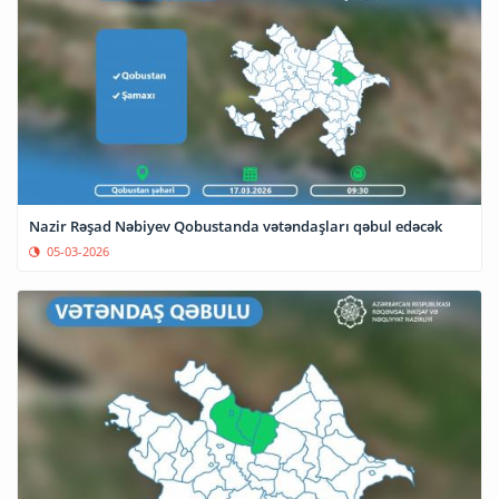
Nazir Rəşad Nəbiyev Qobustanda vətəndaşları qəbul edəcək
05-03-2026