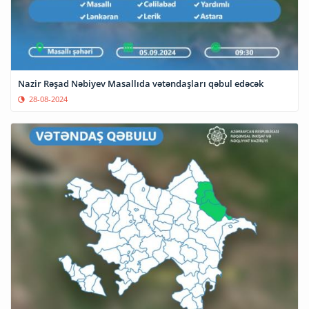
Nazir Rəşad Nəbiyev Masallıda vətəndaşları qəbul edəcək
28-08-2024