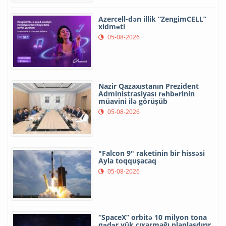
Azercell-dən illik “ZengimCELL”
xidməti
05-08-2026
Nazir Qazaxıstanın Prezident
Administrasiyası rəhbərinin
müavini ilə görüşüb
05-08-2026
"Falcon 9" raketinin bir hissəsi
Ayla toqquşacaq
05-08-2026
“SpaceX” orbitə 10 milyon tona
qədər yük çıxarmağı planlaşdırır