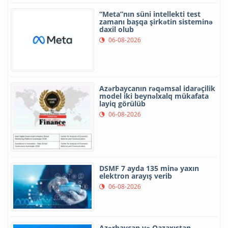
“Meta”nın süni intellekti test
zamanı başqa şirkətin sisteminə
daxil olub
06-08-2026
Azərbaycanın rəqəmsal idarəçilik
model iki beynəlxalq mükafata
layiq görülüb
06-08-2026
DSMF 7 ayda 135 minə yaxın
elektron arayış verib
06-08-2026
Azərbaycan və Qazaxıstan