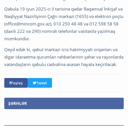
Qəbula 19 iyun 2025-ci il tarixinə qədər Rəqəmsal İnkişaf və
Nəqliyyat Nazirliyinin Çağrı mərkəzi (1655) və elektron poçtu
(
office@mincom.gov.az
), 010 250 48 48 və 012 598 58 58
(daxili 222 və 290) nömrəli telefonlar vasitəsilə yazılmaq
mümkündür.
Qeyd edək ki, qəbul mərkəzi icra hakimiyyəti orqanları və
digər idarəetmə qurumları rəhbərlərinin şəhər və rayonlarda
vətəndaşların qəbulu cədvəlinə əsasən həyata keçiriləcək.
Paylaş
Tweet
ŞƏRHLƏR