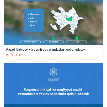
Rəşad Nəbiyev Kürdəmirdə vətəndaşları qəbul edəcək
19-03-2025