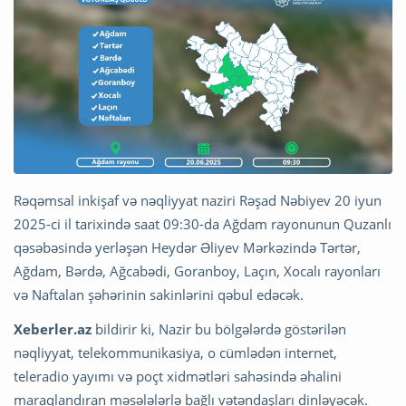
Rəqəmsal inkişaf və nəqliyyat naziri Rəşad Nəbiyev 20 iyun
2025-ci il tarixində saat 09:30-da Ağdam rayonunun Quzanlı
qəsəbəsində yerləşən Heydər Əliyev Mərkəzində Tərtər,
Ağdam, Bərdə, Ağcabədi, Goranboy, Laçın, Xocalı rayonları
və Naftalan şəhərinin sakinlərini qəbul edəcək.
Xeberler.az
bildirir ki, Nazir bu bölgələrdə göstərilən
nəqliyyat, telekommunikasiya, o cümlədən internet,
teleradio yayımı və poçt xidmətləri sahəsində əhalini
maraqlandıran məsələlərlə bağlı vətəndaşları dinləyəcək.