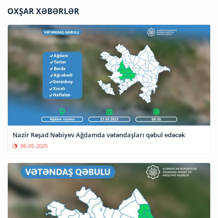
OXŞAR XƏBƏRLƏR
Nazir Rəşad Nəbiyev Ağdamda vətəndaşları qəbul edəcək
06-05-2025