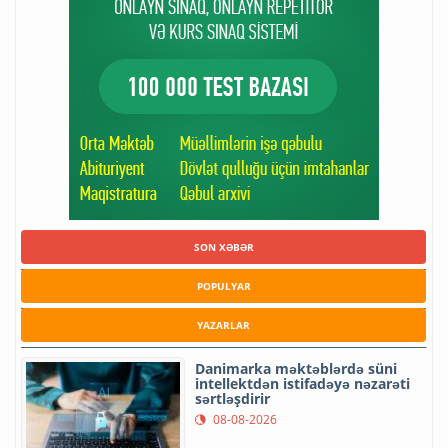
SON XƏBƏR
POPULYAR
YAZARLAR
Danimarka məktəblərdə süni
intellektdən istifadəyə nəzarəti
sərtləşdirir
08-08-2026