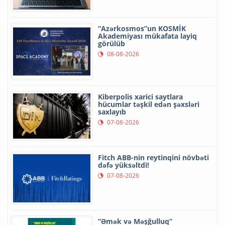
“Azərkosmos”un KOSMİK
Akademiyası mükafata layiq
görülüb
08-08-2026
Kiberpolis xarici saytlara
hücumlar təşkil edən şəxsləri
saxlayıb
07-08-2026
Fitch ABB-nin reytinqini növbəti
dəfə yüksəltdi!
07-08-2026
“Əmək və Məşğulluq”