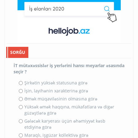
SORĞU
İT mütəxəssislər iş yerlərini hansı meyarlar əsasında
seçir ?
Şirkətin yüksək statusuna görə
İşin, layihənin xarakterinə görə
Əmək müqaviləsinin olmasına görə
Yüksək əmək haqqına, mükafatlara və digər
güzəştlərə görə
Gələcək karyerası üçün əhəmiyyət kəsb
etdiyinə görə
Maraqlı, işgüzar kollektivə görə