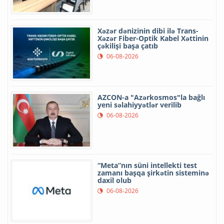
Xəzər dənizinin dibi ilə Trans-
Xəzər Fiber-Optik Kabel Xəttinin
çəkilişi başa çatıb
06-08-2026
AZCON-a "Azərkosmos"la bağlı
yeni səlahiyyətlər verilib
06-08-2026
“Meta”nın süni intellekti test
zamanı başqa şirkətin sisteminə
daxil olub
06-08-2026