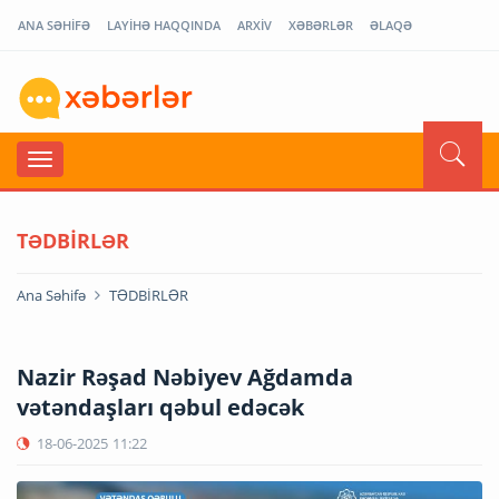
ANA SƏHİFƏ
LAYİHƏ HAQQINDA
ARXİV
XƏBƏRLƏR
ƏLAQƏ
TƏDBİRLƏR
Ana Səhifə
TƏDBİRLƏR
Nazir Rəşad Nəbiyev Ağdamda
vətəndaşları qəbul edəcək
18-06-2025
11:22