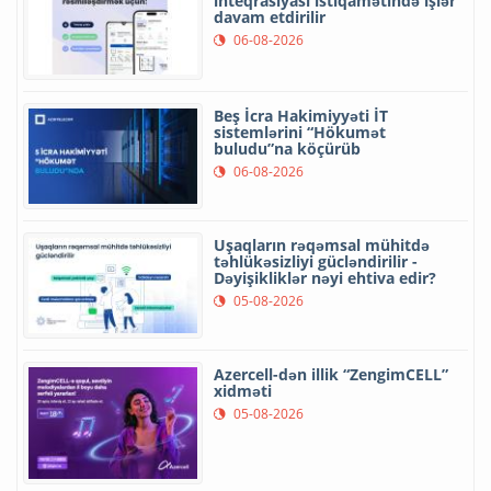
inteqrasiyası istiqamətində işlər
davam etdirilir
06-08-2026
Beş İcra Hakimiyyəti İT
sistemlərini “Hökumət
buludu”na köçürüb
06-08-2026
Uşaqların rəqəmsal mühitdə
təhlükəsizliyi gücləndirilir -
Dəyişikliklər nəyi ehtiva edir?
05-08-2026
Azercell-dən illik “ZengimCELL”
xidməti
05-08-2026