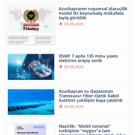
Azərbaycanın rəqəmsal idarəçilik
model iki beynəlxalq mükafata
layiq görülüb
06-08-2026
DSMF 7 ayda 135 minə yaxın
elektron arayış verib
06-08-2026
Azərbaycan və Qazaxıstan
Transxəzər Fiber-Optik Kabel
Xəttinin çəkilişini başa çatdırıb
06-08-2026
Nazirlik: “Mobil notariat”
tətbiqinin “mygov”a tam