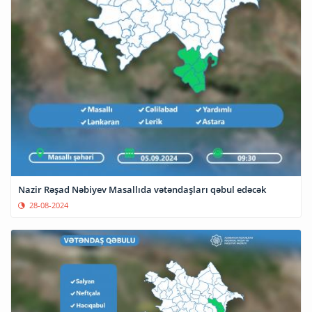
Nazir Rəşad Nəbiyev Masallıda vətəndaşları qəbul edəcək
28-08-2024