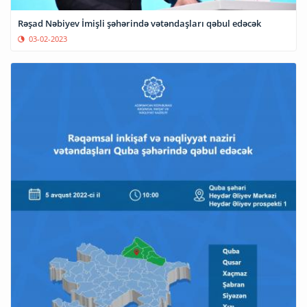
Rəşad Nəbiyev İmişli şəhərində vətəndaşları qəbul edəcək
03-02-2023