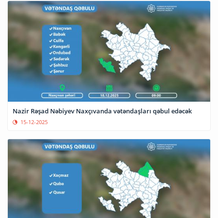
Nazir Rəşad Nəbiyev Naxçıvanda vətəndaşları qəbul edəcək
15-12-2025