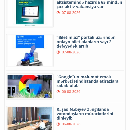
altsistemində hazırda 65 mindən
çox aktiv vakansiya var
07-08-2026
“Biletim.az” portalı üzərindən
onlayn bilet alanların sayı 2
dəfəyədək artıb
07-08-2026
“Google”un məlumat emalı
mərkəzi Hindistanda etirazlara
səbəb olub
06-08-2026
Rəşad Nəbiyev Zəngilanda
vətəndaşların müraciətlərini
dinləyib
06-08-2026