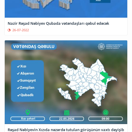
Nazir Rəşad Nəbiyev Qubada vətəndaşları qəbul edəcək
26-07-2022
Rəşad Nəbiyevin Xızıda nəzərdə tutulan görüşünün vaxtı dəyişib