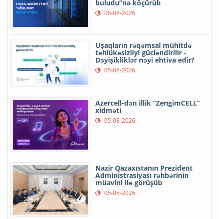
buludu”na köçürüb
06-08-2026
Uşaqların rəqəmsal mühitdə
təhlükəsizliyi gücləndirilir -
Dəyişikliklər nəyi ehtiva edir?
05-08-2026
Azercell-dən illik “ZengimCELL”
xidməti
05-08-2026
Nazir Qazaxıstanın Prezident
Administrasiyası rəhbərinin
müavini ilə görüşüb
05-08-2026