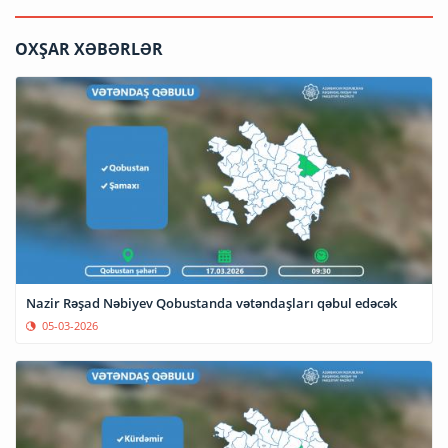
OXŞAR XƏBƏRLƏR
Nazir Rəşad Nəbiyev Qobustanda vətəndaşları qəbul edəcək
05-03-2026