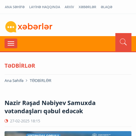
ANA SƏHİFƏ
LAYİHƏ HAQQINDA
ARXİV
XƏBƏRLƏR
ƏLAQƏ
TƏDBİRLƏR
Ana Səhifə
TƏDBİRLƏR
Nazir Rəşad Nəbiyev Samuxda
vətəndaşları qəbul edəcək
27-02-2025
18:15