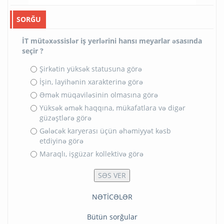
SORĞU
İT mütəxəssislər iş yerlərini hansı meyarlar əsasında
seçir ?
Şirkətin yüksək statusuna görə
İşin, layihənin xarakterinə görə
Əmək müqaviləsinin olmasına görə
Yüksək əmək haqqına, mükafatlara və digər
güzəştlərə görə
Gələcək karyerası üçün əhəmiyyət kəsb
etdiyinə görə
Maraqlı, işgüzar kollektivə görə
NƏTİCƏLƏR
Bütün sorğular