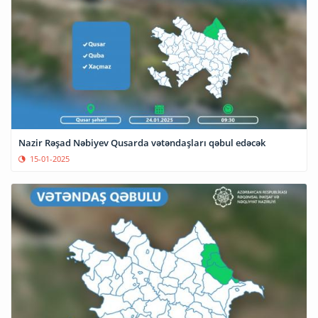
Nazir Rəşad Nəbiyev Qusarda vətəndaşları qəbul edəcək
15-01-2025