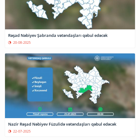
Rəşad Nəbiyev Şabranda vətəndaşları qəbul edəcək
20-08-2025
Nazir Rəşad Nəbiyev Füzulidə vətəndaşları qəbul edəcək
22-07-2025