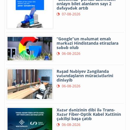
onlayn bilet alanların sayı 2
dəfəyədək artıb
07-08-2026
“Google”un məlumat emalı
mərkəzi Hindistanda etirazlara
səbəb olub
06-08-2026
Rəşad Nəbiyev Zəngilanda
vətəndaşların müraciətlərini
dinləyib
06-08-2026
Xəzər dənizinin dibi ilə Trans-
Xəzər Fiber-Optik Kabel Xəttinin
çəkilişi başa çatıb
06-08-2026