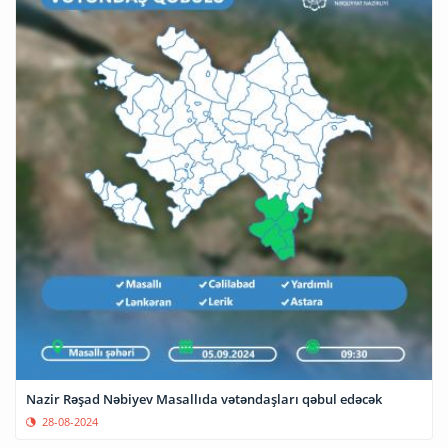
Nazir Rəşad Nəbiyev Masallıda vətəndaşları qəbul edəcək
28-08-2024