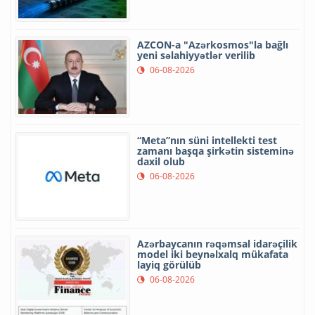
AZCON-a "Azərkosmos"la bağlı
yeni səlahiyyətlər verilib
06-08-2026
“Meta”nın süni intellekti test
zamanı başqa şirkətin sisteminə
daxil olub
06-08-2026
Azərbaycanın rəqəmsal idarəçilik
model iki beynəlxalq mükafata
layiq görülüb
06-08-2026