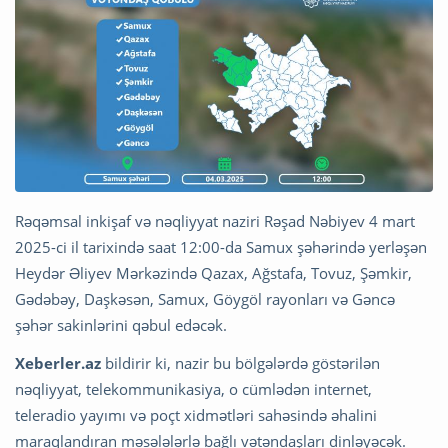
Rəqəmsal inkişaf və nəqliyyat naziri Rəşad Nəbiyev 4 mart
2025-ci il tarixində saat 12:00-da Samux şəhərində yerləşən
Heydər Əliyev Mərkəzində Qazax, Ağstafa, Tovuz, Şəmkir,
Gədəbəy, Daşkəsən, Samux, Göygöl rayonları və Gəncə
şəhər sakinlərini qəbul edəcək.
Xeberler.az
bildirir ki, nazir bu bölgələrdə göstərilən
nəqliyyat, telekommunikasiya, o cümlədən internet,
teleradio yayımı və poçt xidmətləri sahəsində əhalini
maraqlandıran məsələlərlə bağlı vətəndaşları dinləyəcək.