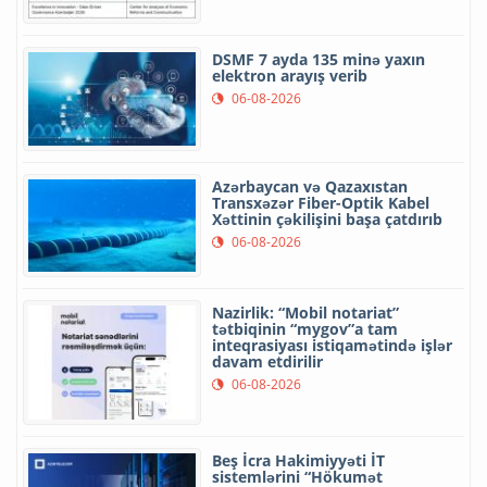
DSMF 7 ayda 135 minə yaxın
elektron arayış verib
06-08-2026
Azərbaycan və Qazaxıstan
Transxəzər Fiber-Optik Kabel
Xəttinin çəkilişini başa çatdırıb
06-08-2026
Nazirlik: “Mobil notariat”
tətbiqinin “mygov”a tam
inteqrasiyası istiqamətində işlər
davam etdirilir
06-08-2026
Beş İcra Hakimiyyəti İT
sistemlərini “Hökumət