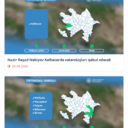
Nazir Rəşad Nəbiyev Kəlbəcərdə vətəndaşları qəbul edəcək
20-04-2026