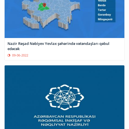
Nazir Rəşad Nəbiyev Yevlax şəhərində vətəndaşları qəbul
edəcək
09-06-2022