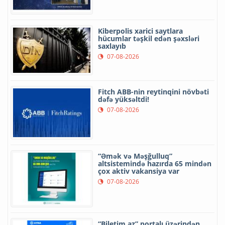
Kiberpolis xarici saytlara
hücumlar təşkil edən şəxsləri
saxlayıb
07-08-2026
Fitch ABB-nin reytinqini növbəti
dəfə yüksəltdi!
07-08-2026
“Əmək və Məşğulluq”
altsistemində hazırda 65 mindən
çox aktiv vakansiya var
07-08-2026
“Biletim.az” portalı üzərindən