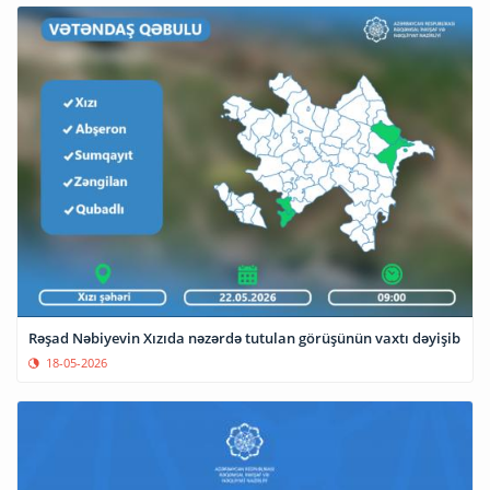
Rəşad Nəbiyevin Xızıda nəzərdə tutulan görüşünün vaxtı dəyişib
18-05-2026