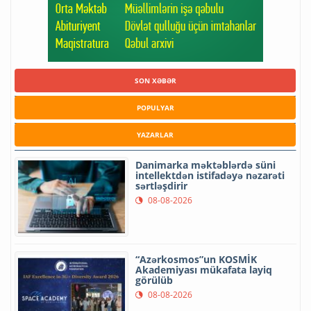
SON XƏBƏR
POPULYAR
YAZARLAR
Danimarka məktəblərdə süni
intellektdən istifadəyə nəzarəti
sərtləşdirir
08-08-2026
“Azərkosmos”un KOSMİK
Akademiyası mükafata layiq
görülüb
08-08-2026