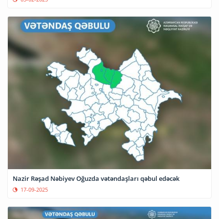
Nazir Rəşad Nəbiyev Oğuzda vətəndaşları qəbul edəcək
17-09-2025