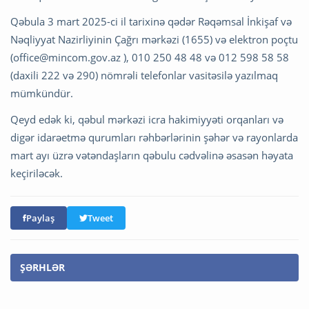
Qəbula 3 mart 2025-ci il tarixinə qədər Rəqəmsal İnkişaf və
Nəqliyyat Nazirliyinin Çağrı mərkəzi (1655) və elektron poçtu
(
office@mincom.gov.az
), 010 250 48 48 və 012 598 58 58
(daxili 222 və 290) nömrəli telefonlar vasitəsilə yazılmaq
mümkündür.
Qeyd edək ki, qəbul mərkəzi icra hakimiyyəti orqanları və
digər idarəetmə qurumları rəhbərlərinin şəhər və rayonlarda
mart ayı üzrə vətəndaşların qəbulu cədvəlinə əsasən həyata
keçiriləcək.
Paylaş
Tweet
ŞƏRHLƏR