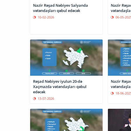
Nazir Rəşad Nəbiyev Salyanda
Nazir Rəş
vətəndaşları qəbul edəcək
vətəndaşla
10-02-2026
06-05-202
Rəşad Nəbiyev iyulun 20-də
Nazir Rəş
Xaçmazda vətəndaşları qəbul
vətəndaşla
edəcək
18-06-202
13-07-2026