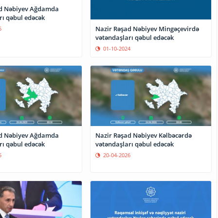
ad Nəbiyev Ağdamda
rı qəbul edəcək
Nazir Rəşad Nəbiyev Mingəçevirdə
5
vətəndaşları qəbul edəcək
01-10-2024
ad Nəbiyev Ağdamda
Nazir Rəşad Nəbiyev Kəlbəcərdə
rı qəbul edəcək
vətəndaşları qəbul edəcək
5
20-04-2026