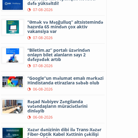
dəfə yüksəltdi!
07-08-2026
“Əmək və Məşğulluq” altsistemində
hazırda 65 mindən çox aktiv
vakansiya var
07-08-2026
“Biletim.az” portalı üzərindən
onlayn bilet alanların sayı 2
dəfəyədək artıb
07-08-2026
“Google”un məlumat emalı mərkəzi
Hindistanda etirazlara səbəb olub
06-08-2026
Rəşad Nəbiyev Zəngilanda
vətəndaşların müraciətlərini
dinləyib
06-08-2026
Xəzər dənizinin dibi ilə Trans-Xəzər
Fiber-Optik Kabel Xəttinin çəkilişi