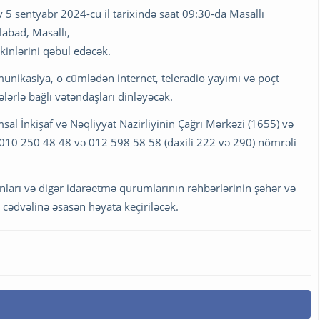
 5 sentyabr 2024-cü il tarixində saat 09:30-da Masallı
abad, Masallı,
kinlərini qəbul edəcək.
munikasiya, o cümlədən internet, teleradio yayımı və poçt
ərlə bağlı vətəndaşları dinləyəcək.
al İnkişaf və Nəqliyyat Nazirliyinin Çağrı Mərkəzi (1655) və
 010 250 48 48 və 012 598 58 58 (daxili 222 və 290) nömrəli
nları və digər idarəetmə qurumlarının rəhbərlərinin şəhər və
 cədvəlinə əsasən həyata keçiriləcək.