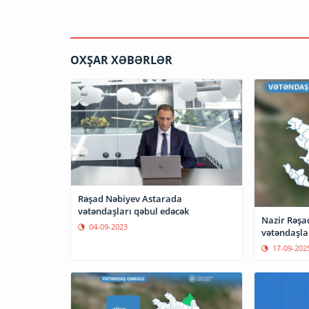
OXŞAR XƏBƏRLƏR
Rəşad Nəbiyev Astarada
vətəndaşları qəbul edəcək
Nazir Rəşa
04-09-2023
vətəndaşla
17-09-202