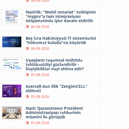
06-08-2026
Nazirlik: “Mobil notariat” tətbiqinin
“mygov”a tam inteqrasiyası
istiqamətində işlər davam etdirilir
06-08-2026
Beş İcra Hakimiyyəti İT sistemlərini
“Hökumət buludu”na köçürüb
06-08-2026
Uşaqların rəqəmsal mühitdə
təhlükəsizliyi gücləndirilir -
Dəyişikliklər nəyi ehtiva edir?
05-08-2026
Azercell-dən illik “ZengimCELL”
xidməti
05-08-2026
Nazir Qazaxıstanın Prezident
Administrasiyası rəhbərinin
müavini ilə görüşüb
05-08-2026