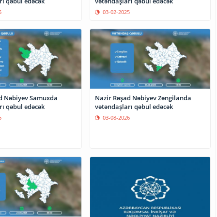
rı qəbul edəcək
vətəndaşları qəbul edəcək
5
03-02-2025
ad Nəbiyev Samuxda
Nazir Rəşad Nəbiyev Zəngilanda
rı qəbul edəcək
vətəndaşları qəbul edəcək
5
03-08-2026