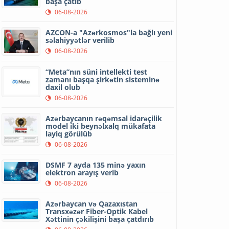
başa çatıb
06-08-2026
AZCON-a "Azərkosmos"la bağlı yeni
səlahiyyətlər verilib
06-08-2026
“Meta”nın süni intellekti test
zamanı başqa şirkətin sisteminə
daxil olub
06-08-2026
Azərbaycanın rəqəmsal idarəçilik
model iki beynəlxalq mükafata
layiq görülüb
06-08-2026
DSMF 7 ayda 135 minə yaxın
elektron arayış verib
06-08-2026
Azərbaycan və Qazaxıstan
Transxəzər Fiber-Optik Kabel
Xəttinin çəkilişini başa çatdırıb