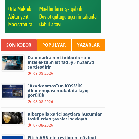
SON XƏBƏR
POPULYAR
YAZARLAR
Danimarka məktəblərdə süni
intellektdən istifadəyə nəzarəti
sərtləşdirir
08-08-2026
“Azərkosmos”un KOSMİK
Akademiyası mükafata layiq
görülüb
08-08-2026
Kiberpolis xarici saytlara hücumlar
təşkil edən şəxsləri saxlayıb
07-08-2026
Fitch ABB-nin reytinqini növbəti