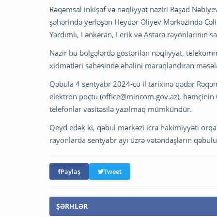
Rəqəmsal inkişaf və nəqliyyat naziri Rəşad Nəbiyev
şəhərində yerləşən Heydər Əliyev Mərkəzində Cəlil
Yardımlı, Lənkəran, Lerik və Astara rayonlarının sa
Nazir bu bölgələrdə göstərilən nəqliyyat, telekom
xidmətləri sahəsində əhalini maraqlandıran məsələl
Qəbula 4 sentyabr 2024-cü il tarixinə qədər Rəqəms
elektron poçtu (
office@mincom.gov.az
), həmçinin
telefonlar vasitəsilə yazılmaq mümkündür.
Qeyd edək ki, qəbul mərkəzi icra hakimiyyəti orqa
rayonlarda sentyabr ayı üzrə vətəndaşların qəbulu
Paylaş
Tweet
ŞƏRHLƏR