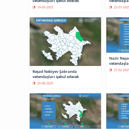
vətəndaşları qəbul edəcək
vətəndaşla
19-03-2025
22-07-202
Nazir Rəş
vətəndaşla
27-02-202
Rəşad Nəbiyev Şabranda
vətəndaşları qəbul edəcək
20-08-2025