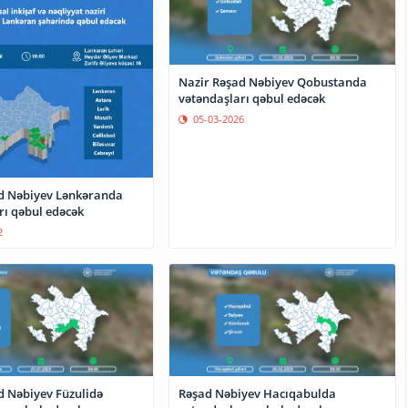
Nazir Rəşad Nəbiyev Qobustanda
vətəndaşları qəbul edəcək
05-03-2026
d Nəbiyev Lənkəranda
rı qəbul edəcək
2
d Nəbiyev Füzulidə
Rəşad Nəbiyev Hacıqabulda