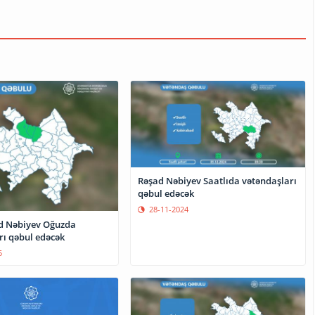
Rəşad Nəbiyev Saatlıda vətəndaşları
qəbul edəcək
28-11-2024
d Nəbiyev Oğuzda
rı qəbul edəcək
5