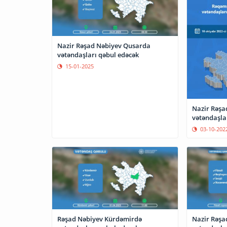
Nazir Rəşad Nəbiyev Qusarda
vətəndaşları qəbul edəcək
15-01-2025
Nazir Rəşa
vətəndaşla
03-10-202
Rəşad Nəbiyev Kürdəmirdə
Nazir Rəşa