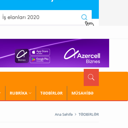
RUBRİKA
TƏDBİRLƏR
MÜSAHİBƏ
Ana Səhifə
TƏDBİRLƏR