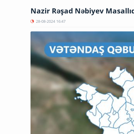
Nazir Rəşad Nəbiyev Masallı
28-08-2024
16:47