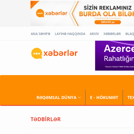
ANA SƏHİFƏ
LAYİHƏ HAQQINDA
ARXİV
XƏBƏRLƏR
ƏLA
RƏQƏMSAL DÜNYA
E - HÖKUMƏT
TE
TƏDBİRLƏR