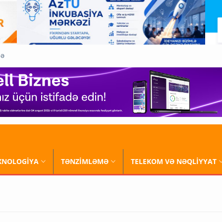
QƏ
XNOLOGİYA
TƏNZİMLƏMƏ
TELEKOM VƏ NƏQLİYYAT