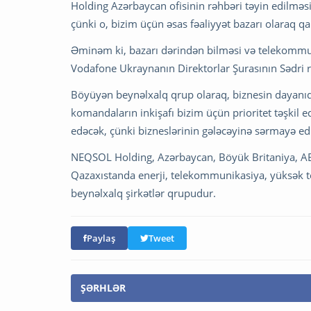
Holding Azərbaycan ofisinin rəhbəri təyin edilməs
çünki o, bizim üçün əsas fəaliyyət bazarı olaraq qal
Əminəm ki, bazarı dərindən bilməsi və telekommun
Vodafone Ukraynanın Direktorlar Şurasının Sədri 
Böyüyən beynəlxalq qrup olaraq, biznesin dayanıqlı
komandaların inkişafı bizim üçün prioritet təşk
edəcək, çünki bizneslərinin gələcəyinə sərmayə edi
NEQSOL Holding, Azərbaycan, Böyük Britaniya, AB
Qazaxıstanda enerji, telekommunikasiya, yüksək tex
beynəlxalq şirkətlər qrupudur.
Paylaş
Tweet
ŞƏRHLƏR