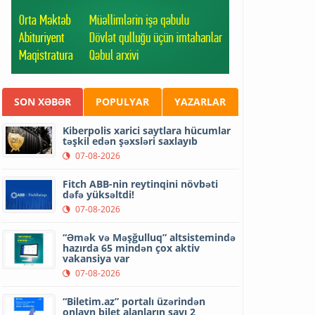
SON XƏBƏR
POPULYAR
YAZARLAR
Kiberpolis xarici saytlara hücumlar
təşkil edən şəxsləri saxlayıb
07-08-2026
Fitch ABB-nin reytinqini növbəti
dəfə yüksəltdi!
07-08-2026
“Əmək və Məşğulluq” altsistemində
hazırda 65 mindən çox aktiv
vakansiya var
07-08-2026
“Biletim.az” portalı üzərindən
onlayn bilet alanların sayı 2