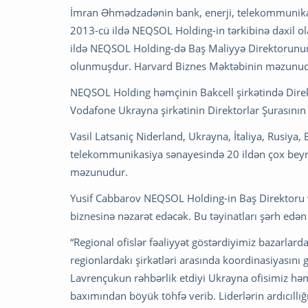
İmran Əhmədzadənin bank, enerji, telekommunikasiy
2013-cü ildə NEQSOL Holding-in tərkibinə daxil ol
ildə NEQSOL Holding-də Baş Maliyyə Direktorunun 
olunmuşdur. Harvard Biznes Məktəbinin məzunud
NEQSOL Holding həmçinin Bakcell şirkətində Direkto
Vodafone Ukrayna şirkətinin Direktorlar Şurasının
Vasil Latsaniç Niderland, Ukrayna, İtaliya, Rusiya
telekommunikasiya sənayesində 20 ildən çox beyn
məzunudur.
Yusif Cabbarov NEQSOL Holding-in Baş Direktoru v
biznesinə nəzarət edəcək. Bu təyinatları şərh edən
“Regional ofislər fəaliyyət göstərdiyimiz bazarlar
regionlardakı şirkətləri arasında koordinasiyasını
Lavrençukun rəhbərlik etdiyi Ukrayna ofisimiz həmi
baxımından böyük töhfə verib. Liderlərin ardıcıl