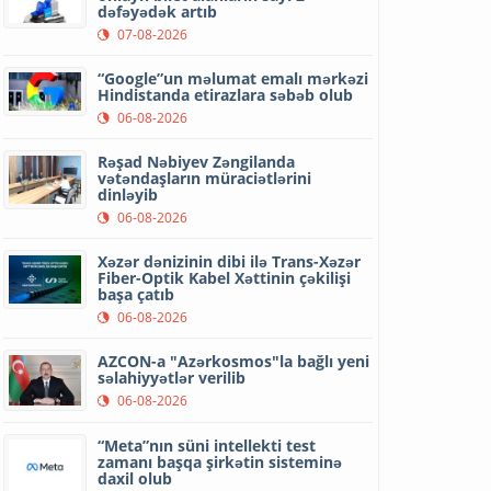
dəfəyədək artıb
07-08-2026
“Google”un məlumat emalı mərkəzi
Hindistanda etirazlara səbəb olub
06-08-2026
Rəşad Nəbiyev Zəngilanda
vətəndaşların müraciətlərini
dinləyib
06-08-2026
Xəzər dənizinin dibi ilə Trans-Xəzər
Fiber-Optik Kabel Xəttinin çəkilişi
başa çatıb
06-08-2026
AZCON-a "Azərkosmos"la bağlı yeni
səlahiyyətlər verilib
06-08-2026
“Meta”nın süni intellekti test
zamanı başqa şirkətin sisteminə
daxil olub