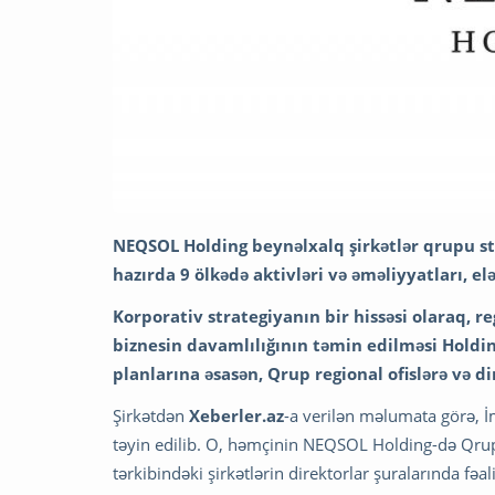
NEQSOL Holding beynəlxalq şirkətlər qrupu st
hazırda 9 ölkədə aktivləri və əməliyyatları, e
Korporativ strategiyanın bir hissəsi olaraq, 
biznesin davamlılığının təmin edilməsi Holdinq
planlarına əsasən, Qrup regional ofislərə və di
Şirkətdən
Xeberler.az
-a verilən məlumata görə,
təyin edilib. O, həmçinin NEQSOL Holding-də Qrup
tərkibindəki şirkətlərin direktorlar şuralarında fəa