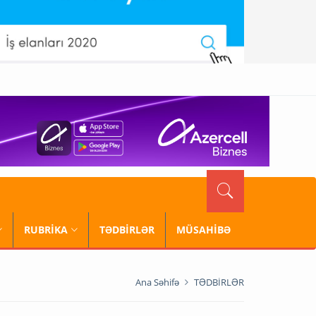
RUBRİKA
TƏDBİRLƏR
MÜSAHİBƏ
Ana Səhifə
TƏDBİRLƏR