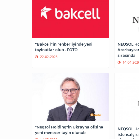
"Bakcell"in rəhbərliyində yeni
NEQSOL Hol
təyinatlar olub - FOTO
Azərbaycand
sırasında
22-02-2023
14-04-202
“Neqsol Holdinq”in Ukrayna ofisinə
NEQSOL Ho
yeni menecer təyin olunub
istehsalçıs