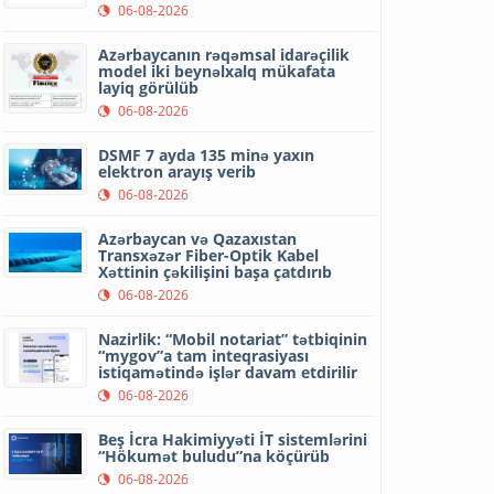
06-08-2026
Azərbaycanın rəqəmsal idarəçilik
model iki beynəlxalq mükafata
layiq görülüb
06-08-2026
DSMF 7 ayda 135 minə yaxın
elektron arayış verib
06-08-2026
Azərbaycan və Qazaxıstan
Transxəzər Fiber-Optik Kabel
Xəttinin çəkilişini başa çatdırıb
06-08-2026
Nazirlik: “Mobil notariat” tətbiqinin
“mygov”a tam inteqrasiyası
istiqamətində işlər davam etdirilir
06-08-2026
Beş İcra Hakimiyyəti İT sistemlərini
“Hökumət buludu”na köçürüb
06-08-2026