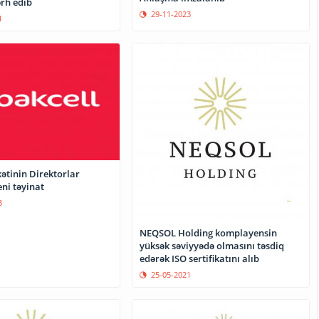
ərh edib
29-11-2023
1
kətinin Direktorlar
ni təyinat
3
NEQSOL Holding komplayensin
yüksək səviyyədə olmasını təsdiq
edərək ISO sertifikatını alıb
25-05-2021