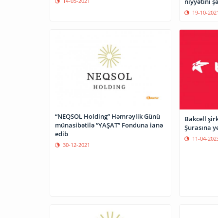
niyyətini ş
14-05-2021
19-10-202
“NEQSOL Holding” Həmrəylik Günü
Bakcell şir
münasibətilə “YAŞAT” Fonduna ianə
Şurasına ye
edib
11-04-202
30-12-2021