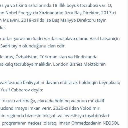
a və tikinti sahələrində 18 illik böyük təcrübəsi var. O,
an Nobel Energy-də Xəzinədarlıq üzrə Baş Direktor, 2017-ci
Müavini, 2018-ci ildə isə Baş Maliyyə Direktoru təyin
ur.
rlar Şurasının Sədri vəzifəsinə əlavə olaraq Vasil Latsaniçin
 Sədri təyin olunduğunu elan edir.
, Belarus, Özbəkistan, Türkmənistan və Hindistanda
əlxalq təcrübəyə malikdir. London Biznes Məktəbinin
əzifəsində fəaliyyətini davam etdirərək holdinqin beynəlxalq
 Yusif Cabbarov deyib:
da fokusu artırmağa, eləcə də holdinq və onun müxtəlif
 gücləndirməyə imkan verir. 2020-ci ildən Volodimir
n regionda biznesin inkişafı və investisiya təşəbbüsləri
lığı proqramının nəticəsi olaraq, İmran Əhmədzadənin NEQSOL