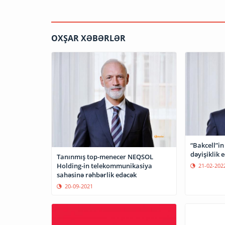
OXŞAR XƏBƏRLƏR
“Bakcell”in
dəyişiklik e
Tanınmış top-menecer NEQSOL
Holding-in telekommunikasiya
21-02-202
sahəsinə rəhbərlik edəcək
20-09-2021