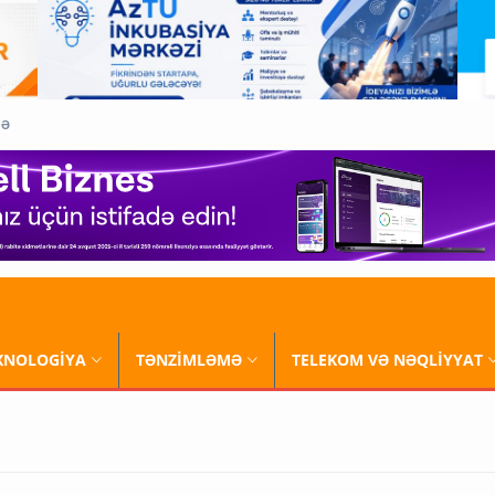
QƏ
XNOLOGİYA
TƏNZİMLƏMƏ
TELEKOM VƏ NƏQLİYYAT