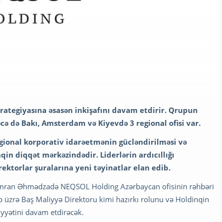
rategiyasına əsasən inkişafını davam etdirir. Qrupun
ləcə də Bakı, Amsterdam və Kiyevdə 3 regional ofisi var.
regional korporativ idarəetmənin gücləndirilməsi və
in diqqət mərkəzindədir. Liderlərin ardıcıllığı
rektorlar şuralarına yeni təyinatlar elan edib.
 İmran Əhmədzadə NEQSOL Holding Azərbaycan ofisinin rəhbəri
 üzrə Baş Maliyyə Direktoru kimi hazırkı rolunu və Holdinqin
liyyətini davam etdirəcək.