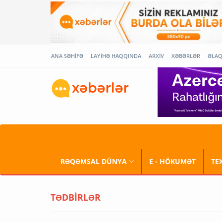
ANA SƏHİFƏ
LAYİHƏ HAQQINDA
ARXİV
XƏBƏRLƏR
ƏLA
RƏQƏMSAL DÜNYA
E - HÖKUMƏT
TE
TƏDBİRLƏR