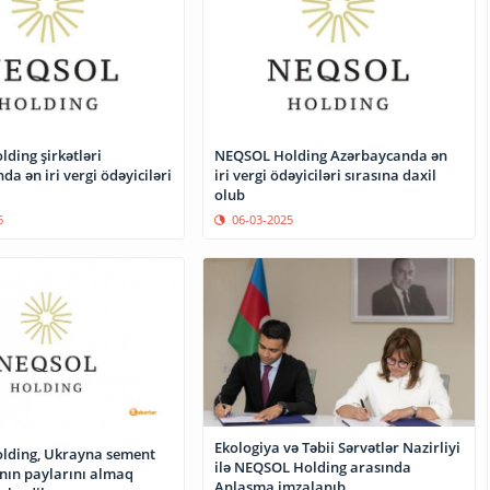
ding şirkətləri
NEQSOL Holding Azərbaycanda ən
a ən iri vergi ödəyiciləri
iri vergi ödəyiciləri sırasına daxil
olub
6
06-03-2025
Ekologiya və Təbii Sərvətlər Nazirliyi
lding, Ukrayna sement
ilə NEQSOL Holding arasında
ının paylarını almaq
Anlaşma imzalanıb