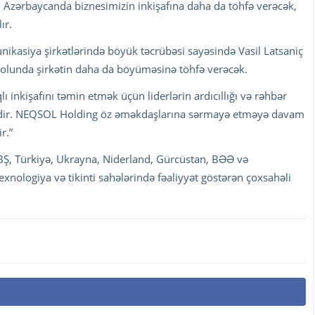
i Azərbaycanda biznesimizin inkişafına daha da töhfə verəcək,
ır.
ikasiya şirkətlərində böyük təcrübəsi sayəsində Vasil Latsaniç
rolunda şirkətin daha da böyüməsinə töhfə verəcək.
 inkişafını təmin etmək üçün liderlərin ardıcıllığı və rəhbər
il edir. NEQSOL Holding öz əməkdaşlarına sərmayə etməyə davam
r.”
Ş, Türkiyə, Ukrayna, Niderland, Gürcüstan, BƏƏ və
nologiya və tikinti sahələrində fəaliyyət göstərən çoxsahəli