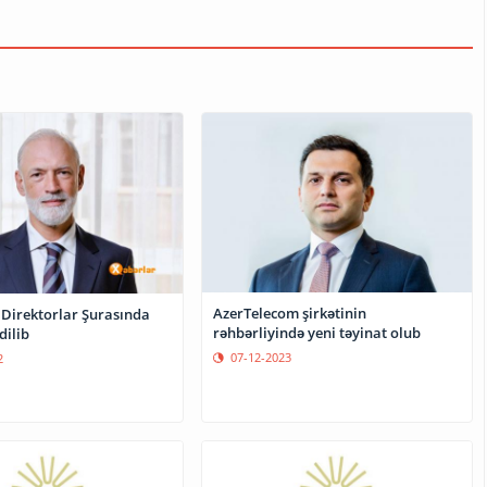
AzerTelecom şirkətinin
 Direktorlar Şurasında
rəhbərliyində yeni təyinat olub
dilib
07-12-2023
2