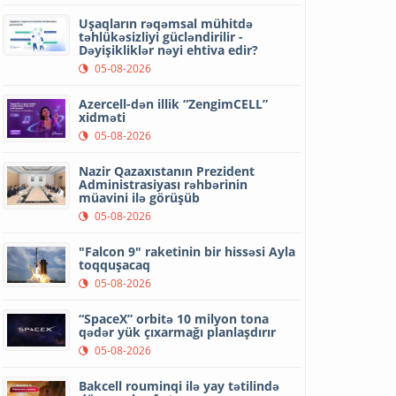
Uşaqların rəqəmsal mühitdə
təhlükəsizliyi gücləndirilir -
Dəyişikliklər nəyi ehtiva edir?
05-08-2026
Azercell-dən illik “ZengimCELL”
xidməti
05-08-2026
Nazir Qazaxıstanın Prezident
Administrasiyası rəhbərinin
müavini ilə görüşüb
05-08-2026
"Falcon 9" raketinin bir hissəsi Ayla
toqquşacaq
05-08-2026
“SpaceX” orbitə 10 milyon tona
qədər yük çıxarmağı planlaşdırır
05-08-2026
Bakcell rouminqi ilə yay tətilində