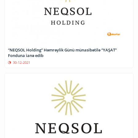
“NEQSOL Holding” Həmrəylik Günü münasibətilə “YAŞAT”
Fonduna ianə edib
30-12-2021