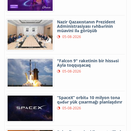
layiq görülüb
06-08-2026
DSMF 7 ayda 135 minə yaxın
elektron arayış verib
06-08-2026
Azərbaycan və Qazaxıstan
Transxəzər Fiber-Optik Kabel
Xəttinin çəkilişini başa çatdırıb
06-08-2026
Nazirlik: “Mobil notariat”
tətbiqinin “mygov”a tam
inteqrasiyası istiqamətində işlər
davam etdirilir
06-08-2026