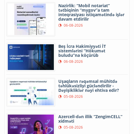
Xəzər dənizinin dibi ilə Trans-
Xəzər Fiber-Optik Kabel Xəttinin
çəkilişi başa çatıb
06-08-2026
AZCON-a "Azərkosmos"la bağlı
yeni səlahiyyətlər verilib
06-08-2026
“Meta”nın süni intellekti test
zamanı başqa şirkətin sisteminə
daxil olub
06-08-2026
Azərbaycanın rəqəmsal idarəçilik
model iki beynəlxalq mükafata