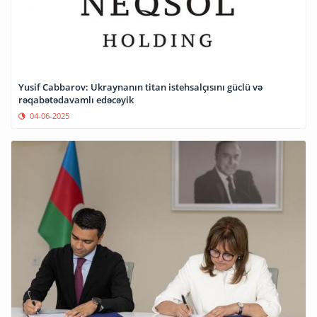
Yusif Cabbarov: Ukraynanın titan istehsalçısını güclü və
rəqabətədavamlı edəcəyik
04-06-2025