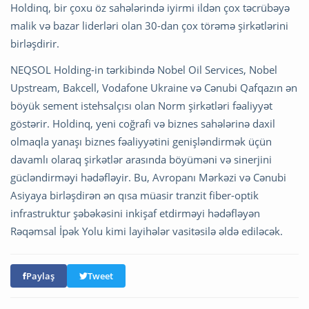
Holdinq, bir çoxu öz sahələrində iyirmi ildən çox təcrübəyə
malik və bazar liderləri olan 30-dan çox törəmə şirkətlərini
birləşdirir.
NEQSOL Holding-in tərkibində Nobel Oil Services, Nobel
Upstream, Bakcell, Vodafone Ukraine və Cənubi Qafqazın ən
böyük sement istehsalçısı olan Norm şirkətləri fəaliyyət
göstərir. Holdinq, yeni coğrafi və biznes sahələrinə daxil
olmaqla yanaşı biznes fəaliyyətini genişləndirmək üçün
davamlı olaraq şirkətlər arasında böyüməni və sinerjini
gücləndirməyi hədəfləyir. Bu, Avropanı Mərkəzi və Cənubi
Asiyaya birləşdirən ən qısa müasir tranzit fiber-optik
infrastruktur şəbəkəsini inkişaf etdirməyi hədəfləyən
Rəqəmsal İpək Yolu kimi layihələr vasitəsilə əldə ediləcək.
Paylaş
Tweet