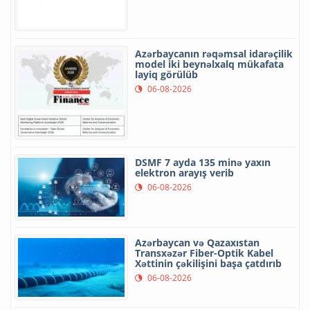
SON XƏBƏR
POPULYAR
YAZARLAR
“Google”un məlumat emalı
mərkəzi Hindistanda etirazlara
səbəb olub
06-08-2026
Rəşad Nəbiyev Zəngilanda
vətəndaşların müraciətlərini
dinləyib
06-08-2026