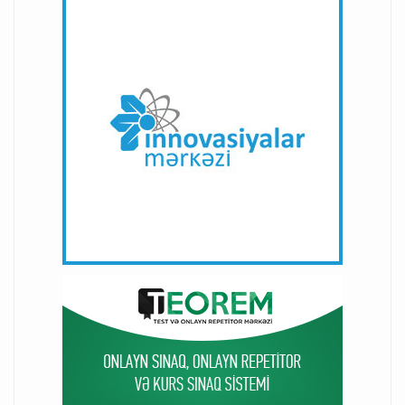
"NEQSOL Holding" əməkdaşların kibertəhlükəsizlik biliklərini
artırmaq üçün "Infosec IQ" ilə tərəfdaşlıq edir
03-10-2023