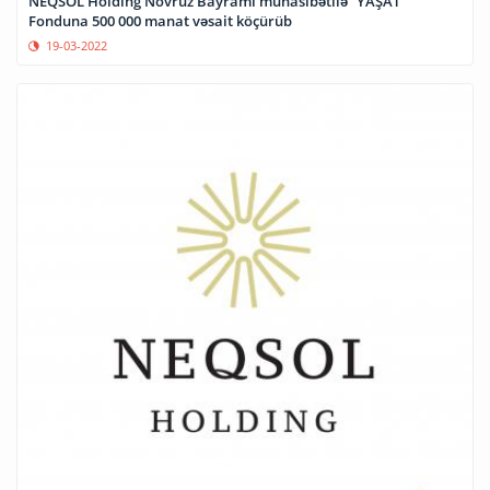
NEQSOL Holding Novruz Bayramı münasibətilə “YAŞAT”
Fonduna 500 000 manat vəsait köçürüb
19-03-2022