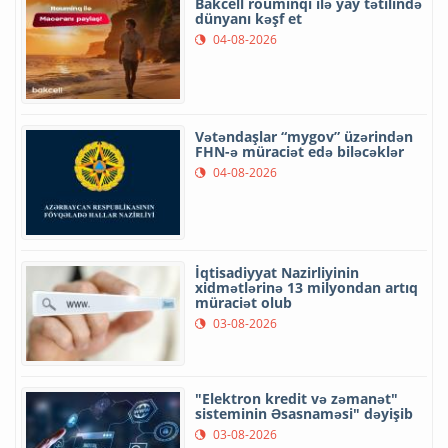
Beş İcra Hakimiyyəti İT
sistemlərini “Hökumət
buludu”na köçürüb
06-08-2026
Uşaqların rəqəmsal mühitdə
təhlükəsizliyi gücləndirilir -
Dəyişikliklər nəyi ehtiva edir?
05-08-2026
Azercell-dən illik “ZengimCELL”
xidməti
05-08-2026
Nazir Qazaxıstanın Prezident
Administrasiyası rəhbərinin
müavini ilə görüşüb