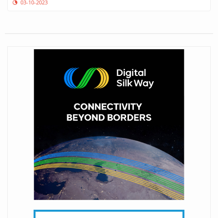
NEQSOL Holding qlobal təlim təchizatçısı O'Reilly ilə
tərəfdaşlığa başlayır
25-05-2023
NEQSOL Holding-dən Türkiyəyə 14 milyon TL məbləğində yardım
10-02-2023