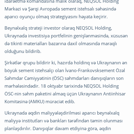
idarəetmə komandasına malik olaraq, NEQSOL Holding
Mərkəzi və Şərqi Avropada sement istehsalı səhəsində
aparıcı oyunçu olmaq strategiyasını həyata keçirir.
Beynəlxalq strateji investor olaraq NEQSOL Holding,
Ukraynada investisiya portfelinin genişlənməsində, xüsusən
də tikinti materialları bazarına daxil olmasında maraqlı
olduğunu bildirib.
Şirkətlər qrupu bildirir ki, hazırda holdinq və Ukraynanın ən
böyük sement istehsalçı olan İvano-Frankovsksement Özəl
Səhmdar Cəmiyyətinin (ÖSC) səhmdarları danışıqların son
mərhələsindədir. 18 oktyabr tarixində NEQSOL Holding
ÖSC-nin səhm paketini almaq üçün Ukraynanın Antiinhisar
Komitəsinə (AMKU) müraciət edib.
Ukraynada əqdin maliyyələşdirilməsi aparıcı beynəlxalq
maliyyə institutları və bankları tərəfindən təmin olunması
planlaşdırılır. Danışıqlar davam etdiyinə görə, əqdin