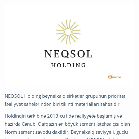
NEQSOL Holding beynəlxalq şirkətlər qrupunun prioritet
fəaliyyət sahələrindən biri tikinti materialları sahəsidir.
Holdinqin tərkibinə 2013-cü ildə fəaliyyətə başlamış və
hazırda Cənubi Qafqazın ən böyük sement istehsalçısı olan
Norm sement zavodu daxildir. Beynəlxalq səviyyəli, güclü