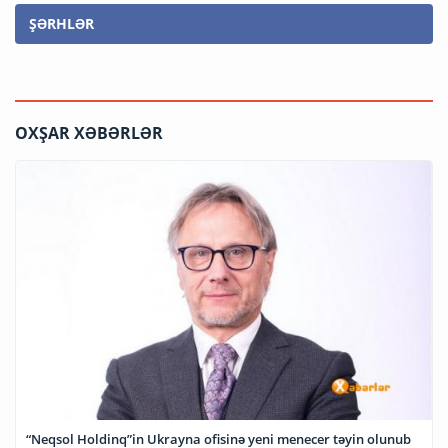
ŞƏRHLƏR
OXŞAR XƏBƏRLƏR
“Neqsol Holdinq”in Ukrayna ofisinə yeni menecer təyin olunub