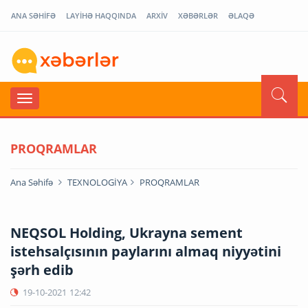
ANA SƏHİFƏ
LAYİHƏ HAQQINDA
ARXİV
XƏBƏRLƏR
ƏLAQƏ
PROQRAMLAR
Ana Səhifə
TEXNOLOGİYA
PROQRAMLAR
NEQSOL Holding, Ukrayna sement
istehsalçısının paylarını almaq niyyətini
şərh edib
19-10-2021
12:42