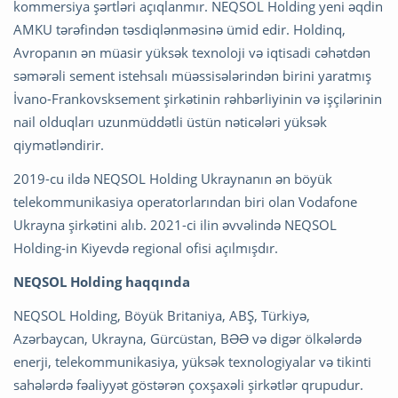
kommersiya şərtləri açıqlanmır. NEQSOL Holding yeni əqdin
AMKU tərəfindən təsdiqlənməsinə ümid edir. Holdinq,
Avropanın ən müasir yüksək texnoloji və iqtisadi cəhətdən
səmərəli sement istehsalı müəssisələrindən birini yaratmış
İvano-Frankovsksement şirkətinin rəhbərliyinin və işçilərinin
nail olduqları uzunmüddətli üstün nəticələri yüksək
qiymətləndirir.
2019-cu ildə NEQSOL Holding Ukraynanın ən böyük
telekommunikasiya operatorlarından biri olan Vodafone
Ukrayna şirkətini alıb. 2021-ci ilin əvvəlində NEQSOL
Holding-in Kiyevdə regional ofisi açılmışdır.
NEQSOL Holding haqqında
NEQSOL Holding, Böyük Britaniya, ABŞ, Türkiyə,
Azərbaycan, Ukrayna, Gürcüstan, BƏƏ və digər ölkələrdə
enerji, telekommunikasiya, yüksək texnologiyalar və tikinti
sahələrdə fəaliyyət göstərən çoxşaxəli şirkətlər qrupudur.