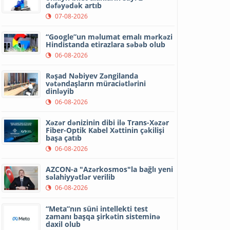
dəfəyədək artıb
07-08-2026
“Google”un məlumat emalı mərkəzi
Hindistanda etirazlara səbəb olub
06-08-2026
Rəşad Nəbiyev Zəngilanda
vətəndaşların müraciətlərini
dinləyib
06-08-2026
Xəzər dənizinin dibi ilə Trans-Xəzər
Fiber-Optik Kabel Xəttinin çəkilişi
başa çatıb
06-08-2026
AZCON-a "Azərkosmos"la bağlı yeni
səlahiyyətlər verilib
06-08-2026
“Meta”nın süni intellekti test
zamanı başqa şirkətin sisteminə
daxil olub