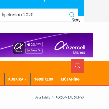
RUBRİKA
TƏDBİRLƏR
MÜSAHİBƏ
Ana Səhifə
RƏQƏMSAL DÜNYA