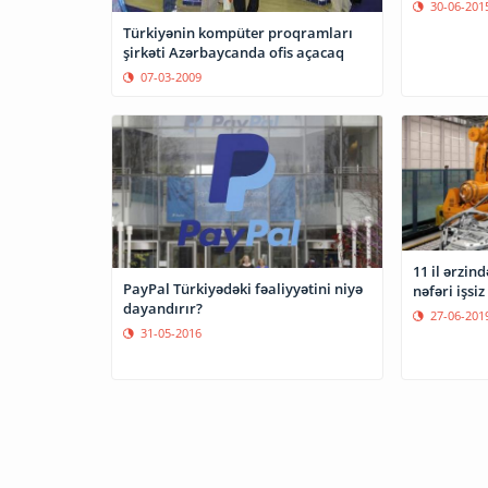
30-06-201
Türkiyənin kompüter proqramları
şirkəti Azərbaycanda ofis açacaq
07-03-2009
11 il ərzin
PayPal Türkiyədəki fəaliyyətini niyə
nəfəri işsi
dayandırır?
27-06-201
31-05-2016