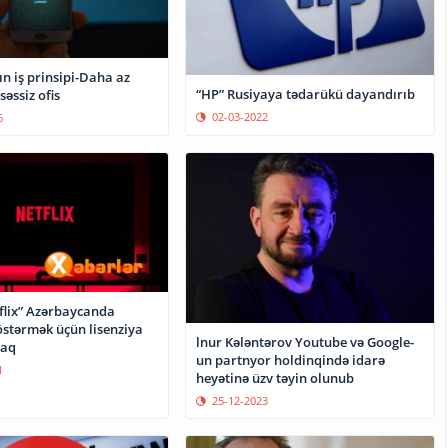
n iş prinsipi-Daha az
“HP” Rusiyaya tədarükü dayandırıb
səssiz ofis
02-03-2022
6
flix” Azərbaycanda
östərmək üçün lisenziya
lnur Kələntərov Youtube və Google-
caq
un partnyor holdinqində idarə
1
heyətinə üzv təyin olunub
25-12-2023