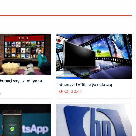
Ənənəvi TV 16 ilə yox olacaq
02-12-2014
6