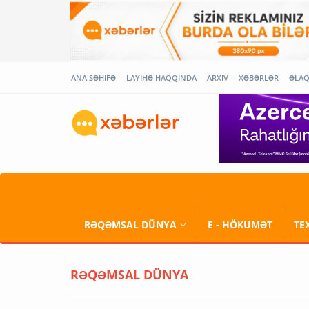
ANA SƏHİFƏ
LAYİHƏ HAQQINDA
ARXİV
XƏBƏRLƏR
ƏLA
RƏQƏMSAL DÜNYA
E - HÖKUMƏT
TE
RƏQƏMSAL DÜNYA