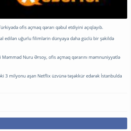
rkiyədə ofis açmaq qərarı qəbul etdiyini açıqlayıb.
sal edilən uğurlu filimlərin dünyaya daha güclü bir şəkildə
ri Məmməd Nuru Ərsoy, ofis açmaq qərarını məmnuniyyətlə
dəki 3 milyonu aşan Netflix üzvünə təşəkkür edərək İstanbulda