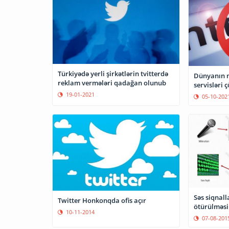
Türkiyədə yerli şirkətlərin tvitterdə
Dünyanın m
reklam vermələri qadağan olunub
servisləri 
19-01-2021
05-10-202
Səs siqnall
Twitter Honkonqda ofis açır
ötürülməsi 
10-11-2014
07-08-201