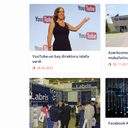
Azərkosmos
YouTube-un baş direktoru istefa
mükafatina
verdi
30-11-201
28-05-2023
Facebook Af