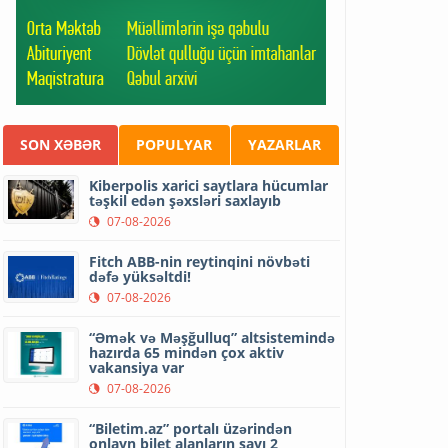
SON XƏBƏR
POPULYAR
YAZARLAR
Kiberpolis xarici saytlara hücumlar
təşkil edən şəxsləri saxlayıb
07-08-2026
Fitch ABB-nin reytinqini növbəti
dəfə yüksəltdi!
07-08-2026
“Əmək və Məşğulluq” altsistemində
hazırda 65 mindən çox aktiv
vakansiya var
07-08-2026
“Biletim.az” portalı üzərindən
onlayn bilet alanların sayı 2