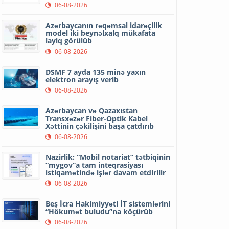
06-08-2026
Azərbaycanın rəqəmsal idarəçilik
model iki beynəlxalq mükafata
layiq görülüb
06-08-2026
DSMF 7 ayda 135 minə yaxın
elektron arayış verib
06-08-2026
Azərbaycan və Qazaxıstan
Transxəzər Fiber-Optik Kabel
Xəttinin çəkilişini başa çatdırıb
06-08-2026
Nazirlik: “Mobil notariat” tətbiqinin
“mygov”a tam inteqrasiyası
istiqamətində işlər davam etdirilir
06-08-2026
Beş İcra Hakimiyyəti İT sistemlərini
“Hökumət buludu”na köçürüb
06-08-2026