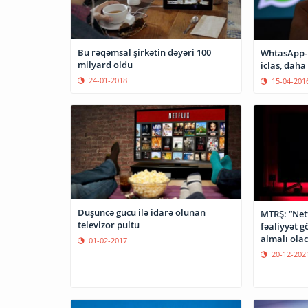
Bu rəqəmsal şirkətin dəyəri 100
WhtasApp-ı
milyard oldu
iclas, daha 
24-01-2018
15-04-201
Düşüncə gücü ilə idarə olunan
MTRŞ: “Net
televizor pultu
fəaliyyət g
almalı ola
01-02-2017
20-12-202