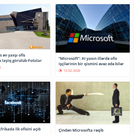
 ən yaxşı ofis
“Microsoft”: AI yaxın illərdə ofis
 layiq görülüb-Fotolar
işçilərinin bir qismini əvəz edə bilər
5
13-02-2026
rikada ilk ofisini açıb
Çindən Microsofta rəqib