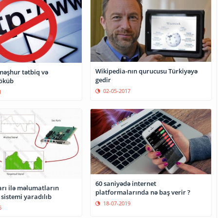
Wikipedia-nın qurucusu Türkiyəyə
əşhur tətbiq və
gedir
çöküb
02-05-2017
1
60 saniyədə internet
arı ilə məlumatların
platformalarında nə baş verir ?
sistemi yaradılıb
18-07-2019
5