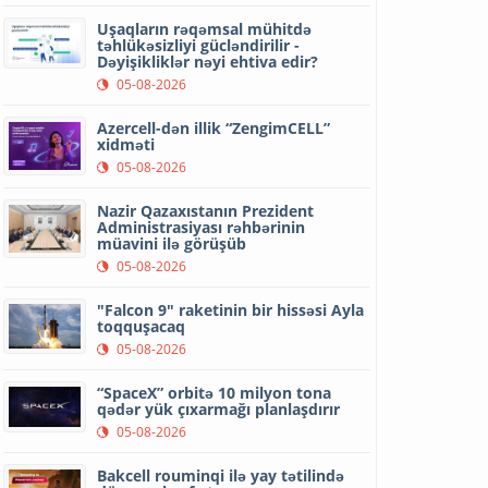
Uşaqların rəqəmsal mühitdə
təhlükəsizliyi gücləndirilir -
Dəyişikliklər nəyi ehtiva edir?
05-08-2026
Azercell-dən illik “ZengimCELL”
xidməti
05-08-2026
Nazir Qazaxıstanın Prezident
Administrasiyası rəhbərinin
müavini ilə görüşüb
05-08-2026
"Falcon 9" raketinin bir hissəsi Ayla
toqquşacaq
05-08-2026
“SpaceX” orbitə 10 milyon tona
qədər yük çıxarmağı planlaşdırır
05-08-2026
Bakcell rouminqi ilə yay tətilində