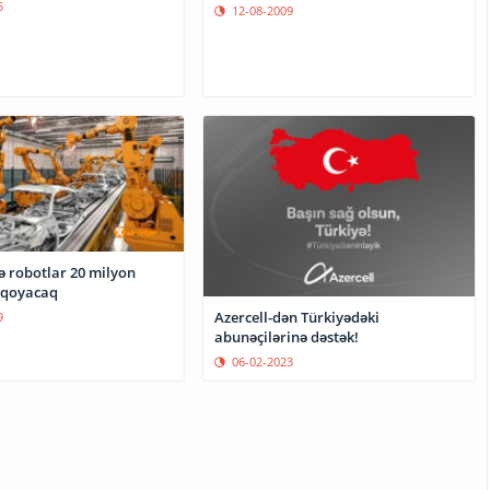
5
12-08-2009
də robotlar 20 milyon
z qoyacaq
Azercell-dən Türkiyədəki
9
abunəçilərinə dəstək!
06-02-2023