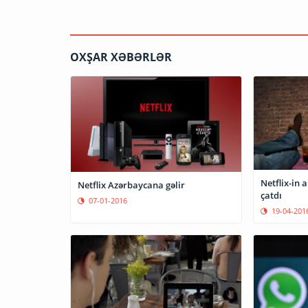
OXŞAR XƏBƏRLƏR
Netflix-in abunəçi sayı 81 milyona
Netflix Azərbaycana gəlir
çatdı
07-01-2016
19-04-201