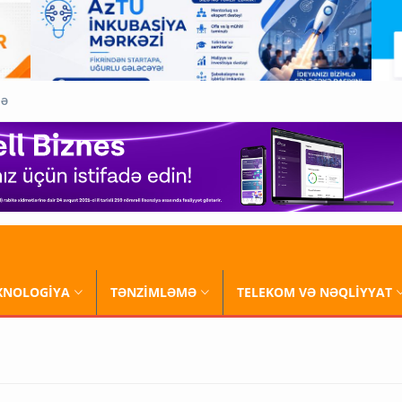
QƏ
XNOLOGİYA
TƏNZİMLƏMƏ
TELEKOM VƏ NƏQLİYYAT