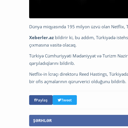
Dünya miqyasında 195 milyon üzvü olan Netflix, Tü
Xeberler.az
bildirir ki, bu addım, Türkiyədə isteh
çıxmasına vasitə olacaq.
Türkiyə Cümhuriyyəti Mədəniyyət və Turizm Nazi
qarşıladıqlarını bildirib.
Netflix-in İcraçı direktoru Reed Hastings, Türkiyə
bir ofis açmalarının qürurverici olduğunu bildirib.
Paylaş
Tweet
ŞƏRHLƏR