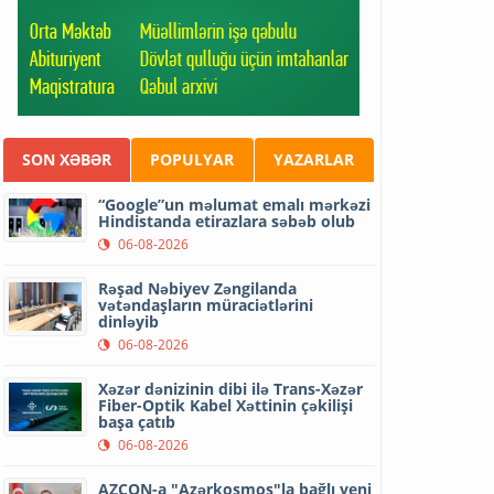
SON XƏBƏR
POPULYAR
YAZARLAR
“Google”un məlumat emalı mərkəzi
Hindistanda etirazlara səbəb olub
06-08-2026
Rəşad Nəbiyev Zəngilanda
vətəndaşların müraciətlərini
dinləyib
06-08-2026
Xəzər dənizinin dibi ilə Trans-Xəzər
Fiber-Optik Kabel Xəttinin çəkilişi
başa çatıb
06-08-2026
AZCON-a "Azərkosmos"la bağlı yeni