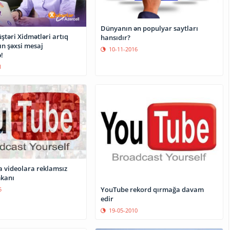
Dünyanın ən populyar saytları
ştəri Xidmətləri artıq
hansıdır?
ın şəxsi mesaj
10-11-2016
!
1
 videolara reklamsız
kanı
YouTube rekord qırmağa davam
5
edir
19-05-2010