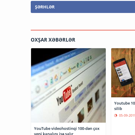
ŞƏRHLƏR
OXŞAR XƏBƏRLƏR
Youtube 10
silib
05-09-201
YouTube videohostinqi 100-dən çox
yeni kanalını işə salır