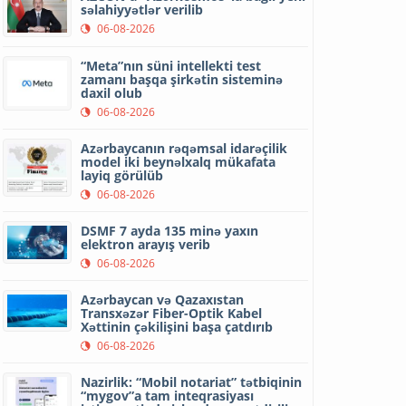
səlahiyyətlər verilib
06-08-2026
“Meta”nın süni intellekti test
zamanı başqa şirkətin sisteminə
daxil olub
06-08-2026
Azərbaycanın rəqəmsal idarəçilik
model iki beynəlxalq mükafata
layiq görülüb
06-08-2026
DSMF 7 ayda 135 minə yaxın
elektron arayış verib
06-08-2026
Azərbaycan və Qazaxıstan
Transxəzər Fiber-Optik Kabel
Xəttinin çəkilişini başa çatdırıb
06-08-2026
Nazirlik: “Mobil notariat” tətbiqinin
“mygov”a tam inteqrasiyası