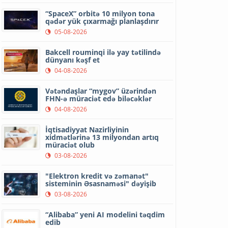
“SpaceX” orbitə 10 milyon tona
qədər yük çıxarmağı planlaşdırır
05-08-2026
Bakcell rouminqi ilə yay tətilində
dünyanı kəşf et
04-08-2026
Vətəndaşlar “mygov” üzərindən
FHN-ə müraciət edə biləcəklər
04-08-2026
İqtisadiyyat Nazirliyinin
xidmətlərinə 13 milyondan artıq
müraciət olub
03-08-2026
"Elektron kredit və zəmanət"
sisteminin Əsasnaməsi" dəyişib
03-08-2026
“Alibaba” yeni AI modelini təqdim
edib