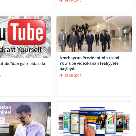
14-09-2010
Azərbaycan Prezidentinin rəsmi
YouTube videokanalı fəaliyyətə
utube”dan gəlir əldə edə
başlayıb
28-09-2010
5