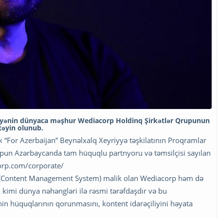
iyənin dünyaca məşhur Wediacorp Holdinq Şirkətlər Qrupunun
təyin olunub.
k “For Azerbaijan” Beynəlxalq Xeyriyyə təşkilatının Proqramlar
pun Azərbaycanda tam hüquqlu partnyoru və təmsilçisi sayılan
corp.com/corporate/
(Content Management System) malik olan Wediacorp həm də
 kimi dünya nəhəngləri ilə rəsmi tərəfdaşdır və bu
in hüquqlarının qorunmasını, kontent idarəçiliyini həyata