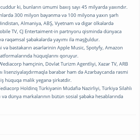
uddur ki, bunların ümumi baxış sayı 45 milyarda yaxındır.
enlərdə 300 milyon bəyənmə və 100 milyona yaxın şərh
indistan, Almaniya, ABŞ, Vyetnam və digər ölkələrdə
, Mobile TV, CJ Entertaiment-in partnyoru qismində dünyaca
ar və rəqəmsal şəbəkələrdə yayımı ilə məşğuldur.
 və bəstəkarın əsərlərinin Apple Music, Spotyfy, Amazon
atformalarında hüquqlarını qoruyur.
Wediacorp həmçinin, Dövlət Turizm Agentliyi, Xəzər TV, ARB
ını lisenziyalaşdırmaqla bərabər həm də Azərbaycanda rəsmi
ş hüquqa malik yeganə şirkətdir.
diacorp Holdinq Türkiyənin Müdafiə Nazirliyi, Türkiyə Silahlı
ı və dünya markalarının bütün sosial şəbəkə hesablarında