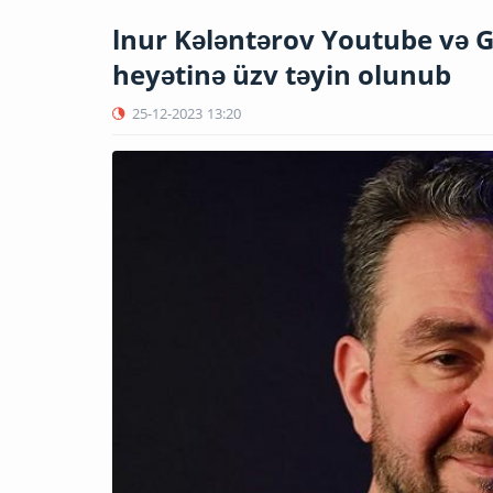
lnur Kələntərov Youtube və 
heyətinə üzv təyin olunub
25-12-2023
13:20