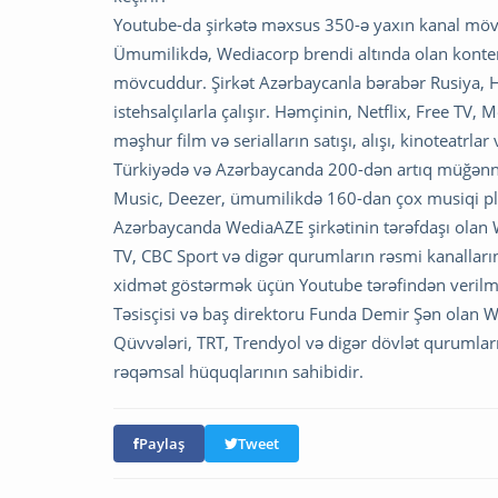
Youtube-da şirkətə məxsus 350-ə yaxın kanal mövc
Ümumilikdə, Wediacorp brendi altında olan kont
mövcuddur. Şirkət Azərbaycanla bərabər Rusiya, H
istehsalçılarla çalışır. Həmçinin, Netflix, Free TV
məşhur film və serialların satışı, alışı, kinoteatrl
Türkiyədə və Azərbaycanda 200-dən artıq müğənni
Music, Deezer, ümumilikdə 160-dan çox musiqi pl
Azərbaycanda WediaAZE şirkətinin tərəfdaşı olan 
TV, CBC Sport və digər qurumların rəsmi kanallar
xidmət göstərmək üçün Youtube tərəfindən verilmi
Təsisçisi və baş direktoru Funda Demir Şən olan We
Qüvvələri, TRT, Trendyol və digər dövlət qurumlar
rəqəmsal hüquqlarının sahibidir.
Paylaş
Tweet