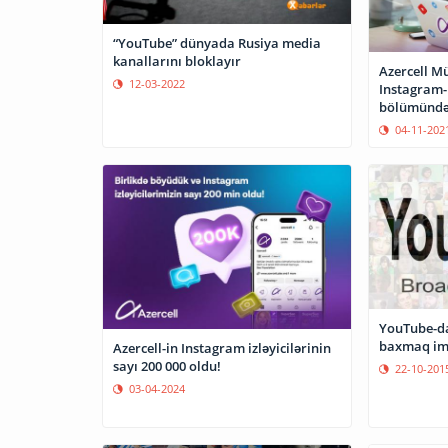
“YouTube” dünyada Rusiya media
kanallarını bloklayır
Azercell Mü
12-03-2022
Instagram-
bölümündə
04-11-202
YouTube-da
baxmaq im
Azercell-in Instagram izləyicilərinin
sayı 200 000 oldu!
22-10-201
03-04-2024