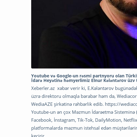
Youtube və Google-un rəsmi partnyoru olan Türk
İdarə Heyətinə həmyerlimiz Elnur Kələntərov üzv 
Xeberler.az xəbər verir ki, E.Kələntərov bugünədə
üzrə direktoru olmaqla bərabər həm də, Wediacor
WediaAZE şirkətinə rəhbərlik edib. https://wedia
Youtube-un ən çox Məzmun İdarəetmə Sisteminə 
Facebook, İnstagram, Tik-Tok, DailyMotion, Netflix
platformalarda məzmun istehsal edən müştərilərin
keçirir.