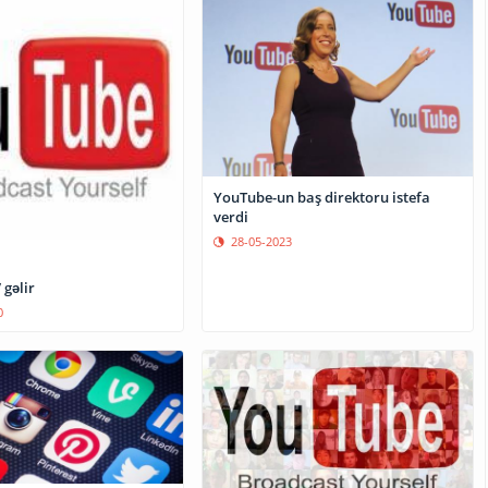
YouTube-un baş direktoru istefa
verdi
28-05-2023
gəlir
0