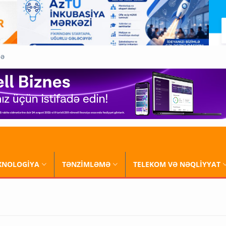
QƏ
XNOLOGİYA
TƏNZİMLƏMƏ
TELEKOM VƏ NƏQLİYYAT