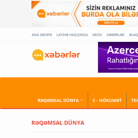
ANA SƏHİFƏ
LAYİHƏ HAQQINDA
ARXİV
XƏBƏRLƏR
ƏLA
RƏQƏMSAL DÜNYA
E - HÖKUMƏT
TE
RƏQƏMSAL DÜNYA