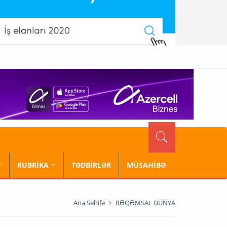
RUBRİKA
TƏDBİRLƏR
MÜSAHİBƏ
Ana Səhifə
RƏQƏMSAL DÜNYA