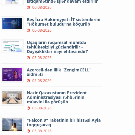
istiqamətində işlər davam etdirilir
06-08-2026
Beş İcra Hakimiyyəti İT sistemlərini
“Hökumət buludu”na köçürüb
06-08-2026
Uşaqların rəqəmsal mühitdə
təhlükəsizliyi gücləndirilir -
Dəyişikliklər nəyi ehtiva edir?
05-08-2026
Azercell-dən illik “ZengimCELL”
xidməti
05-08-2026
Nazir Qazaxıstanın Prezident
Administrasiyası rəhbərinin
müavini ilə görüşüb
05-08-2026
"Falcon 9" raketinin bir hissəsi Ayla
toqquşacaq
05-08-2026