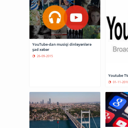
YouTube-dan musiqi dinləyənlərə
şad xəbər
26-09-2015
Youtube TV 
01-11-201