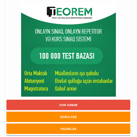
SON XƏBƏR
POPULYAR
YAZARLAR