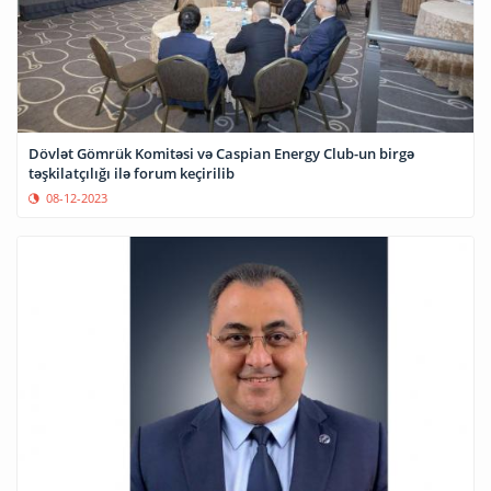
Dövlət Gömrük Komitəsi və Caspian Energy Club-un birgə
təşkilatçılığı ilə forum keçirilib
08-12-2023