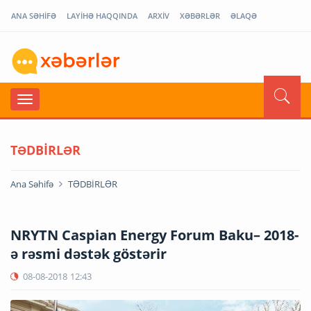
ANA SƏHİFƏ
LAYİHƏ HAQQINDA
ARXİV
XƏBƏRLƏR
ƏLAQƏ
TƏDBİRLƏR
Ana Səhifə
TƏDBİRLƏR
NRYTN Caspian Energy Forum Baku– 2018-
ə rəsmi dəstək göstərir
08-08-2018
12:43