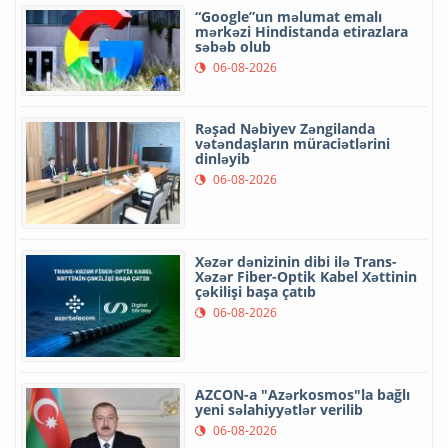
“Google”un məlumat emalı
mərkəzi Hindistanda etirazlara
səbəb olub
06-08-2026
Rəşad Nəbiyev Zəngilanda
vətəndaşların müraciətlərini
dinləyib
06-08-2026
Xəzər dənizinin dibi ilə Trans-
Xəzər Fiber-Optik Kabel Xəttinin
çəkilişi başa çatıb
06-08-2026
AZCON-a "Azərkosmos"la bağlı
yeni səlahiyyətlər verilib
06-08-2026