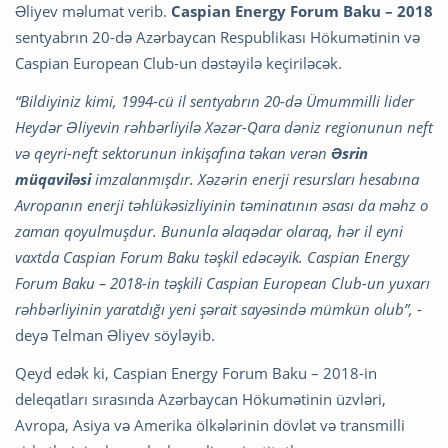
Əliyev məlumat verib.
Caspian Energy Forum Baku – 2018
sentyabrın 20-də Azərbaycan Respublikası Hökumətinin və
Caspian European Club-un dəstəyilə keçiriləcək.
“Bildiyiniz kimi, 1994-cü il sentyabrın 20-də Ümummilli lider
Heydər Əliyevin rəhbərliyilə Xəzər-Qara dəniz regionunun neft
və qeyri-neft sektorunun inkişafına təkan verən
Əsrin
müqaviləsi
imzalanmışdır. Xəzərin enerji resursları hesabına
Avropanın enerji təhlükəsizliyinin təminatının əsası da məhz o
zaman qoyulmuşdur. Bununla əlaqədar olaraq, hər il eyni
vaxtda Caspian Forum Baku təşkil edəcəyik. Caspian Energy
Forum Baku – 2018-in təşkili Caspian European Club-un yuxarı
rəhbərliyinin yaratdığı yeni şərait sayəsində mümkün olub”,
-
deyə Telman Əliyev söyləyib.
Qeyd edək ki, Caspian Energy Forum Baku – 2018-in
deleqatları sırasında Azərbaycan Hökumətinin üzvləri,
Avropa, Asiya və Amerika ölkələrinin dövlət və transmilli