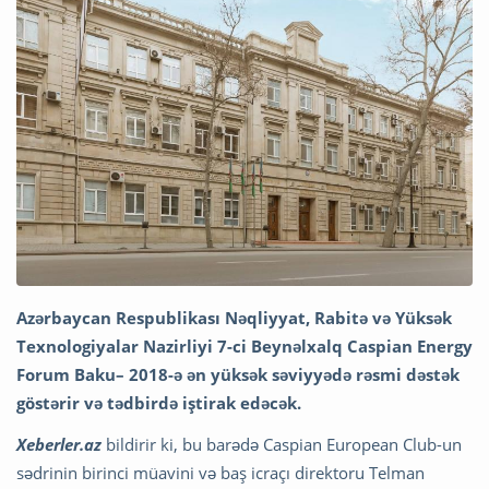
Azərbaycan Respublikası Nəqliyyat, Rabitə və Yüksək
Texnologiyalar Nazirliyi 7-ci Beynəlxalq Caspian Energy
Forum Baku– 2018-ə ən yüksək səviyyədə rəsmi dəstək
göstərir və tədbirdə iştirak edəcək.
Xeberler.az
bildirir ki, bu barədə Caspian European Club-un
sədrinin birinci müavini və baş icraçı direktoru Telman