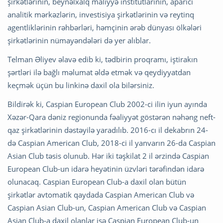
şirkətlərinin, beynəlxalq maliyyə institutlarının, aparıcı
analitik mərkəzlərin, investisiya şirkətlərinin və reytinq
agentliklərinin rəhbərləri, həmçinin ərəb dünyası ölkələri
şirkətlərinin nümayəndələri də yer alıblar.
Telman Əliyev əlavə edib ki, tədbirin proqramı, iştirakın
şərtləri ilə bağlı məlumat əldə etmək və qeydiyyatdan
keçmək üçün bu linkinə daxil ola bilərsiniz.
Bildirək ki, Caspian European Club 2002-ci ilin iyun ayında
Xəzər-Qara dəniz regionunda fəaliyyət göstərən nəhəng neft-
qaz şirkətlərinin dəstəyilə yaradılıb. 2016-cı il dekabrın 24-
də Caspian American Club, 2018-ci il yanvarın 26-da Caspian
Asian Club təsis olunub. Hər iki təşkilat 2 il ərzində Caspian
European Club-un idarə heyətinin üzvləri tərəfindən idarə
olunacaq. Caspian European Club-a daxil olan bütün
şirkətlər avtomatik qaydada Caspian American Club və
Caspian Asian Club-un, Caspian American Club və Caspian
Asian Club-a daxil olanlar isə Caspian European Club-un