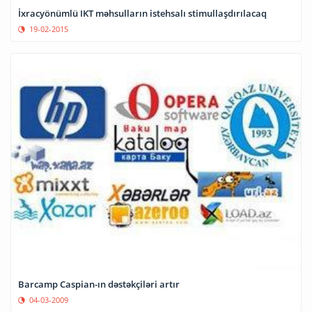
İxracyönümlü IKT məhsulların istehsalı stimullaşdırılacaq
19-02-2015
Barcamp Caspian-ın dəstəkçiləri artır
04-03-2009