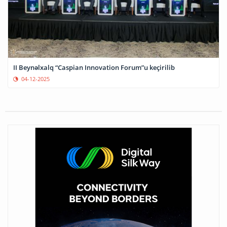
II Beynəlxalq “Caspian Innovation Forum”u keçirilib
04-12-2025