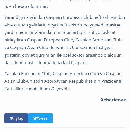
üzvü hesab olunurlar.
Yarandığı ilk gündən Caspian European Club neft sahəsindən
əldə olunan gəlirlərin qeyri-neft sektoruna yönəldilməsinə
yardım edir. Sıralarında 5 mindən artıq şirkət və təşkilatı
birləşdirən Caspian European Club, Caspian American Club
və Caspian Asian Club dünyanın 70 ölkəsində fəaliyyət
göstərir, dövlət qurumları ilə özəl sektor arasında dialoqun
dəstəklənməsi istiqamətində fəal iş aparır.
Caspian European Club, Caspian American Club və Caspian
Asian Club-un sədri Azərbaycan Respublikasının Prezidenti
Zati-aliləri cənab İlham Əliyevdir.
Xeberler.az
Paylaş
Tweet