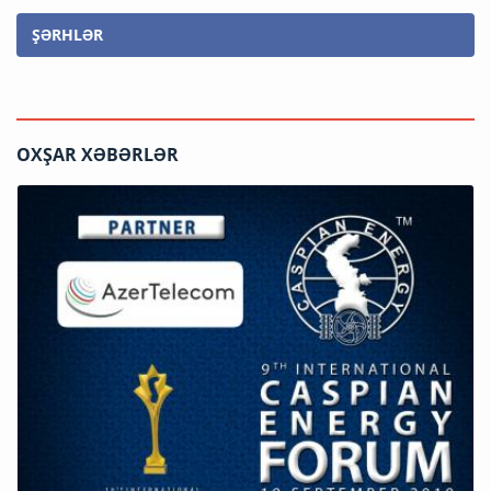
ŞƏRHLƏR
OXŞAR XƏBƏRLƏR