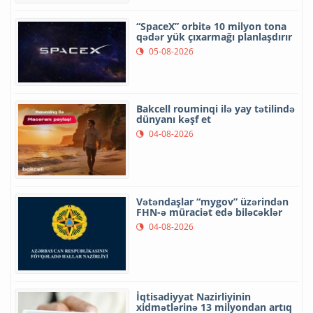
“SpaceX” orbitə 10 milyon tona
qədər yük çıxarmağı planlaşdırır
05-08-2026
Bakcell rouminqi ilə yay tətilində
dünyanı kəşf et
04-08-2026
Vətəndaşlar “mygov” üzərindən
FHN-ə müraciət edə biləcəklər
04-08-2026
İqtisadiyyat Nazirliyinin
xidmətlərinə 13 milyondan artıq