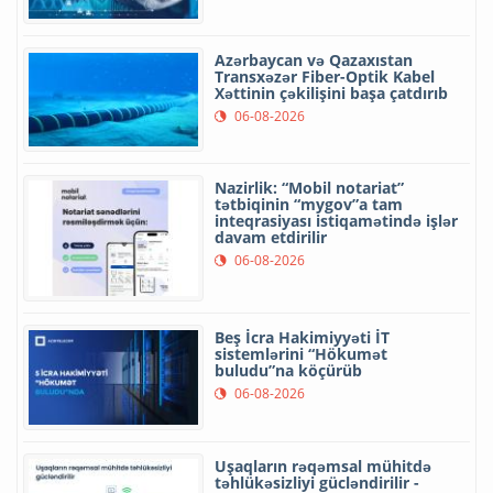
Azərbaycan və Qazaxıstan
Transxəzər Fiber-Optik Kabel
Xəttinin çəkilişini başa çatdırıb
06-08-2026
Nazirlik: “Mobil notariat”
tətbiqinin “mygov”a tam
inteqrasiyası istiqamətində işlər
davam etdirilir
06-08-2026
Beş İcra Hakimiyyəti İT
sistemlərini “Hökumət
buludu”na köçürüb
06-08-2026
Uşaqların rəqəmsal mühitdə
təhlükəsizliyi gücləndirilir -