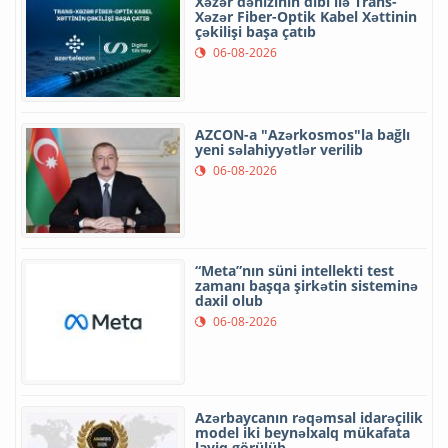
Xəzər dənizinin dibi ilə Trans-
Xəzər Fiber-Optik Kabel Xəttinin
çəkilişi başa çatıb
06-08-2026
AZCON-a "Azərkosmos"la bağlı
yeni səlahiyyətlər verilib
06-08-2026
“Meta”nın süni intellekti test
zamanı başqa şirkətin sisteminə
daxil olub
06-08-2026
Azərbaycanın rəqəmsal idarəçilik
model iki beynəlxalq mükafata
layiq görülüb