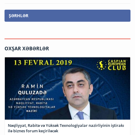
ŞƏRHLƏR
OXŞAR XƏBƏRLƏR
Nəqliyyat, Rabitə və Yüksək Texnologiyalar nazirliyinin iştirakı
ilə biznes forum keçiriləcək