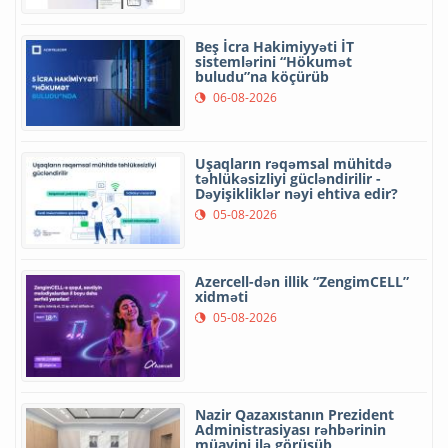
Beş İcra Hakimiyyəti İT
sistemlərini “Hökumət
buludu”na köçürüb
06-08-2026
Uşaqların rəqəmsal mühitdə
təhlükəsizliyi gücləndirilir -
Dəyişikliklər nəyi ehtiva edir?
05-08-2026
Azercell-dən illik “ZengimCELL”
xidməti
05-08-2026
Nazir Qazaxıstanın Prezident
Administrasiyası rəhbərinin
müavini ilə görüşüb