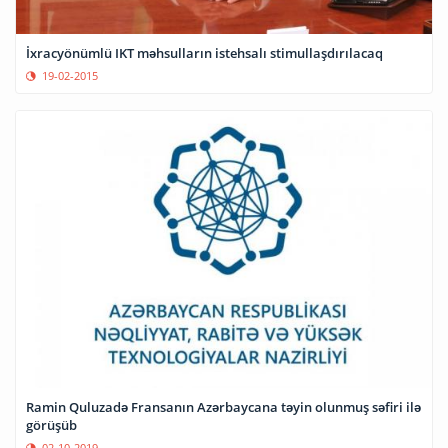
İxracyönümlü IKT məhsulların istehsalı stimullaşdırılacaq
19-02-2015
Ramin Quluzadə Fransanın Azərbaycana təyin olunmuş səfiri ilə
görüşüb
02-10-2019