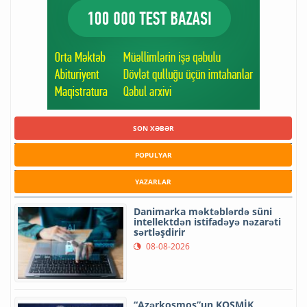
SON XƏBƏR
POPULYAR
YAZARLAR
Danimarka məktəblərdə süni
intellektdən istifadəyə nəzarəti
sərtləşdirir
08-08-2026
“Azərkosmos”un KOSMİK