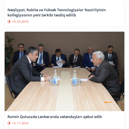
Nəqliyyat, Rabitə və Yüksək Texnologiyalar Nazirliyinin
kollegiyasının yeni tərkibi təsdiq edilib
15-10-2018
Ramin Quluzadə Lənkəranda vətəndaşları qəbul edib
15-11-2019