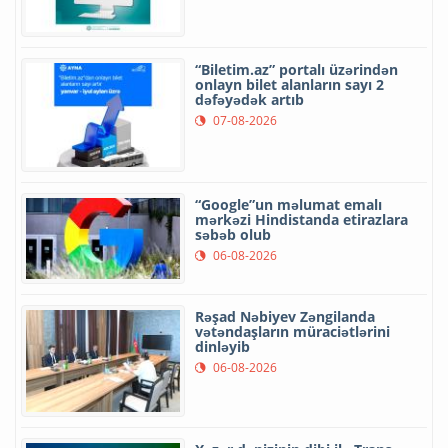
“Biletim.az” portalı üzərindən
onlayn bilet alanların sayı 2
dəfəyədək artıb
07-08-2026
“Google”un məlumat emalı
mərkəzi Hindistanda etirazlara
səbəb olub
06-08-2026
Rəşad Nəbiyev Zəngilanda
vətəndaşların müraciətlərini
dinləyib
06-08-2026