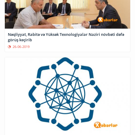
Nəqliyyat, Rabitə və Yüksək Texnologiyalar Naziri növbəti dəfə
görüş keçirib
26-06-2019