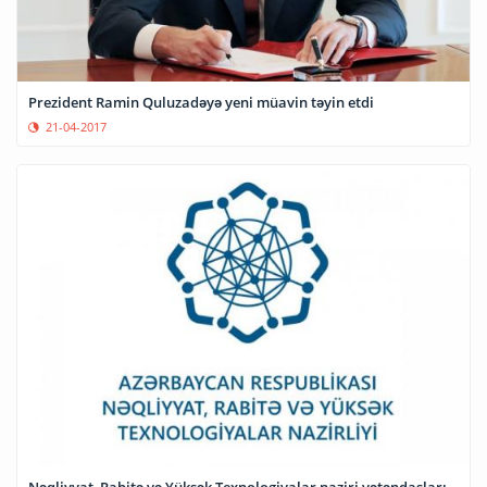
Prezident Ramin Quluzadəyə yeni müavin təyin etdi
21-04-2017
Nəqliyyat, Rabitə və Yüksək Texnologiyalar naziri vətəndaşları