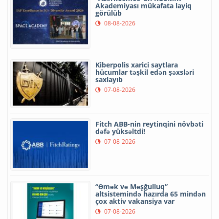
Akademiyası mükafata layiq
görülüb
08-08-2026
Kiberpolis xarici saytlara
hücumlar təşkil edən şəxsləri
saxlayıb
07-08-2026
Fitch ABB-nin reytinqini növbəti
dəfə yüksəltdi!
07-08-2026
“Əmək və Məşğulluq”
altsistemində hazırda 65 mindən
çox aktiv vakansiya var
07-08-2026