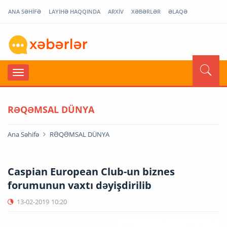
ANA SƏHİFƏ
LAYİHƏ HAQQINDA
ARXİV
XƏBƏRLƏR
ƏLAQƏ
RƏQƏMSAL DÜNYA
Ana Səhifə
RƏQƏMSAL DÜNYA
Caspian European Club-un biznes
forumunun vaxtı dəyişdirilib
13-02-2019
10:20