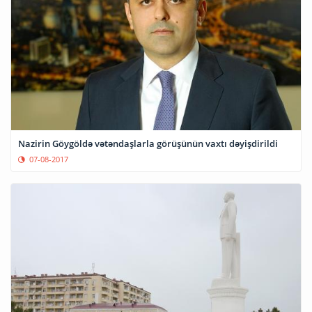
Nazirin Göygöldə vətəndaşlarla görüşünün vaxtı dəyişdirildi
07-08-2017