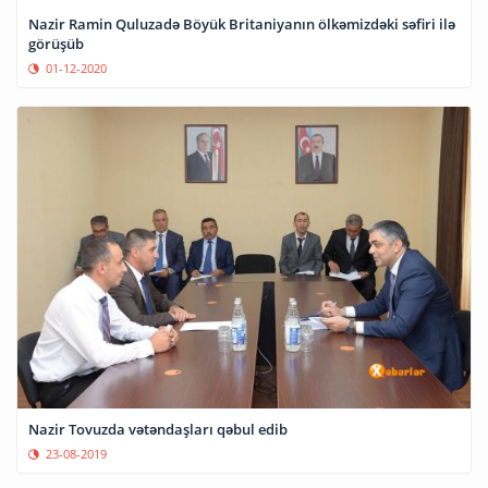
Nazir Ramin Quluzadə Böyük Britaniyanın ölkəmizdəki səfiri ilə
görüşüb
01-12-2020
Nazir Tovuzda vətəndaşları qəbul edib
23-08-2019