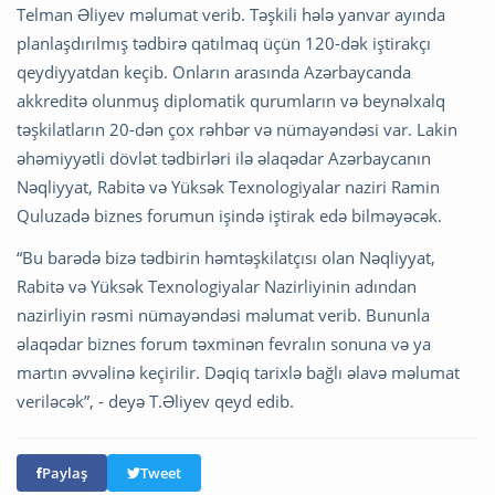
Telman Əliyev məlumat verib. Təşkili hələ yanvar ayında
planlaşdırılmış tədbirə qatılmaq üçün 120-dək iştirakçı
qeydiyyatdan keçib. Onların arasında Azərbaycanda
akkreditə olunmuş diplomatik qurumların və beynəlxalq
təşkilatların 20-dən çox rəhbər və nümayəndəsi var. Lakin
əhəmiyyətli dövlət tədbirləri ilə əlaqədar Azərbaycanın
Nəqliyyat, Rabitə və Yüksək Texnologiyalar naziri Ramin
Quluzadə biznes forumun işində iştirak edə bilməyəcək.
“Bu barədə bizə tədbirin həmtəşkilatçısı olan Nəqliyyat,
Rabitə və Yüksək Texnologiyalar Nazirliyinin adından
nazirliyin rəsmi nümayəndəsi məlumat verib. Bununla
əlaqədar biznes forum təxminən fevralın sonuna və ya
martın əvvəlinə keçirilir. Dəqiq tarixlə bağlı əlavə məlumat
veriləcək”, - deyə T.Əliyev qeyd edib.
Paylaş
Tweet