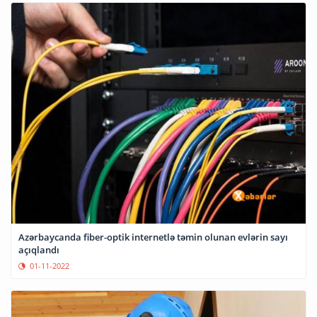
Azərbaycanda fiber-optik internetlə təmin olunan evlərin sayı
açıqlandı
01-11-2022