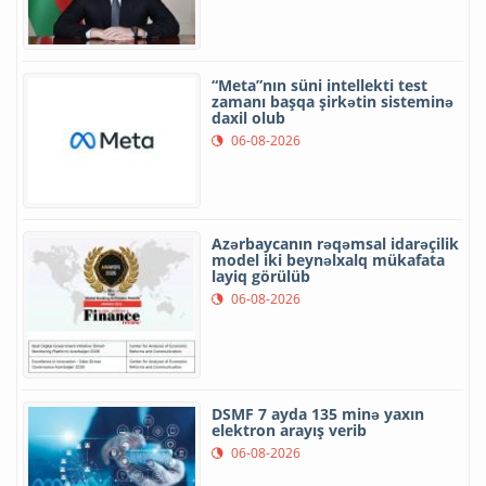
“Meta”nın süni intellekti test
zamanı başqa şirkətin sisteminə
daxil olub
06-08-2026
Azərbaycanın rəqəmsal idarəçilik
model iki beynəlxalq mükafata
layiq görülüb
06-08-2026
DSMF 7 ayda 135 minə yaxın
elektron arayış verib
06-08-2026