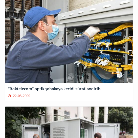
“Baktelecom” optik şəbəkəyə keçidi sürətləndirib
22-05-2020