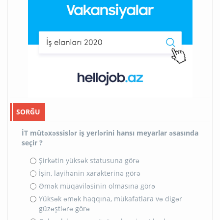
SORĞU
İT mütəxəssislər iş yerlərini hansı meyarlar əsasında
seçir ?
Şirkətin yüksək statusuna görə
İşin, layihənin xarakterinə görə
Əmək müqaviləsinin olmasına görə
Yüksək əmək haqqına, mükafatlara və digər
güzəştlərə görə