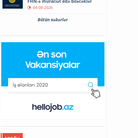
FHN-ə müraciət edə biləcəklər
04-08-2026
Bütün xəbərlər