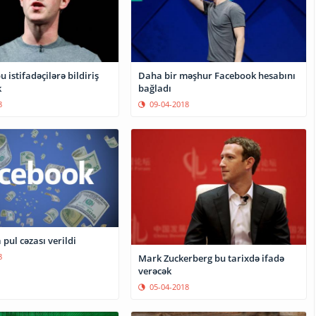
 istifadəçilərə bildiriş
Daha bir məşhur Facebook hesabını
k
bağladı
8
09-04-2018
pul cəzası verildi
8
Mark Zuckerberg bu tarixdə ifadə
verəcək
05-04-2018