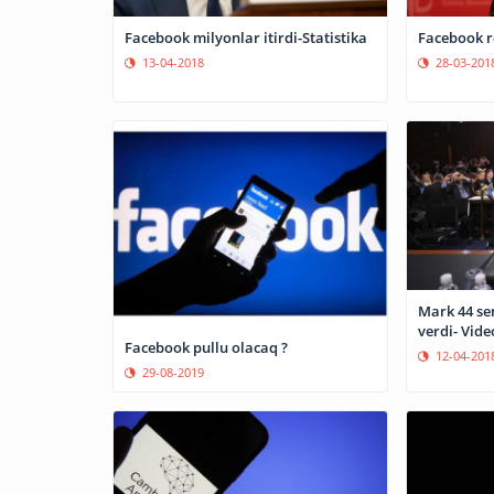
Facebook milyonlar itirdi-Statistika
Facebook r
13-04-2018
28-03-201
Mark 44 se
verdi- Vide
Facebook pullu olacaq ?
12-04-201
29-08-2019