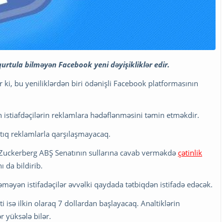
urtula bilməyən Facebook yeni dəyişikliklər edir.
 ki, bu yeniliklərdən biri ödənişli Facebook platformasının
istiafdəçilərin reklamlara hədəflənməsini təmin etməkdir.
artıq reklamlarla qarşılaşmayacaq.
k Zuckerberg ABŞ Senatının sullarına cavab verməkdə
çətinlik
ı da bildirib.
məyən istifadəçilər əvvəlki qaydada tətbiqdən istifadə edəcək.
 isə ilkin olaraq 7 dollardan başlayacaq. Analtiklərin
 yüksələ bilər.