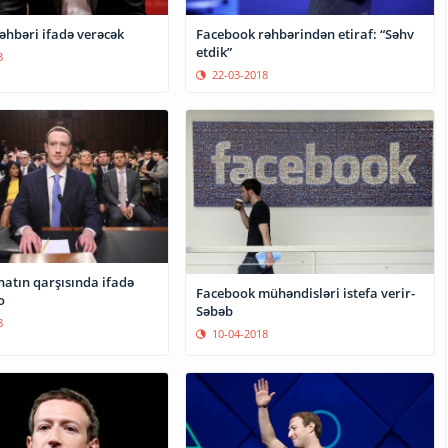
əhbəri ifadə verəcək
Facebook rəhbərindən etiraf: “Səhv
etdik”
8
22-03-2018
natın qarşısında ifadə
Facebook mühəndisləri istefa verir-
o
Səbəb
8
10-04-2018