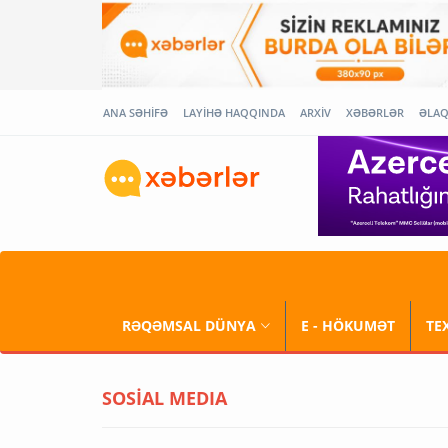
ANA SƏHİFƏ
LAYİHƏ HAQQINDA
ARXİV
XƏBƏRLƏR
ƏLA
RƏQƏMSAL DÜNYA
E - HÖKUMƏT
TE
SOSİAL MEDIA