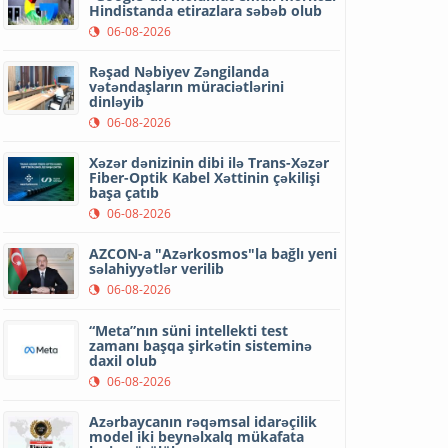
Hindistanda etirazlara səbəb olub
06-08-2026
Rəşad Nəbiyev Zəngilanda
vətəndaşların müraciətlərini
dinləyib
06-08-2026
Xəzər dənizinin dibi ilə Trans-Xəzər
Fiber-Optik Kabel Xəttinin çəkilişi
başa çatıb
06-08-2026
AZCON-a "Azərkosmos"la bağlı yeni
səlahiyyətlər verilib
06-08-2026
“Meta”nın süni intellekti test
zamanı başqa şirkətin sisteminə
daxil olub
06-08-2026
Azərbaycanın rəqəmsal idarəçilik
model iki beynəlxalq mükafata