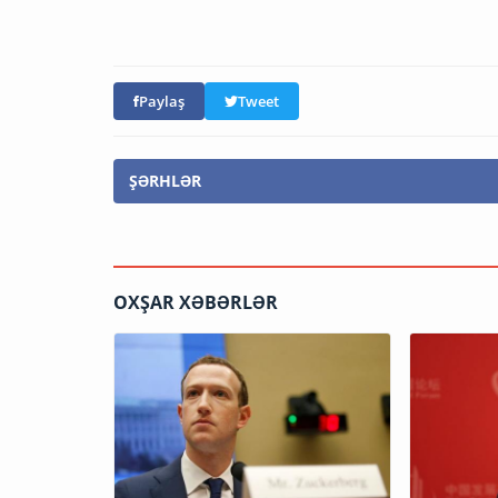
Paylaş
Tweet
ŞƏRHLƏR
OXŞAR XƏBƏRLƏR