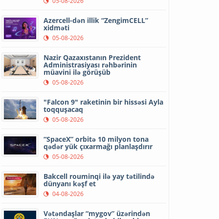
05-08-2026
Azercell-dən illik “ZengimCELL”
xidməti
05-08-2026
Nazir Qazaxıstanın Prezident
Administrasiyası rəhbərinin
müavini ilə görüşüb
05-08-2026
"Falcon 9" raketinin bir hissəsi Ayla
toqquşacaq
05-08-2026
“SpaceX” orbitə 10 milyon tona
qədər yük çıxarmağı planlaşdırır
05-08-2026
Bakcell rouminqi ilə yay tətilində
dünyanı kəşf et
04-08-2026
Vətəndaşlar “mygov” üzərindən