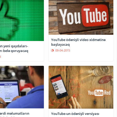
YouTube ödənişli video xidmətinə
başlayacaq
n yeni qaydaları-
09-04-2015
ı belə qoruyacaq
8
ərdi məlumatların
YouTube-un ödənişli versiyası