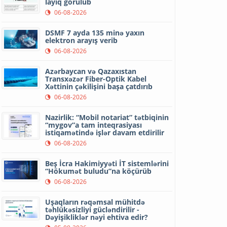
layiq görülüb
06-08-2026
DSMF 7 ayda 135 minə yaxın
elektron arayış verib
06-08-2026
Azərbaycan və Qazaxıstan
Transxəzər Fiber-Optik Kabel
Xəttinin çəkilişini başa çatdırıb
06-08-2026
Nazirlik: “Mobil notariat” tətbiqinin
“mygov”a tam inteqrasiyası
istiqamətində işlər davam etdirilir
06-08-2026
Beş İcra Hakimiyyəti İT sistemlərini
“Hökumət buludu”na köçürüb
06-08-2026
Uşaqların rəqəmsal mühitdə
təhlükəsizliyi gücləndirilir -
Dəyişikliklər nəyi ehtiva edir?