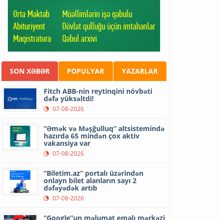
SON XƏBƏR
POPULYAR
YAZARLAR
Fitch ABB-nin reytinqini növbəti
dəfə yüksəltdi!
07-08-2026
“Əmək və Məşğulluq” altsistemində
hazırda 65 mindən çox aktiv
vakansiya var
07-08-2026
“Biletim.az” portalı üzərindən
onlayn bilet alanların sayı 2
dəfəyədək artıb
07-08-2026
“Google”un məlumat emalı mərkəzi