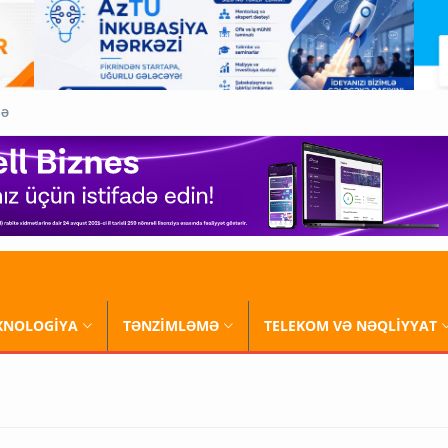
QƏ
XNOLOGİYA
TƏNZİMLƏMƏ
TELEKOM VƏ NƏQLİYYAT