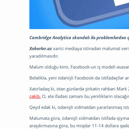
Cambridge Analytica skandalı ilə problemlərdən q
Xeberler.az
xarici mediaya istinadən məlumat verir
yaradılmasıdır.
Məlum olduğu kimi, Facebook-un iş modeli əsasən 
Beləliklə, yeni ödənişli Facebook-da istifadəçilər 
Xatırladaq ki, ötən günlərdə şirkətin rəhbəri Mar
çəkib.
O, elə ifadəsi zamanı bu yeniliklərin olacağın
Qeyd edək ki, ödənişli xidmətdən yararlanmaq istə
Məlumata görə, ödənişli xidmətdən istifadə qiyməti
araşdırmasına görə, bu miqdar 11-14 dollara qədər