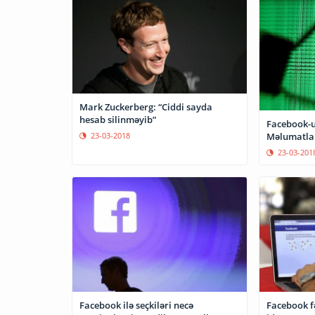
Mark Zuckerberg: “Ciddi sayda
hesab silinməyib”
Facebook-u
23-03-2018
Məlumatlar
23-03-201
Facebook ilə seçkiləri necə
Facebook f