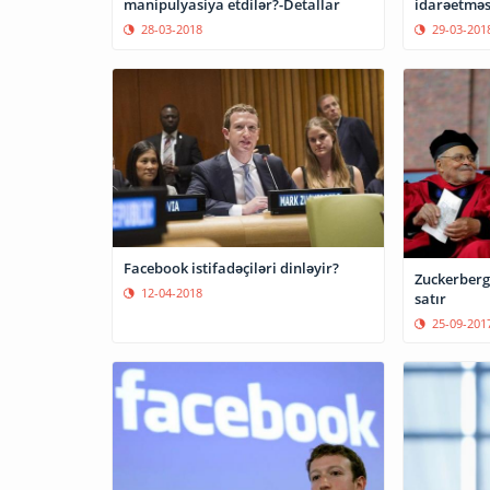
manipulyasiya etdilər?-Detallar
idarəetməsi
28-03-2018
29-03-201
Facebook istifadəçiləri dinləyir?
Zuckerberg
12-04-2018
satır
25-09-201