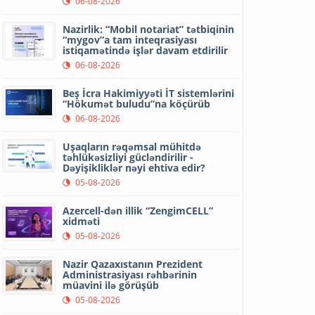
06-08-2026
Nazirlik: “Mobil notariat” tətbiqinin
“mygov”a tam inteqrasiyası
istiqamətində işlər davam etdirilir
06-08-2026
Beş İcra Hakimiyyəti İT sistemlərini
“Hökumət buludu”na köçürüb
06-08-2026
Uşaqların rəqəmsal mühitdə
təhlükəsizliyi gücləndirilir -
Dəyişikliklər nəyi ehtiva edir?
05-08-2026
Azercell-dən illik “ZengimCELL”
xidməti
05-08-2026
Nazir Qazaxıstanın Prezident
Administrasiyası rəhbərinin
müavini ilə görüşüb
05-08-2026