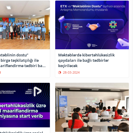
təblinin dostu”
Məktəblərdə kibertəhlükəsizlik
birgə təşkilatçılığı ilə
qaydaları ilə bağlı tədbirlər
arifləndirmə tədbiri baş
keçiriləcək
4
28-03-2024