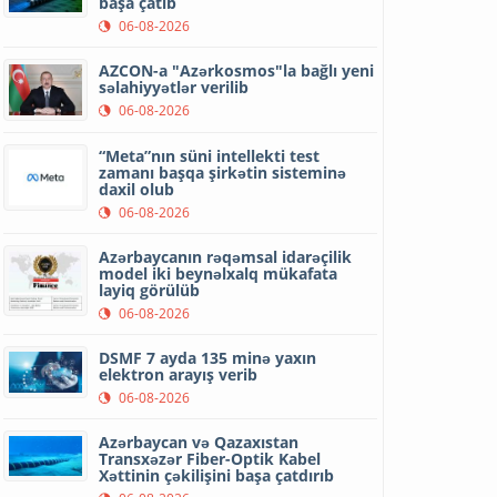
başa çatıb
06-08-2026
AZCON-a "Azərkosmos"la bağlı yeni
səlahiyyətlər verilib
06-08-2026
“Meta”nın süni intellekti test
zamanı başqa şirkətin sisteminə
daxil olub
06-08-2026
Azərbaycanın rəqəmsal idarəçilik
model iki beynəlxalq mükafata
layiq görülüb
06-08-2026
DSMF 7 ayda 135 minə yaxın
elektron arayış verib
06-08-2026
Azərbaycan və Qazaxıstan
Transxəzər Fiber-Optik Kabel
Xəttinin çəkilişini başa çatdırıb