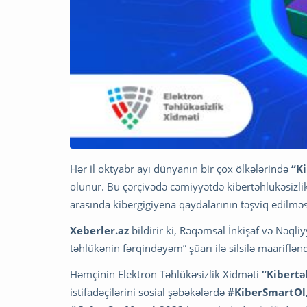
Hər il oktyabr ayı dünyanın bir çox ölkələrində
“Ki
olunur. Bu çərçivədə cəmiyyətdə kibertəhlükəsizlik
arasında kibergigiyena qaydalarının təşviq edilməsi
Xeberler.az
bildirir ki, Rəqəmsal İnkişaf və Nəqli
təhlükənin fərqindəyəm” şüarı ilə silsilə maariflənd
Həmçinin Elektron Təhlükəsizlik Xidməti
“Kibertə
istifadəçilərini sosial şəbəkələrdə
#KiberSmartOl