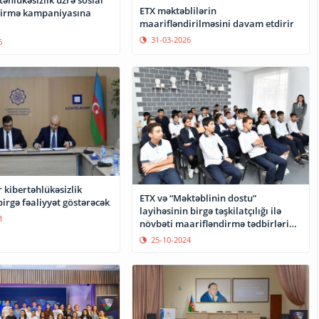
əhlükəsizlik üzrə sosial
ETX məktəblilərin
dirmə kampaniyasına
maarifləndirilməsini davam etdirir
31-03-2026
6
r kibertəhlükəsizlik
ETX və “Məktəblinin dostu”
irgə fəaliyyət göstərəcək
layihəsinin birgə təşkilatçılığı ilə
3
növbəti maarifləndirmə tədbirləri
keçirilib
25-10-2024