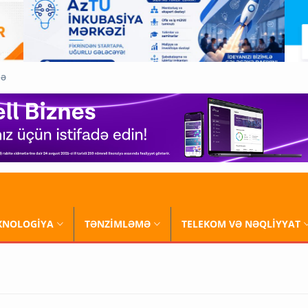
QƏ
XNOLOGİYA
TƏNZİMLƏMƏ
TELEKOM VƏ NƏQLİYYAT