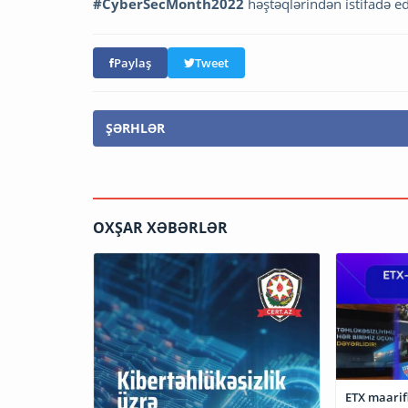
#CyberSecMonth2022
həştəqlərindən istifadə 
Paylaş
Tweet
ŞƏRHLƏR
OXŞAR XƏBƏRLƏR
ETX maarifl