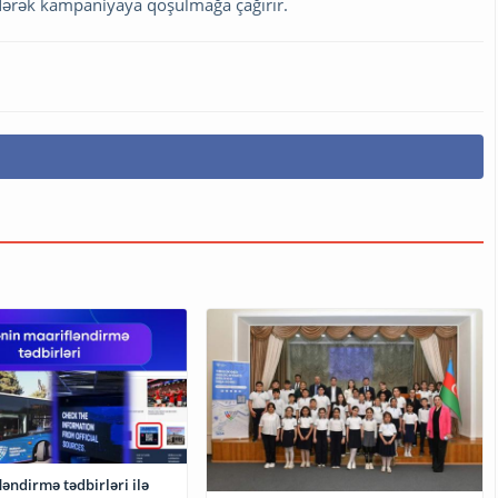
edərək kampaniyaya qoşulmağa çağırır.
əndirmə tədbirləri ilə