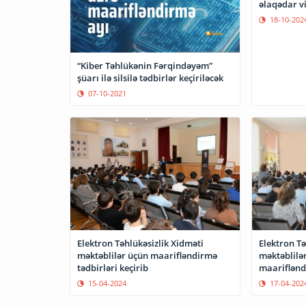
əlaqədar v
18-10-202
“Kiber Təhlükənin Fərqindəyəm”
şüarı ilə silsilə tədbirlər keçiriləcək
07-10-2021
Elektron Təhlükəsizlik Xidməti
Elektron Tə
məktəblilər üçün maarifləndirmə
məktəblilə
tədbirləri keçirib
maarifləndi
15-04-2024
17-04-202