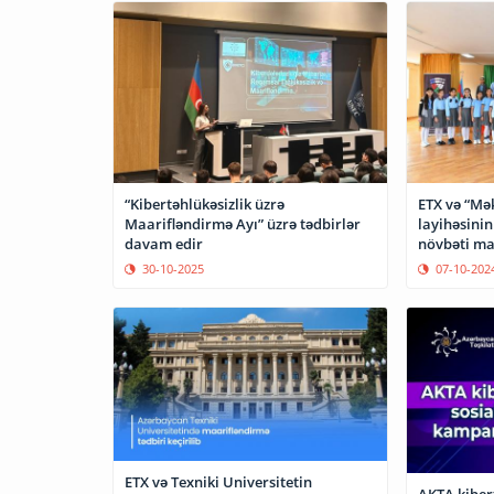
“Kibertəhlükəsizlik üzrə
ETX və “Mək
Maarifləndirmə Ayı” üzrə tədbirlər
layihəsinin 
davam edir
növbəti ma
tutub
30-10-2025
07-10-202
ETX və Texniki Universitetin