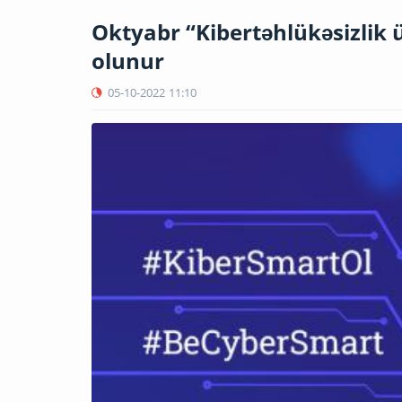
Oktyabr “Kibertəhlükəsizlik 
olunur
05-10-2022
11:10