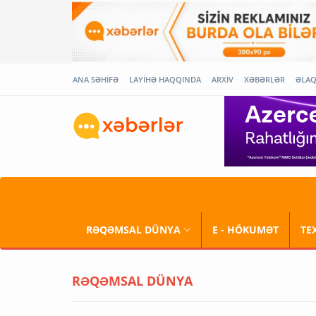
ANA SƏHİFƏ
LAYİHƏ HAQQINDA
ARXİV
XƏBƏRLƏR
ƏLA
RƏQƏMSAL DÜNYA
E - HÖKUMƏT
TE
RƏQƏMSAL DÜNYA