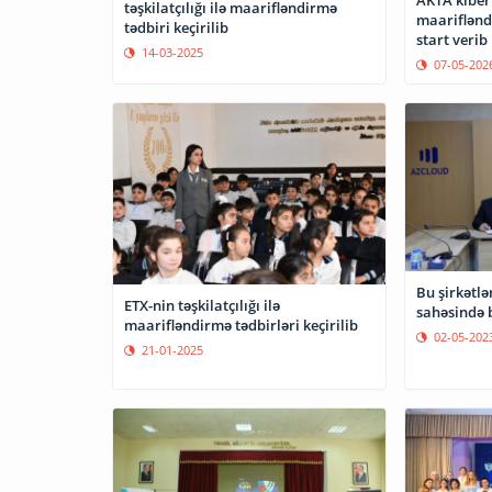
AKTA kibert
təşkilatçılığı ilə maarifləndirmə
maariflən
tədbiri keçirilib
start verib
14-03-2025
07-05-202
Bu şirkətlə
ETX-nin təşkilatçılığı ilə
sahəsində b
maarifləndirmə tədbirləri keçirilib
02-05-202
21-01-2025