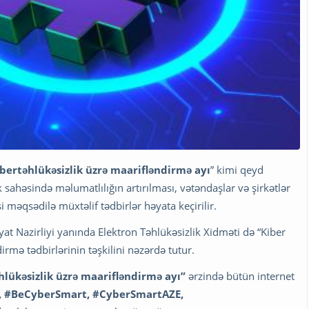
bertəhlükəsizlik üzrə maarifləndirmə ayı
” kimi qeyd
 sahəsində məlumatlılığın artırılması, vətəndaşlar və şirkətlər
 məqsədilə müxtəlif tədbirlər həyata keçirilir.
yyat Nazirliyi yanında Elektron Təhlükəsizlik Xidməti də “Kiber
irmə tədbirlərinin təşkilini nəzərdə tutur.
hlükəsizlik üzrə maarifləndirmə ayı
”
ərzində bütün internet
, #BeCyberSmart, #CyberSmartAZE,