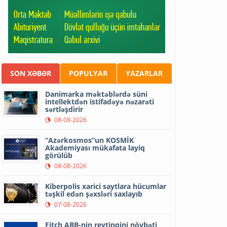
SON XƏBƏR
POPULYAR
YAZARLAR
Danimarka məktəblərdə süni
intellektdən istifadəyə nəzarəti
sərtləşdirir
08-08-2026
“Azərkosmos”un KOSMİK
Akademiyası mükafata layiq
görülüb
08-08-2026
Kiberpolis xarici saytlara hücumlar
təşkil edən şəxsləri saxlayıb
07-08-2026
Fitch ABB-nin reytinqini növbəti