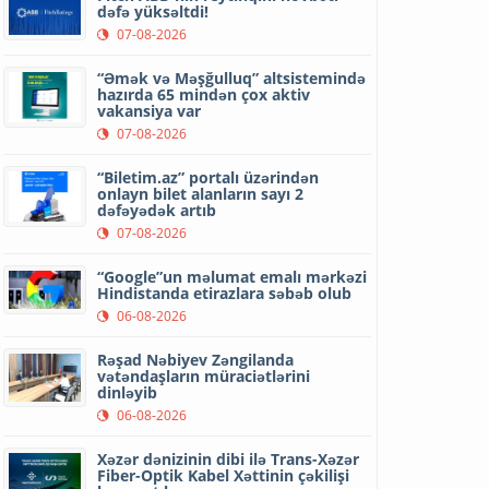
dəfə yüksəltdi!
07-08-2026
“Əmək və Məşğulluq” altsistemində
hazırda 65 mindən çox aktiv
vakansiya var
07-08-2026
“Biletim.az” portalı üzərindən
onlayn bilet alanların sayı 2
dəfəyədək artıb
07-08-2026
“Google”un məlumat emalı mərkəzi
Hindistanda etirazlara səbəb olub
06-08-2026
Rəşad Nəbiyev Zəngilanda
vətəndaşların müraciətlərini
dinləyib
06-08-2026
Xəzər dənizinin dibi ilə Trans-Xəzər
Fiber-Optik Kabel Xəttinin çəkilişi