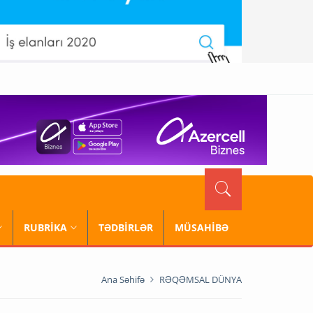
RUBRİKA
TƏDBİRLƏR
MÜSAHİBƏ
Ana Səhifə
RƏQƏMSAL DÜNYA