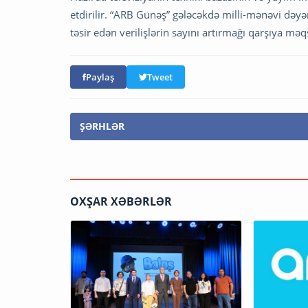
etdirilir. “ARB Günəş” gələcəkdə milli-mənəvi dəyə
təsir edən verilişlərin sayını artırmağı qarşıya mə
Paylaş
Tweet
ŞƏRHLƏR
OXŞAR XƏBƏRLƏR