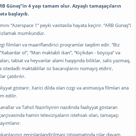
“ARB Günəş”in 4 yaşı tamam olur. Azyaşlı tamaşaçıların
yətə başlayıb.
yımını “Azerspace 1” peyki vasitəsilə həyata keçirir. “ARB Günəş”i
ayn izləmək mümkündür.
izgi filmləri və maarifləndirici proqramlar təqdim edir. “Biz
 “Xəbərdar ol”, “Mən məktəbli ikən”, “Kiçikdən - böyüyə” və
aları, təbiət və heyvanlar aləmi haqqında biliklər, səlis yazmaq,
istedadlı məktəblilər öz bacarıqlarını nümayiş etdirir,
r çatdırılır.
iyyət göstərir. Xarici dildə olan cizgi və animasiya filmləri ana
m edilir.
allar və Təhsil Nazirliyinin nəzdində fəaliyyət göstərən
çərçivəsində həmin televiziyaların istehsalı olan, tamaşaçı
yayımlanır.
mkanlarının genişlənləndirilməsi istiqamətində işlər davam