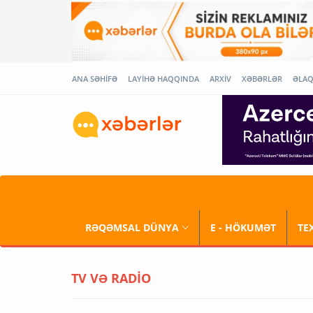
ANA SƏHİFƏ
LAYİHƏ HAQQINDA
ARXİV
XƏBƏRLƏR
ƏLA
RƏQƏMSAL DÜNYA
E - HÖKUMƏT
TE
TV VƏ RADİO