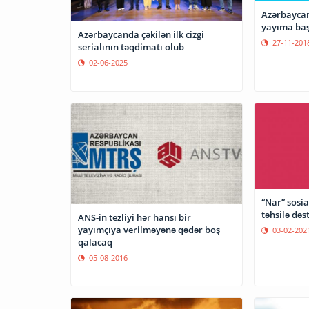
Azərbaycan
yayıma baş
Azərbaycanda çəkilən ilk cizgi
27-11-201
serialının təqdimatı olub
02-06-2025
“Nar” sosia
təhsilə də
ANS-in tezliyi hər hansı bir
yayımçıya verilməyənə qədər boş
03-02-202
qalacaq
05-08-2016