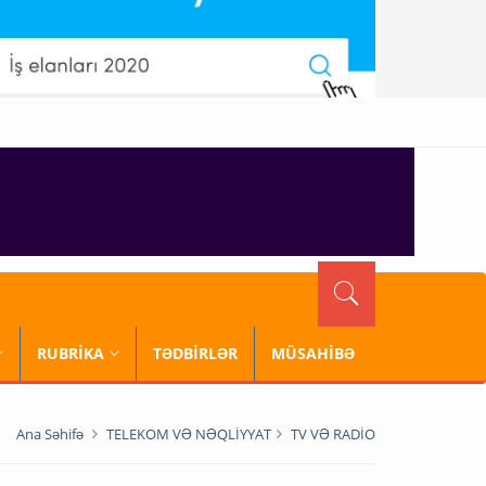
RUBRİKA
TƏDBİRLƏR
MÜSAHİBƏ
Ana Səhifə
TELEKOM VƏ NƏQLİYYAT
TV VƏ RADİO