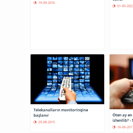
19-09-2016
01-05-202
Telekanalların monitorinqinə
Ötən ay ən 
başlanır
izlənilib? -
29-08-2015
16-06-201