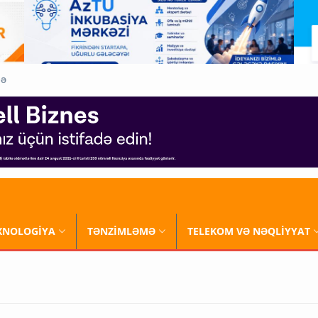
QƏ
XNOLOGİYA
TƏNZİMLƏMƏ
TELEKOM VƏ NƏQLİYYAT