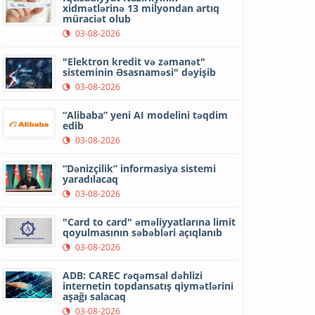
xidmətlərinə 13 milyondan artıq
müraciət olub
03-08-2026
"Elektron kredit və zəmanət"
sisteminin Əsasnaməsi" dəyişib
03-08-2026
“Alibaba” yeni AI modelini təqdim
edib
03-08-2026
“Dənizçilik” informasiya sistemi
yaradılacaq
03-08-2026
"Card to card" əməliyyatlarına limit
qoyulmasının səbəbləri açıqlanıb
03-08-2026
ADB: CAREC rəqəmsal dəhlizi
internetin topdansatış qiymətlərini
aşağı salacaq
03-08-2026