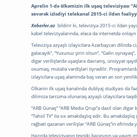
Aprelin 1-də ölkəmizin ilk uşaq televiziyası 
sevərək izlədiyi telekanal 2015-ci ildən fəaliy
Xeberler.az
bildirir ki, televiziya 2015-ci ildən ya
kabel televiziyalarında, eləcə də internetdə onl
Televiziya azyaşlı izləyicilərə Azərbaycan dilində c
gələcəyik”, “Yuxunuz şirin olsun”, “Gəlin oynayaq”,
digər verilişlərdə uşaqlara davranış, ünsiyyət qayd
oxumaq, mütaliə vərdişləri öyrədilir. Proqramlarda 
izləyicilərə uşaq aləmində baş verən ən son yeniliklə
Ölkənin ilk uşaq kanalında dublyaj studiyası da fəal
dilimizə tərcümə olunaraq azyaşlı izləyicilərə təqdi
“ARB Günəş” “ARB Media Qrup”a daxil olan digər kan
“Təhsil TV” ilə sıx əməkdaşlıq edir. Bu əməkdaşlıq 
rəğbəti qazanan verilişlər “ARB Günəş”in efirində 
Hazırda televiziyanın texniki bazasının və yayım i