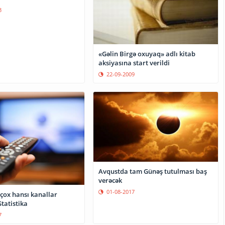
3
«Gəlin Birgə oxuyaq» adlı kitab
aksiyasına start verildi
22-09-2009
Avqustda tam Günəş tutulması baş
verəcək
01-08-2017
çox hansı kanallar
 Statistika
7