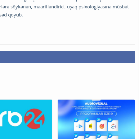
rlərə söykənən, maarifləndirici, uşaq psixologiyasına müsbət
qsəd qoyub.