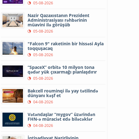
05-08-2026
Nazir Qazaxıstanın Prezident
Administrasiyası rəhbərinin
müavini ilə görüşüb
05-08-2026
"Falcon 9" raketinin bir hissəsi Ayla
toqquşacaq
05-08-2026
“SpaceX” orbitə 10 milyon tona
qədər yük çıxarmağı planlaşdırır
05-08-2026
Bakcell rouminqi ilə yay tətilində
dünyanı kəşf et
04-08-2026
Vətəndaşlar “mygov” üzərindən
FHN-ə müraciət edə biləcəklər
04-08-2026
İqtisadiyyat Nazirliyinin