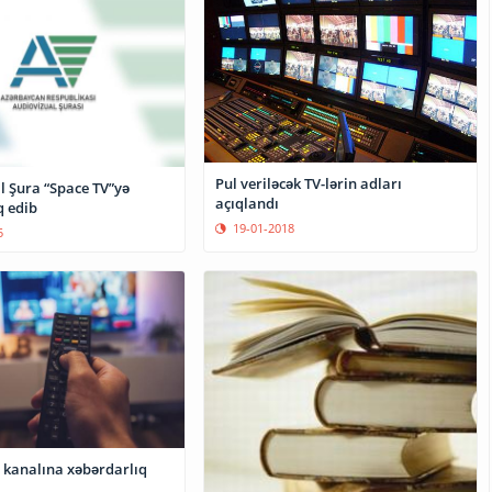
Pul veriləcək TV-lərin adları
l Şura “Space TV”yə
açıqlandı
q edib
19-01-2018
5
a kanalına xəbərdarlıq