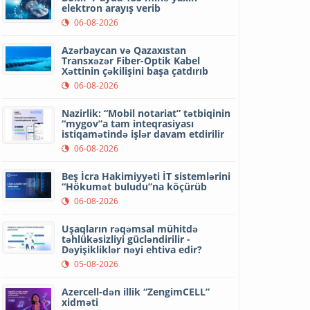
elektron arayış verib
06-08-2026
Azərbaycan və Qazaxıstan
Transxəzər Fiber-Optik Kabel
Xəttinin çəkilişini başa çatdırıb
06-08-2026
Nazirlik: “Mobil notariat” tətbiqinin
“mygov”a tam inteqrasiyası
istiqamətində işlər davam etdirilir
06-08-2026
Beş İcra Hakimiyyəti İT sistemlərini
“Hökumət buludu”na köçürüb
06-08-2026
Uşaqların rəqəmsal mühitdə
təhlükəsizliyi gücləndirilir -
Dəyişikliklər nəyi ehtiva edir?
05-08-2026
Azercell-dən illik “ZengimCELL”
xidməti