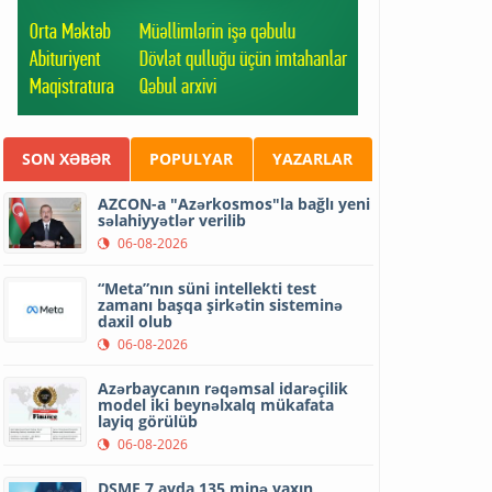
SON XƏBƏR
POPULYAR
YAZARLAR
AZCON-a "Azərkosmos"la bağlı yeni
səlahiyyətlər verilib
06-08-2026
“Meta”nın süni intellekti test
zamanı başqa şirkətin sisteminə
daxil olub
06-08-2026
Azərbaycanın rəqəmsal idarəçilik
model iki beynəlxalq mükafata
layiq görülüb
06-08-2026
DSMF 7 ayda 135 minə yaxın