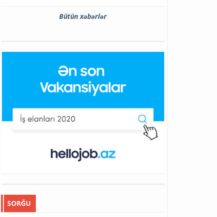
Bütün xəbərlər
SORĞU