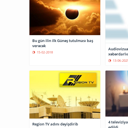
Bu gün ilin ilk Günəş tutulması baş
verəcək
Audiovizua
15-02-2018
xəbərdarlı
13-06-202
4 televiziy
Region TV adını dəyişdirib
edildi