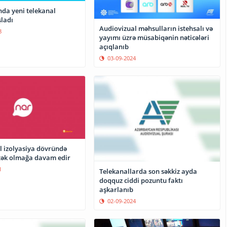
da yeni telekanal
ladı
Audiovizual məhsulların istehsalı və
8
yayımı üzrə müsabiqənin nəticələri
açıqlanıb
03-09-2024
l izolyasiya dövründə
stək olmağa davam edir
1
Telekanallarda son səkkiz ayda
doqquz ciddi pozuntu faktı
aşkarlanıb
02-09-2024