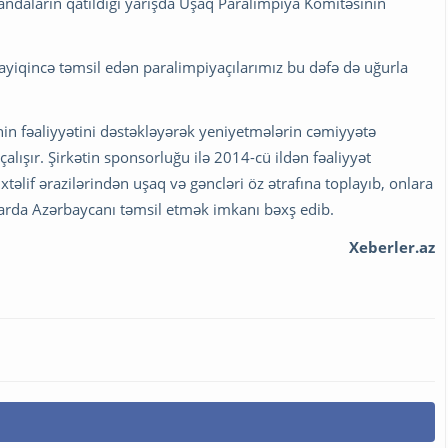
andaların qatıldığı yarışda Uşaq Paralimpiya Komitəsinin
layiqincə təmsil edən paralimpiyaçılarımız bu dəfə də uğurla
in fəaliyyətini dəstəkləyərək yeniyetmələrin cəmiyyətə
alışır. Şirkətin sponsorluğu ilə 2014-cü ildən fəaliyyət
lif ərazilərindən uşaq və gəncləri öz ətrafına toplayıb, onlara
arda Azərbaycanı təmsil etmək imkanı bəxş edib.
Xeberler.az