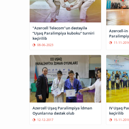
"Azercell Telecom"un dəstəyilə
Azercell-in 
“Uşaq Paralimpiya kuboku” turniri
Paralimpiya
keçirilib
11-11-201
08-06-2023
Azercell Uşaq Paralimpiya İdman
IV Uşaq Pa
Oyunlarına dəstək olub
keçirilib
12-12-2017
15-11-201