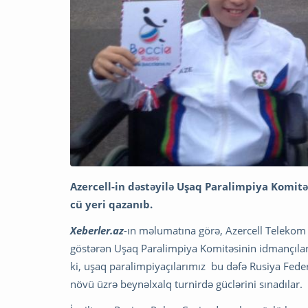
Azercell-in dəstəyilə Uşaq Paralimpiya Komitə
cü yeri qazanıb.
Xeberler.az
-ın məlumatına görə, Azercell Telekom M
göstərən Uşaq Paralimpiya Komitəsinin idmançıları
ki, uşaq paralimpiyaçılarımız bu dəfə Rusiya Fede
növü üzrə beynəlxalq turnirdə güclərini sınadılar.