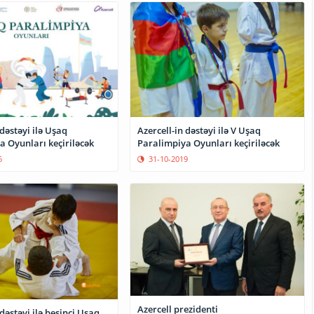
 dəstəyi ilə Uşaq
Azercell-in dəstəyi ilə V Uşaq
a Oyunları keçiriləcək
Paralimpiya Oyunları keçiriləcək
5
31-10-2019
Azercell prezidenti
 dəstəyi ilə beşinci Uşaq