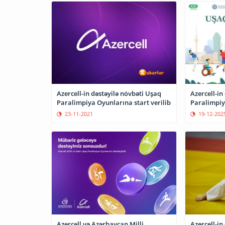
Azercell-in dəstəyilə növbəti Uşaq
Azercell-in
Paralimpiya Oyunlarına start verilib
Paralimpiy
23-11-2021
19-12-202
Azercell və Azərbaycan Milli
Azercell-in