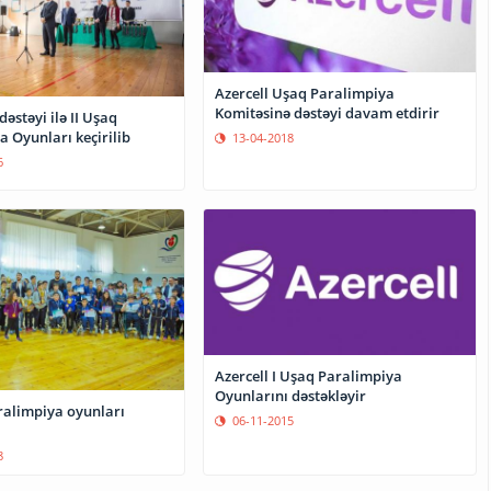
Azercell Uşaq Paralimpiya
Komitəsinə dəstəyi davam etdirir
dəstəyi ilə II Uşaq
 Oyunları keçirilib
13-04-2018
6
Azercell I Uşaq Paralimpiya
Oyunlarını dəstəkləyir
ralimpiya oyunları
06-11-2015
8