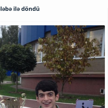
ləbə ilə döndü