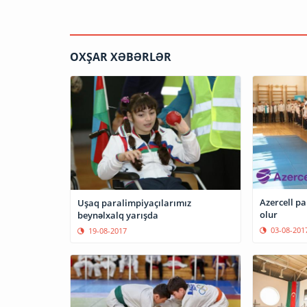
OXŞAR XƏBƏRLƏR
Azercell paralimpiyaçılara dəstək
Uşaq paralimpiyaçılarımız
olur
beynəlxalq yarışda
03-08-201
19-08-2017