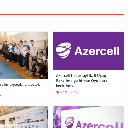
Azercell-in dəstəyi ilə II Uşaq
Paralimpiya İdman Oyunları
keçiriləcək
27-04-2016
7