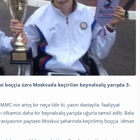
si boççia üzrə Moskvada keçirilən beynəlxalq yarışda 3-
MC-nin artıq bir neçə ildir ki, yaxın dəstəyilə fəaliyyət
 ölkəmizi daha bir beynəlxalq yarışda uğurla təmsil edib. Belə
rasiyasının paytaxtı Moskva şəhərində keçirilmiş boççia idman