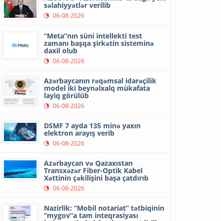
səlahiyyətlər verilib
06-08-2026
“Meta”nın süni intellekti test
zamanı başqa şirkətin sisteminə
daxil olub
06-08-2026
Azərbaycanın rəqəmsal idarəçilik
model iki beynəlxalq mükafata
layiq görülüb
06-08-2026
DSMF 7 ayda 135 minə yaxın
elektron arayış verib
06-08-2026
Azərbaycan və Qazaxıstan
Transxəzər Fiber-Optik Kabel
Xəttinin çəkilişini başa çatdırıb
06-08-2026
Nazirlik: “Mobil notariat” tətbiqinin
“mygov”a tam inteqrasiyası