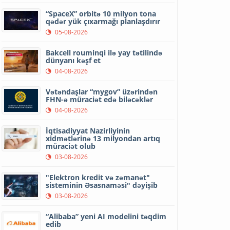
“SpaceX” orbitə 10 milyon tona
qədər yük çıxarmağı planlaşdırır
05-08-2026
Bakcell rouminqi ilə yay tətilində
dünyanı kəşf et
04-08-2026
Vətəndaşlar “mygov” üzərindən
FHN-ə müraciət edə biləcəklər
04-08-2026
İqtisadiyyat Nazirliyinin
xidmətlərinə 13 milyondan artıq
müraciət olub
03-08-2026
"Elektron kredit və zəmanət"
sisteminin Əsasnaməsi" dəyişib
03-08-2026
“Alibaba” yeni AI modelini təqdim
edib