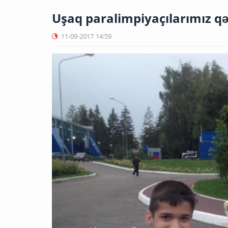
Uşaq paralimpiyaçılarımız qə
11-09-2017
14:59