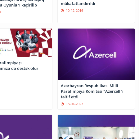
mükafatlandırıldı
 Oyunları keçirilib
10-12-2016
9
aralimpiyaçı
ımıza da dəstək olur
1
Azərbaycan Respublikası Milli
Paralimpiya Komitəsi "Azercell"i
təltif etdi
18-01-2023