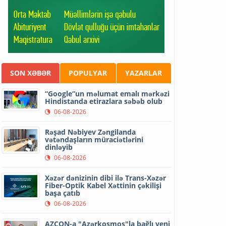
SON XƏBƏR
POPULYAR
YAZARLAR
“Google”un məlumat emalı mərkəzi
Hindistanda etirazlara səbəb olub
06-08-2026
Rəşad Nəbiyev Zəngilanda
vətəndaşların müraciətlərini
dinləyib
06-08-2026
Xəzər dənizinin dibi ilə Trans-Xəzər
Fiber-Optik Kabel Xəttinin çəkilişi
başa çatıb
06-08-2026
AZCON-a "Azərkosmos"la bağlı yeni