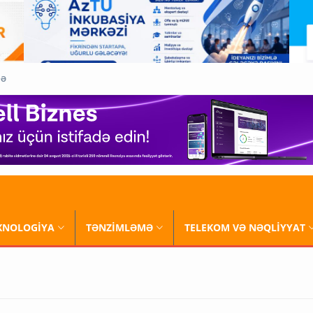
QƏ
XNOLOGİYA
TƏNZİMLƏMƏ
TELEKOM VƏ NƏQLİYYAT