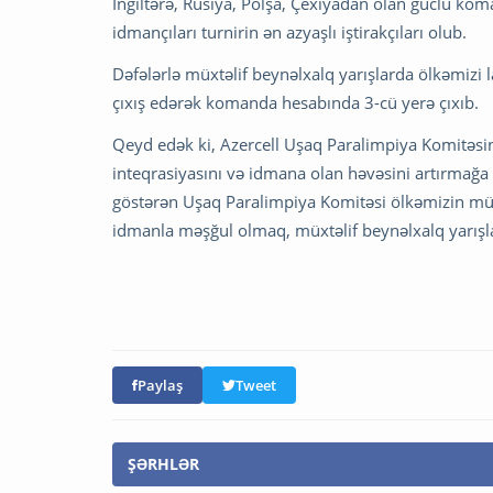
İngiltərə, Rusiya, Polşa, Çexiyadan olan güclü kom
idmançıları turnirin ən azyaşlı iştirakçıları olub.
Dəfələrlə müxtəlif beynəlxalq yarışlarda ölkəmizi 
çıxış edərək komanda hesabında 3-cü yerə çıxıb.
Qeyd edək ki, Azercell Uşaq Paralimpiya Komitəsin
inteqrasiyasını və idmana olan həvəsini artırmağa ç
göstərən Uşaq Paralimpiya Komitəsi ölkəmizin müxtə
idmanla məşğul olmaq, müxtəlif beynəlxalq yarışl
Paylaş
Tweet
ŞƏRHLƏR