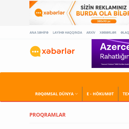
ANA SƏHİFƏ
LAYİHƏ HAQQINDA
ARXİV
XƏBƏRLƏR
ƏLA
RƏQƏMSAL DÜNYA
E - HÖKUMƏT
TE
PROQRAMLAR