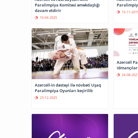
Paralimpiya Komitəsi əməkdaşlığı
Paralimpiya
davam etdirir
15-11-201
10-04-2025
Azercell P
idmançılar
24-08-202
Azercell-in dəstəyi ilə növbəti Uşaq
Paralimpiya Oyunları keçirilib
23-12-2025