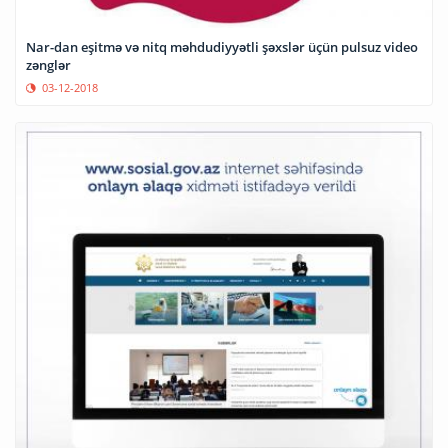
Nar-dan eşitmə və nitq məhdudiyyətli şəxslər üçün pulsuz video
zənglər
03-12-2018