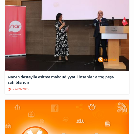
Nar-ın dəstəyilə eşitmə məhdudiyyətli insanlar artıq peşə
sahibləridir
27-09-2019