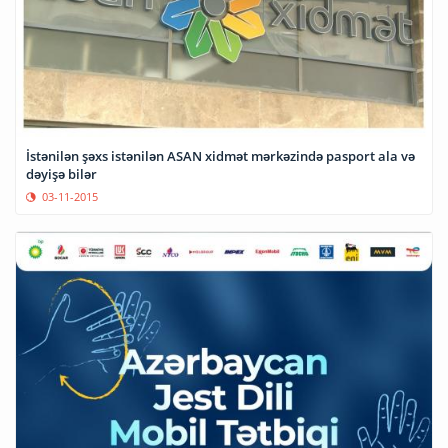
İstənilən şəxs istənilən ASAN xidmət mərkəzində pasport ala və
dəyişə bilər
03-11-2015