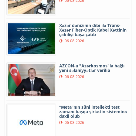
06-08-2026
Xəzər dənizinin dibi ilə Trans-
Xəzər Fiber-Optik Kabel Xəttinin
çəkilişi başa çatıb
06-08-2026
AZCON-a "Azərkosmos"la bağlı
yeni səlahiyyətlər verilib
06-08-2026
“Meta”nın süni intellekti test
zamanı başqa şirkətin sisteminə
daxil olub
06-08-2026