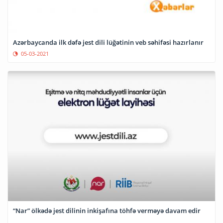
Azərbaycanda ilk dəfə jest dili lüğətinin veb səhifəsi hazırlanır
05-03-2021
“Nar” ölkədə jest dilinin inkişafına töhfə verməyə davam edir