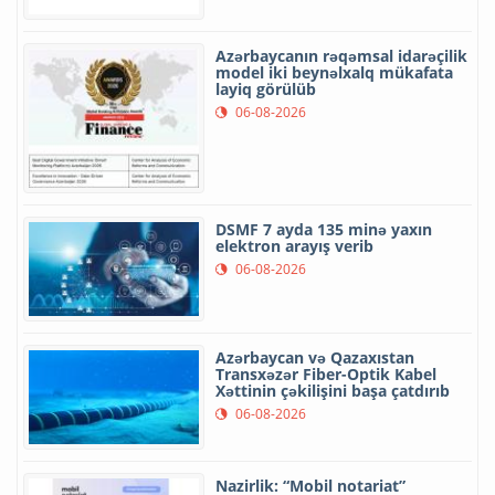
Azərbaycanın rəqəmsal idarəçilik
model iki beynəlxalq mükafata
layiq görülüb
06-08-2026
DSMF 7 ayda 135 minə yaxın
elektron arayış verib
06-08-2026
Azərbaycan və Qazaxıstan
Transxəzər Fiber-Optik Kabel
Xəttinin çəkilişini başa çatdırıb
06-08-2026
Nazirlik: “Mobil notariat”