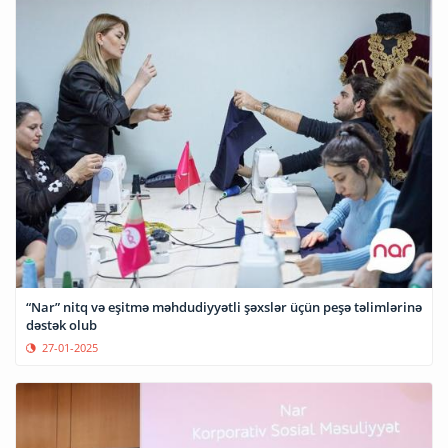
“Nar” nitq və eşitmə məhdudiyyətli şəxslər üçün peşə təlimlərinə
dəstək olub
27-01-2025