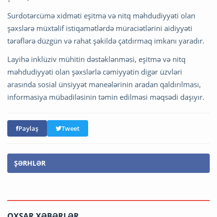
Surdotərcümə xidməti eşitmə və nitq məhdudiyyəti olan
şəxslərə müxtəlif istiqamətlərdə müraciətlərini aidiyyəti
tərəflərə düzgün və rahat şəkildə çatdırmaq imkanı yaradır.
Layihə inklüziv mühitin dəstəklənməsi, eşitmə və nitq
məhdudiyyəti olan şəxslərlə cəmiyyətin digər üzvləri
arasında sosial ünsiyyət maneələrinin aradan qaldırılması,
informasiya mübadiləsinin təmin edilməsi məqsədi daşıyır.
Paylaş
Tweet
ŞƏRHLƏR
OXŞAR XƏBƏRLƏR