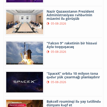
Nazir Qazaxıstanın Prezident
Administrasiyası rəhbərinin
müavini ilə görüşüb
05-08-2026
"Falcon 9" raketinin bir hissəsi
Ayla toqquşacaq
05-08-2026
“SpaceX” orbitə 10 milyon tona
qədər yük çıxarmağı planlaşdırır
05-08-2026
Bakcell rouminqi ilə yay tətilində
dünyanı kəşf et