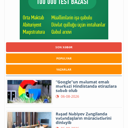
SON XƏBƏR
POPULYAR
YAZARLAR
“Google”un məlumat emalı
mərkəzi Hindistanda etirazlara
səbəb olub
06-08-2026
Rəşad Nəbiyev Zəngilanda
vətəndaşların müraciətlərini
dinləyib