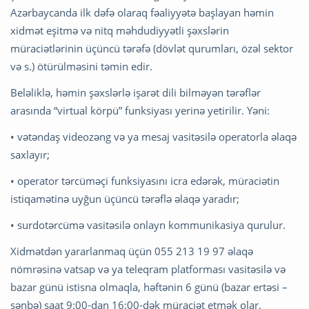
Azərbaycanda ilk dəfə olaraq fəaliyyətə başlayan həmin
xidmət eşitmə və nitq məhdudiyyətli şəxslərin
müraciətlərinin üçüncü tərəfə (dövlət qurumları, özəl sektor
və s.) ötürülməsini təmin edir.
Beləliklə, həmin şəxslərlə işarət dili bilməyən tərəflər
arasında “virtual körpü” funksiyası yerinə yetirilir. Yəni:
• vətəndaş videozəng və ya mesaj vasitəsilə operatorla əlaqə
saxlayır;
• operator tərcüməçi funksiyasını icra edərək, müraciətin
istiqamətinə uyğun üçüncü tərəflə əlaqə yaradır;
• surdotərcümə vasitəsilə onlayn kommunikasiya qurulur.
Xidmətdən yararlanmaq üçün 055 213 19 97 əlaqə
nömrəsinə vatsap və ya teleqram platforması vasitəsilə və
bazar günü istisna olmaqla, həftənin 6 günü (bazar ertəsi –
şənbə) saat 9:00-dan 16:00-dək müraciət etmək olar.