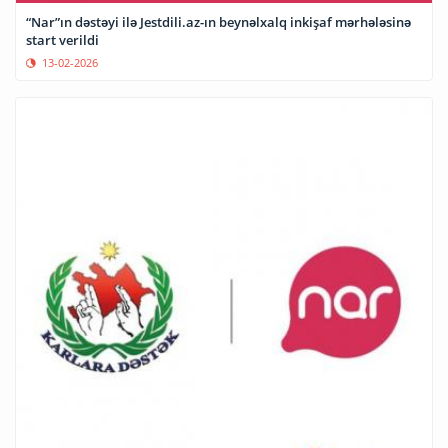
“Nar”ın dəstəyi ilə Jestdili.az-ın beynəlxalq inkişaf mərhələsinə
start verildi
13-02-2026