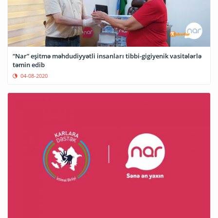
“Nar” eşitmə məhdudiyyətli insanları tibbi-gigiyenik vasitələrlə
təmin edib
04-08-2020