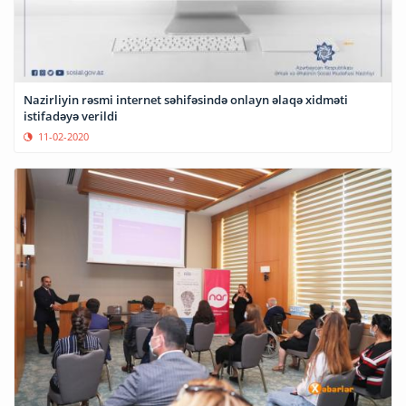
Nazirliyin rəsmi internet səhifəsində onlayn əlaqə xidməti
istifadəyə verildi
11-02-2020