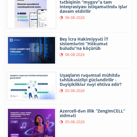
tətbiqinin “mygov”a tam
inteqrasiyası istiqamətində işlər
davam etdirilir
06-08-2026
Beş İcra Hakimiyyəti İT
sistemlərini “Hökumət
buludu”na köçürüb
06-08-2026
Uşaqların rəqəmsal mühitdə
təhlükəsizliyi gücləndirilir -
Dəyişikliklər nəyi ehtiva edir?
05-08-2026
Azercell-dən illik “ZengimCELL”
xidməti
05-08-2026