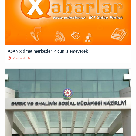
ASAN xidmət mərkəzləri 4 gün işləməyəcək
29-12-2016