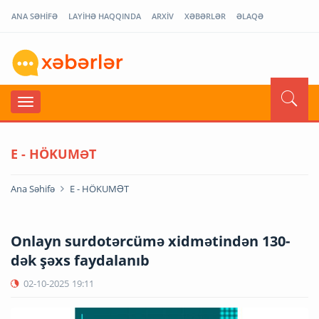
ANA SƏHİFƏ
LAYİHƏ HAQQINDA
ARXİV
XƏBƏRLƏR
ƏLAQƏ
E - HÖKUMƏT
Ana Səhifə
E - HÖKUMƏT
Onlayn surdotərcümə xidmətindən 130-
dək şəxs faydalanıb
02-10-2025
19:11