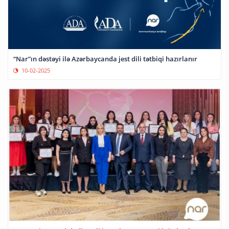
“Nar”ın dəstəyi ilə Azərbaycanda jest dili tətbiqi hazırlanır
10-02-2025