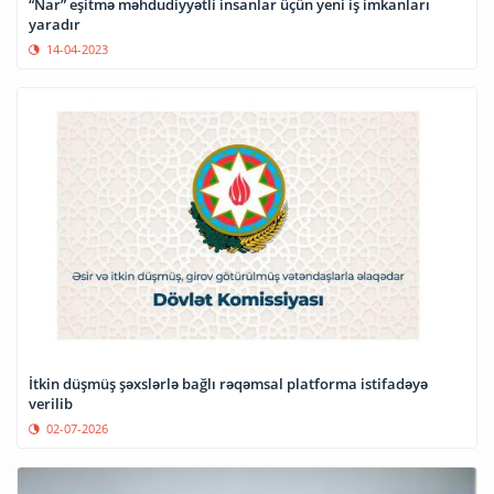
“Nar” eşitmə məhdudiyyətli insanlar üçün yeni iş imkanları
yaradır
14-04-2023
İtkin düşmüş şəxslərlə bağlı rəqəmsal platforma istifadəyə
verilib
02-07-2026