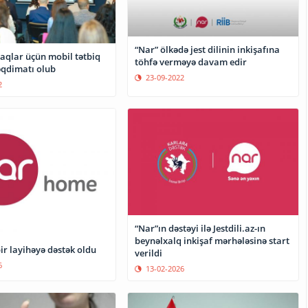
“Nar” ölkədə jest dilinin inkişafına
şaqlar üçün mobil tətbiq
töhfə verməyə davam edir
əqdimatı olub
23-09-2022
2
“Nar”ın dəstəyi ilə Jestdili.az-ın
beynəlxalq inkişaf mərhələsinə start
ir layihəyə dəstək oldu
verildi
6
13-02-2026