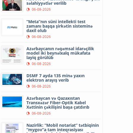
səlahiyyətlər verilib
06-08-2026
“Meta”nın süni intellekti test
zamanı başqa şirkətin sisteminə
daxil olub
06-08-2026
Azərbaycanın rəqəmsal idarəçilik
model iki beynəlxalq mükafata
layiq görülüb
06-08-2026
DSMF 7 ayda 135 minə yaxın
elektron arayış verib
06-08-2026
Azərbaycan və Qazaxıstan
Transxəzər Fiber-Optik Kabel
Xəttinin çəkilişini başa çatdırıb
06-08-2026
Nazirlik: “Mobil notariat” tətbiqinin
“mygov”a tam inteqrasiyası