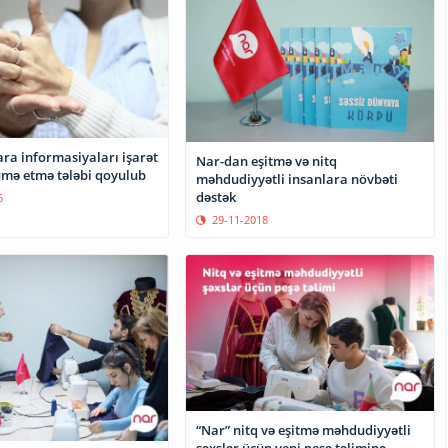
ara informasiyaları işarət
Nar-dan eşitmə və nitq
cümə etmə tələbi qoyulub
məhdudiyyətli insanlara növbəti
dəstək
5
29-11-2018
“Nar” nitq və eşitmə məhdudiyyətli
şəxslər üçün yeni peşə təliminə