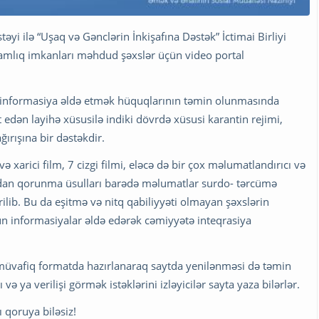
əyi ilə “Uşaq və Gənclərin İnkişafına Dəstək” İctimai Birliyi
lamlıq imkanları məhdud şəxslər üçün video portal
in informasiya əldə etmək hüquqlarının təmin olunmasında
dən layihə xüsusilə indiki dövrdə xüsusi karantin rejimi,
ğırışına bir dəstəkdir.
ə xarici film, 7 cizgi filmi, eləcə də bir çox məlumatlandırıcı və
sdan qorunma üsulları barədə məlumatlar surdo- tərcümə
lib. Bu da eşitmə və nitq qabiliyyəti olmayan şəxslərin
n informasiyalar əldə edərək cəmiyyətə inteqrasiya
 müvafiq formatda hazırlanaraq saytda yenilənməsi də təmin
 və ya verilişi görmək istəklərini izləyicilər sayta yaza bilərlər.
 qoruya biləsiz!