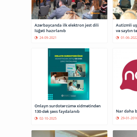
Azərbaycanda ilk elektron jest dili
Autizmli u
lüğəti hazırlanıb
və saytın t
24-09-2021
01-06-202
Onlayn surdotərcümə xidmətindən
Nar daha b
130-dək şəxs faydalanıb
29-01-201
02-10-2025