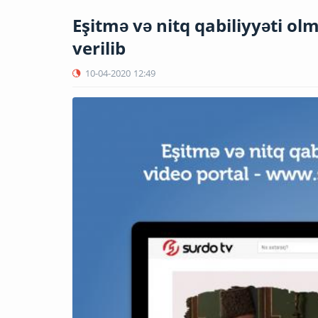
Eşitmə və nitq qabiliyyəti ol
verilib
10-04-2020
12:49