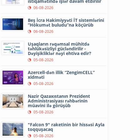
istiqamətində işlər davam etdirilir
06-08-2026
Beş İcra Hakimiyyəti İT sistemlərini
“Hökumət buludu”na köçürüb
06-08-2026
Uşaqların rəqəmsal mühitdə
təhlükəsizliyi gücləndirilir -
Dəyişikliklər nəyi ehtiva edir?
05-08-2026
Azercell-dən illik “ZengimCELL”
xidməti
05-08-2026
Nazir Qazaxıstanın Prezident
Administrasiyası rəhbərinin
müavini ilə görüşüb
05-08-2026
"Falcon 9" raketinin bir hissəsi Ayla
toqquşacaq
05-08-2026