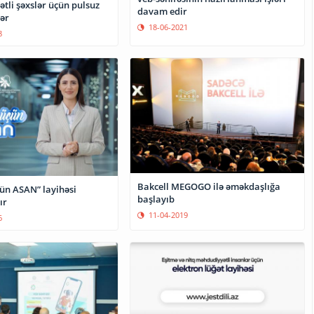
tli şəxslər üçün pulsuz
davam edir
ər
18-06-2021
8
Bakcell MEGOGO ilə əməkdaşlığa
çün ASAN” layihəsi
başlayıb
ır
11-04-2019
6