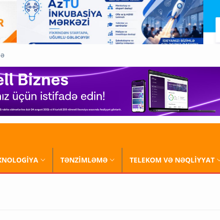
QƏ
XNOLOGİYA
TƏNZİMLƏMƏ
TELEKOM VƏ NƏQLİYYAT