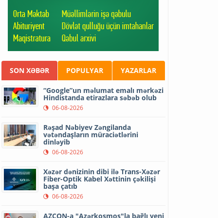
SON XƏBƏR
POPULYAR
YAZARLAR
“Google”un məlumat emalı mərkəzi
Hindistanda etirazlara səbəb olub
06-08-2026
Rəşad Nəbiyev Zəngilanda
vətəndaşların müraciətlərini
dinləyib
06-08-2026
Xəzər dənizinin dibi ilə Trans-Xəzər
Fiber-Optik Kabel Xəttinin çəkilişi
başa çatıb
06-08-2026
AZCON-a "Azərkosmos"la bağlı yeni