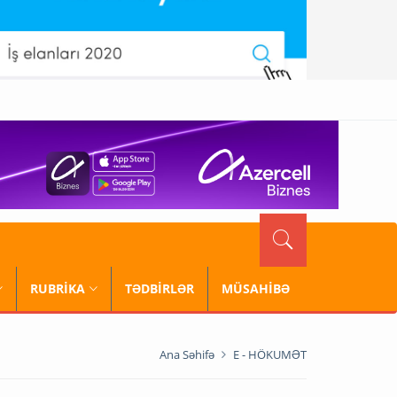
RUBRİKA
TƏDBİRLƏR
MÜSAHİBƏ
Ana Səhifə
E - HÖKUMƏT