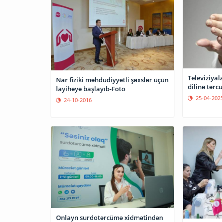
Televiziyal
Nar fiziki məhdudiyyətli şəxslər üçün
dilinə tər
layihəyə başlayıb-Foto
25-04-202
24-10-2016
Onlayn surdotərcümə xidmətindən