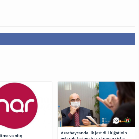
Azərbaycanda ilk jest dili lüğətinin
itmə və nitq
veb-səhifəsinın hazırlanması işləri