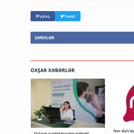
Paylaş
Tweet
ŞƏRHLƏR
OXŞAR XƏBƏRLƏR
Nar-dan eş
Onlayn surdotərcümə xidməti