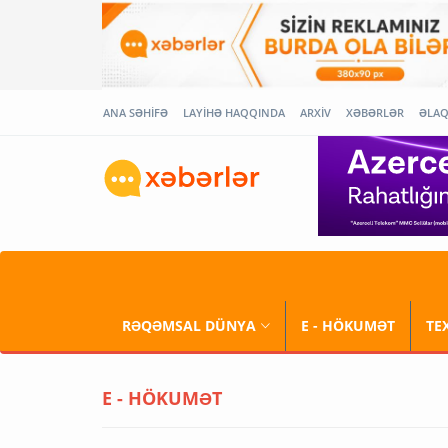
ANA SƏHİFƏ
LAYİHƏ HAQQINDA
ARXİV
XƏBƏRLƏR
ƏLA
RƏQƏMSAL DÜNYA
E - HÖKUMƏT
TE
E - HÖKUMƏT