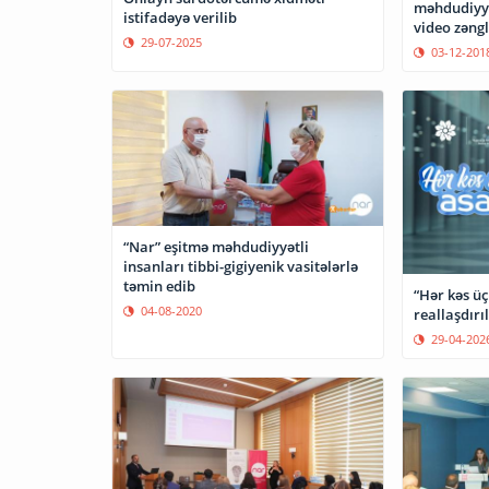
məhdudiyyə
istifadəyə verilib
video zəngl
29-07-2025
03-12-201
“Nar” eşitmə məhdudiyyətli
insanları tibbi-gigiyenik vasitələrlə
təmin edib
“Hər kəs ü
04-08-2020
reallaşdırıl
29-04-202