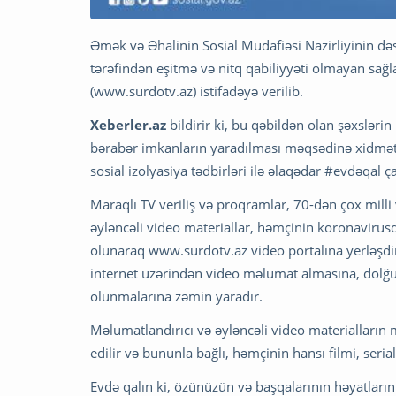
Əmək və Əhalinin Sosial Müdafiəsi Nazirliyinin dəst
tərəfindən eşitmə və nitq qabiliyyəti olmayan sağ
(www.surdotv.az) istifadəyə verilib.
Xeberler.az
bildirir ki, bu qəbildən olan şəxslər
bərabər imkanların yaradılması məqsədinə xidmət e
sosial izolyasiya tədbirləri ilə əlaqədar #evdəqal ça
Maraqlı TV veriliş və proqramlar, 70-dən çox milli v
əyləncəli video materiallar, həmçinin koronaviru
olunaraq www.surdotv.az video portalına yerləşdiri
internet üzərindən video məlumat almasına, dolğu
olunmalarına zəmin yaradır.
Məlumatlandırıcı və əyləncəli video materialların
edilir və bununla bağlı, həmçinin hansı filmi, serialı
Evdə qalın ki, özünüzün və başqalarının həyatlarını