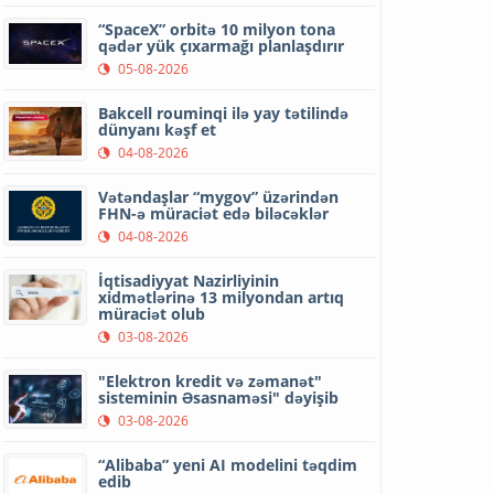
“SpaceX” orbitə 10 milyon tona
qədər yük çıxarmağı planlaşdırır
05-08-2026
Bakcell rouminqi ilə yay tətilində
dünyanı kəşf et
04-08-2026
Vətəndaşlar “mygov” üzərindən
FHN-ə müraciət edə biləcəklər
04-08-2026
İqtisadiyyat Nazirliyinin
xidmətlərinə 13 milyondan artıq
müraciət olub
03-08-2026
"Elektron kredit və zəmanət"
sisteminin Əsasnaməsi" dəyişib
03-08-2026
“Alibaba” yeni AI modelini təqdim
edib