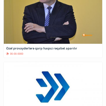
Özəl provayderlərə qarşı haqsız rəqabət aparılır
00-00-0000