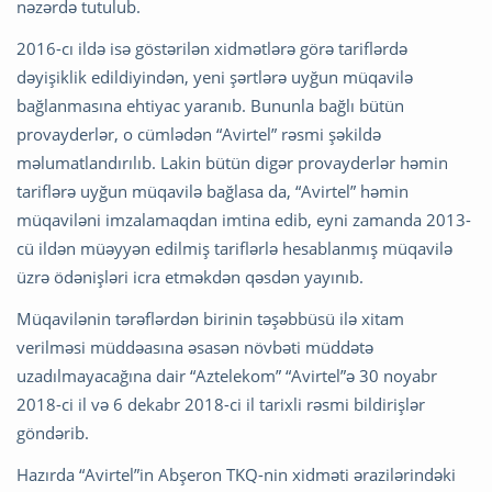
nəzərdə tutulub.
2016-cı ildə isə göstərilən xidmətlərə görə tariflərdə
dəyişiklik edildiyindən, yeni şərtlərə uyğun müqavilə
bağlanmasına ehtiyac yaranıb. Bununla bağlı bütün
provayderlər, o cümlədən “Avirtel” rəsmi şəkildə
məlumatlandırılıb. Lakin bütün digər provayderlər həmin
tariflərə uyğun müqavilə bağlasa da, “Avirtel” həmin
müqaviləni imzalamaqdan imtina edib, eyni zamanda 2013-
cü ildən müəyyən edilmiş tariflərlə hesablanmış müqavilə
üzrə ödənişləri icra etməkdən qəsdən yayınıb.
Müqavilənin tərəflərdən birinin təşəbbüsü ilə xitam
verilməsi müddəasına əsasən növbəti müddətə
uzadılmayacağına dair “Aztelekom” “Avirtel”ə 30 noyabr
2018-ci il və 6 dekabr 2018-ci il tarixli rəsmi bildirişlər
göndərib.
Hazırda “Avirtel”in Abşeron TKQ-nin xidməti ərazilərindəki