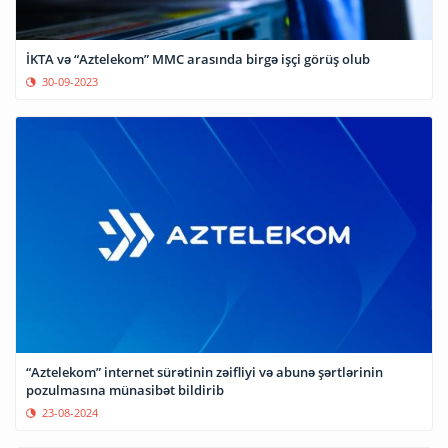
İKTA və “Aztelekom” MMC arasında birgə işçi görüş olub
30-09-2023
“Aztelekom” internet sürətinin zəifliyi və abunə şərtlərinin
pozulmasına münasibət bildirib
23-08-2024