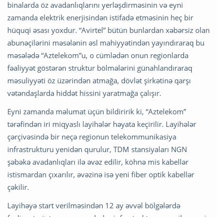
binalarda öz avadanlıqlarını yerləşdirməsinin və eyni
zamanda elektrik enerjisindən istifadə etməsinin heç bir
hüquqi əsası yoxdur. “Avirtel” bütün bunlardan xəbərsiz olan
abunəçilərini məsələnin əsl mahiyyətindən yayındıraraq bu
məsələdə “Aztelekom”u, o cümlədən onun regionlarda
fəaliyyət göstərən struktur bölmələrini günahlandıraraq
məsuliyyəti öz üzərindən atmağa, dövlət şirkətinə qarşı
vətəndaşlarda hiddət hissini yaratmağa çalışır.
Eyni zamanda məlumat üçün bildiririk ki, “Aztelekom”
tərəfindən iri miqyaslı layihələr həyata keçirilir. Layihələr
çərçivəsində bir neçə regionun telekommunikasiya
infrastrukturu yenidən qurulur, TDM stansiyaları NGN
şəbəkə avadanlıqları ilə əvəz edilir, köhnə mis kabellər
istismardan çıxarılır, əvəzinə isə yeni fiber optik kabellər
çəkilir.
Layihəyə start verilməsindən 12 ay əvvəl bölgələrdə