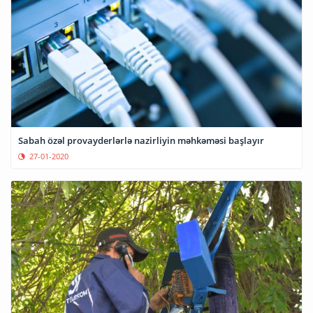
Sabah özəl provayderlərlə nazirliyin məhkəməsi başlayır
27-01-2020