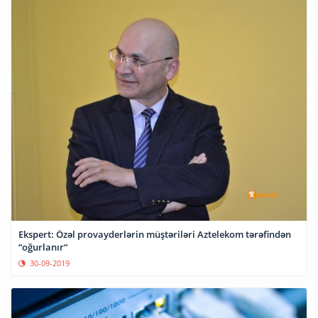
Ekspert: Özəl provayderlərin müştəriləri Aztelekom tərəfindən
“oğurlanır“
30-09-2019