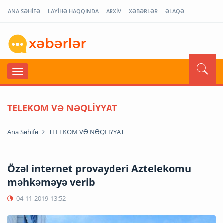
ANA SƏHİFƏ
LAYİHƏ HAQQINDA
ARXİV
XƏBƏRLƏR
ƏLAQƏ
TELEKOM VƏ NƏQLİYYAT
Ana Səhifə
TELEKOM VƏ NƏQLİYYAT
Özəl internet provayderi Aztelekomu
məhkəməyə verib
04-11-2019
13:52