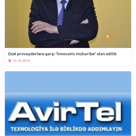
Özəl provayderlərə qarşı “İnnovativ müharibə“ elan edilib
15-10-2019