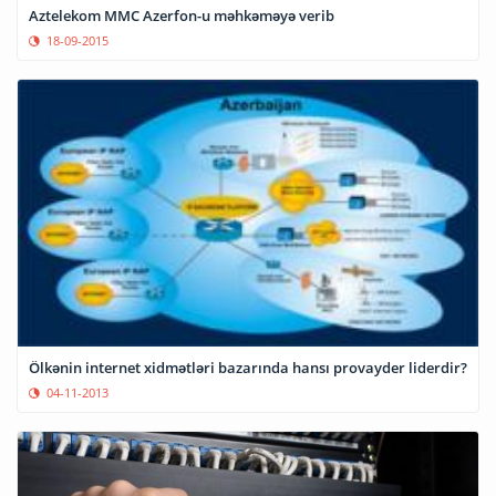
Aztelekom MMC Azerfon-u məhkəməyə verib
18-09-2015
Ölkənin internet xidmətləri bazarında hansı provayder liderdir?
04-11-2013