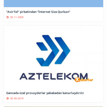
“AvirTel” şirkətindən “İnternet Sizə Qurban”
30-11-2009
Gəncədə özəl provayderlər şəbəkədən kənarlaşdırılır
30-09-2019