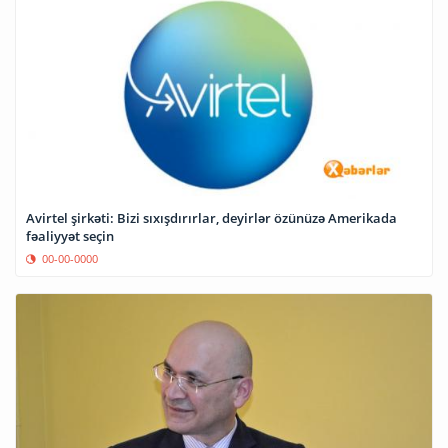
Avirtel şirkəti: Bizi sıxışdırırlar, deyirlər özünüzə Amerikada
fəaliyyət seçin
00-00-0000