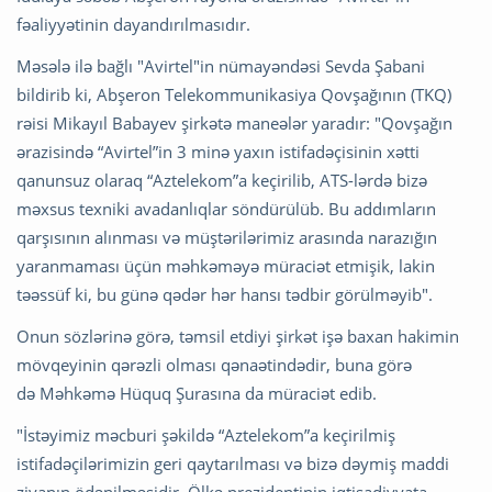
fəaliyyətinin dayandırılmasıdır.
Məsələ ilə bağlı "Avirtel"in nümayəndəsi Sevda Şabani
bildirib ki, Abşeron Telekommunikasiya Qovşağının (TKQ)
rəisi Mikayıl Babayev şirkətə maneələr yaradır: "Qovşağın
ərazisində “Avirtel”in 3 minə yaxın istifadəçisinin xətti
qanunsuz olaraq “Aztelekom”a keçirilib, ATS-lərdə bizə
məxsus texniki avadanlıqlar söndürülüb. Bu addımların
qarşısının alınması və müştərilərimiz arasında narazığın
yaranmaması üçün məhkəməyə müraciət etmişik, lakin
təəssüf ki, bu günə qədər hər hansı tədbir görülməyib".
Onun sözlərinə görə, təmsil etdiyi şirkət işə baxan hakimin
mövqeyinin qərəzli olması qənaətindədir, buna görə
də Məhkəmə Hüquq Şurasına da müraciət edib.
"İstəyimiz məcburi şəkildə “Aztelekom”a keçirilmiş
istifadəçilərimizin geri qaytarılması və bizə dəymiş maddi