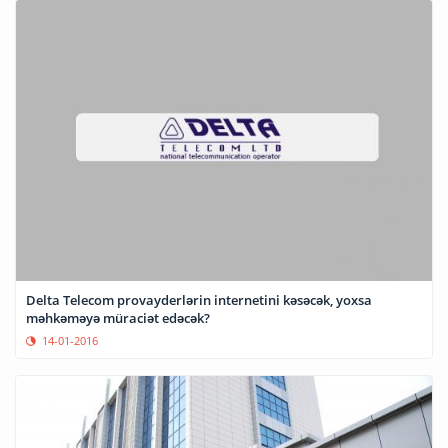
Delta Telecom provayderlərin internetini kəsəcək, yoxsa
məhkəməyə müraciət edəcək?
14-01-2016