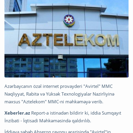
Azərbaycanın özəl internet provayderi "Avirtel" MMC
Nəqliyyat, Rabitə və Yüksək Texnologiyalar Nazirliyinə
məxsus "Aztelekom" MMC-ni məhkəməyə verib.
Xeberler.az
Report-a istinadən bildirir ki, iddia Sumqayıt
İnzibati - İqtisadi Məhkəməsində qaldırılıb.
İddiaya səbəb Abşeron rayonu ərazisində "Avirtel"in