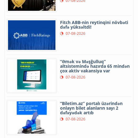
07-08-2026
Fitch ABB-nin reytinqini növbəti
dəfə yüksəltdi!
07-08-2026
“Əmək və Məşğulluq”
altsistemində hazırda 65 mindən
çox aktiv vakansiya var
07-08-2026
“Biletim.az” portalı üzərindən
onlayn bilet alanların sayı 2
dəfəyədək artıb
07-08-2026