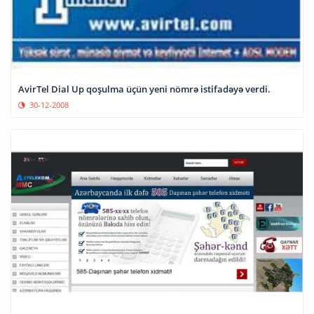
AvirTel Dial Up qoşulma üçün yeni nömrə istifadəyə verdi.
30-12-2008