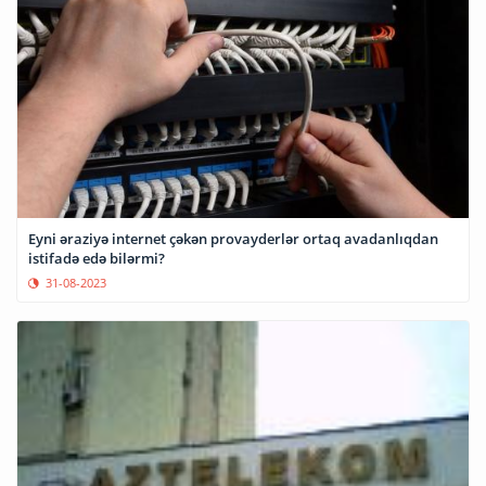
Eyni əraziyə internet çəkən provayderlər ortaq avadanlıqdan
istifadə edə bilərmi?
31-08-2023