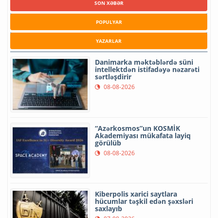
SON XƏBƏR
POPULYAR
YAZARLAR
Danimarka məktəblərdə süni
intellektdən istifadəyə nəzarəti
sərtləşdirir
08-08-2026
“Azərkosmos”un KOSMİK
Akademiyası mükafata layiq
görülüb
08-08-2026
Kiberpolis xarici saytlara
hücumlar təşkil edən şəxsləri
saxlayıb