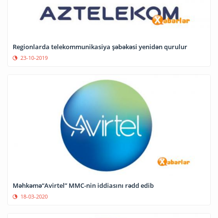
Regionlarda telekommunikasiya şəbəkəsi yenidən qurulur
23-10-2019
Məhkəmə“Avirtel” MMC-nin iddiasını rədd edib
18-03-2020