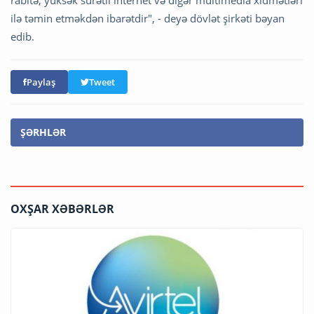
rabitə, yüksək sürətli internet və digər multimedia xidmətləri
ilə təmin etməkdən ibarətdir", - deyə dövlət şirkəti bəyan
edib.
Paylaş
Tweet
ŞƏRHLƏR
OXŞAR XƏBƏRLƏR