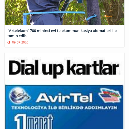
“Aztelekom” 700 mininci evi telekommunikasiya xidmətləri ilə
təmin edib
09-07-2020