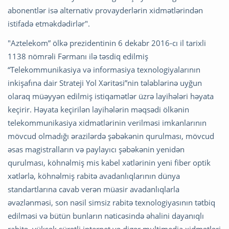
abonentlər isə alternativ provayderlərin xidmətlərindən
istifadə etməkdədirlər".
"Aztelekom” ölkə prezidentinin 6 dekabr 2016-cı il tarixli
1138 nömrəli Fərmanı ilə təsdiq edilmiş
“Telekommunikasiya və informasiya texnologiyalarının
inkişafına dair Strateji Yol Xəritəsi”nin tələblərinə uyğun
olaraq müəyyən edilmiş istiqamətlər üzrə layihələri həyata
keçirir. Həyata keçirilən layihələrin məqsədi ölkənin
telekommunikasiya xidmətlərinin verilməsi imkanlarının
mövcud olmadığı ərazilərdə şəbəkənin qurulması, mövcud
əsas magistralların və paylayıcı şəbəkənin yenidən
qurulması, köhnəlmiş mis kabel xətlərinin yeni fiber optik
xətlərlə, köhnəlmiş rabitə avadanlıqlarının dünya
standartlarına cavab verən müasir avadanlıqlarla
əvəzlənməsi, son nəsil simsiz rabitə texnologiyasının tətbiq
edilməsi və bütün bunların nəticəsində əhalini dayanıqlı