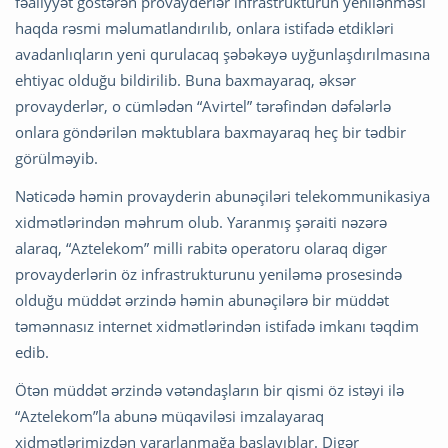
fəaliyyət göstərən provayderlər infrastrukturun yenilənməsi
haqda rəsmi məlumatlandırılıb, onlara istifadə etdikləri
avadanlıqların yeni qurulacaq şəbəkəyə uyğunlaşdırılmasına
ehtiyac olduğu bildirilib. Buna baxmayaraq, əksər
provayderlər, o cümlədən “Avirtel” tərəfindən dəfələrlə
onlara göndərilən məktublara baxmayaraq heç bir tədbir
görülməyib.
Nəticədə həmin provayderin abunəçiləri telekommunikasiya
xidmətlərindən məhrum olub. Yaranmış şəraiti nəzərə
alaraq, “Aztelekom” milli rabitə operatoru olaraq digər
provayderlərin öz infrastrukturunu yeniləmə prosesində
olduğu müddət ərzində həmin abunəçilərə bir müddət
təmənnasız internet xidmətlərindən istifadə imkanı təqdim
edib.
Ötən müddət ərzində vətəndaşların bir qismi öz istəyi ilə
“Aztelekom”la abunə müqaviləsi imzalayaraq
xidmətlərimizdən yararlanmağa başlayıblar. Digər