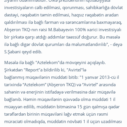
ziyanın ödənilməsidir. Ölkə prezidentinin iqtisadiyyata
investisiyaların cəlb edilməsi, qorunması, sahibkarlığa dövlət
dəstəyi, rəqabətin təmin edilməsi, haqsız rəqabətin aradan
qaldırılması ilə bağlı fərman və sərəncamlarına baxmayaraq,
Abşeron TKQ-nın rəisi M.Babayevin 100% xarici investisiyalı
bir şirkətə qarşı atdığı addımlar təəssüf doğurur. Bu məsələ
ilə bağlı digər dövlət qurumları da məlumatlandırılıb", - deyə
S.Şabani qeyd edib.
Məsələ ilə bağlı "Aztelekom"da mövqeyini açıqlayıb.
Şirkətdən "Report"a bildirilib ki, "Avirtel"lə
bağlanmış müqavilənin müddəti bitib: "1 yanvar 2013-cü il
tarixində “Aztelekom” (Abşeron TKQ) və “Avirtel” arasında
sahənin və enerjinin istifadəyə verilməsinə dair müqavilə
bağlanıb. Həmin müqavilənin qüvvədə olma müddəti 1 il
müəyyən edilib, müddətin bitməsinə 15 gün qalmışa qədər
tərəflərdən birinin müqaviləni ləğv etmək üçün rəsmi
müraciəti olmadıqda, müddətin növbəti 1 il üçün uzadılması