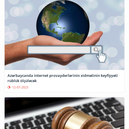
Azərbaycanda internet provayderlərinin xidmətinin keyfiyyəti
rüblük ölçüləcək
12-07-2023