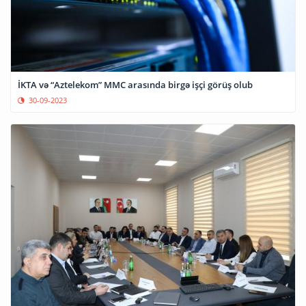
İKTA və “Aztelekom” MMC arasında birgə işçi görüş olub
30-09-2023