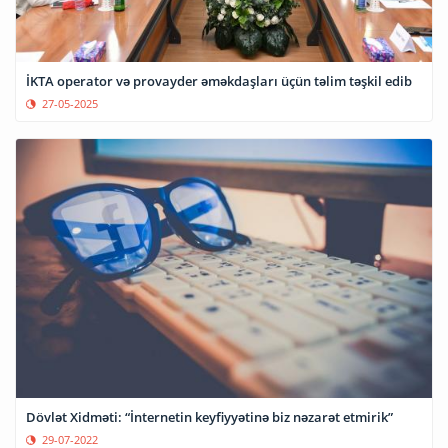
İKTA operator və provayder əməkdaşları üçün təlim təşkil edib
27-05-2025
Dövlət Xidməti: “İnternetin keyfiyyətinə biz nəzarət etmirik”
29-07-2022