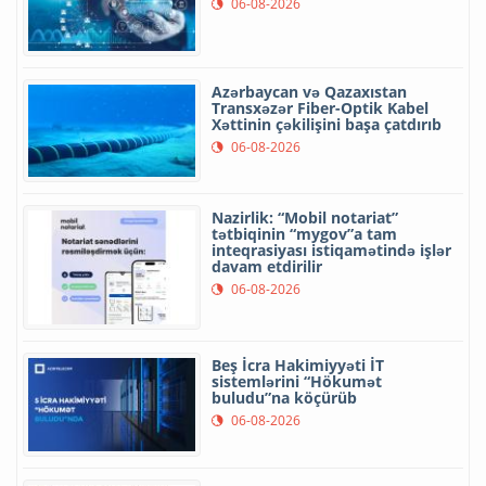
06-08-2026
Azərbaycan və Qazaxıstan
Transxəzər Fiber-Optik Kabel
Xəttinin çəkilişini başa çatdırıb
06-08-2026
Nazirlik: “Mobil notariat”
tətbiqinin “mygov”a tam
inteqrasiyası istiqamətində işlər
davam etdirilir
06-08-2026
Beş İcra Hakimiyyəti İT
sistemlərini “Hökumət
buludu”na köçürüb
06-08-2026