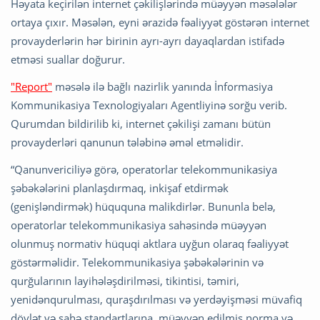
Həyata keçirilən internet çəkilişlərində müəyyən məsələlər
ortaya çıxır. Məsələn, eyni ərazidə fəaliyyət göstərən internet
provayderlərin hər birinin ayrı-ayrı dayaqlardan istifadə
etməsi suallar doğurur.
"Report"
məsələ ilə bağlı nazirlik yanında İnformasiya
Kommunikasiya Texnologiyaları Agentliyinə sorğu verib.
Qurumdan bildirilib ki, internet çəkilişi zamanı bütün
provayderləri qanunun tələbinə əməl etməlidir.
“Qanunvericiliyə görə, operatorlar telekommunikasiya
şəbəkələrini planlaşdırmaq, inkişaf etdirmək
(genişləndirmək) hüququna malikdirlər. Bununla belə,
operatorlar telekommunikasiya sahəsində müəyyən
olunmuş normativ hüquqi aktlara uyğun olaraq fəaliyyət
göstərməlidir. Telekommunikasiya şəbəkələrinin və
qurğularının layihələşdirilməsi, tikintisi, təmiri,
yenidənqurulması, quraşdırılması və yerdəyişməsi müvafiq
dövlət və sahə standartlarına, müəyyən edilmiş norma və