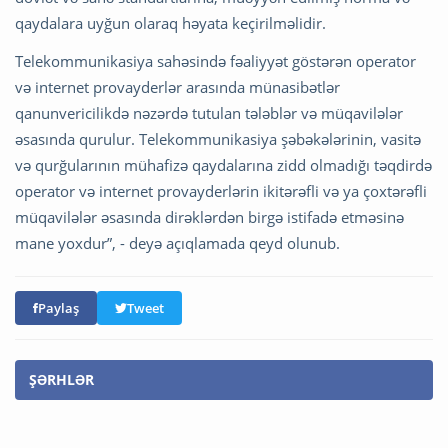
qaydalara uyğun olaraq həyata keçirilməlidir.
Telekommunikasiya sahəsində fəaliyyət göstərən operator
və internet provayderlər arasında münasibətlər
qanunvericilikdə nəzərdə tutulan tələblər və müqavilələr
əsasında qurulur. Telekommunikasiya şəbəkələrinin, vasitə
və qurğularının mühafizə qaydalarına zidd olmadığı təqdirdə
operator və internet provayderlərin ikitərəfli və ya çoxtərəfli
müqavilələr əsasında dirəklərdən birgə istifadə etməsinə
mane yoxdur”, - deyə açıqlamada qeyd olunub.
Paylaş
Tweet
ŞƏRHLƏR