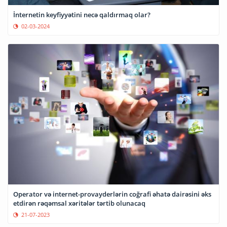
İnternetin keyfiyyətini necə qaldırmaq olar?
02-03-2024
Operator və internet-provayderlərin coğrafi əhatə dairəsini əks
etdirən rəqəmsal xəritələr tərtib olunacaq
21-07-2023