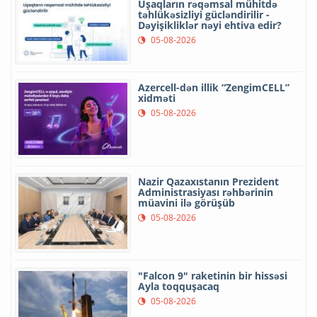
Uşaqların rəqəmsal mühitdə
təhlükəsizliyi gücləndirilir -
Dəyişikliklər nəyi ehtiva edir?
05-08-2026
Azercell-dən illik “ZengimCELL”
xidməti
05-08-2026
Nazir Qazaxıstanın Prezident
Administrasiyası rəhbərinin
müavini ilə görüşüb
05-08-2026
"Falcon 9" raketinin bir hissəsi
Ayla toqquşacaq
05-08-2026