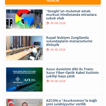
YAZARLAR
“Google”un məlumat emalı
mərkəzi Hindistanda etirazlara
səbəb olub
06-08-2026
Rəşad Nəbiyev Zəngilanda
vətəndaşların müraciətlərini
dinləyib
06-08-2026
Xəzər dənizinin dibi ilə Trans-
Xəzər Fiber-Optik Kabel Xəttinin
çəkilişi başa çatıb
06-08-2026
AZCON-a "Azərkosmos"la bağlı
yeni səlahiyyətlər verilib