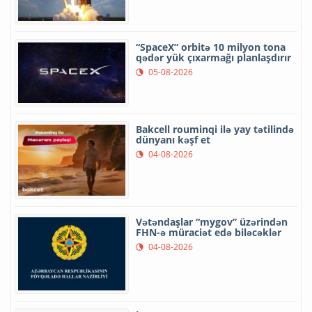
“SpaceX” orbitə 10 milyon tona
qədər yük çıxarmağı planlaşdırır
05-08-2026
Bakcell rouminqi ilə yay tətilində
dünyanı kəşf et
04-08-2026
Vətəndaşlar “mygov” üzərindən
FHN-ə müraciət edə biləcəklər
04-08-2026