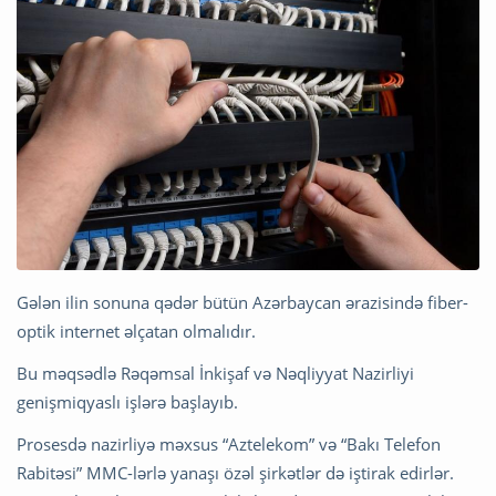
Gələn ilin sonuna qədər bütün Azərbaycan ərazisində fiber-
optik internet əlçatan olmalıdır.
Bu məqsədlə Rəqəmsal İnkişaf və Nəqliyyat Nazirliyi
genişmiqyaslı işlərə başlayıb.
Prosesdə nazirliyə məxsus “Aztelekom” və “Bakı Telefon
Rabitəsi” MMC-lərlə yanaşı özəl şirkətlər də iştirak edirlər.