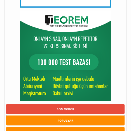
SON XƏBƏR
POPULYAR