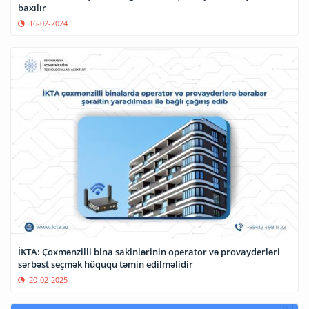
baxılır
16-02-2024
İKTA: Çoxmənzilli bina sakinlərinin operator və provayderləri
sərbəst seçmək hüququ təmin edilməlidir
20-02-2025