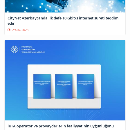
CityNet Azərbaycanda ilk dəfə 10 Gbit/s internet sürəti təqdim
edir
29-07-2023
İKTA operator və provayderlərin fəaliyyətinin uyğunluğunu