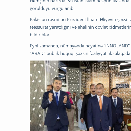
Həmçinin hazırda Pakistan İslam Respublikasında “
görüldüyü vurğulanıb.
Pakistan rəsmiləri Prezident İlham Əliyevin şəxsi
təəssürat yaratdığını və əhalinin dövlət xidmətlə
bildiriblər.
Eyni zamanda, nümayəndə heyətinə “INNOLAND” İn
"ABAD" publik hüquqi şəxsin fəaliyyəti ilə əlaqədar