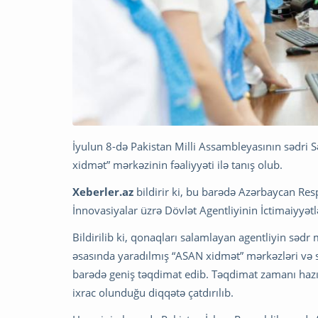
İyulun 8-də Pakistan Milli Assambleyasının sədri 
xidmət” mərkəzinin fəaliyyəti ilə tanış olub.
Xeberler.az
bildirir ki, bu barədə Azərbaycan Res
İnnovasiyalar üzrə Dövlət Agentliyinin İctimaiyyət
Bildirilib ki, qonaqları salamlayan agentliyin sə
əsasında yaradılmış “ASAN xidmət” mərkəzləri və so
barədə geniş təqdimat edib. Təqdimat zamanı hazı
ixrac olunduğu diqqətə çatdırılıb.