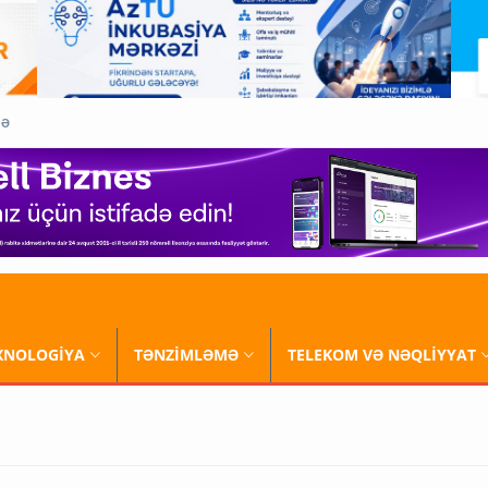
QƏ
XNOLOGİYA
TƏNZİMLƏMƏ
TELEKOM VƏ NƏQLİYYAT