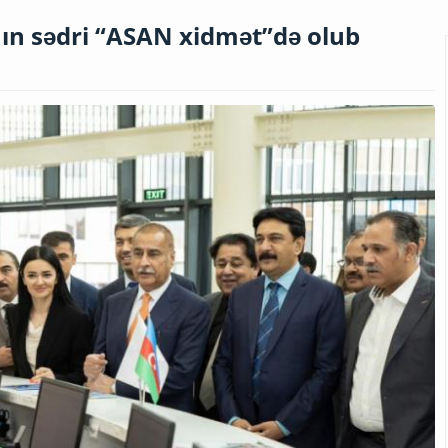
nın sədri “ASAN xidmət”də olub