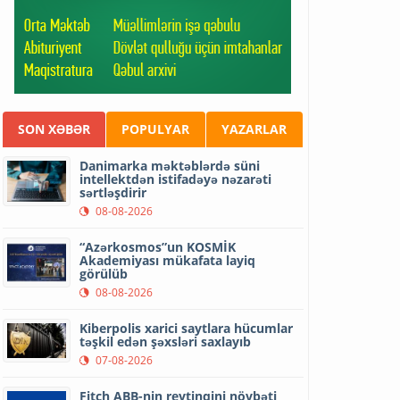
SON XƏBƏR
POPULYAR
YAZARLAR
Danimarka məktəblərdə süni
intellektdən istifadəyə nəzarəti
sərtləşdirir
08-08-2026
“Azərkosmos”un KOSMİK
Akademiyası mükafata layiq
görülüb
08-08-2026
Kiberpolis xarici saytlara hücumlar
təşkil edən şəxsləri saxlayıb
07-08-2026
Fitch ABB-nin reytinqini növbəti