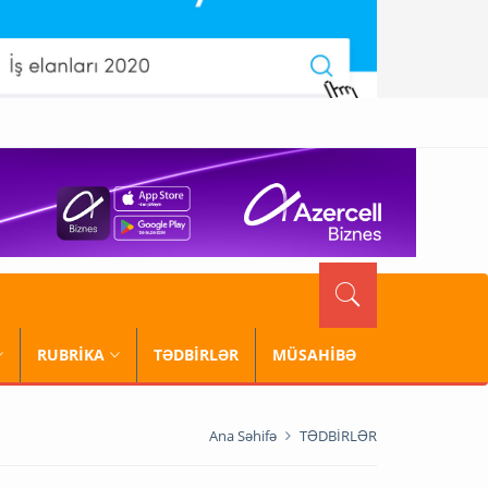
RUBRİKA
TƏDBİRLƏR
MÜSAHİBƏ
Ana Səhifə
TƏDBİRLƏR