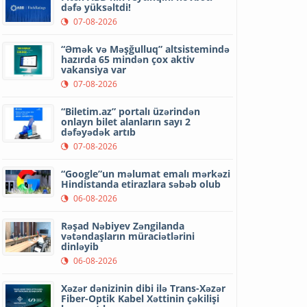
dəfə yüksəltdi!
07-08-2026
“Əmək və Məşğulluq” altsistemində
hazırda 65 mindən çox aktiv
vakansiya var
07-08-2026
“Biletim.az” portalı üzərindən
onlayn bilet alanların sayı 2
dəfəyədək artıb
07-08-2026
“Google”un məlumat emalı mərkəzi
Hindistanda etirazlara səbəb olub
06-08-2026
Rəşad Nəbiyev Zəngilanda
vətəndaşların müraciətlərini
dinləyib
06-08-2026
Xəzər dənizinin dibi ilə Trans-Xəzər
Fiber-Optik Kabel Xəttinin çəkilişi