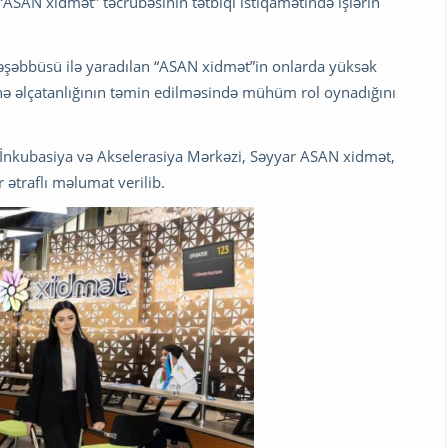
ASAN xidmət” təcrübəsinin tətbiqi istiqamətində işlərin
 təşəbbüsü ilə yaradılan “ASAN xidmət”in onlarda yüksək
rinə əlçatanlığının təmin edilməsində mühüm rol oynadığını
kubasiya və Akselerasiya Mərkəzi, Səyyar ASAN xidmət,
 ətraflı məlumat verilib.