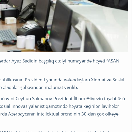
Sərdar Ayaz Sadiqin başçılıq etdiyi nümayəndə heyəti “ASAN
publikasının Prezidenti yanında Vətəndaşlara Xidmət və Sosial
lə əlaqələr şöbəsindən məlumat verilib.
dr müavini Ceyhun Salmanov Prezident İlham Əliyevin təşəbbüsü
sial innovasiyalar istiqamətində həyata keçirilən layihələr
rda Azərbaycanın intellektual brendinin 30-dan çox ölkəyə