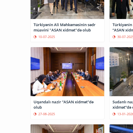
Türkiyənin Ali Məhkəməsinin sədr
Türkiyənin
müavini "ASAN xidmət"də olub
“ASAN xidm
10-07-2025
30-07-202
Uqandalı nazir “ASAN xidmət”də
Sudanlı na
olub
xidmət”də 
27-08-2025
13-01-202