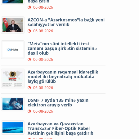
başa çatıb
06-08-2026
AZCON-a "Azərkosmos"la bağlı yeni
səlahiyyətlər verilib
06-08-2026
“Meta”nın süni intellekti test
zamanı başqa şirkətin sisteminə
daxil olub
06-08-2026
Azərbaycanın rəqəmsal idarəçilik
model iki beynəlxalq mükafata
layiq görülüb
06-08-2026
DSMF 7 ayda 135 minə yaxın
elektron arayış verib
06-08-2026
Azərbaycan və Qazaxıstan
Transxəzər Fiber-Optik Kabel
Xəttinin çəkilişini başa çatdırıb