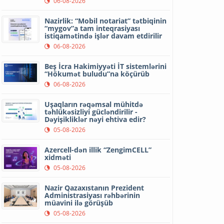
06-08-2026
Nazirlik: “Mobil notariat” tətbiqinin
“mygov”a tam inteqrasiyası
istiqamətində işlər davam etdirilir
06-08-2026
Beş İcra Hakimiyyəti İT sistemlərini
“Hökumət buludu”na köçürüb
06-08-2026
Uşaqların rəqəmsal mühitdə
təhlükəsizliyi gücləndirilir -
Dəyişikliklər nəyi ehtiva edir?
05-08-2026
Azercell-dən illik “ZengimCELL”
xidməti
05-08-2026
Nazir Qazaxıstanın Prezident
Administrasiyası rəhbərinin
müavini ilə görüşüb
05-08-2026