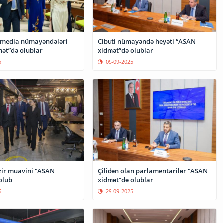
 media nümayəndələri
Cibuti nümayəndə heyəti “ASAN
ət”də olublar
xidmət”də olublar
5
09-09-2025
Çilidən olan parlamentarilər “ASAN
zir müavini “ASAN
xidmət”də olublar
olub
29-09-2025
6