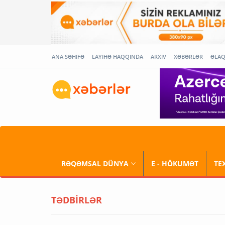
ANA SƏHİFƏ
LAYİHƏ HAQQINDA
ARXİV
XƏBƏRLƏR
ƏLA
RƏQƏMSAL DÜNYA
E - HÖKUMƏT
TE
TƏDBİRLƏR