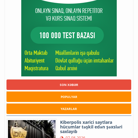
SON XƏBƏR
POPULYAR
YAZARLAR
Kiberpolis xarici saytlara
hücumlar təşkil edən şəxsləri
saxlayıb
07-08-2026