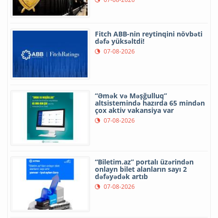
Fitch ABB-nin reytinqini növbəti
dəfə yüksəltdi!
07-08-2026
“Əmək və Məşğulluq”
altsistemində hazırda 65 mindən
çox aktiv vakansiya var
07-08-2026
“Biletim.az” portalı üzərindən
onlayn bilet alanların sayı 2
dəfəyədək artıb
07-08-2026