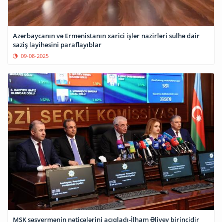
Azərbaycanın və Ermənistanın xarici işlər nazirləri sülhə dair
saziş layihəsini paraflayıblar
09-08-2025
MSK səsvermənin nəticələrini açıqladı-İlham Əliyev birincidir