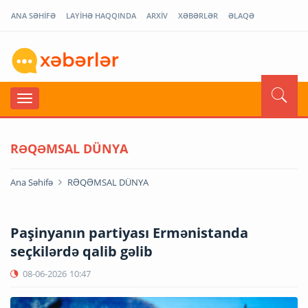
ANA SƏHİFƏ
LAYİHƏ HAQQINDA
ARXİV
XƏBƏRLƏR
ƏLAQƏ
RƏQƏMSAL DÜNYA
Ana Səhifə
RƏQƏMSAL DÜNYA
Paşinyanın partiyası Ermənistanda
seçkilərdə qalib gəlib
08-06-2026
10:47