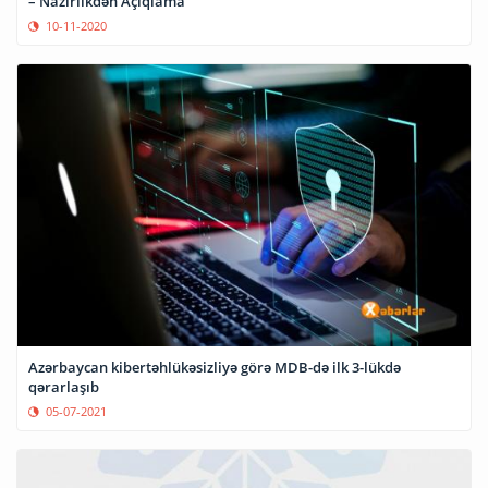
– Nazirlikdən Açıqlama
10-11-2020
Azərbaycan kibertəhlükəsizliyə görə MDB-də ilk 3-lükdə
qərarlaşıb
05-07-2021