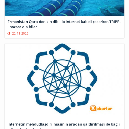
Ermənistan Qara dənizin dibi ilə internet kabeli çəkərkən TRIPP-
i nəzərə ala bilər
22-11-2025
İnternetin məhdudlaşdırılmasının aradan qaldırılması ilə bağlı