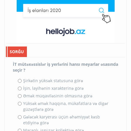
SORĞU
İT mütəxəssislər iş yerlərini hansı meyarlar əsasında
seçir ?
Şirkətin yüksək statusuna görə
İşin, layihənin xarakterinə görə
Əmək müqaviləsinin olmasına görə
Yüksək əmək haqqına, mükafatlara və digər
güzəştlərə görə
Gələcək karyerası üçün əhəmiyyət kəsb
etdiyinə görə
Maraqlı, işgüzar kollektivə görə