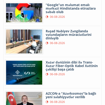
“Google”un məlumat emalı
mərkəzi Hindistanda etirazlara
səbəb olub
06-08-2026
Rəşad Nəbiyev Zəngilanda
vətəndaşların müraciətlərini
dinləyib
06-08-2026
Xəzər dənizinin dibi ilə Trans-
Xəzər Fiber-Optik Kabel Xəttinin
çəkilişi başa çatıb
06-08-2026
AZCON-a "Azərkosmos"la bağlı
yeni səlahiyyətlər verilib
06-08-2026