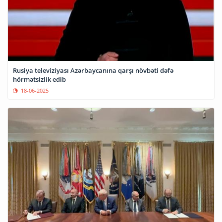
Rusiya televiziyası Azərbaycanına qarşı növbəti dəfə
hörmətsizlik edib
18-06-2025