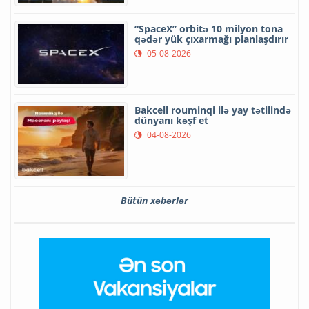
“SpaceX” orbitə 10 milyon tona
qədər yük çıxarmağı planlaşdırır
05-08-2026
Bakcell rouminqi ilə yay tətilində
dünyanı kəşf et
04-08-2026
Bütün xəbərlər