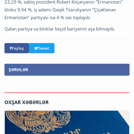
23,29 %, sabiq prezident Robert Köçəryanın "Ermənistan"
bloku 9,94 %, iş adamı Qaqik Tsarukyanın "Çiçəklənən
Ermənistan" partiyası isə 4 % səs toplayıb.
Qalan partiya və bloklar keçid bariyerini aşa bilməyib.
Paylaş
Tweet
ŞƏRHLƏR
OXŞAR XƏBƏRLƏR