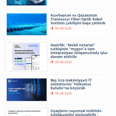
Azərbaycan və Qazaxıstan
Transxəzər Fiber-Optik Kabel
Xəttinin çəkilişini başa çatdırıb
06-08-2026
Nazirlik: “Mobil notariat”
tətbiqinin “mygov”a tam
inteqrasiyası istiqamətində işlər
davam etdirilir
06-08-2026
Beş İcra Hakimiyyəti İT
sistemlərini “Hökumət
buludu”na köçürüb
06-08-2026
Uşaqların rəqəmsal mühitdə
təhlükəsizliyi gücləndirilir -