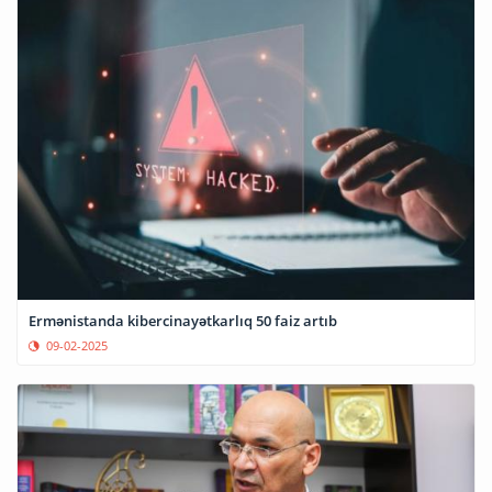
Ermənistanda kibercinayətkarlıq 50 faiz artıb
09-02-2025