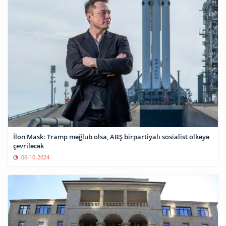
İlon Mask: Tramp məğlub olsa, ABŞ birpartiyalı sosialist ölkəyə
çevriləcək
06-10-2024