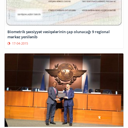
Biometrik şəxsiyyət vəsiqələrinin çap olunacağı 9 regional
mərkəz yenilənib
17-04-2015