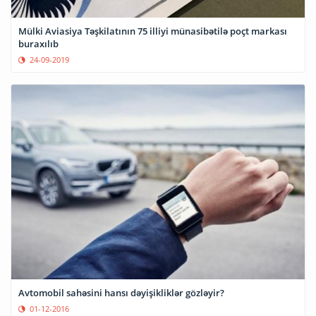
Mülki Aviasiya Təşkilatının 75 illiyi münasibətilə poçt markası
buraxılıb
24-09-2019
Avtomobil sahəsini hansı dəyişikliklər gözləyir?
01-12-2016