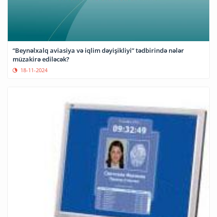
“Beynəlxalq aviasiya və iqlim dəyişikliyi” tədbirində nələr
müzakirə ediləcək?
18-11-2024