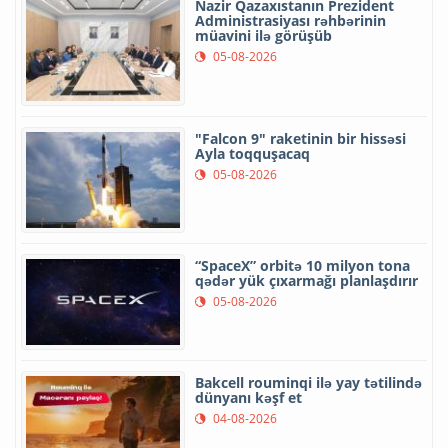
Nazir Qazaxıstanın Prezident
Administrasiyası rəhbərinin
müavini ilə görüşüb
05-08-2026
"Falcon 9" raketinin bir hissəsi
Ayla toqquşacaq
05-08-2026
“SpaceX” orbitə 10 milyon tona
qədər yük çıxarmağı planlaşdırır
05-08-2026
Bakcell rouminqi ilə yay tətilində
dünyanı kəşf et
04-08-2026