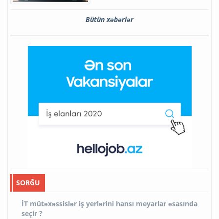
Bütün xəbərlər
SORĞU
İT mütəxəssislər iş yerlərini hansı meyarlar əsasında
seçir ?