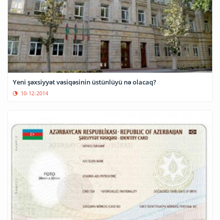
Yeni şəxsiyyət vəsiqəsinin üstünlüyü nə olacaq?
10-12-2014