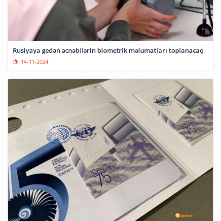
Rusiyaya gedən əcnəbilərin biometrik məlumatları toplanacaq
14-11-2024