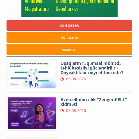
SON XƏBƏR
POPULYAR
YAZARLAR
Uşaqların rəqəmsal mühitdə
təhlükəsizliyi gücləndirilir -
Dəyişikliklər nəyi ehtiva edir?
05-08-2026
Azercell-dən illik “ZengimCELL”
xidməti
05-08-2026