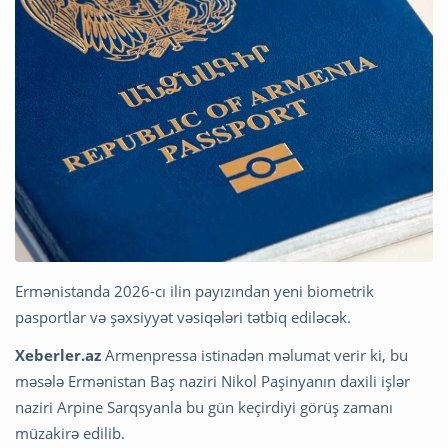
Ermənistanda 2026-cı ilin payızından yeni biometrik
pasportlar və şəxsiyyət vəsiqələri tətbiq ediləcək.
Xeberler.az
Armenpressa istinadən məlumat verir ki, bu
məsələ Ermənistan Baş naziri Nikol Paşinyanın daxili işlər
naziri Arpine Sarqsyanla bu gün keçirdiyi görüş zamanı
müzakirə edilib.