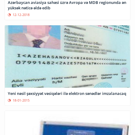
Azərbaycan aviasiya sahəsi üzrə Avropa və MDB regionunda ən
yüksək nəticə əldə edib
12-12-2018
Yeni nəsil şəxsiyyət vəsiqələri ilə elektron sənədlər imzalanacaq
18-01-2015