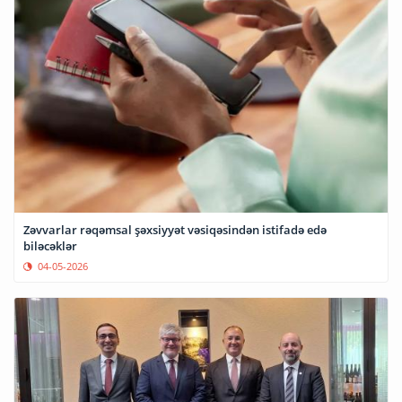
Zəvvarlar rəqəmsal şəxsiyyət vəsiqəsindən istifadə edə
biləcəklər
04-05-2026