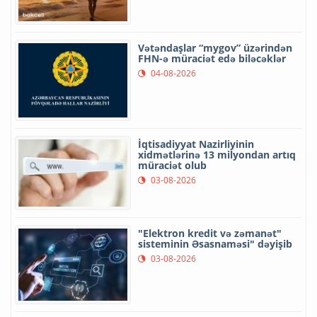
Vətəndaşlar “mygov” üzərindən
FHN-ə müraciət edə biləcəklər
04-08-2026
İqtisadiyyat Nazirliyinin
xidmətlərinə 13 milyondan artıq
müraciət olub
03-08-2026
"Elektron kredit və zəmanət"
sisteminin Əsasnaməsi" dəyişib
03-08-2026