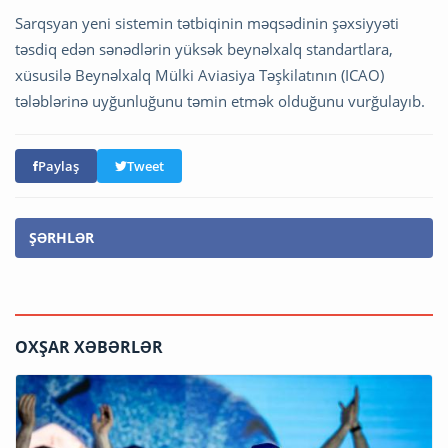
Sarqsyan yeni sistemin tətbiqinin məqsədinin şəxsiyyəti
təsdiq edən sənədlərin yüksək beynəlxalq standartlara,
xüsusilə Beynəlxalq Mülki Aviasiya Təşkilatının (ICAO)
tələblərinə uyğunluğunu təmin etmək olduğunu vurğulayıb.
Paylaş
Tweet
ŞƏRHLƏR
OXŞAR XƏBƏRLƏR