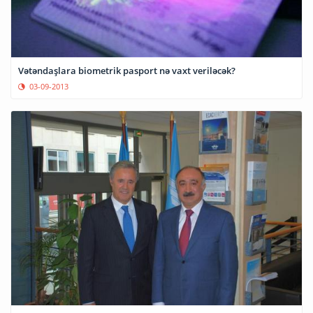
Vətəndaşlara biometrik pasport nə vaxt veriləcək?
03-09-2013