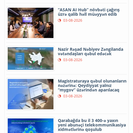
“ASAN AI Hub” növbəti çağırış
üzrə qalib həll müəyyən edib
03-08-2026
Nazir Rəşad Nəbiyev Zəngilanda
vətəndaşları qəbul edəcək
03-08-2026
Magistraturaya qəbul olunanların
nəzərinə: Qeydiyyat yalnız
“mygov” üzərindən aparılacaq
03-08-2026
Qarabağda bu il 3 400-ə yaxın
yeni abunəçi telekommunikasiya
xidmətlərinə qoşulub