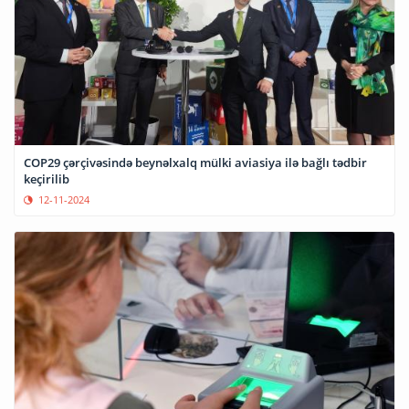
COP29 çərçivəsində beynəlxalq mülki aviasiya ilə bağlı tədbir
keçirilib
12-11-2024