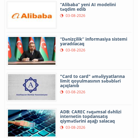
“Alibaba” yeni AI modelini
təqdim edib
03-08-2026
“Dənizçilik” informasiya sistemi
yaradılacaq
03-08-2026
"Card to card" əməliyyatlarına
limit qoyulmasının səbəbləri
açıqlanıb
03-08-2026
ADB: CAREC rəqəmsal dəhlizi
internetin topdansatış
qiymətlərini aşağı salacaq
03-08-2026