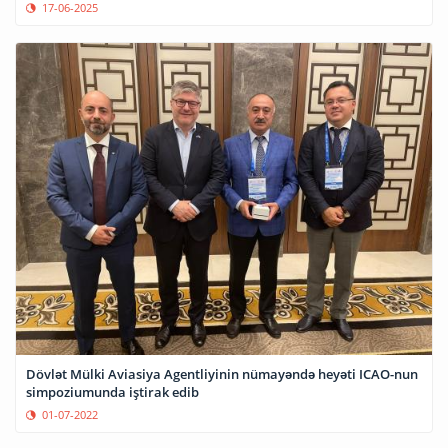
17-06-2025
Dövlət Mülki Aviasiya Agentliyinin nümayəndə heyəti ICAO-nun
simpoziumunda iştirak edib
01-07-2022