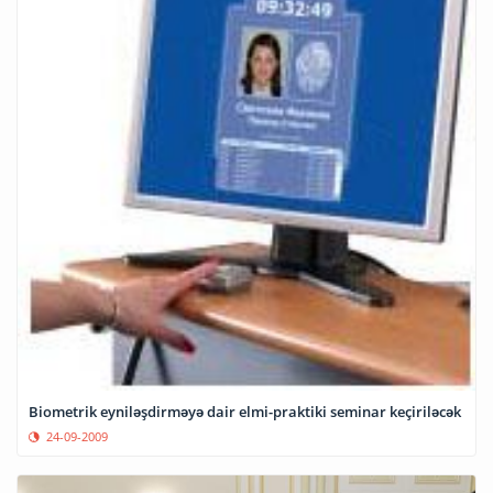
Biometrik eyniləşdirməyə dair elmi-praktiki seminar keçiriləcək
24-09-2009