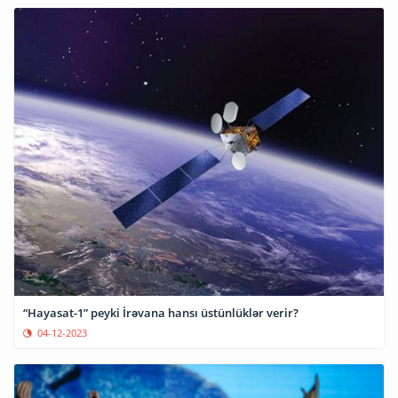
“Hayasat-1” peyki İrəvana hansı üstünlüklər verir?
04-12-2023