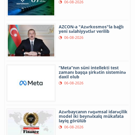
06-08-2026
AZCON-a "Azərkosmos"la bağlı
yeni səlahiyyətlər verilib
06-08-2026
“Meta”nın süni intellekti test
zamanı başqa şirkətin sisteminə
daxil olub
06-08-2026
Azərbaycanın rəqəmsal idarəçilik
model iki beynəlxalq mükafata
layiq görülüb
06-08-2026