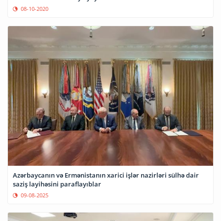
08-10-2020
Azərbaycanın və Ermənistanın xarici işlər nazirləri sülhə dair
saziş layihəsini paraflayıblar
09-08-2025