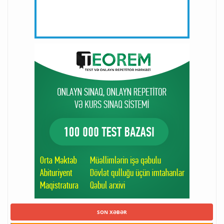
SON XƏBƏR