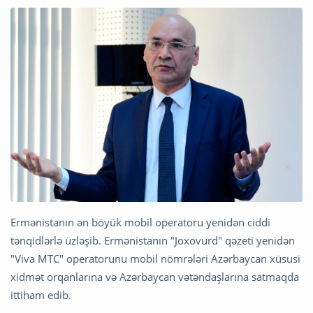
Ermənistanın ən böyük mobil operatoru yenidən ciddi
tənqidlərlə üzləşib. Ermənistanın "Joxovurd" qəzeti yenidən
"Viva MTC" operatorunu mobil nömrələri Azərbaycan xüsusi
xidmət orqanlarına və Azərbaycan vətəndaşlarına satmaqda
ittiham edib.