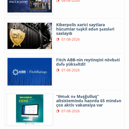
08-08-2026
Kiberpolis xarici saytlara
hücumlar təşkil edən şəxsləri
saxlayıb
07-08-2026
Fitch ABB-nin reytinqini növbəti
dəfə yüksəltdi!
07-08-2026
“Əmək və Məşğulluq”
altsistemində hazırda 65 mindən
çox aktiv vakansiya var
07-08-2026