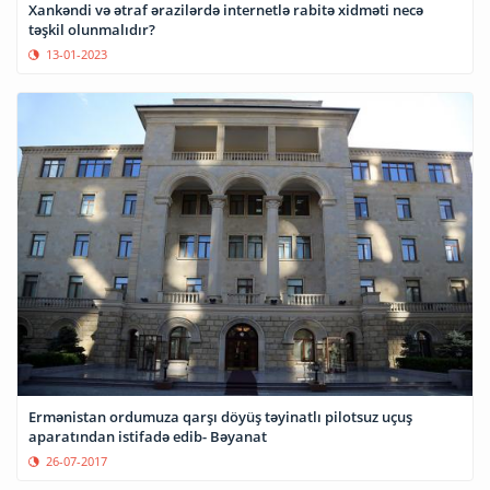
Xankəndi və ətraf ərazilərdə internetlə rabitə xidməti necə
təşkil olunmalıdır?
13-01-2023
Ermənistan ordumuza qarşı döyüş təyinatlı pilotsuz uçuş
aparatından istifadə edib- Bəyanat
26-07-2017