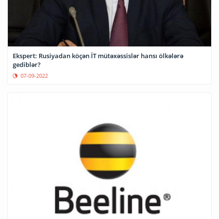
Ekspert: Rusiyadan köçən İT mütəxəssislər hansı ölkələrə
gediblər?
07-09-2022