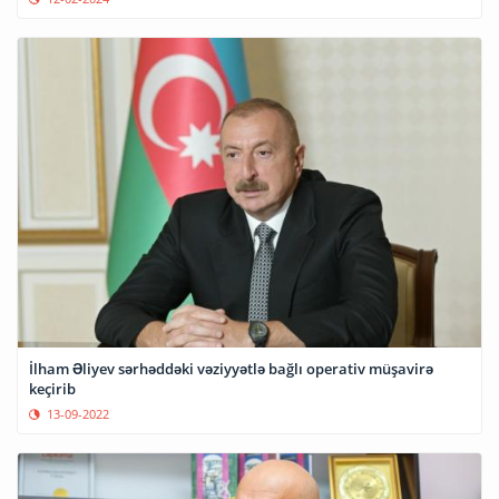
İlham Əliyev sərhəddəki vəziyyətlə bağlı operativ müşavirə
keçirib
13-09-2022