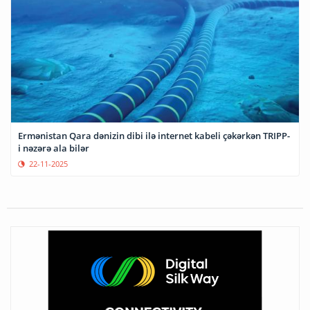
Ermənistan Qara dənizin dibi ilə internet kabeli çəkərkən TRIPP-
i nəzərə ala bilər
22-11-2025