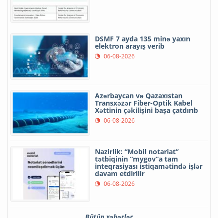
DSMF 7 ayda 135 minə yaxın
elektron arayış verib
06-08-2026
Azərbaycan və Qazaxıstan
Transxəzər Fiber-Optik Kabel
Xəttinin çəkilişini başa çatdırıb
06-08-2026
Nazirlik: “Mobil notariat”
tətbiqinin “mygov”a tam
inteqrasiyası istiqamətində işlər
davam etdirilir
06-08-2026
Bütün xəbərlər