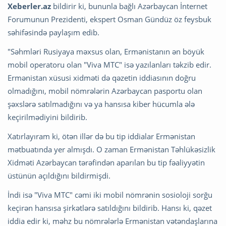
Xeberler.az
bildirir ki, bununla bağlı Azərbaycan İnternet
Forumunun Prezidenti, ekspert Osman Gündüz öz feysbuk
səhifəsində paylaşım edib.
"Səhmləri Rusiyaya məxsus olan, Ermənistanın ən böyük
mobil operatoru olan "Viva MTC" isə yazılanları təkzib edir.
Ermənistan xüsusi xidməti də qəzetin iddiasının doğru
olmadığını, mobil nömrələrin Azərbaycan pasportu olan
şəxslərə satılmadığını və ya hansısa kiber hücumla ələ
keçirilmədiyini bildirib.
Xatırlayıram ki, ötən illər də bu tip iddialar Ermənistan
mətbuatında yer almışdı. O zaman Ermənistan Təhlükəsizlik
Xidməti Azərbaycan tərəfindən aparılan bu tip fəaliyyətin
üstünün açıldığını bildirmişdi.
İndi isə "Viva MTC" cəmi iki mobil nömrənin sosioloji sorğu
keçirən hansısa şirkətlərə satıldığını bildirib. Hansı ki, qəzet
iddia edir ki, məhz bu nömrələrlə Ermənistan vətəndaşlarına