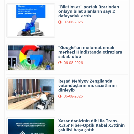
“Biletim.az” portalı üzərindən
onlayn bilet alanların sayı 2
dəfəyədək artıb
07-08-2026
“Google”un məlumat emalı
mərkəzi Hindistanda etirazlara
səbəb olub
06-08-2026
Rəşad Nəbiyev Zəngilanda
vətəndaşların müraciətlərini
dinləyib
06-08-2026
Xəzər dənizinin dibi ilə Trans-
Xəzər Fiber-Optik Kabel Xəttinin
çəkilişi başa çatıb