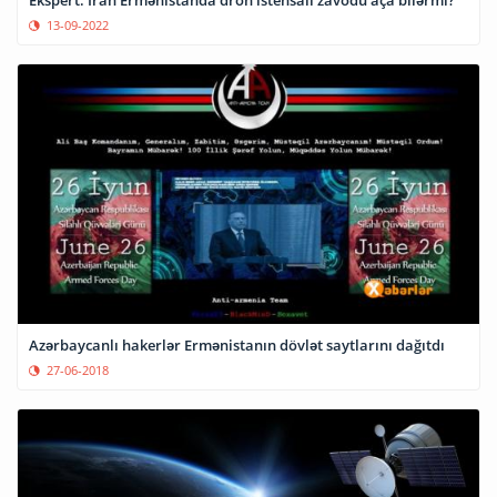
Ekspert: İran Ermənistanda dron istehsalı zavodu aça bilərmi?
13-09-2022
Azərbaycanlı hakerlər Ermənistanın dövlət saytlarını dağıtdı
27-06-2018