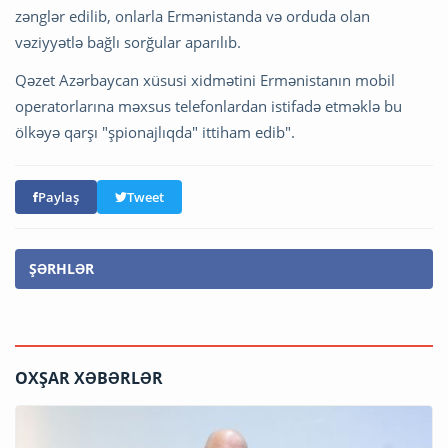
zənglər edilib, onlarla Ermənistanda və orduda olan
vəziyyətlə bağlı sorğular aparılıb.
Qəzet Azərbaycan xüsusi xidmətini Ermənistanın mobil
operatorlarına məxsus telefonlardan istifadə etməklə bu
ölkəyə qarşı "şpionajlıqda" ittiham edib".
Paylaş
Tweet
ŞƏRHLƏR
OXŞAR XƏBƏRLƏR