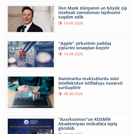
İlon Mask dünyanın ən böyük çip
istehsalı zavodunun layihəsini
təqdim edib
10-08-2026
"Apple" şirkətinin yaddaş
çiplərini sınaqdan keçirir
10-08-2026
Danimarka məktəblərdə süni
intellektdən istifadəyə nəzarəti
sərtləşdirir
08-08-2026
“Azərkosmos”un KOSMİK
Akademiyası mükafata layiq
görülüb