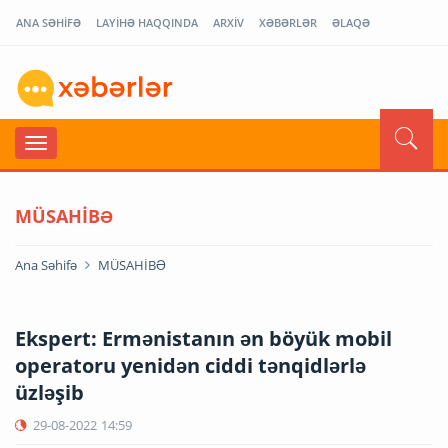
ANA SƏHİFƏ
LAYİHƏ HAQQINDA
ARXİV
XƏBƏRLƏR
ƏLAQƏ
MÜSAHİBƏ
Ana Səhifə
MÜSAHİBƏ
Ekspert: Ermənistanın ən böyük mobil
operatoru yenidən ciddi tənqidlərlə
üzləşib
29-08-2022
14:59