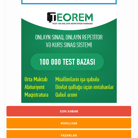
SON XƏBƏR
POPULYAR
YAZARLAR