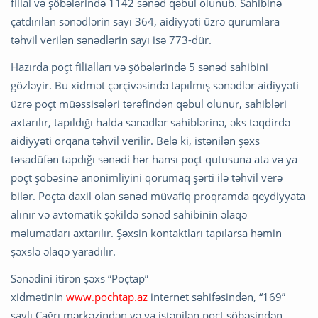
filial və şöbələrində 1142 sənəd qəbul olunub. Sahibinə
çatdırılan sənədlərin sayı 364, aidiyyəti üzrə qurumlara
təhvil verilən sənədlərin sayı isə 773-dür.
Hazırda poçt filialları və şöbələrində 5 sənəd sahibini
gözləyir. Bu xidmət çərçivəsində tapılmış sənədlər aidiyyəti
üzrə poçt müəssisələri tərəfindən qəbul olunur, sahibləri
axtarılır, tapıldığı halda sənədlər sahiblərinə, əks təqdirdə
aidiyyəti orqana təhvil verilir. Belə ki, istənilən şəxs
təsadüfən tapdığı sənədi hər hansı poçt qutusuna ata və ya
poçt şöbəsinə anonimliyini qorumaq şərti ilə təhvil verə
bilər. Poçta daxil olan sənəd müvafiq proqramda qeydiyyata
alınır və avtomatik şəkildə sənəd sahibinin əlaqə
məlumatları axtarılır. Şəxsin kontaktları tapılarsa həmin
şəxslə əlaqə yaradılır.
Sənədini itirən şəxs “Poçtap”
xidmətinin
www.pochtap.az
internet səhifəsindən, “169”
saylı Çağrı mərkəzindən və ya istənilən poçt şöbəsindən