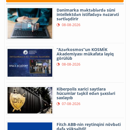
Danimarka məktəblərdə süni
intellektdən istifadəyə nəzarəti
sərtləşdirir
08-08-2026
“Azərkosmos”un KOSMİK
Akademiyası mükafata layiq
görülüb
08-08-2026
Kiberpolis xarici saytlara
hücumlar təşkil edən şəxsləri
saxlayıb
07-08-2026
Fitch ABB-nin reytinqini növbəti
dəfə yüksəltdi!