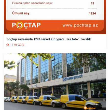
Poçtap sayəsində 1224 sənəd aidiyyəti üzrə təhvil verilib
11-03-2019