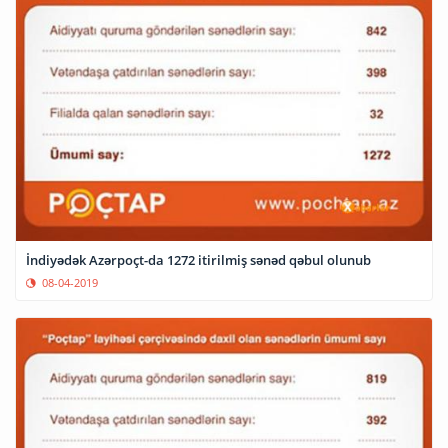
İndiyədək Azərpoçt-da 1272 itirilmiş sənəd qəbul olunub
08-04-2019