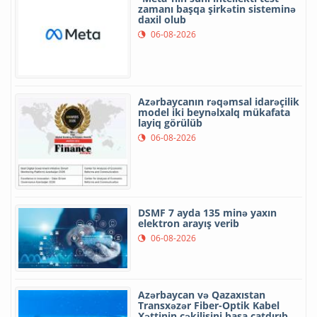
zamanı başqa şirkətin sisteminə
daxil olub
06-08-2026
Azərbaycanın rəqəmsal idarəçilik
model iki beynəlxalq mükafata
layiq görülüb
06-08-2026
DSMF 7 ayda 135 minə yaxın
elektron arayış verib
06-08-2026
Azərbaycan və Qazaxıstan
Transxəzər Fiber-Optik Kabel
Xəttinin çəkilişini başa çatdırıb