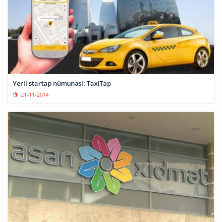
Yerli startap nümunəsi: TaxiTap
21-11-2014