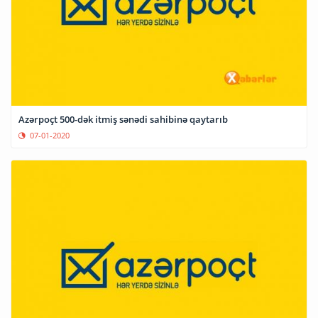
Azərpoçt 500-dək itmiş sənədi sahibinə qaytarıb
07-01-2020