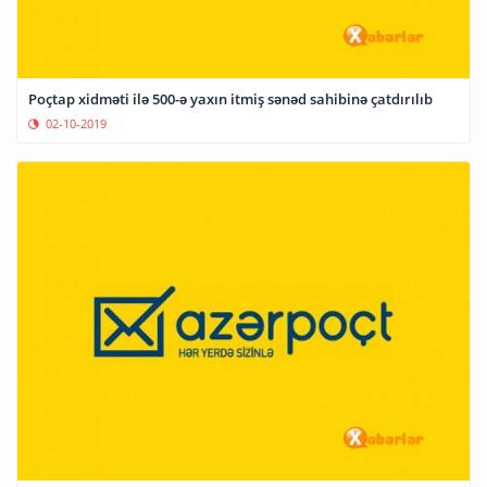
Poçtap xidməti ilə 500-ə yaxın itmiş sənəd sahibinə çatdırılıb
02-10-2019