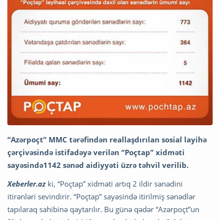
“Azərpoçt” MMC tərəfindən reallaşdırılan sosial layihə
çərçivəsində istifadəyə verilən “Poçtap” xidməti
sayəsində1142 sənəd aidiyyəti üzrə təhvil verilib.
Xeberler.az
ki, “Poçtap” xidməti artıq 2 ildir sənədini
itirənləri sevindirir. “Poçtap” sayəsində itirilmiş sənədlər
tapılaraq sahibinə qaytarılır. Bu günə qədər “Azərpoçt”un