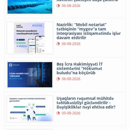
06-08-2026
Nazirlik: “Mobil notariat”
tətbiqinin “mygov”a tam
inteqrasiyası istiqamətində işlər
davam etdirilir
06-08-2026
Beş İcra Hakimiyyəti İT
sistemlərini “Hökumət
buludu”na köçürüb
06-08-2026
Uşaqların rəqəmsal mühitdə
təhlükəsizliyi gücləndirilir -
Dəyişikliklər nəyi ehtiva edir?
05-08-2026