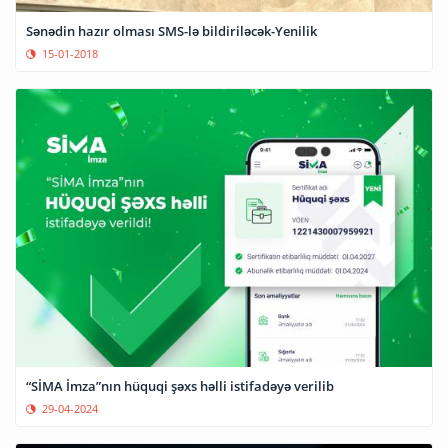
Sənədin hazır olması SMS-lə bildiriləcək-Yenilik
15-01-2018
“SİMA İmza”nın hüquqi şəxs həlli istifadəyə verilib
29-04-2024