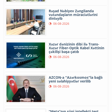
Rəşad Nəbiyev Zəngilanda
vətəndaşların müraciətlərini
dinləyib
06-08-2026
Xəzər dənizinin dibi ilə Trans-
Xəzər Fiber-Optik Kabel Xəttinin
çəkilişi başa çatıb
06-08-2026
AZCON-a "Azərkosmos"la bağlı
yeni səlahiyyətlər verilib
06-08-2026
“Meta”nın süni intellekti test