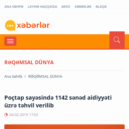
ANA SƏHİFƏ
LAYİHƏ HAQQINDA
ARXİV
XƏBƏRLƏR
ƏLAQƏ
RƏQƏMSAL DÜNYA
Ana Səhifə
RƏQƏMSAL DÜNYA
Poçtap sayəsində 1142 sənəd aidiyyəti
üzrə təhvil verilib
04-02-2019
17:03