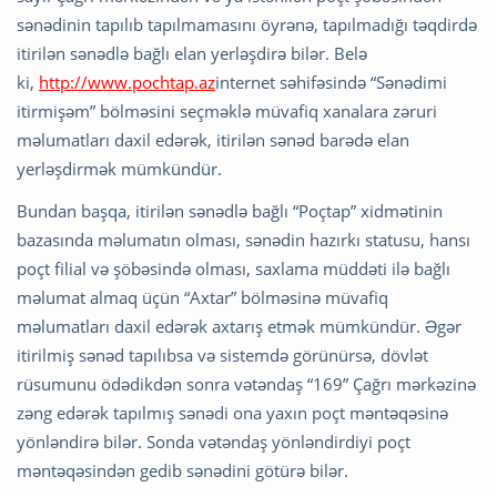
sənədinin tapılıb tapılmamasını öyrənə, tapılmadığı təqdirdə
itirilən sənədlə bağlı elan yerləşdirə bilər. Belə
ki,
http://www.pochtap.az
internet səhifəsində “Sənədimi
itirmişəm” bölməsini seçməklə müvafiq xanalara zəruri
məlumatları daxil edərək, itirilən sənəd barədə elan
yerləşdirmək mümkündür.
Bundan başqa, itirilən sənədlə bağlı “Poçtap” xidmətinin
bazasında məlumatın olması, sənədin hazırkı statusu, hansı
poçt filial və şöbəsində olması, saxlama müddəti ilə bağlı
məlumat almaq üçün “Axtar” bölməsinə müvafiq
məlumatları daxil edərək axtarış etmək mümkündür. Əgər
itirilmiş sənəd tapılıbsa və sistemdə görünürsə, dövlət
rüsumunu ödədikdən sonra vətəndaş “169” Çağrı mərkəzinə
zəng edərək tapılmış sənədi ona yaxın poçt məntəqəsinə
yönləndirə bilər. Sonda vətəndaş yönləndirdiyi poçt
məntəqəsindən gedib sənədini götürə bilər.