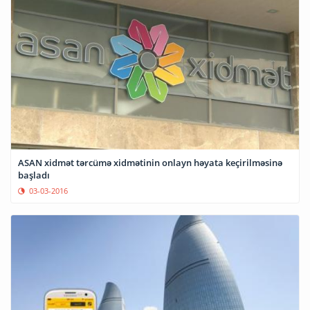
ASAN xidmət tərcümə xidmətinin onlayn həyata keçirilməsinə
başladı
03-03-2016