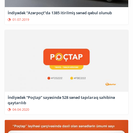
İndiyədək “Azərpoçt”da 1385 itirilmiş sənəd qəbul olunub
01-07-2019
İndiyədək “Poçtap” sayəsində 528 sənəd tapılaraq sahibinə
qaytarılıb
04-04-2020