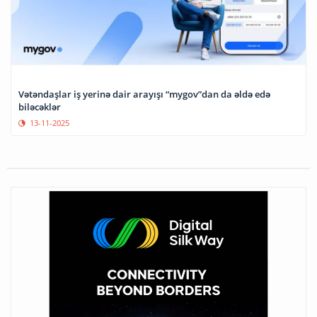
Vətəndaşlar iş yerinə dair arayışı “mygov”dan da əldə edə
biləcəklər
13-11-2025