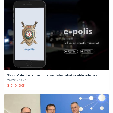
“E-polis” ilə dövlət rüsumlarını daha rahat şəkildə ödəmək
mümkündür
01-04-2025