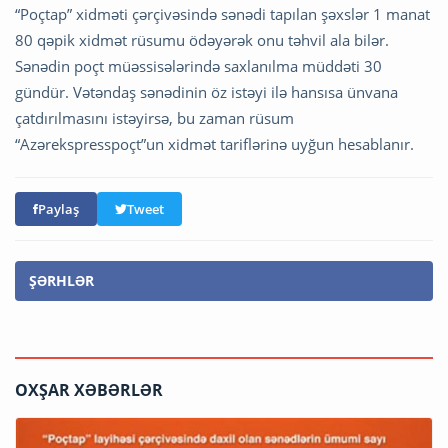
“Poçtap” xidməti çərçivəsində sənədi tapılan şəxslər 1 manat
80 qəpik xidmət rüsumu ödəyərək onu təhvil ala bilər.
Sənədin poçt müəssisələrində saxlanılma müddəti 30
gündür. Vətəndaş sənədinin öz istəyi ilə hansısa ünvana
çatdırılmasını istəyirsə, bu zaman rüsum
“Azərekspresspoçt”un xidmət tariflərinə uyğun hesablanır.
Paylaş
Tweet
ŞƏRHLƏR
OXŞAR XƏBƏRLƏR