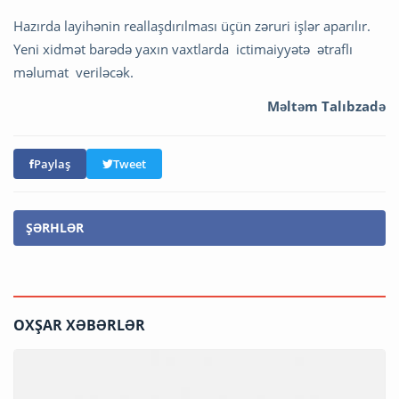
Hazırda layihənin reallaşdırılması üçün zəruri işlər aparılır.
Yeni xidmət barədə yaxın vaxtlarda ictimaiyyətə ətraflı
məlumat veriləcək.
Məltəm Talıbzadə
Paylaş
Tweet
ŞƏRHLƏR
OXŞAR XƏBƏRLƏR