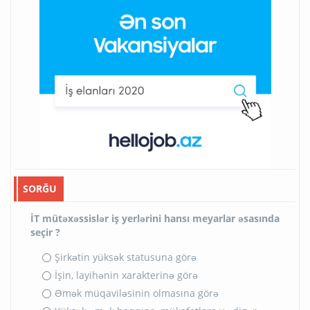
SORĞU
İT mütəxəssislər iş yerlərini hansı meyarlar əsasında
seçir ?
Şirkətin yüksək statusuna görə
İşin, layihənin xarakterinə görə
Əmək müqaviləsinin olmasına görə