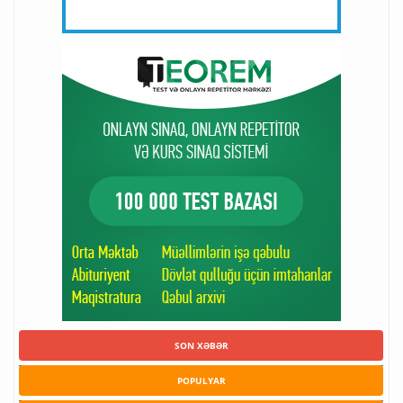
SON XƏBƏR
POPULYAR