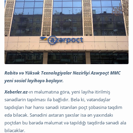
Rabitə və Yüksək Texnologiyalar Nazirliyi Azərpoçt MMC
yeni sosial layihəyə başlayır.
Xeberler.az
-ın məlumatına görə, yeni layihə itirilmiş
sənədlərin tapılması ilə bağlıdır. Belə ki, vətəndaşlar
tapdıqları hər hansı sənədi istənilən poçt şöbəsinə təqdim
edə biləcək. Sənədini axtaran şəxslər isə ən yaxındakı
poçtdan bu barədə məlumat və tapıldığı təqdirdə sənədi ala
biləcəklər.