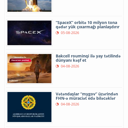
“SpaceX” orbitə 10 milyon tona
qədər yük çıxarmağı planlaşdırır
05-08-2026
Bakcell rouminqi ilə yay tətilində
dünyanı kəşf et
04-08-2026
Vətəndaşlar “mygov” üzərindən
FHN-ə müraciət edə biləcəklər
04-08-2026