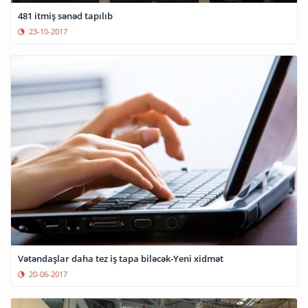
481 itmiş sənəd tapılıb
23-10-2017
Vətəndaşlar daha tez iş tapa biləcək-Yeni xidmət
20-06-2017