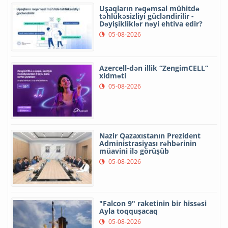
Uşaqların rəqəmsal mühitdə
təhlükəsizliyi gücləndirilir -
Dəyişikliklər nəyi ehtiva edir?
05-08-2026
Azercell-dən illik “ZengimCELL”
xidməti
05-08-2026
Nazir Qazaxıstanın Prezident
Administrasiyası rəhbərinin
müavini ilə görüşüb
05-08-2026
"Falcon 9" raketinin bir hissəsi
Ayla toqquşacaq
05-08-2026