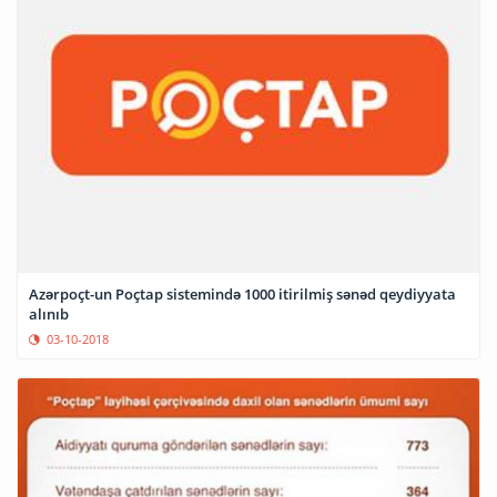
Azərpoçt-un Poçtap sistemində 1000 itirilmiş sənəd qeydiyyata
alınıb
03-10-2018