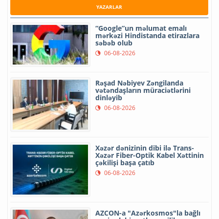
YAZARLAR
“Google”un məlumat emalı
mərkəzi Hindistanda etirazlara
səbəb olub
06-08-2026
Rəşad Nəbiyev Zəngilanda
vətəndaşların müraciətlərini
dinləyib
06-08-2026
Xəzər dənizinin dibi ilə Trans-
Xəzər Fiber-Optik Kabel Xəttinin
çəkilişi başa çatıb
06-08-2026
AZCON-a "Azərkosmos"la bağlı