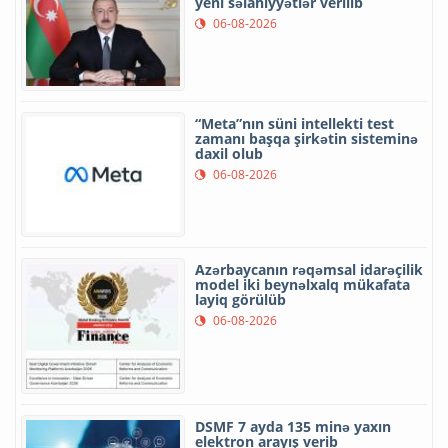
yeni səlahiyyətlər verilib
06-08-2026
“Meta”nın süni intellekti test
zamanı başqa şirkətin sisteminə
daxil olub
06-08-2026
Azərbaycanın rəqəmsal idarəçilik
model iki beynəlxalq mükafata
layiq görülüb
06-08-2026
DSMF 7 ayda 135 minə yaxın
elektron arayış verib