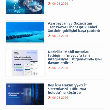
06-08-2026
Azərbaycan və Qazaxıstan
Transxəzər Fiber-Optik Kabel
Xəttinin çəkilişini başa çatdırıb
06-08-2026
Nazirlik: “Mobil notariat”
tətbiqinin “mygov”a tam
inteqrasiyası istiqamətində işlər
davam etdirilir
06-08-2026
Beş İcra Hakimiyyəti İT
sistemlərini “Hökumət
buludu”na köçürüb
06-08-2026