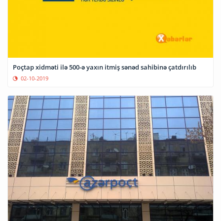
Poçtap xidməti ilə 500-ə yaxın itmiş sənəd sahibinə çatdırılıb
02-10-2019