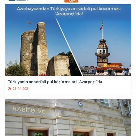
Türkiyənin ən sərfəli pul köçürmələri “Azərpoçt”da
21-04-2021