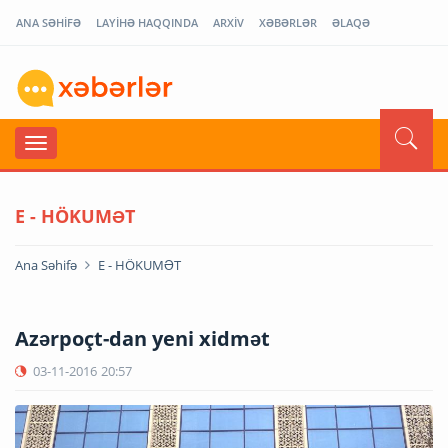
ANA SƏHİFƏ
LAYİHƏ HAQQINDA
ARXİV
XƏBƏRLƏR
ƏLAQƏ
E - HÖKUMƏT
Ana Səhifə
E - HÖKUMƏT
Azərpoçt-dan yeni xidmət
03-11-2016
20:57