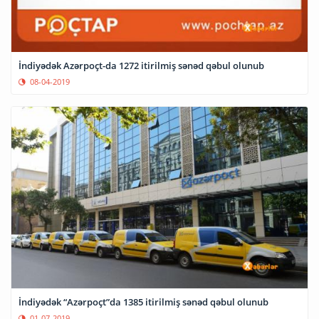
İndiyədək Azərpoçt-da 1272 itirilmiş sənəd qəbul olunub
08-04-2019
İndiyədək “Azərpoçt”da 1385 itirilmiş sənəd qəbul olunub
01-07-2019