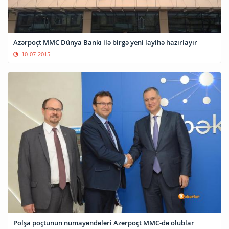
Azərpoçt MMC Dünya Bankı ilə birgə yeni layihə hazırlayır
10-07-2015
Polşa poçtunun nümayəndələri Azərpoçt MMC-də olublar