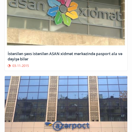
İstənilən şəxs istənilən ASAN xidmət mərkəzində pasport ala və
dəyişə bilər
03-11-2015