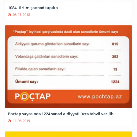
1084 itirilmiş sənəd tapılıb
06-11-2018
Poçtap sayəsində 1224 sənəd aidiyyəti üzrə təhvil verilib
11-03-2019