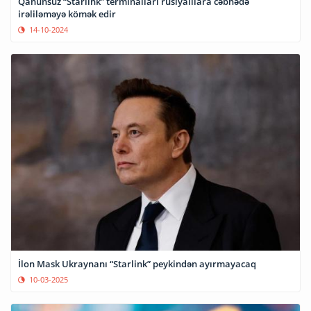
Qanunsuz “Starlink” terminalları rusiyalılara cəbhədə
irəliləməyə kömək edir
14-10-2024
İlon Mask Ukraynanı “Starlink” peykindən ayırmayacaq
10-03-2025