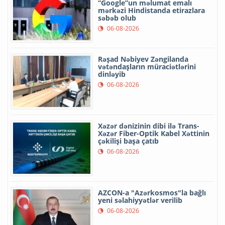
“Google”un məlumat emalı
mərkəzi Hindistanda etirazlara
səbəb olub
06-08-2026
Rəşad Nəbiyev Zəngilanda
vətəndaşların müraciətlərini
dinləyib
06-08-2026
Xəzər dənizinin dibi ilə Trans-
Xəzər Fiber-Optik Kabel Xəttinin
çəkilişi başa çatıb
06-08-2026
AZCON-a "Azərkosmos"la bağlı
yeni səlahiyyətlər verilib
06-08-2026