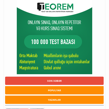
SON XƏBƏR
POPULYAR
YAZARLAR