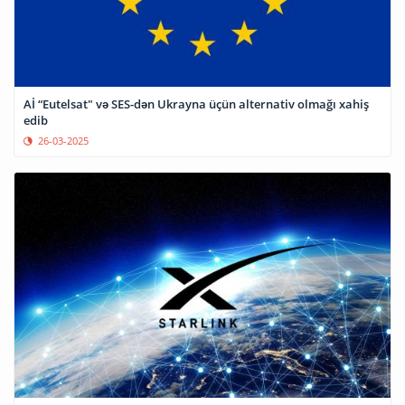
Aİ “Eutelsat" və SES-dən Ukrayna üçün alternativ olmağı xahiş
edib
26-03-2025