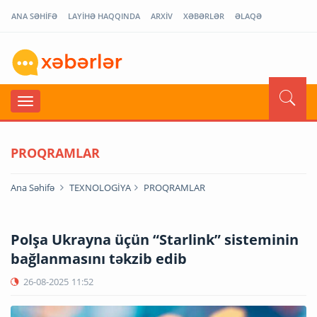
ANA SƏHİFƏ
LAYİHƏ HAQQINDA
ARXİV
XƏBƏRLƏR
ƏLAQƏ
PROQRAMLAR
Ana Səhifə
TEXNOLOGİYA
PROQRAMLAR
Polşa Ukrayna üçün “Starlink” sisteminin
bağlanmasını təkzib edib
26-08-2025
11:52