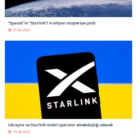
“SpaceX”in “Starlink”i 4 milyon müştəriyə çatdı
27-09-2024
Ukrayna və Starlink mobil operator əməkdaşlığı edəcək
19-08-2025