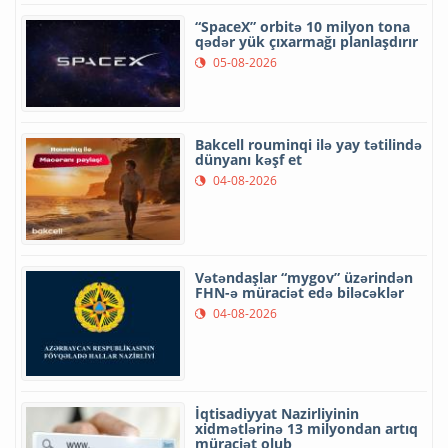
“SpaceX” orbitə 10 milyon tona
qədər yük çıxarmağı planlaşdırır
05-08-2026
Bakcell rouminqi ilə yay tətilində
dünyanı kəşf et
04-08-2026
Vətəndaşlar “mygov” üzərindən
FHN-ə müraciət edə biləcəklər
04-08-2026
İqtisadiyyat Nazirliyinin
xidmətlərinə 13 milyondan artıq
müraciət olub