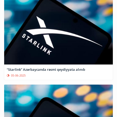
“Starlink” Azərbaycanda rəsmi qeydiyyata alınıb
05-06-2025