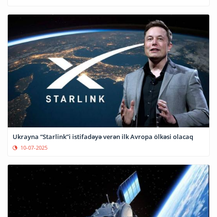
Ukrayna “Starlink”i istifadəyə verən ilk Avropa ölkəsi olacaq
10-07-2025