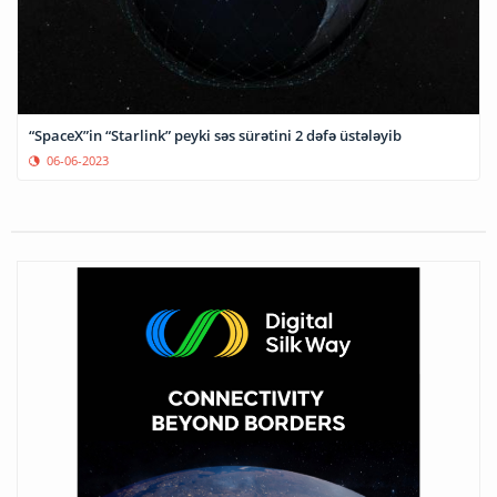
“SpaceX”in “Starlink” peyki səs sürətini 2 dəfə üstələyib
06-06-2023