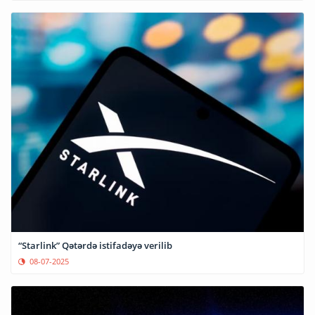
“Starlink” Qətərdə istifadəyə verilib
08-07-2025