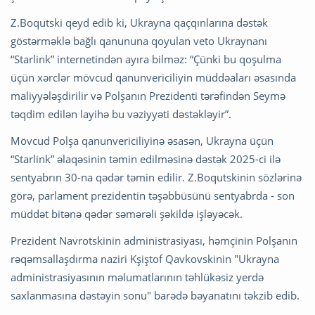
Z.Boqutski qeyd edib ki, Ukrayna qaçqınlarına dəstək
göstərməklə bağlı qanununa qoyulan veto Ukraynanı
“Starlink” internetindən ayıra bilməz: “Çünki bu qoşulma
üçün xərclər mövcud qanunvericiliyin müddəaları əsasında
maliyyələşdirilir və Polşanın Prezidenti tərəfindən Seymə
təqdim edilən layihə bu vəziyyəti dəstəkləyir”.
Mövcud Polşa qanunvericiliyinə əsasən, Ukrayna üçün
“Starlink” əlaqəsinin təmin edilməsinə dəstək 2025-ci ilə
sentyabrın 30-na qədər təmin edilir. Z.Boqutskinin sözlərinə
görə, parlament prezidentin təşəbbüsünü sentyabrda - son
müddət bitənə qədər səmərəli şəkildə işləyəcək.
Prezident Navrotskinin administrasiyası, həmçinin Polşanın
rəqəmsallaşdırma naziri Kşiştof Qavkovskinin "Ukrayna
administrasiyasının məlumatlarının təhlükəsiz yerdə
saxlanmasına dəstəyin sonu" barədə bəyanatını təkzib edib.