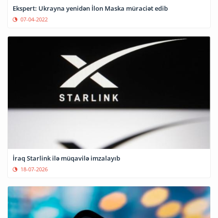
Ekspert: Ukrayna yenidən İlon Maska müraciət edib
07-04-2022
İraq Starlink ilə müqavilə imzalayıb
18-07-2026