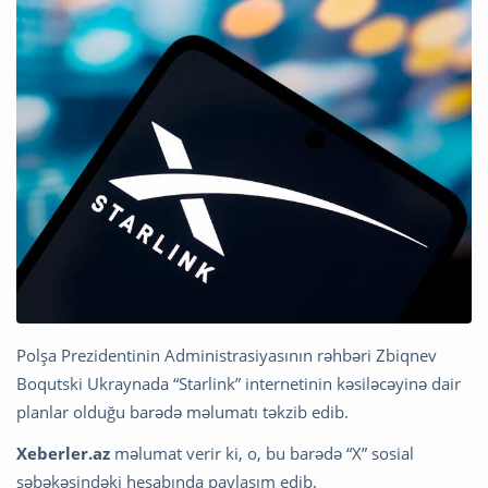
Polşa Prezidentinin Administrasiyasının rəhbəri Zbiqnev
Boqutski Ukraynada “Starlink” internetinin kəsiləcəyinə dair
planlar olduğu barədə məlumatı təkzib edib.
Xeberler.az
məlumat verir ki, o, bu barədə “X” sosial
şəbəkəsindəki hesabında paylaşım edib.