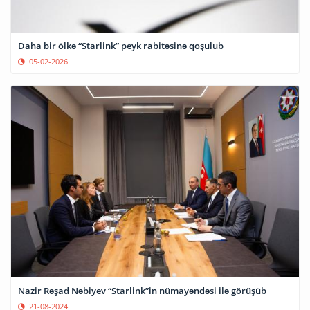
Daha bir ölkə “Starlink” peyk rabitəsinə qoşulub
05-02-2026
Nazir Rəşad Nəbiyev “Starlink”in nümayəndəsi ilə görüşüb
21-08-2024