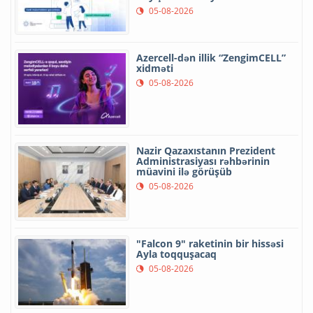
05-08-2026
Azercell-dən illik “ZengimCELL”
xidməti
05-08-2026
Nazir Qazaxıstanın Prezident
Administrasiyası rəhbərinin
müavini ilə görüşüb
05-08-2026
"Falcon 9" raketinin bir hissəsi
Ayla toqquşacaq
05-08-2026