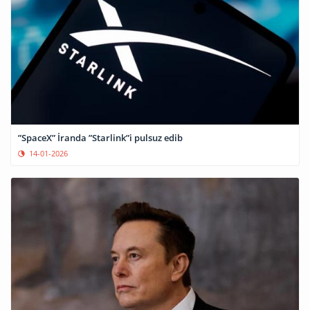
”SpaceX” İranda ”Starlink”i pulsuz edib
14-01-2026