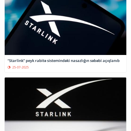
“Starlink” peyk rabitə sistemindəki nasazlığın səbəbi açıqlanıb
25-07-2025