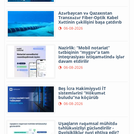
Azərbaycan və Qazaxıstan
Transxəzər Fiber-Optik Kabel
Xəttinin çəkilişini başa çatdırıb
06-08-2026
Nazirlik: “Mobil notariat”
tətbiqinin “mygov”a tam
inteqrasiyası istiqamətində işlər
davam etdirilir
06-08-2026
Beş İcra Hakimiyyəti İT
sistemlərini “Hökumət
buludu”na köçürüb
06-08-2026
Uşaqların rəqəmsal mühitdə
təhlükəsizliyi gücləndirilir -
Dəyişikliklər nəyi ehtiva edir?