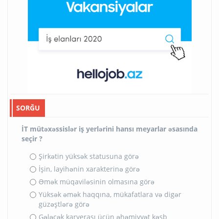
SORĞU
İT mütəxəssislər iş yerlərini hansı meyarlar əsasında
seçir ?
Şirkətin yüksək statusuna görə
İşin, layihənin xarakterinə görə
Əmək müqaviləsinin olmasına görə
Yüksək əmək haqqına, mükafatlara və digər
güzəştlərə görə
Gələcək karyerası üçün əhəmiyyət kəsb