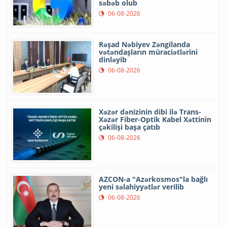
səbəb olub
06-08-2026
Rəşad Nəbiyev Zəngilanda
vətəndaşların müraciətlərini
dinləyib
06-08-2026
Xəzər dənizinin dibi ilə Trans-
Xəzər Fiber-Optik Kabel Xəttinin
çəkilişi başa çatıb
06-08-2026
AZCON-a "Azərkosmos"la bağlı
yeni səlahiyyətlər verilib
06-08-2026