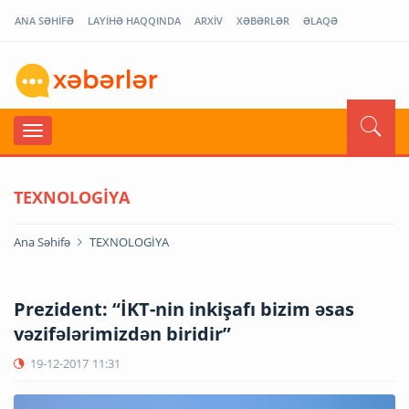
ANA SƏHİFƏ
LAYİHƏ HAQQINDA
ARXİV
XƏBƏRLƏR
ƏLAQƏ
TEXNOLOGİYA
Ana Səhifə
TEXNOLOGİYA
Prezident: “İKT-nin inkişafı bizim əsas
vəzifələrimizdən biridir”
19-12-2017
11:31