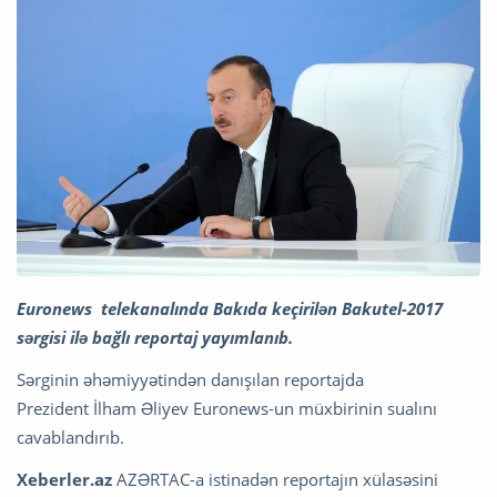
Euronews telekanalında Bakıda keçirilən Bakutel-2017
sərgisi ilə bağlı reportaj yayımlanıb.
Sərginin əhəmiyyətindən danışılan reportajda
Prezident İlham Əliyev Euronews-un müxbirinin sualını
cavablandırıb.
Xeberler.az
AZƏRTAC-a istinadən reportajın xülasəsini