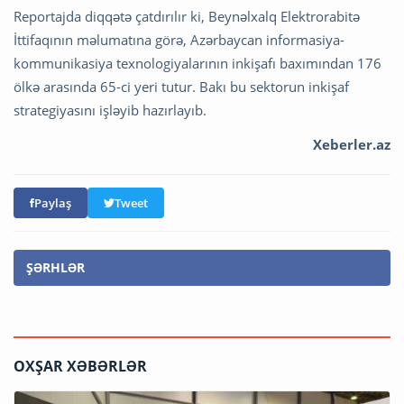
Reportajda diqqətə çatdırılır ki, Beynəlxalq Elektrorabitə
İttifaqının məlumatına görə, Azərbaycan informasiya-
kommunikasiya texnologiyalarının inkişafı baxımından 176
ölkə arasında 65-ci yeri tutur. Bakı bu sektorun inkişaf
strategiyasını işləyib hazırlayıb.
Xeberler.az
Paylaş
Tweet
ŞƏRHLƏR
OXŞAR XƏBƏRLƏR