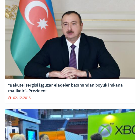
“Bakutel sərgisi işgüzar əlaqələr baxımından böyük imkana
malikdir”- Prezident
02-12-2015