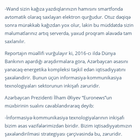
-Wand sizin kağıza yazdıqlarınızın hamısını smartfonda
avtomatik olaraq saxlayan elektron qurğudur. Otuz dəqiqə
sonra mürəkkəb kağızdan yox olur, lakin bu müddətdə sizin
məlumatlarınız artıq serverdə, yaxud proqram əlavədə tam
saxlanılır.
Reportajın müəllifi vurğulayır ki, 2016-cı ildə Dünya
Bankının apardığı araşdırmalara görə, Azərbaycan əsasını
yanacaq-energetika kompleksi təşkil edən iqtisadiyyatını
şaxələndirir. Bunun üçün informasiya-kommunikasiya
texnologiyaları sektorunun inkişafı zəruridir.
Azərbaycan Prezidenti İlham Əliyev “Euronews”un
müxbirinin sualını cavablandıraraq deyib:
-İnformasiya-kommunikasiya texnologiyalarının inkişafı
bizim əsas vəzifələrimizdən biridir. Bizim iqtisadiyyatımızın
şaxələndirilməsi strategiyası çərçivəsində bu, zəruridir.