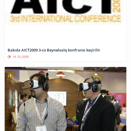
Bakıda AICT2009 3-cü Beynəlxalq konfransı keçirilir
14-10-2009