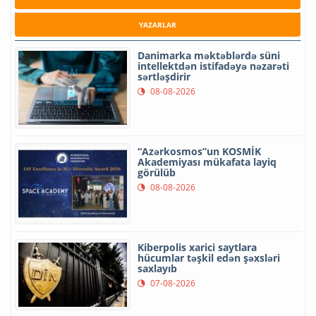
YAZARLAR
Danimarka məktəblərdə süni
intellektdən istifadəyə nəzarəti
sərtləşdirir
08-08-2026
“Azərkosmos”un KOSMİK
Akademiyası mükafata layiq
görülüb
08-08-2026
Kiberpolis xarici saytlara
hücumlar təşkil edən şəxsləri
saxlayıb
07-08-2026