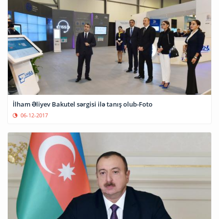
İlham Əliyev Bakutel sərgisi ilə tanış olub-Foto
06-12-2017