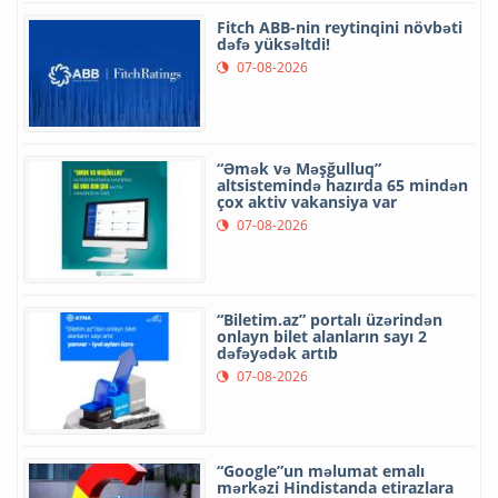
Fitch ABB-nin reytinqini növbəti
dəfə yüksəltdi!
07-08-2026
“Əmək və Məşğulluq”
altsistemində hazırda 65 mindən
çox aktiv vakansiya var
07-08-2026
“Biletim.az” portalı üzərindən
onlayn bilet alanların sayı 2
dəfəyədək artıb
07-08-2026
“Google”un məlumat emalı
mərkəzi Hindistanda etirazlara