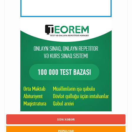
SON XƏBƏR
POPULYAR