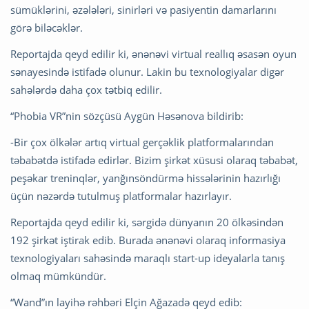
sümüklərini, əzələləri, sinirləri və pasiyentin damarlarını
görə biləcəklər.
Reportajda qeyd edilir ki, ənənəvi virtual reallıq əsasən oyun
sənayesində istifadə olunur. Lakin bu texnologiyalar digər
sahələrdə daha çox tətbiq edilir.
“Phobia VR”nin sözçüsü Aygün Həsənova bildirib:
-Bir çox ölkələr artıq virtual gerçəklik platformalarından
təbabətdə istifadə edirlər. Bizim şirkət xüsusi olaraq təbabət,
peşəkar treninqlər, yanğınsöndürmə hissələrinin hazırlığı
üçün nəzərdə tutulmuş platformalar hazırlayır.
Reportajda qeyd edilir ki, sərgidə dünyanın 20 ölkəsindən
192 şirkət iştirak edib. Burada ənənəvi olaraq informasiya
texnologiyaları sahəsində maraqlı start-up ideyalarla tanış
olmaq mümkündür.
“Wand”ın layihə rəhbəri Elçin Ağazadə qeyd edib: