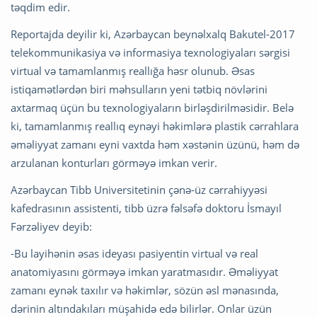
təqdim edir.
Reportajda deyilir ki, Azərbaycan beynəlxalq Bakutel-2017
telekommunikasiya və informasiya texnologiyaları sərgisi
virtual və tamamlanmış reallığa həsr olunub. Əsas
istiqamətlərdən biri məhsulların yeni tətbiq növlərini
axtarmaq üçün bu texnologiyaların birləşdirilməsidir. Belə
ki, tamamlanmış reallıq eynəyi həkimlərə plastik cərrahlara
əməliyyat zamanı eyni vaxtda həm xəstənin üzünü, həm də
arzulanan konturları görməyə imkan verir.
Azərbaycan Tibb Universitetinin çənə-üz cərrahiyyəsi
kafedrasının assistenti, tibb üzrə fəlsəfə doktoru İsmayıl
Fərzəliyev deyib:
-Bu layihənin əsas ideyası pasiyentin virtual və real
anatomiyasını görməyə imkan yaratmasıdır. Əməliyyat
zamanı eynək taxılır və həkimlər, sözün əsl mənasında,
dərinin altındakıları müşahidə edə bilirlər. Onlar üzün