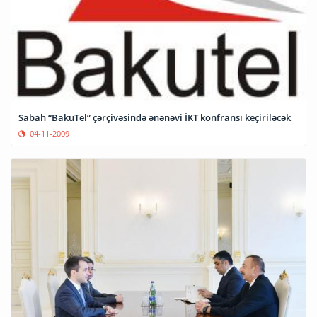
Sabah “BakuTel” çərçivəsində ənənəvi İKT konfransı keçiriləcək
04-11-2009