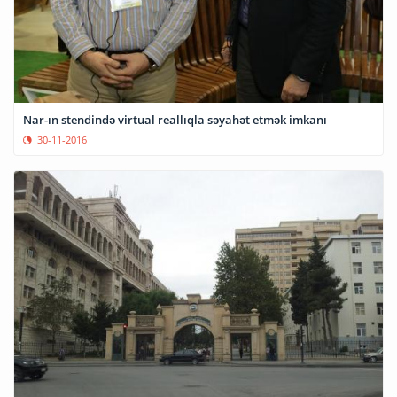
Nar-ın stendində virtual reallıqla səyahət etmək imkanı
30-11-2016