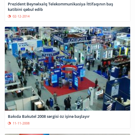
Prezident Beynəlxalq Telekommunikasiya İttifaqının baş
katibini qəbul edib
02-12-2014
Bakıda Bakutel 2008 sərgisi öz işinə başlayır
11-11-2008