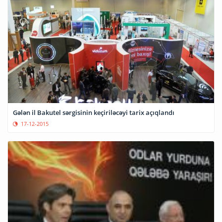
Gələn il Bakutel sərgisinin keçiriləcəyi tarix açıqlandı
17-12-2015