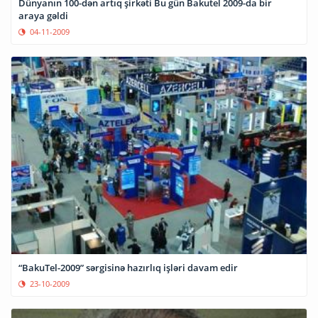
Dünyanın 100-dən artıq şirkəti Bu gün Bakutel 2009-da bir
araya gəldi
04-11-2009
“BakuTel-2009” sərgisinə hazırlıq işləri davam edir
23-10-2009